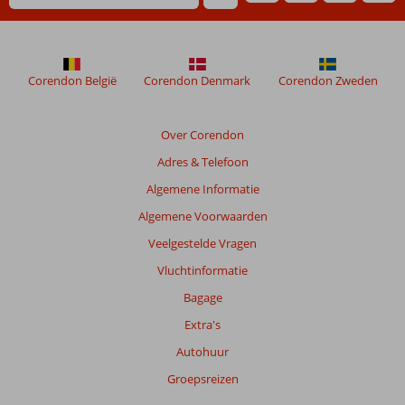
48
maanden
worden
niet
meer
Corendon België
Corendon Denmark
Corendon Zweden
weergegeven
om
de
Over Corendon
relevantie
Adres & Telefoon
van
de
Algemene Informatie
getoonde
Algemene Voorwaarden
beoordelingen
te
Veelgestelde Vragen
garanderen.
Vluchtinformatie
Meer
info
Bagage
over
Extra's
onze
beoordelingen.
Autohuur
Groepsreizen