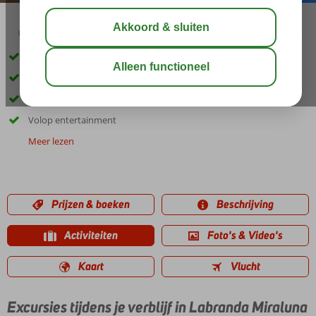
03:45
aug 32°
C
delen
bewaar
Fantastische Spa
5 zwembaden
Ca. 300 m. van strand
Volop entertainment
Meer lezen
Prijzen & boeken
Beschrijving
Activiteiten
Foto's & Video's
Kaart
Vlucht
Excursies tijdens je verblijf in Labranda Miraluna