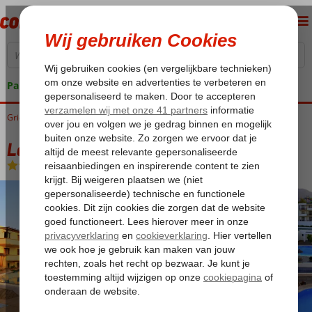
Pakketgarantie
Griekenland
Home
Rhodos
Kiotari
Labranda Miraluna Village & Spa
Labranda Miraluna Village & Spa
Ultra All Inclusive
-
Hotel