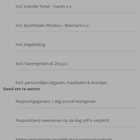
Incl. transfer hotel – haven v.v.
Incl. boottickets Rhodos – Marmaris v.v.
Incl. begeleiding
Excl. havengelden (€ 20 p.p.)
Excl. persoonlijke uitgaven, maaltijden & drankjes
Goed om te weten
Paspoortgegevens 1 dag vooraf doorgeven
Paspoort(en) meenemen op de dag zelf is verplicht
Kleine vertragingen mogelijk door paspoortcontrole