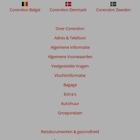
niet
meer
Corendon België
Corendon Denmark
Corendon Zweden
weergegeven
om
de
Over Corendon
relevantie
Adres & Telefoon
van
de
Algemene Informatie
getoonde
Algemene Voorwaarden
beoordelingen
te
Veelgestelde Vragen
garanderen.
Vluchtinformatie
Meer
info
Bagage
over
Extra's
onze
beoordelingen.
Autohuur
Groepsreizen
Totale
score
Reisdocumenten & gezondheid
Gebaseerd