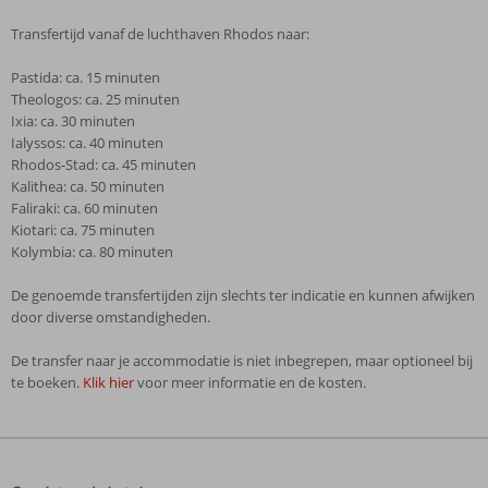
Transfertijd vanaf de luchthaven Rhodos naar:
Pastida: ca. 15 minuten
Theologos: ca. 25 minuten
Ixia: ca. 30 minuten
Ialyssos: ca. 40 minuten
Rhodos-Stad: ca. 45 minuten
Kalithea: ca. 50 minuten
Faliraki: ca. 60 minuten
Kiotari: ca. 75 minuten
Kolymbia: ca. 80 minuten
De genoemde transfertijden zijn slechts ter indicatie en kunnen afwijken
door diverse omstandigheden.
De transfer naar je accommodatie is niet inbegrepen, maar optioneel bij
te boeken.
Klik hier
voor meer informatie en de kosten.
De
beoordelingen
zijn