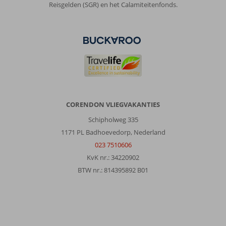
Reisgelden (SGR) en het Calamiteitenfonds.
niet
veel
te
doen.
Strand
is
kiezel/stenen
(waterschoenen
mee!)
en
CORENDON VLIEGVAKANTIES
de
zee
Schipholweg 335
is
1171 PL Badhoevedorp, Nederland
heerlijk.
023 7510606
Strandbedjes
KvK nr.: 34220902
zijn
nodig!
BTW nr.: 814395892 B01
€10
pp,
tip:
onderhandel
over