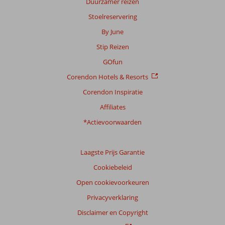
Duurzamer reizen
op:
176
Stoelreservering
beoordelingen
By June
Stip Reizen
Scoreverdeling
GOfun
Algemene indruk
7,6
Eten
7,0
Corendon Hotels & Resorts
Ligging
7,8
Kamers
6,7
Service
7,9
Kindvriendelijk
7,6
Corendon Inspiratie
Prijs/kwaliteit
7,9
Wifi kwaliteit
5,2
Affiliates
*Actievoorwaarden
Ervaringen
van
onze
klanten
Laagste Prijs Garantie
Taal
Cookiebeleid
Nederlands (NL) (142)
Open cookievoorkeuren
Filter
Privacyverklaring
reisgezelschap
Disclaimer en Copyright
Alle