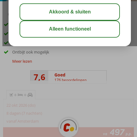
03:45
00:40
aug 32°
C
delen
bewaar
Inclusief huurauto
Op korte afstand van het strand en Trianda
2 zwembaden
Ontbijt ook mogelijk
Meer lezen
7,6
Goed
176 beoordelingen
+
+
22 okt 2026 (do)
8 dagen (7 nachten)
vanaf Amsterdam
497
va
p.p.