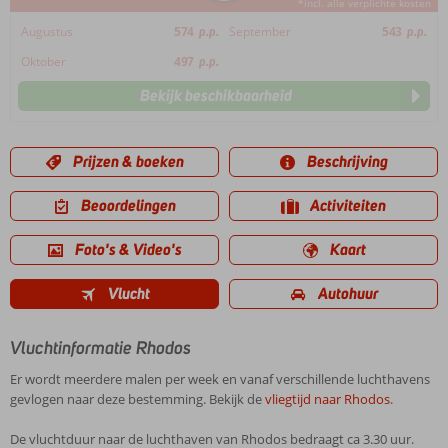
*incl. alle verplichte kosten
Augustus
574
p.p.
September
543
p.p.
Oktober
497
p.p.
Bekijk beschikbaarheid
Prijzen & boeken
Beschrijving
Beoordelingen
Activiteiten
Foto's & Video's
Kaart
Vlucht
Autohuur
Vluchtinformatie Rhodos
Er wordt meerdere malen per week en vanaf verschillende luchthavens
gevlogen naar deze bestemming. Bekijk de
vliegtijd naar Rhodos
.
De vluchtduur naar de luchthaven van Rhodos bedraagt ca 3.30 uur.