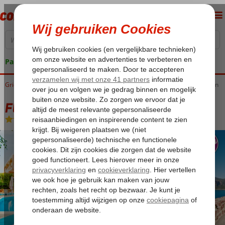
Pakketgarantie
Griekenland
Home
Rhodos
Ialyssos / Trianda
Fly & Go Kassandra Appartementen
Fly & Go Kassandra Appartementen
Logies
-
Appartement