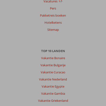
Vacatures
Sorteren
op
Pers
datum (nieuw > oud)
Pakketreis boeken
Hotelketens
Mieke
7,0
Sitemap
Nederland
Gezin met oud(ere) kind(eren)
,
19 juli 2026
TOP 10 LANDEN
Over
Vakantie Bonaire
Ialyssos
Vakantie Bulgarije
/
Trianda:
Vakantie Curacao
Rhodos
Vakantie Nederland
is
Vakantie Egypte
top.
Nog
Vakantie Gambia
relatief
Vakantie Griekenland
betaalbaar,
prachtige