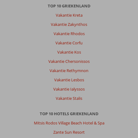
je
TOP 10 GRIEKENLAND
altijd
Vakantie Kreta
schaduw
had.
Vakantie Zakynthos
Appartement
Vakantie Rhodos
is
verouderd
Vakantie Corfu
maar
Vakantie Kos
wel
schoon.
Vakantie Chersonissos
2
Vakantie Rethymnon
zwembaden
met
Vakantie Lesbos
altijd
Vakantie Ialyssos
een
beschikbaar
Vakantie Stalis
bedje,
waar
TOP 10 HOTELS GRIEKENLAND
een
grote
Mitsis Rodos Village Beach Hotel & Spa
plus
Zante Sun Resort
is.