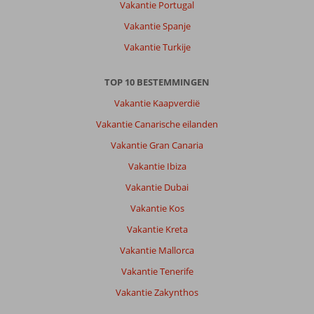
Vakantie Portugal
zee,
Vakantie Spanje
genoeg
te
Vakantie Turkije
doen.
De
TOP 10 BESTEMMINGEN
auto
is
Vakantie Kaapverdië
veelvuldig
Vakantie Canarische eilanden
gebruikt.
Vakantie Gran Canaria
Over
Vakantie Ibiza
Fly
&
Vakantie Dubai
Go
Vakantie Kos
Kassandra
Appartementen:
Vakantie Kreta
Ruim
Vakantie Mallorca
appartement
met
Vakantie Tenerife
groot
Vakantie Zakynthos
balkon
waardoor