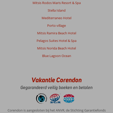
Mitsis Rodos Maris Resort & Spa
Algemene indruk
7
Eten
-
Stella Island
Ligging
9
Kamers
7
Service
7
Kindvriendelijk
6
Mediterraneo Hotel
Prijs/kwaliteit
9
Wifi kwaliteit
5
Porto village
Mitsis Ramira Beach Hotel
Antoinette
7,0
Pelagos Suites Hotel & Spa
Nederland
Mitsis Norida Beach Hotel
Gezin met oud(ere) kind(eren)
,
09 juli 2026
Blue Lagoon Ocean
Over
Ialyssos
Vakantie Corendon
/
Trianda:
Gegarandeerd veilig boeken en betalen
Ialysos
is
wel
leuk,
Corendon is aangesloten bij het ANVR, de Stichting Garantiefonds
maar