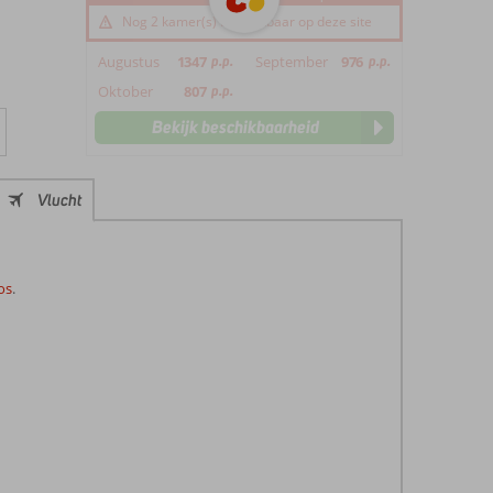
Nog 2 kamer(s) beschikbaar op deze site
Augustus
1347
p.p.
September
976
p.p.
Oktober
807
p.p.
Bekijk beschikbaarheid
Vlucht
os
.