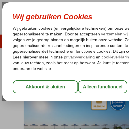
LAST MINUTE
ZOMER 2026
ZONVAKA
Pakketgarantie
Laagsteprijsgarantie*
Gratis
Griekenland
Home
Rhodos
Gennadi
Gennadi Grand Resort
Gennadi Grand Resort
Logies en ontbijt
-
Hotel