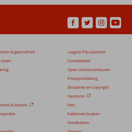
enten & gezondheid
Laagste Prijs Garantie
reizen
Cookiebeleid
ering
Open cookievoorkeuren
Privacyverklaring
Disclaimer en Copyright
Vacatures
otels & Resorts
Pers
nspiratie
Pakketreis boeken
Hotelketens
waarden
Sitemap