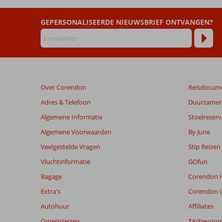
Resort
GEPERSONALISEERDE NIEUWSBRIEF ONTVANGEN?
Beoordelingen
die
ouder
zijn
dan
48
Over Corendon
Reisdocum
maanden
worden
Adres & Telefoon
Duurzamer 
niet
Algemene Informatie
Stoelreserv
meer
weergegeven
Algemene Voorwaarden
By June
om
Veelgestelde Vragen
Stip Reizen
de
relevantie
Vluchtinformatie
GOfun
van
Bagage
Corendon H
de
getoonde
Extra's
Corendon I
beoordelingen
Autohuur
Affiliates
te
garanderen.
Groepsreizen
*Actievoor