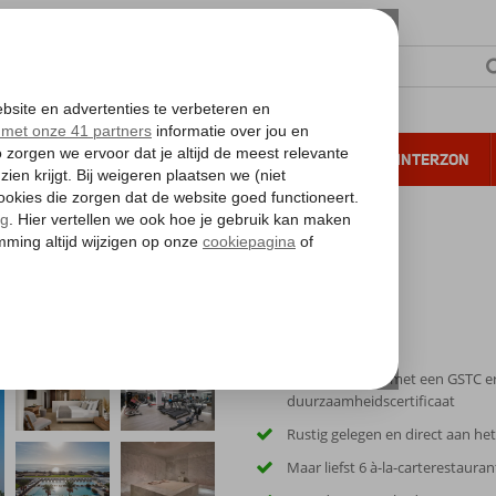
NTIE
VERRE REIZEN
ALL INCLUSIVE
WINTERZON
 annuleren*
Accommodatie met een GSTC e
duurzaamheidscertificaat
Rustig gelegen en direct aan he
Maar liefst 6 à-la-carterestauran