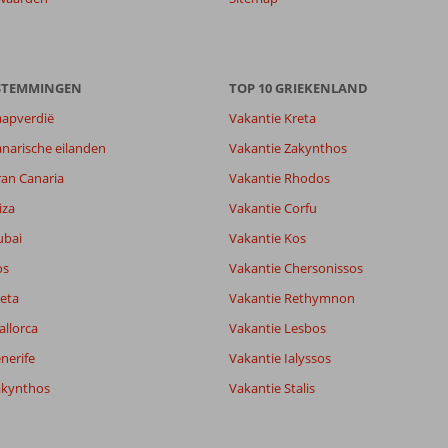
ESTEMMINGEN
TOP 10 GRIEKENLAND
aapverdië
Vakantie Kreta
narische eilanden
Vakantie Zakynthos
8,6
ran Canaria
Vakantie Rhodos
9,5
lijk
7,1
iza
Vakantie Corfu
it
8,8
ubai
Vakantie Kos
os
Vakantie Chersonissos
Filter reisgezelschap
Sorteren op
eta
Vakantie Rethymnon
Alle
datum (nieuw > oud)
allorca
Vakantie Lesbos
nerife
Vakantie Ialyssos
akynthos
Vakantie Stalis