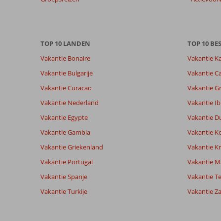
Meer
info
over
onze
TOP 10 LANDEN
TOP 10 B
beoordelingen.
Vakantie Bonaire
Vakantie K
Totale score
Scoreverdeling
9,2
Vakantie Bulgarije
Vakantie Ca
Algemene indruk
9,2
Eten
Gebaseerd op:
Vakantie Curacao
Vakantie G
Ligging
7,1
Kamers
31
Uitstekend
Service
9,1
Kindvriende
Vakantie Nederland
Vakantie Ib
beoordelingen
Prijs/kwaliteit
8,3
Wifi kwalite
Vakantie Egypte
Vakantie D
Vakantie Gambia
Vakantie K
Ervaringen
Taal
Vakantie Griekenland
Vakantie Kr
van onze
Nederlands (NL) (25)
Vakantie Portugal
klanten
Vakantie M
Vakantie Spanje
Vakantie Te
Vakantie Turkije
Vakantie Z
9,0
Over
Algemene indruk
9
Gennadi:
Ligging
10