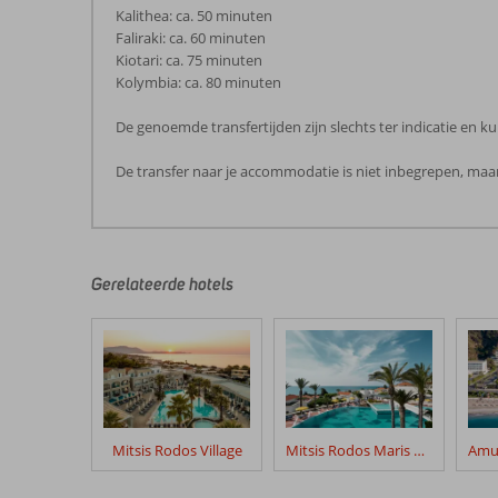
Kalithea: ca. 50 minuten
Faliraki: ca. 60 minuten
Kiotari: ca. 75 minuten
Kolymbia: ca. 80 minuten
De genoemde transfertijden zijn slechts ter indicatie en
De transfer naar je accommodatie is niet inbegrepen, maar
De
beoordelingen
zijn
door
Gerelateerde hotels
onze
klanten
geschreven
na
hun
verblijf
in
Mitsis Rodos Village
Mitsis Rodos Maris Resort & Spa
Gennadi
Grand