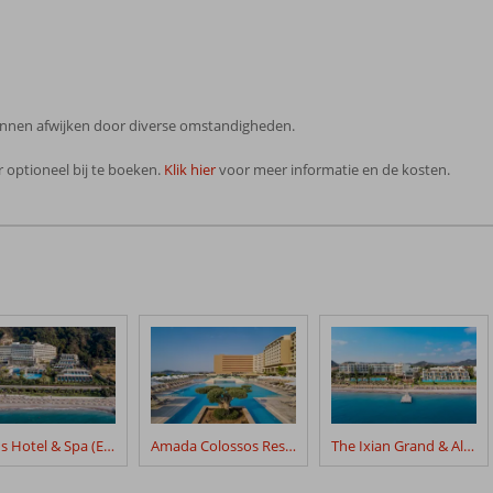
 kunnen afwijken door diverse omstandigheden.
 optioneel bij te boeken.
Klik hier
voor meer informatie en de kosten.
Amus Hotel & Spa (Ex. Rhodes Bay Hotel & Spa)
Amada Colossos Resort
The Ixian Grand & All Suites