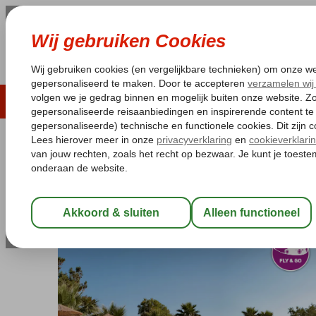
LAST MINUTE
ZOMER 2026
ZONVAKA
Pakketgarantie
Laagsteprijsgarantie*
Gratis
Griekenland
Home
Lesbos
Eftalou
Fly & Go Viva Mare
Fly & Go Viva Mare
Logies en ontbijt
-
Hotel