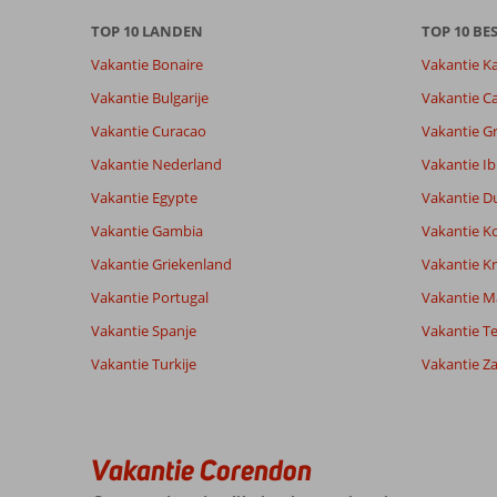
info
TOP 10 LANDEN
TOP 10 B
over
onze
Vakantie Bonaire
Vakantie K
beoordelingen.
Vakantie Bulgarije
Vakantie Ca
Vakantie Curacao
Vakantie G
Totale score
Scoreverdeling
6,8
Algemene indruk
6,8
Eten
Vakantie Nederland
Vakantie Ib
Gebaseerd op:
Ligging
8,3
Kamers
9
Vakantie Egypte
Vakantie D
Ruim
Service
7,2
Kindvriende
beoordelingen
voldoende
Prijs/kwaliteit
6,4
Wifi kwalite
Vakantie Gambia
Vakantie K
Vakantie Griekenland
Vakantie Kr
Vakantie Portugal
Vakantie M
Ervaringen
Taal
van onze
Nederlands (NL) (8)
Vakantie Spanje
Vakantie Te
klanten
Vakantie Turkije
Vakantie Z
8,0
Over
Algemene indruk
8
Eftalou:
Vakantie Corendon
Ligging
9
Anoniem
Service
7
Mooie