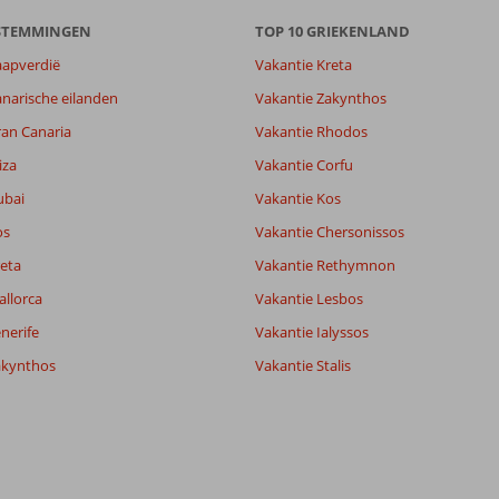
ESTEMMINGEN
TOP 10 GRIEKENLAND
aapverdië
Vakantie Kreta
narische eilanden
Vakantie Zakynthos
ran Canaria
Vakantie Rhodos
5,3
iza
Vakantie Corfu
5,7
ubai
Vakantie Kos
lijk
-
it
7,0
os
Vakantie Chersonissos
eta
Vakantie Rethymnon
allorca
Vakantie Lesbos
Filter reisgezelschap
Sorteren op
Alle
datum (nieuw > oud)
nerife
Vakantie Ialyssos
akynthos
Vakantie Stalis