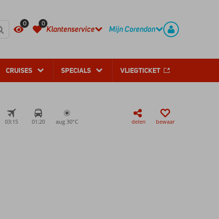
REGISTREER
CONTACT
0
0
Klantenservice
Mijn Corendon
CRUISES
SPECIALS
VLIEGTICKET
03:15
01:20
aug 30°
C
delen
bewaar