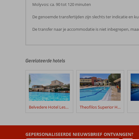
Molyvos: ca. 90 tot 120 minuten
De genoemde transfertijden zijn slechts ter indicatie en
De transfer naar je accommodatie is niet inbegrepen, maar
De
beoordelingen
zijn
door
Gerelateerde hotels
onze
klanten
geschreven
na
hun
verblijf
in
Belvedere Hotel Lesbos
Theofilos Superior Hotel
Fly
&
Go
Viva
GEPERSONALISEERDE NIEUWSBRIEF ONTVANGEN?
Mare