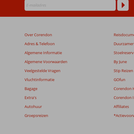
Beoordelingen
die
ouder
zijn
Over Corendon
Reisdocum
dan
48
Adres & Telefoon
Duurzamer 
maanden
Algemene Informatie
Stoelreserv
worden
niet
Algemene Voorwaarden
By June
meer
Veelgestelde Vragen
Stip Reizen
weergegeven
om
Vluchtinformatie
GOfun
de
Bagage
Corendon H
relevantie
van
Extra's
Corendon I
de
Autohuur
Affiliates
getoonde
beoordelingen
Groepsreizen
*Actievoor
te
garanderen.
Meer