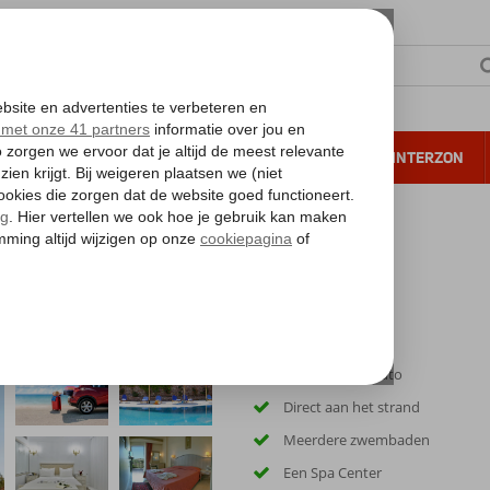
NTIE
VERRE REIZEN
ALL INCLUSIVE
WINTERZON
 annuleren*
Inclusief huurauto
Direct aan het strand
Meerdere zwembaden
Een Spa Center