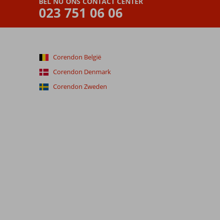
BEL NU ONS CONTACT CENTER
023 751 06 06
Corendon België
Corendon Denmark
Corendon Zweden