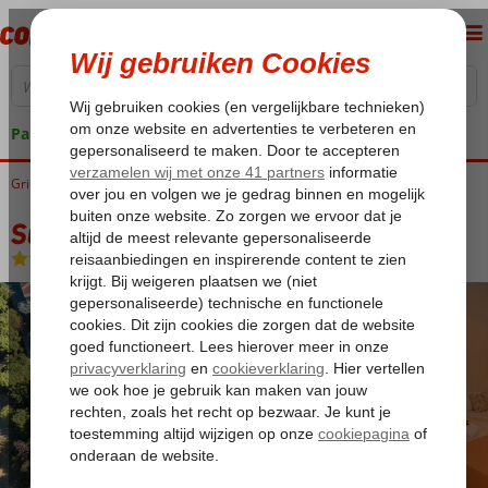
Pakketgarantie
Griekenland
Home
Lesbos
Eftalou
Sunrise Resort Hotel
Sunrise Resort Hotel
Logies en ontbijt
-
Hotel