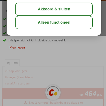
03:15
01:20
aug 30°
C
delen
bewaar
Geweldige ligging met prachtig uitzicht
Heerlijke zwembaden
Molyvos op ca. 1,2km
Halfpension of All Inclusive ook mogelijk
Meer lezen
+
25 sep 2026 (vr)
8 dagen (7 nachten)
vanaf Amsterdam
464
va
p.p.
Nog 2 kamer(s) beschikbaar op deze site