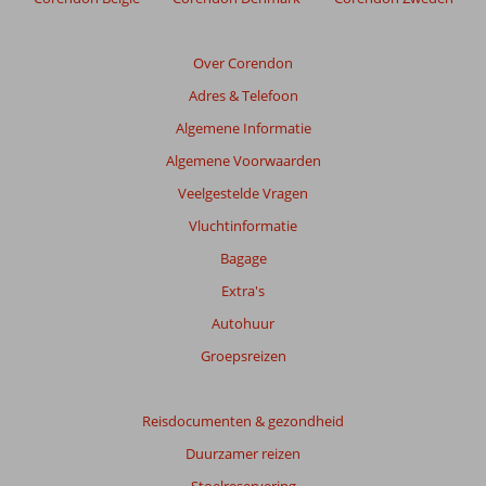
de
relevantie
van
Over Corendon
de
Adres & Telefoon
getoonde
beoordelingen
Algemene Informatie
te
Algemene Voorwaarden
garanderen.
Meer
Veelgestelde Vragen
info
Vluchtinformatie
over
onze
Bagage
beoordelingen.
Extra's
Autohuur
Groepsreizen
Reisdocumenten & gezondheid
Duurzamer reizen
Stoelreservering