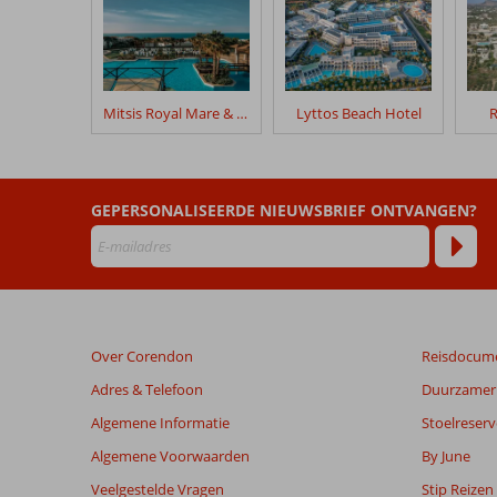
geschreven
na
hun
verblijf
in
Mitsis Royal Mare & Thalasso Resort
Lyttos Beach Hotel
R
Fly
&
Go
Aegean
GEPERSONALISEERDE NIEUWSBRIEF ONTVANGEN?
Pearl
Beoordelingen
die
ouder
zijn
Over Corendon
Reisdocum
dan
48
Adres & Telefoon
Duurzamer 
maanden
Algemene Informatie
Stoelreserv
worden
niet
Algemene Voorwaarden
By June
meer
Veelgestelde Vragen
Stip Reizen
weergegeven