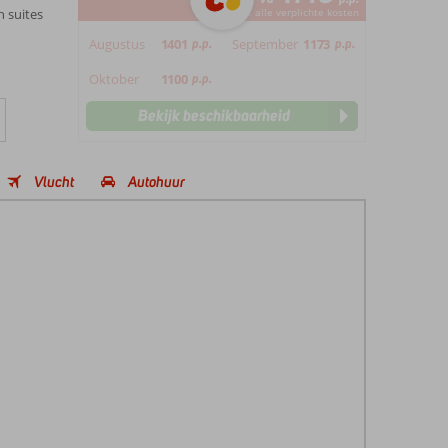
n suites
*incl. alle verplichte kosten
Augustus
1401
p.p.
September
1173
p.p.
Oktober
1100
p.p.
Bekijk beschikbaarheid
Vlucht
Autohuur