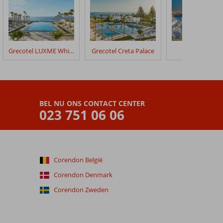
Grecotel LUXME White
Grecotel Creta Palace
Arina Beach
BEL NU ONS CONTACT CENTER
023 751 06 06
Corendon België
Corendon Denmark
Corendon Zweden