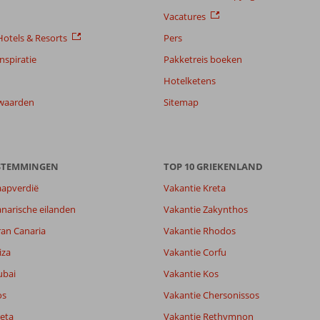
Vacatures
otels & Resorts
Pers
nspiratie
Pakketreis boeken
Hotelketens
waarden
Sitemap
ESTEMMINGEN
TOP 10 GRIEKENLAND
aapverdië
Vakantie Kreta
narische eilanden
Vakantie Zakynthos
ran Canaria
Vakantie Rhodos
8,5
iza
Vakantie Corfu
8,7
ubai
Vakantie Kos
lijk
7,8
it
8,5
os
Vakantie Chersonissos
eta
Vakantie Rethymnon