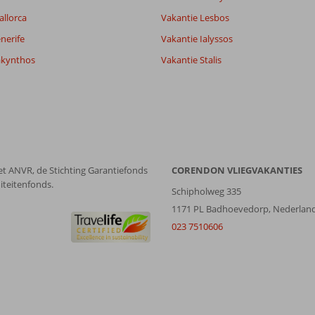
allorca
Vakantie Lesbos
Filter reisgezelschap
Sorteren op
Alle
datum (nieuw > oud)
nerife
Vakantie Ialyssos
akynthos
Vakantie Stalis
et ANVR, de Stichting Garantiefonds
CORENDON VLIEGVAKANTIES
iteitenfonds.
Schipholweg 335
1171 PL Badhoevedorp, Nederlan
023 7510606