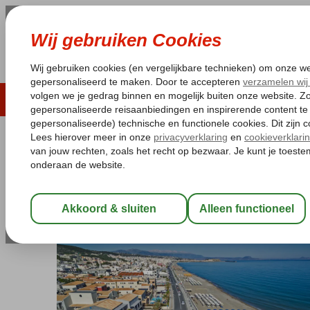
LAST MINUTE
ZOMER 2026
ZONVAKA
Pakketgarantie
Laagsteprijsgarantie*
Gratis
Griekenland
Home
Kreta
Rethymnon
Fly & Go Aegean Pearl
Fly & Go Aegean Pearl
Halfpension
-
Hotel