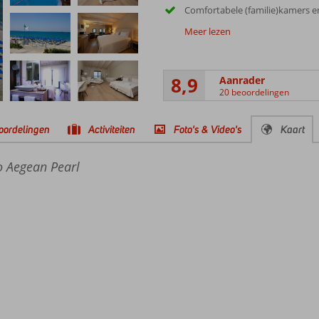
Comfortabele (familie)kamers e
Meer lezen
8,9
Aanrader
20 beoordelingen
oordelingen
Activiteiten
Foto's & Video's
Kaart
o Aegean Pearl