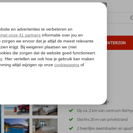
NTIE
VERRE REIZEN
ALL INCLUSIVE
WINTERZON
 annuleren*
Inclusief huurauto
Op ca. 2 km van centrum Reth
Slechts 20 m van privéstrand
2 heerlijke zwembaden en apar