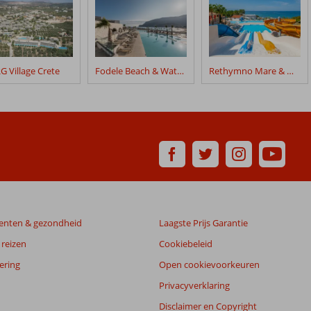
G Village Crete
Fodele Beach & Water Park Holiday Resort
Rethymno Mare & Waterpark
enten & gezondheid
Laagste Prijs Garantie
reizen
Cookiebeleid
ering
Open cookievoorkeuren
Privacyverklaring
Disclaimer en Copyright