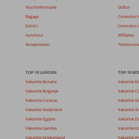
om
Vluchtinformatie
GOfun
de
Bagage
Corendon H
relevantie
van
Extra's
Corendon I
de
Autohuur
Affiliates
getoonde
beoordelingen
Groepsreizen
*Actievoor
te
garanderen.
Meer
info
TOP 10 LANDEN
TOP 10 B
over
onze
Vakantie Bonaire
Vakantie K
beoordelingen.
Vakantie Bulgarije
Vakantie Ca
Vakantie Curacao
Vakantie G
Totale score
Scoreverdeling
8,9
Algemene indruk
8,9
Eten
Vakantie Nederland
Vakantie Ib
Gebaseerd op:
Ligging
8,7
Kamers
20
Vakantie Egypte
Vakantie D
Aanrader
Service
9,2
Kindvriende
beoordelingen
Prijs/kwaliteit
8,2
Wifi kwalite
Vakantie Gambia
Vakantie K
Vakantie Griekenland
Vakantie Kr