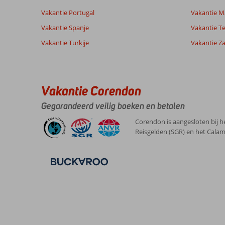
Vakantie Portugal
Vakantie M
Ervaringen
Taal
van onze
Nederlands (NL) (6)
Vakantie Spanje
Vakantie Te
klanten
Vakantie Turkije
Vakantie Z
7,0
Over
Algemene indruk
7
Rethymnon:
Vakantie Corendon
Ligging
8
Anoniem
Service
6
Goed
Gegarandeerd veilig boeken en betalen
Nederland
Prijs/kwaliteit
7
hotel
Gezin met jong(e) kind(eren)
Eten
7
met
Corendon is aangesloten bij h
,
matig
Kamers
7
Reisgelden (SGR) en het Calam
03 augustus 2025
zwembad
Kindvriendelijk
6
(te
Wifi kwaliteit
8
klein)
Spa
erg
slecht
waarbij
sauna
slecht