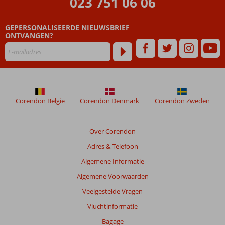
023 751 06 06
ouder
zijn
GEPERSONALISEERDE NIEUWSBRIEF
dan
ONTVANGEN?
48
maanden
worden
niet
meer
weergegeven
om
Corendon België
Corendon Denmark
Corendon Zweden
de
relevantie
van
Over Corendon
de
Adres & Telefoon
getoonde
beoordelingen
Algemene Informatie
te
Algemene Voorwaarden
garanderen.
Meer
Veelgestelde Vragen
info
Vluchtinformatie
over
onze
Bagage