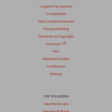
Taal
Laagste Prijs Garantie
Nederlands (NL) (14)
Cookiebeleid
Filter
reisgezelschap
Open cookievoorkeuren
Alle
Privacyverklaring
Sorteren
Disclaimer en Copyright
op
Vacatures
datum (nieuw > oud)
Pers
Pakketreis boeken
Maaike
9,0
Hotelketens
Nederland
Gezin met oud(ere) kind(eren)
Sitemap
,
16 juli 2026
Over
TOP 10 LANDEN
Stavromenos:
Vakantie Bonaire
Stravomenos
zelf
Vakantie Bulgarije