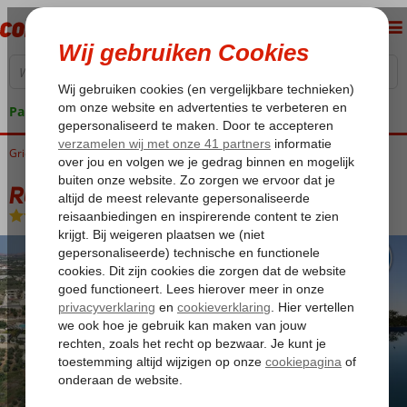
Pakketgarantie
Griekenland
Home
Kreta
Stavromenos
RG Village Crete
RG Village Crete
All Inclusive
-
Hotel