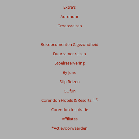
beoordelingen.
Extra's
Autohuur
Totale
score
Groepsreizen
Gebaseerd
op:
Reisdocumenten & gezondheid
30
Duurzamer reizen
beoordelingen
Stoelreservering
By June
Scoreverdeling
Stip Reizen
Algemene indruk
7,7
Eten
6,3
Ligging
7,1
Kamers
7,2
GOfun
Service
7,5
Kindvriendelijk
6,4
Corendon Hotels & Resorts
Prijs/kwaliteit
7,0
Wifi kwaliteit
7,1
Corendon Inspiratie
Ervaringen
Affiliates
van
onze
*Actievoorwaarden
klanten