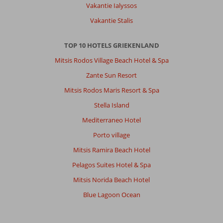
Vakantie Ialyssos
Vakantie Stalis
Hendrikus
9,0
Nederland
Met partner
TOP 10 HOTELS GRIEKENLAND
,
Mitsis Rodos Village Beach Hotel & Spa
05 juni 2026
Zante Sun Resort
Mitsis Rodos Maris Resort & Spa
Over
Stavromenos:
Stella Island
Het
Mediterraneo Hotel
is
Porto village
fijn
als
Mitsis Ramira Beach Hotel
je
Pelagos Suites Hotel & Spa
een
auto
Mitsis Norida Beach Hotel
huurt
Blue Lagoon Ocean
want
je
kan