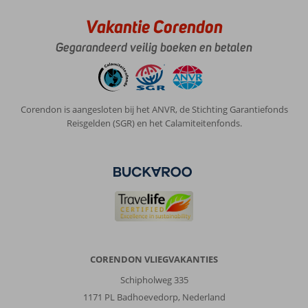
nergens
lopend
Vakantie Corendon
heen
Gegarandeerd veilig boeken en betalen
Over
RG
Village
Crete:
Corendon is aangesloten bij het ANVR, de Stichting Garantiefonds
Hotel
Reisgelden (SGR) en het Calamiteitenfonds.
is
fantastisch,
promo
kamers
lekker
ruim,
personeel
heel
vriendelijk
CORENDON VLIEGVAKANTIES
Algemene indruk
9
Eten
7
Schipholweg 335
Ligging
9
Kamers
9
1171 PL Badhoevedorp, Nederland
Service
9
Kindvriendelijk
-