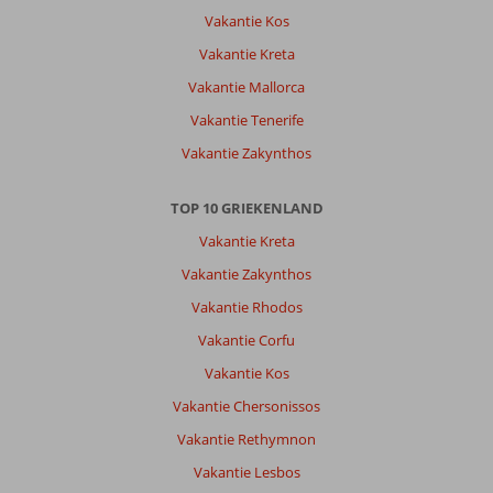
voor
Vakantie Kos
mensen
die
Vakantie Kreta
slecht
Vakantie Mallorca
ter
been
Vakantie Tenerife
zijn.
Vakantie Zakynthos
Eten
ruim
voldoende,
TOP 10 GRIEKENLAND
kwaliteit
Vakantie Kreta
vlees
iets
Vakantie Zakynthos
minder.
Vakantie Rhodos
Hele
fijne
Vakantie Corfu
bedden.
Vakantie Kos
Algemene indruk
9
Eten
7
Vakantie Chersonissos
Ligging
7
Kamers
9
Vakantie Rethymnon
Service
9
Kindvriendelijk
-
Prijs/kwaliteit
7
Wifi kwaliteit
Vakantie Lesbos
6