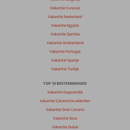
stelt
Vakantie Curacao
niks
voor.
Vakantie Nederland
Strand
Vakantie Egypte
niet
bijzonder
Vakantie Gambia
Vakantie Griekenland
Over
RG
Vakantie Portugal
Village
Vakantie Spanje
Crete:
Mooie
Vakantie Turkije
accomodatie.
Ruim
TOP 10 BESTEMMINGEN
opgezet.
Veel
Vakantie Kaapverdië
zwembaden,
Vakantie Canarische eilanden
geen
handdoekje
Vakantie Gran Canaria
leggen!
Vakantie Ibiza
Niet
geschikt
Vakantie Dubai