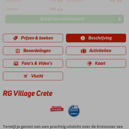
Augustus
770
p.p.
September
687
p.p.
Oktober
701
p.p.
Bekijk beschikbaarheid
Prijzen & boeken
Beschrijving
Beoordelingen
Activiteiten
Foto's & Video's
Kaart
Vlucht
RG Village Crete
Terwijl je geniet van een prachtig uitzicht over de Kretenzer zee