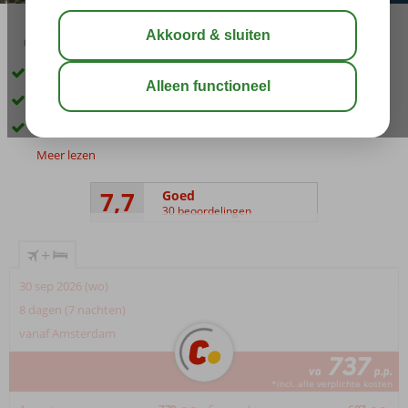
03:30
aug 29°
C
delen
bewaar
Privégedeelte op het strand
Bijzonder All-Suite Boutique concept
Luxe 2-kamersuites
Meer lezen
7,7
Goed
30 beoordelingen
+
30 sep 2026 (wo)
8 dagen (7 nachten)
vanaf Amsterdam
737
va
p.p.
*incl. alle verplichte kosten