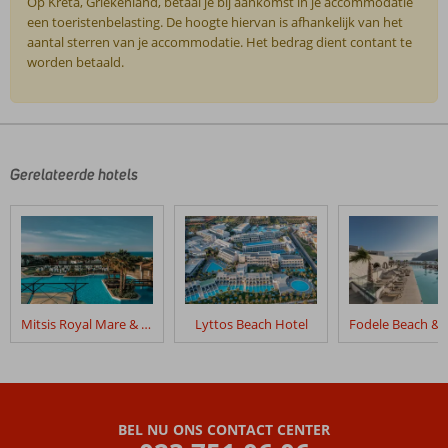
Op Kreta, Griekenland, betaal je bij aankomst in je accommodatie
een toeristenbelasting. De hoogte hiervan is afhankelijk van het
aantal sterren van je accommodatie. Het bedrag dient contant te
worden betaald.
De
beoordelingen
zijn
door
Gerelateerde hotels
onze
klanten
geschreven
na
hun
verblijf
in
Mitsis Royal Mare & Thalasso Resort
Lyttos Beach Hotel
RG
Village
Crete
Beoordelingen
BEL NU ONS CONTACT CENTER
die