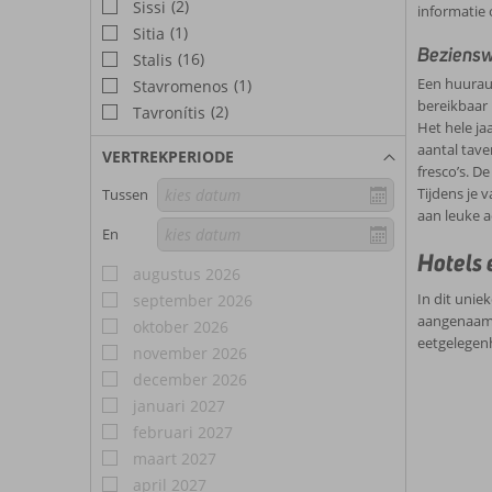
(2)
Sissi
informatie 
(1)
Sitia
Beziensw
(16)
Stalis
Een huuraut
(1)
Stavromenos
bereikbaar 
(2)
Tavronítis
Het hele ja
aantal tave
VERTREKPERIODE
fresco’s. D
Tijdens je v
Tussen
aan leuke a
En
Hotels 
augustus 2026
In dit unie
september 2026
aangenaam m
oktober 2026
eetgelegen
november 2026
december 2026
januari 2027
februari 2027
maart 2027
april 2027