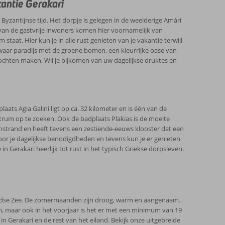
antie Gerakari
igheden en je komt heerlijk uitgerust weer thuis.
 Byzantijnse tijd. Het dorpje is gelegen in de weelderige Amári
van de gastvrije inwoners komen hier voornamelijk van
aat. Hier kun je in alle rust genieten van je vakantie terwijl
 waar paradijs met de groene bomen, een kleurrijke oase van
ochten maken. Wil je bijkomen van uw dagelijkse druktes en
ats Agia Galini ligt op ca. 32 kilometer en is één van de
ntrum op te zoeken. Ook de badplaats Plakias is de moeite
nstrand en heeft tevens een zestiende-eeuws klooster dat een
n voor je dagelijkse benodigdheden en tevens kun je er genieten
n Gerakari heerlijk tot rust in het typisch Griekse dorpsleven.
llandse Zee. De zomermaanden zijn droog, warm en aangenaam.
 maar ook in het voorjaar is het er met een minimum van 19
in Gerakari en de rest van het eiland. Bekijk onze uitgebreide