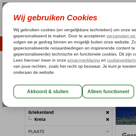
LAST MINUTE
ZOMER 2026
ZONVAKA
Pakketgarantie
Laagsteprijsgarantie*
Gratis
REISGEZELSCHAP
Griekenla
Home
Kamer 1:
2 Personen
Wijzig Reisgezelschap
BESTEMMING
Griekenland
Kreta
PLAATS
Gera