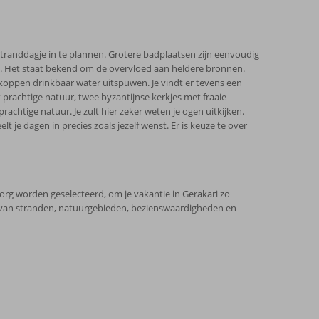
tranddagje in te plannen. Grotere badplaatsen zijn eenvoudig
rd. Het staat bekend om de overvloed aan heldere bronnen.
koppen drinkbaar water uitspuwen. Je vindt er tevens een
t prachtige natuur, twee byzantijnse kerkjes met fraaie
rachtige natuur. Je zult hier zeker weten je ogen uitkijken.
elt je dagen in precies zoals jezelf wenst. Er is keuze te over
rg worden geselecteerd, om je vakantie in Gerakari zo
e van stranden, natuurgebieden, bezienswaardigheden en