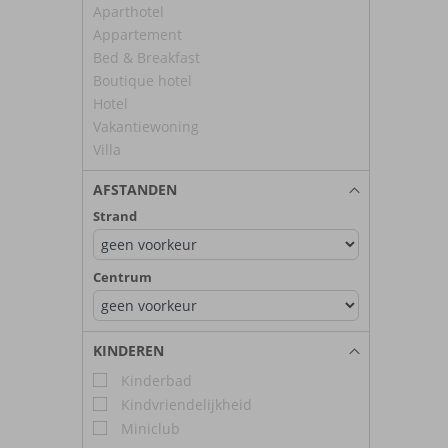
Aparthotel
Appartement
Bed & Breakfast
Boutique hotel
Hotel
Vakantiewoning
Villa
AFSTANDEN
Strand
Centrum
KINDEREN
Kinderbad
Kindvriendelijkheid
Miniclub