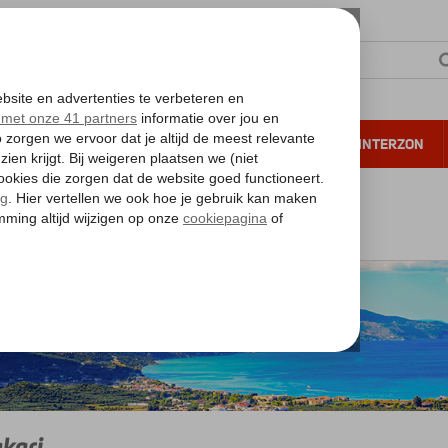
NTIE
VERRE REIZEN
ALL INCLUSIVE
WINTERZON
 annuleren*
nd
Kreta
Kreta
Gerakari
kari