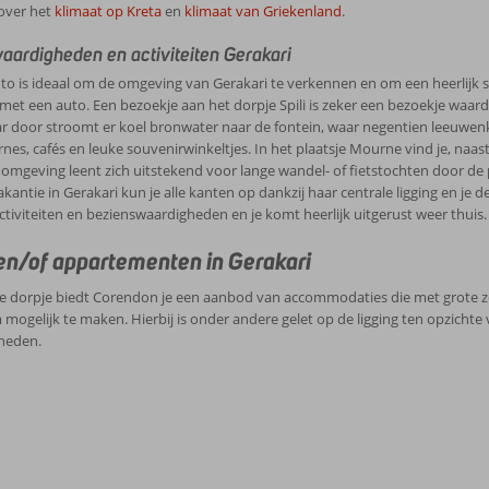
over het
klimaat op Kreta
en
klimaat van Griekenland
.
aardigheden en activiteiten Gerakari
o is ideaal om de omgeving van Gerakari te verkennen en om een heerlijk s
met een auto. Een bezoekje aan het dorpje Spili is zeker een bezoekje waa
ar door stroomt er koel bronwater naar de fontein, waar negentien leeuwen
rnes, cafés en leuke souvenirwinkeltjes. In het plaatsje Mourne vind je, naas
e omgeving leent zich uitstekend voor lange wandel- of fietstochten door de p
akantie in Gerakari kun je alle kanten op dankzij haar centrale ligging en je de
ctiviteiten en bezienswaardigheden en je komt heerlijk uitgerust weer thuis.
en/of appartementen in Gerakari
ke dorpje biedt Corendon je een aanbod van accommodaties die met grote zo
ogelijk te maken. Hierbij is onder andere gelet op de ligging ten opzicht
heden.