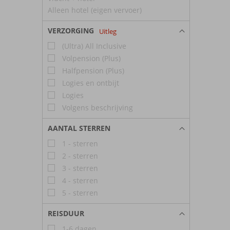
Alleen hotel (eigen vervoer)
VERZORGING
Uitleg
(Ultra) All Inclusive
Volpension (Plus)
Halfpension (Plus)
Logies en ontbijt
Logies
Volgens beschrijving
AANTAL STERREN
1 - sterren
2 - sterren
3 - sterren
4 - sterren
5 - sterren
REISDUUR
1-6 dagen