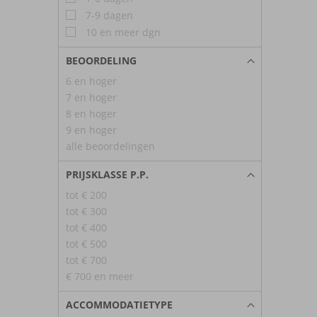
7-9 dagen
10 en meer dgn
BEOORDELING
6 en hoger
7 en hoger
8 en hoger
9 en hoger
alle beoordelingen
PRIJSKLASSE P.P.
tot € 200
tot € 300
tot € 400
tot € 500
tot € 700
€ 700 en meer
ACCOMMODATIETYPE