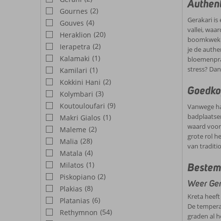
en eetg
Authent
precies 
(2)
Gournes
Gerakari is
(4)
Gouves
vallei, waa
(20)
Heraklion
boomkwekeri
(2)
Ierapetra
je de authe
(1)
Kalamaki
bloemenprac
stress? Dan 
(1)
Kamilari
(2)
Kokkini Hani
Goedkop
(3)
Kolymbari
(9)
Koutouloufari
Vanwege haa
badplaatsen
(1)
Makri Gialos
waard voor 
(2)
Maleme
grote rol h
(28)
Malia
van traditi
(4)
Matala
(1)
Milatos
Bestem
(2)
Piskopiano
Weer Ger
(8)
Plakias
Kreta heeft
(6)
Platanias
De tempera
(54)
Rethymnon
graden al h