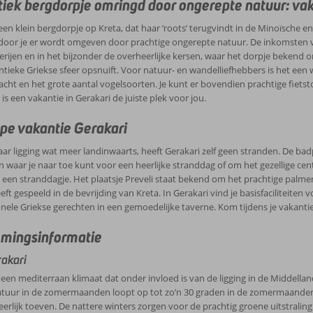
elegenheden.
iek bergdorpje omringd door ongerepte natuur: vak
zoals jezelf wenst. Er is keuze te over aan leuke activiteiten en bezienswaard
 een klein bergdorpje op Kreta, dat haar ‘roots’ terugvindt in de Minoïsche en
rdoor je er wordt omgeven door prachtige ongerepte natuur. De inkomsten 
jen en in het bijzonder de overheerlijke kersen, waar het dorpje bekend om st
ntieke Griekse sfeer opsnuift. Voor natuur- en wandelliefhebbers is het een
ht en het grote aantal vogelsoorten. Je kunt er bovendien prachtige fietst
is een vakantie in Gerakari de juiste plek voor jou.
e vakantie Gerakari
r ligging wat meer landinwaarts, heeft Gerakari zelf geen stranden. De badpla
 waar je naar toe kunt voor een heerlijke stranddag of om het gezellige ce
een stranddagje. Het plaatsje Preveli staat bekend om het prachtige palme
eeft gespeeld in de bevrijding van Kreta. In Gerakari vind je basisfaciliteite
onele Griekse gerechten in een gemoedelijke taverne. Kom tijdens je vakantie i
mingsinformatie
akari
 een mediterraan klimaat dat onder invloed is van de ligging in de Midde
tuur in de zomermaanden loopt op tot zo’n 30 graden in de zomermaanden,
eerlijk toeven. De nattere winters zorgen voor de prachtig groene uitstraling 