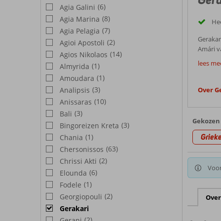
(6)
Agia Galini
(8)
Agia Marina
Hee
(7)
Agia Pelagia
Gerakari
(2)
Agioi Apostoli
Amári v
(14)
Agios Nikolaos
Goed
voornam
lees me
(1)
Almyrida
genieten
Vanwege 
(1)
Amoudara
groene 
de badp
Wil je b
(3)
Analipsis
Over G
Best
moeite 
(10)
Anissaras
klooster
(3)
Weer 
Bali
tevens k
Gekozen 
(3)
Bingoreizen Kreta
in het t
Kreta h
Griek
(1)
Chania
aangena
Bezien
(63)
Chersonissos
een min
eiland. 
(2)
Chrissi Akti
Een huu
Voor
(6)
Elounda
eenvoud
Hotel
(1)
heldere
Fodele
Je vindt
(2)
Georgiopouli
Over
In dit 
byzantij
Gerakari
aangena
hier zek
(2)
Gerani