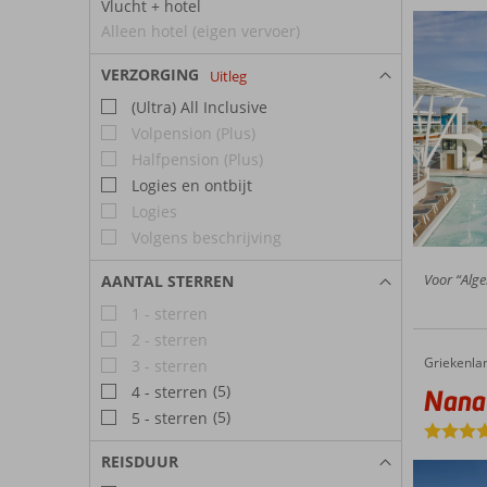
Vlucht + hotel
Alleen hotel (eigen vervoer)
VERZORGING
Uitleg
(Ultra) All Inclusive
Volpension (Plus)
Halfpension (Plus)
Logies en ontbijt
Logies
Volgens beschrijving
Voor “Alge
AANTAL STERREN
1 - sterren
2 - sterren
Griekenla
Nana Ro
Home
3 - sterren
(5)
4 - sterren
Nana
(5)
5 - sterren
REISDUUR