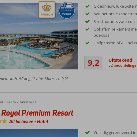
Gloednieuw luxe 5-ster
Aan het privé zandstra
3 restaurants voor culi
Ook (familie)kamers m
boekbaar
Halfpension of All Inclu
9,2
Uitstekend
52 beoordelinge
mene indruk” krijgt Lyttos Mare een 9,2!
nd
yal Premium Resort
Kreta
Anissaras
 Royal Premium Resort
All Inclusive
-
Hotel
Volledig gerenoveerd in