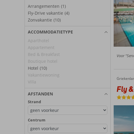
Arrangementen
(1)
Fly-Drive vakantie
(4)
Zonvakantie
(10)
ACCOMMODATIETYPE
Aparthotel
Appartement
Bed & Breakfast
Voor “Servi
Boutique hotel
Hotel
(10)
Vakantiewoning
Griekenla
Fly & Go Mitsis Royal Mare & Thalasso Resort
Home
Villa
Fly &
AFSTANDEN
Strand
Centrum