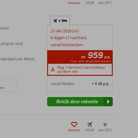
bewaar
03:30
okt 24°
C
+
trand
23 okt 2026 (vr)
8 dagen (7 nachten)
r jong en oud
vanaf Amsterdam
959
va
p.p.
onderdeel van Mitsis
*incl. alle verplichte kosten
Nog 1 kamer(s) beschikbaar
op deze site
vanaf Keulen
+ € 45
p.p.
en
Bekijk deze vakantie
bewaar
03:30
okt 24°
C