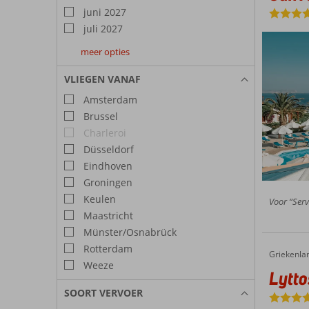
juni 2027
juli 2027
meer opties
augustus
september
oktober
2027
2027
2027
VLIEGEN VANAF
Amsterdam
Brussel
Charleroi
Düsseldorf
Eindhoven
Groningen
Keulen
Voor “Serv
Maastricht
Münster/Osnabrück
Rotterdam
Griekenla
Lyttos Mare
Home
Weeze
Lytto
SOORT VERVOER