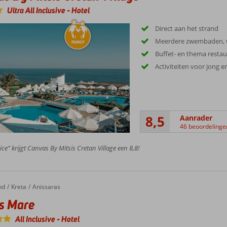
Ultra All Inclusive
-
Hotel
Direct aan het strand
Meerdere zwembaden, w
Buffet- en thema resta
Activiteiten voor jong 
8,5
Aanrader
46 beoordelinge
ice” krijgt Canvas By Mitsis Cretan Village een 8,8!
nd
Kreta
Anissaras
s Mare
All Inclusive
-
Hotel