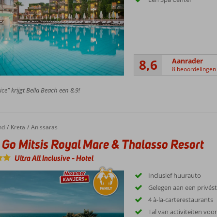
8,6
Aanrader
8 beoordelingen
ce” krijgt Bella Beach een 8,9!
nd
Kreta
Anissaras
 Go Mitsis Royal Mare & Thalasso Resort
Ultra All Inclusive
-
Hotel
Inclusief huurauto
Gelegen aan een privés
4 à-la-carterestaurants
Tal van activiteiten voo