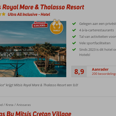
s Royal Mare & Thalasso Resort
Ultra All Inclusive
-
Hotel
Gelegen aan een privés
4 à-la-carterestaurants
Tal van activiteiten voo
Vele sportfaciliteiten
Sinds 2023 is dit hotel 
Hotels!
8,9
Aanrader
200 beoordeling
ice” krijgt Mitsis Royal Mare & Thalasso Resort een 9,0!
nd
Kreta
Anissaras
s By Mitsis Cretan Village