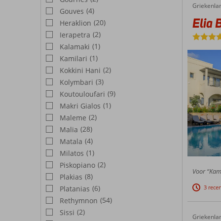
facilite
trendy 
Griekenla
Elia Boutique Hotel by S Resorts
Home
(4)
Gouves
Elia 
(20)
Heraklion
(2)
Ierapetra
(1)
Kalamaki
(1)
Kamilari
(2)
Kokkini Hani
(3)
Kolymbari
(9)
Koutouloufari
(1)
Makri Gialos
(2)
Maleme
(28)
Malia
(4)
Matala
(1)
Milatos
(2)
Piskopiano
Voor “Kame
(8)
Plakias
(6)
3 rece
Platanias
(54)
Rethymnon
(2)
Sissi
Griekenla
Mitsis 
Home