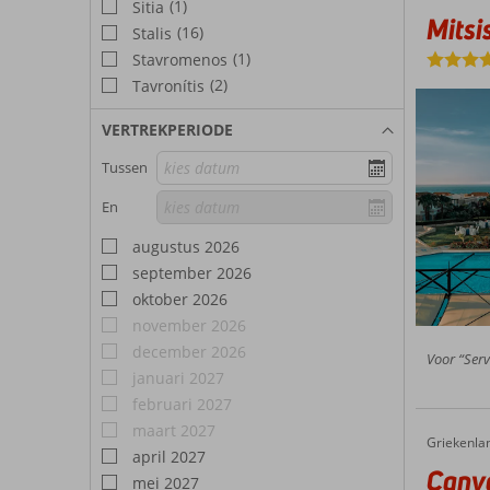
(1)
Sitia
Mitsi
(16)
Stalis
(1)
Stavromenos
(2)
Tavronítis
VERTREKPERIODE
Tussen
En
augustus 2026
september 2026
oktober 2026
november 2026
december 2026
Voor “Serv
januari 2027
februari 2027
maart 2027
Griekenla
Canvas By Mitsis Cretan Village
Home
april 2027
Canva
mei 2027