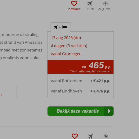
en.
bewaar
03:30
aug 29°
C
+
t moderne uitstraling
13 aug 2026 (do)
 het strand van Anissaras
4 dagen (3 nachten)
embad met zonneterras
vanaf Groningen
n Analipsis voor leuke
465
va
p.p.
*incl. alle verplichte kosten
vanaf Rotterdam
+ € 421
p.p.
vanaf Eindhoven
+ € 476
p.p.
n
Bekijk deze vakantie