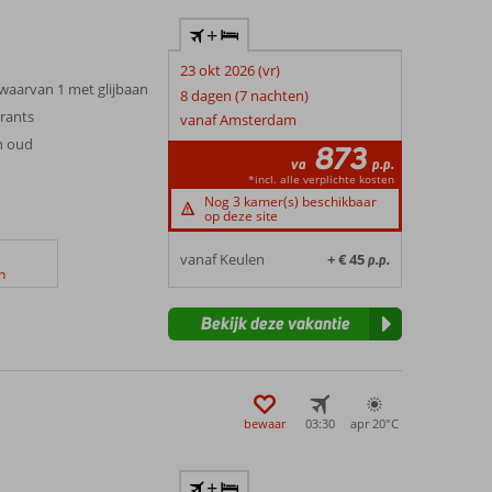
+
23 okt 2026 (vr)
aarvan 1 met glijbaan
8 dagen (7 nachten)
urants
vanaf Amsterdam
en oud
873
va
p.p.
*incl. alle verplichte kosten
Nog 3 kamer(s) beschikbaar
op deze site
vanaf Keulen
+ € 45
p.p.
n
Bekijk deze vakantie
bewaar
03:30
apr 20°
C
+