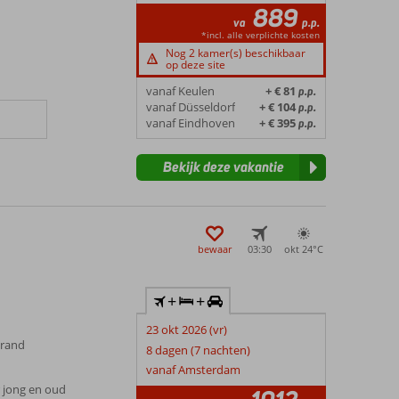
889
va
p.p.
*incl. alle verplichte kosten
Nog 2 kamer(s) beschikbaar
op deze site
vanaf Keulen
+ € 81
p.p.
vanaf Düsseldorf
+ € 104
p.p.
vanaf Eindhoven
+ € 395
p.p.
Bekijk deze vakantie
bewaar
03:30
okt 24°
C
+
+
23 okt 2026 (vr)
trand
8 dagen (7 nachten)
vanaf Amsterdam
r jong en oud