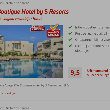
iten en de ligging ten opzichte van het prachtige strand en grotere badplaats
nachtclubs.
nd
Kreta
Anissaras
Boutique Hotel by S Resorts
Logies en ontbijt
-
Hotel
Intiem boetiekhotel me
Rustige ligging vlak bij
Ontspannen bij het zw
Dicht bij Chersonissos e
uitstapjes
9,5
Uitmuntend
53 beoordelinge
rs” krijgt Elia Boutique Hotel by S Resorts een 9,6!
nte boekingen
nd
Royal Mare & Thalasso Resort
Kreta
Anissaras