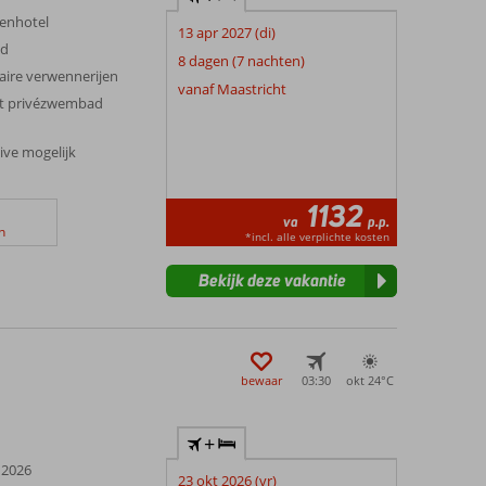
renhotel
13 apr 2027 (di)
nd
8 dagen (7 nachten)
naire verwennerijen
vanaf Maastricht
et privézwembad
sive mogelijk
1132
va
p.p.
n
*incl. alle verplichte kosten
Bekijk deze vakantie
bewaar
03:30
okt 24°
C
+
 2026
23 okt 2026 (vr)