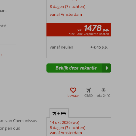
8 dagen (7 nachten)
bars
vanaf Amsterdam
1478
nts!
va
p.p.
*incl. alle verplichte kosten
vanaf Keulen
+ € 45
p.p.
n
Bekijk deze vakantie
bewaar
03:30
okt 24°
C
+
 km van Chersonissos
14 okt 2026 (wo)
8 dagen (7 nachten)
 jong en oud
vanaf Amsterdam