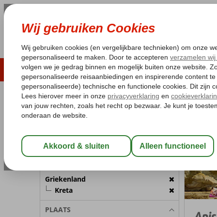
LAST MINUTE
ZOMER 2026
ZONVAKA
Pakketgarantie
Laagsteprijsgarantie*
Gratis
REISGEZELSCHAP
Griekenla
Home
Kamer 1:
2 Personen
Wijzig Reisgezelschap
BESTEMMING
Griekenland
Kreta
PLAATS
Anis