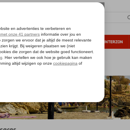
NTIE
VERRE REIZEN
ALL INCLUSIVE
WINTERZON
 annuleren*
nd
Kreta
Kreta
Anissaras
saras