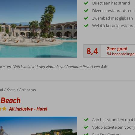
Direct aan het strand
Diverse restaurants en 
Zwembad met glijbaan
Wel 4 à-la-carterestaura
8,4
Zeer goed
54 beoordelinge
ice” en “Wifi kwaliteit” krijgt Nana Royal Premium Resort een 8,6!
nd
Kreta
Anissaras
 Beach
All Inclusive
-
Hotel
Aan het strand en op 4
Volop activiteiten voor
Een Spa Center