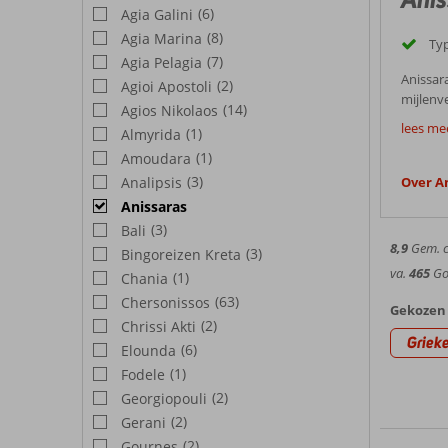
(6)
Agia Galini
(8)
Agia Marina
Typ
(7)
Agia Pelagia
Anissara
(2)
Agioi Apostoli
mijlenve
(14)
Agios Nikolaos
Goed
geniet v
lees me
(1)
Almyrida
toch de
Het lan
(1)
Amoudara
op een 
rustig e
badplaa
(3)
Analipsis
Over A
Best
prachtig
ongevee
Anissaras
Op het s
(3)
Weer 
Bali
je gema
8,9
Gem. ci
(3)
Bingoreizen Kreta
Lange a
va.
465
Goe
(1)
Chania
zonnevit
Bezien
(63)
Chersonissos
hoogsei
Gekozen 
tot zo’
(2)
Chrissi Akti
In de m
Griek
(6)
Elounda
plateau,
Hotel
(1)
Cherson
Fodele
prachti
(2)
Georgiopouli
In dit 
de kids
(2)
Gerani
Anissar
naar Ch
(2)
Gournes