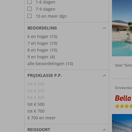
1-6 dagen
7-9 dagen
10 en meer dgn
BEOORDELING
6 en hoger
(10)
7 en hoger
(10)
8 en hoger
(10)
9 en hoger
(4)
alle beoordelingen
(10)
Voor “Serv
PRIJSKLASSE P.P.
tot € 200
Griekenla
Bella Beach
Home
tot € 300
Bella
tot € 400
tot € 500
tot € 700
€ 700 en meer
REISSOORT