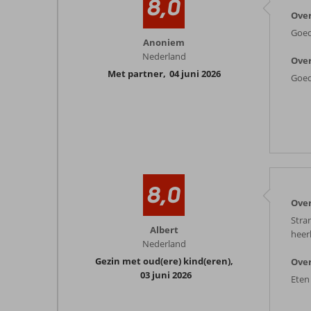
8,0
Over
Goed
Anoniem
Nederland
Over
Met partner
,
04 juni 2026
Goed
8,0
Over
Stra
Albert
heerl
Nederland
Gezin met oud(ere) kind(eren)
,
Over
03 juni 2026
Eten