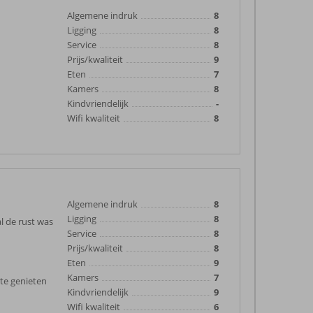
Algemene indruk
8
Ligging
8
Service
8
Prijs/kwaliteit
9
Eten
7
Kamers
8
Kindvriendelijk
-
Wifi kwaliteit
8
Algemene indruk
8
Ligging
8
l de rust was
Service
8
Prijs/kwaliteit
8
Eten
9
Kamers
7
 te genieten
Kindvriendelijk
9
Wifi kwaliteit
6