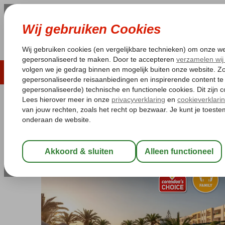
LAST MINUTE
ZOMER 2026
ZONVAKA
Pakketgarantie
Laagsteprijsgarantie*
Gratis
Griekenland
Home
Kreta
Chersonissos
Mediterraneo Hotel
Mediterraneo Hotel
All Inclusive
-
Hotel