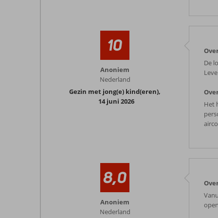
10
Over
De lo
Anoniem
Leve
Nederland
Gezin met jong(e) kind(eren)
,
Over
14 juni 2026
Het h
pers
airc
8,0
Over
Vanu
Anoniem
open
Nederland