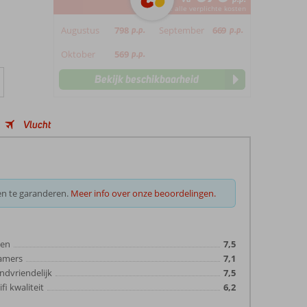
*incl. alle verplichte kosten
Augustus
798
p.p.
September
669
p.p.
Oktober
569
p.p.
Bekijk beschikbaarheid
Vlucht
en te garanderen.
Meer info over onze beoordelingen.
ten
7,5
amers
7,1
ndvriendelijk
7,5
fi kwaliteit
6,2