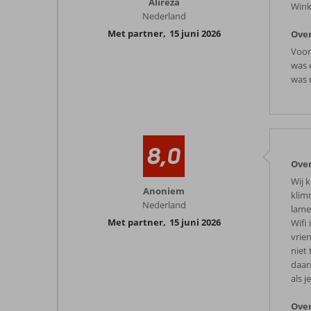
Alireza
Winke
Nederland
Met partner
,
15 juni 2026
Over
Voor
was 
was 
8,0
Over
Wij 
Anoniem
klim
Nederland
lame
Met partner
,
15 juni 2026
Wifi
vrie
niet
daar
als j
Over