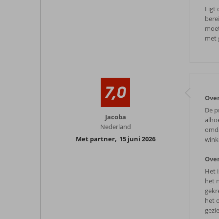
Ligt
bere
moet
met 
7,0
Over
De p
Jacoba
alho
Nederland
omda
Met partner
,
15 juni 2026
wink
Over
Het 
het 
gekr
het 
gezi