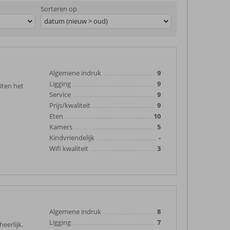
Sorteren op
datum (nieuw > oud)
Algemene indruk
9
Ligging
9
iten het
Service
9
Prijs/kwaliteit
9
Eten
10
Kamers
5
Kindvriendelijk
-
Wifi kwaliteit
3
Algemene indruk
8
Ligging
7
eerlijk.