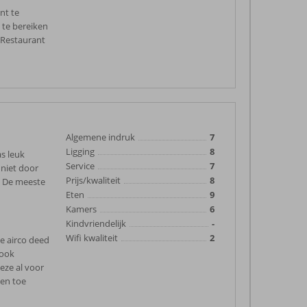
nt te
e te bereiken
 Restaurant
Algemene indruk
7
Ligging
8
as leuk
Service
7
 niet door
Prijs/kwaliteit
8
. De meeste
Eten
9
Kamers
6
Kindvriendelijk
-
Wifi kwaliteit
2
de airco deed
 ook
eze al voor
den toe