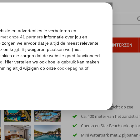
NTIE
VERRE REIZEN
ALL INCLUSIVE
WINTERZON
 annuleren*
Panoramisch uitzicht op zee
Ca. 400 meter van het zandstra
Cherso en Star Beach ook op l
Mini waterpark met 2 glijbanen 