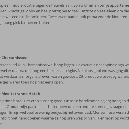
 op een mooie locatie tegen de heuvels aan. Soms klimmen om je apparteme
iken. Prachtige lobby en heel prettig personeel. Uitzicht op zee alleen om di
 je wel een eindje omlopen. Twee zwembaden ook prima voor de kinderen.
genoeg plek binnen en buiten.
 Chersonissos:
rijzen vind ik in Chersonisos wel hoog liggen. De excursie naar Spinalonga w
ewel er daarna ook nog een bezoek aan Agios Nikolaos gepland was ging dit
t we daar 's-morgens al even waren geweest. Dit omdat we te vroeg waren
eltjes waren toen nog niet eens open.
 Mediterraneo Hotel:
is prima hotel. Het eten is er erg goed. Onze 1e hotelkamer lag erg hoog en 
niet. Omdat mijn partner slecht ter been om een andere kamer gevraagd en
egen. Er zijn wel veel te weinig bedjes bij het zwembad. Mensen reserveren d
ontbijt met handdoeken waarna ze nog uren weg blijven. Hier moet op wor
en.