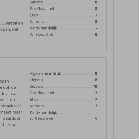
Service
8
Prijs/kwaliteit
8
Eten
7
Kamers
8
. Oversteken
Kindvriendelijk
-
lopen. Het
Wifi kwaliteit
9
Algemene indruk
8
Ligging
8
appen
Service
10
te ook de
Prijs/kwaliteit
7
de airco.
Eten
7
oneel top
r smaak valt
Kamers
7
 smaakt maar
Kindvriendelijk
-
en waardoor
Wifi kwaliteit
5
ht hierop.