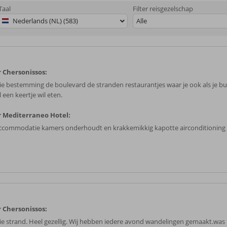
Taal
Filter reisgezelschap
Nederlands (NL) (583)
Alle
 Chersonissos:
e bestemming de boulevard de stranden restaurantjes waar je ook als je bu
 een keertje wil eten.
 Mediterraneo Hotel:
ccommodatie kamers onderhoudt en krakkemikkig kapotte airconditioning
 Chersonissos:
e strand. Heel gezellig. Wij hebben iedere avond wandelingen gemaakt.was h