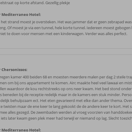
lstraat op korte afstand. Gezellig plekje
 Mediterraneo Hotel:
 het strand moest je oversteken. Het was jammer dat er geen zebrapad was
eng. Of moest je via een tunnel, hele korte tunnel. Iedereen moest gebogen 
niet te doen voor mensen met een kinderwagen. Verder was alles perfect.
 Chersonissos:
kregen kamer 400 beiden 68 en moesten meerdere malen per dag 2 steile tr
men om bij ons appartement te komen. Airc maakte heel veel lawaai en mis
llen waardoor de kou rechtstreeks op ons neer kwam. Het bed stond onder 
 is beneden bij de receptie redelijk maar in de kamers een stuk minder. Pers
ndelijk behulpzaam ect. Het eten gevarieerd met elke dan ander thema. Ove
 te twisten maar de ene keer te lang gekookt de de andere keer te kort. Het
mee alles gezegd. De zwembaden werden al vroeg voorzien van handdoek
e iets later kwam geen plek meer had terwijl er niemand op lag. Slecht toezic
 Mediterraneo Hotel: