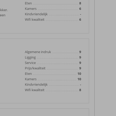
Eten
8
Kamers
6
ekker.
Kindvriendelijk
-
geen
Wifi kwaliteit
6
Algemene indruk
9
Ligging
9
Service
9
Prijs/kwaliteit
9
Eten
10
Kamers
10
Kindvriendelijk
-
Wifi kwaliteit
8