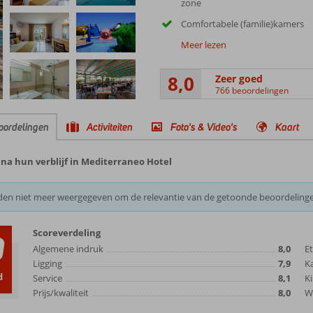
zone
Comfortabele (familie)kamers
Meer lezen
8,0
Zeer goed
766 beoordelingen
oordelingen
Activiteiten
Foto's & Video's
Kaart
na hun verblijf in Mediterraneo Hotel
den niet meer weergegeven om de relevantie van de getoonde beoordeling
Scoreverdeling
0
Algemene indruk
8,0
E
Ligging
7,9
K
d
Service
8,1
Ki
Prijs/kwaliteit
8,0
Wi