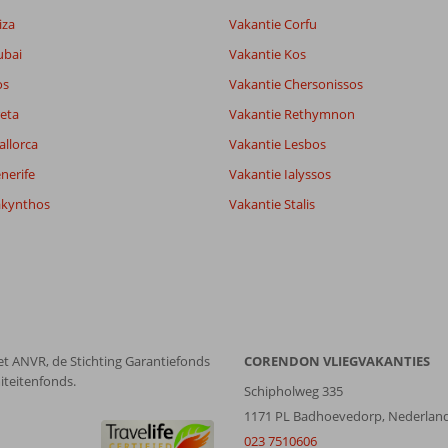
lijk
8,9
it
7,8
iza
Vakantie Corfu
ubai
Vakantie Kos
os
Vakantie Chersonissos
Filter reisgezelschap
Sorteren op
Alle
datum (nieuw > oud)
eta
Vakantie Rethymnon
allorca
Vakantie Lesbos
nerife
Vakantie Ialyssos
akynthos
Vakantie Stalis
et ANVR, de Stichting Garantiefonds
CORENDON VLIEGVAKANTIES
iteitenfonds.
Schipholweg 335
1171 PL Badhoevedorp, Nederlan
023 7510606