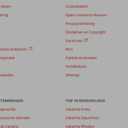
reizen
Cookiebeleid
ering
Open cookievoorkeuren
Privacyverklaring
Disclaimer en Copyright
Vacatures
otels & Resorts
Pers
nspiratie
Pakketreis boeken
Hotelketens
waarden
Sitemap
ESTEMMINGEN
TOP 10 GRIEKENLAND
aapverdië
Vakantie Kreta
8,9
narische eilanden
Vakantie Zakynthos
9,0
ran Canaria
Vakantie Rhodos