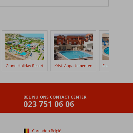
Grand Holiday Resort
Kristi Appartementen
BEL NU ONS CONTACT CENTER
023 751 06 06
Corendon België