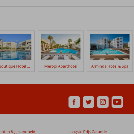
Elia Boutique Hotel by S Resorts
Meropi Aparthotel
Arminda Hotel & Spa
enten & gezondheid
Laagste Prijs Garantie