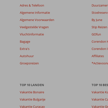
niet
Adres & Telefoon
Duurzamer 
meer
Algemene Informatie
Stoelreserv
weergegeven
om
Algemene Voorwaarden
By June
de
Veelgestelde Vragen
Stip Reizen
relevantie
van
Vluchtinformatie
GOfun
de
Bagage
Corendon H
getoonde
beoordelingen
Extra's
Corendon I
te
Autohuur
Affiliates
garanderen.
Meer
Groepsreizen
*Actievoor
info
over
onze
beoordelingen.
TOP 10 LANDEN
TOP 10 B
Vakantie Bonaire
Vakantie K
Totale score
Scoreverdeling
9,2
Algemene indruk
9,2
Eten
Vakantie Bulgarije
Vakantie Ca
Gebaseerd op:
Ligging
8,9
Kamers
60
Vakantie Curacao
Vakantie G
Uitstekend