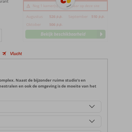
urant
Nog 1 kamer(s) beschikbaar op deze site
Augustus
526
p.p.
September
510
p.p.
Oktober
506
p.p.
Bekijk beschikbaarheid
Vlucht
omplex. Naast de bijzonder ruime studio’s en
nestralen en ook de omgeving is de moeite van het