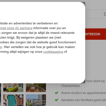
NTIE
VERRE REIZEN
ALL INCLUSIVE
WINTERZON
 annuleren*
Rustige ligging en toch dicht bij
Chersonissos
Ruime studio’s en appartement
Genieten van familiaire gastvrij