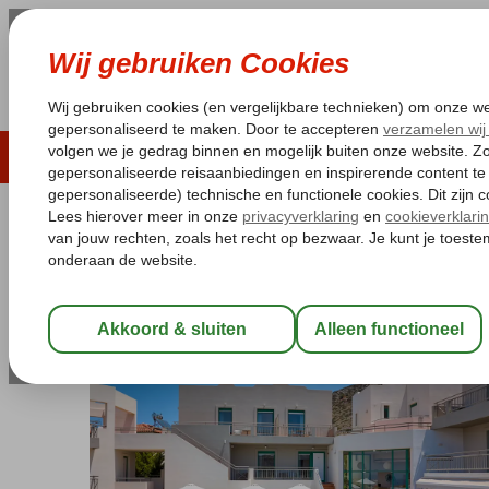
LAST MINUTE
ZOMER 2026
ZONVAKA
Pakketgarantie
Laagsteprijsgarantie*
Gratis
Griekenland
Home
Kreta
Chersonissos
Bella Vista
Bella Vista
Logies en ontbijt
-
Appartement