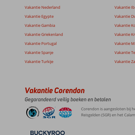
Service
9,4
Kindvriende
beoordelingen
Prijs/kwaliteit
9,1
Wifi kwalite
Vakantie Nederland
Vakantie Ib
Vakantie Egypte
Vakantie D
Vakantie Gambia
Vakantie K
Ervaringen
Taal
van onze
Nederlands (NL) (52)
Vakantie Griekenland
Vakantie Kr
klanten
Vakantie Portugal
Vakantie M
Vakantie Spanje
Vakantie Te
10
Vakantie Turkije
Vakantie Z
Over
Algemene indruk
10
Chersonissos:
Ligging
10
Anoniem
Service
10
De
Nederland
Prijs/kwaliteit
10
bestemming
Vakantie Corendon
Gezin met oud(ere) kind(eren)
Eten
8
was
,
geweldig,
Kamers
10
Gegarandeerd veilig boeken en betalen
08 juli 2026
het
Kindvriendelijk
10
strand
Wifi kwaliteit
6
Corendon is aangesloten bij h
en
Reisgelden (SGR) en het Calam
de
restaurants
waren