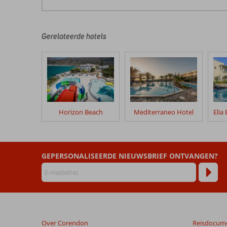
De
beoordelingen
zijn
door
Gerelateerde hotels
onze
klanten
geschreven
na
hun
verblijf
in
Horizon Beach
Mediterraneo Hotel
Bella
Vista
Beoordelingen
GEPERSONALISEERDE NIEUWSBRIEF ONTVANGEN?
die
ouder
zijn
dan
48
maanden
Over Corendon
Reisdocum
worden