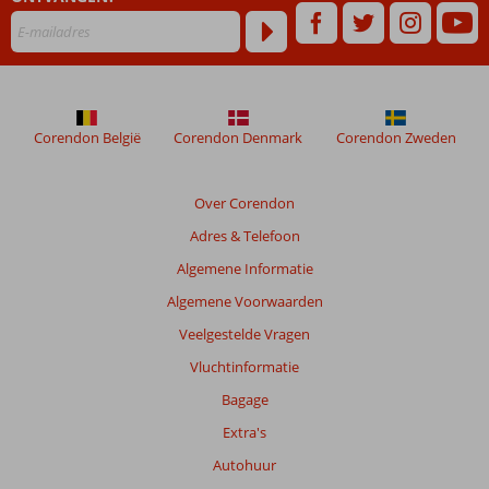
maanden
worden
niet
meer
weergegeven
om
de
Corendon België
Corendon Denmark
Corendon Zweden
relevantie
van
de
Over Corendon
getoonde
Adres & Telefoon
beoordelingen
te
Algemene Informatie
garanderen.
Algemene Voorwaarden
Meer
info
Veelgestelde Vragen
over
Vluchtinformatie
onze
beoordelingen.
Bagage
Extra's
Totale
Autohuur
score