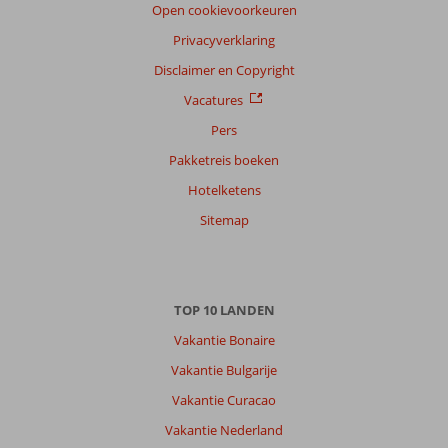
Open cookievoorkeuren
Alle
Privacyverklaring
Sorteren
op
Disclaimer en Copyright
datum (nieuw > oud)
Vacatures
Pers
Anoniem
10
Pakketreis boeken
Nederland
Hotelketens
Gezin met oud(ere) kind(eren)
,
08 juli 2026
Sitemap
Over
Chersonissos:
TOP 10 LANDEN
De
Vakantie Bonaire
bestemming
was
Vakantie Bulgarije
geweldig,
Vakantie Curacao
het
strand
Vakantie Nederland
en