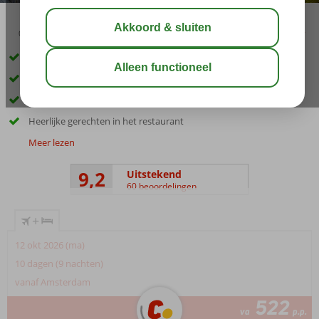
03:30
aug 29°
C
delen
bewaar
Rustige ligging en toch dicht bij Chersonissos
Ruime studio’s en appartementen
Genieten van familiaire gastvrijheid
Heerlijke gerechten in het restaurant
Meer lezen
9,2
Uitstekend
60 beoordelingen
+
12 okt 2026 (ma)
10 dagen (9 nachten)
vanaf Amsterdam
522
va
p.p.