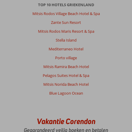
TOP 10 HOTELS GRIEKENLAND
hebben
Kreta
Mitsis Rodos Village Beach Hotel & Spa
heel
Zante Sun Resort
leuk
gevonden,met
Mitsis Rodos Maris Resort & Spa
huurauto
Stella Island
heel
veel
Mediterraneo Hotel
plaatsen
Porto village
geweest.De
zee
Mitsis Ramira Beach Hotel
was
Pelagos Suites Hotel & Spa
prachtig,de
bergen
Mitsis Norida Beach Hotel
ook,vele
Blue Lagoon Ocean
mooie
bloemen.
Over
Bella
Vakantie Corendon
Vista:
Gegarandeerd veilig boeken en betalen
Hotel