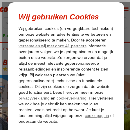
Pakketgarantie
Griekenland
Home
Kreta
Chersonissos
Bella Vista
Bella Vista
Logies en ontbijt
-
Appartement