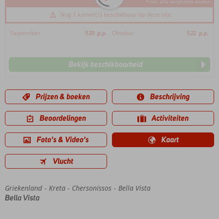
*incl. alle verplichte kosten
Nog 1 kamer(s) beschikbaar op deze site
September
520
p.p.
Oktober
522
p.p.
Bekijk beschikbaarheid
Prijzen & boeken
Beschrijving
Beoordelingen
Activiteiten
Foto's & Video's
Kaart
Vlucht
Griekenland
Home
Kreta
Chersonissos
Bella Vista
Bella Vista