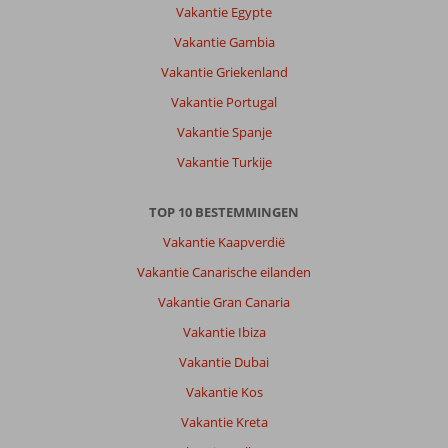
Vakantie Egypte
de
restaurants
Vakantie Gambia
waren
Vakantie Griekenland
erg
leuk.
Vakantie Portugal
Verder
Vakantie Spanje
hadden
ze
Vakantie Turkije
ook
leuke
TOP 10 BESTEMMINGEN
activiteiten
zoals
Vakantie Kaapverdië
quad
Vakantie Canarische eilanden
rijden.
Vakantie Gran Canaria
Over
Vakantie Ibiza
Bella
Vista:
Vakantie Dubai
Prachtig
Vakantie Kos
hotel
en
Vakantie Kreta
de