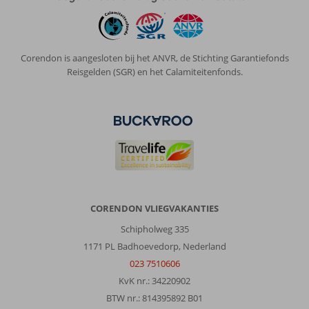
bella
vista
was
prachtig,we
Corendon is aangesloten bij het ANVR, de Stichting Garantiefonds
hebben
Reisgelden (SGR) en het Calamiteitenfonds.
een
leuke
tijd
gehad.Personeel
was
erg
vriendelijk.Je
hoefde
maar
een
CORENDON VLIEGVAKANTIES
kik
Schipholweg 335
te
geven
1171 PL Badhoevedorp, Nederland
of
023 7510606
ze
KvK nr.: 34220902
stonden
BTW nr.: 814395892 B01
voor