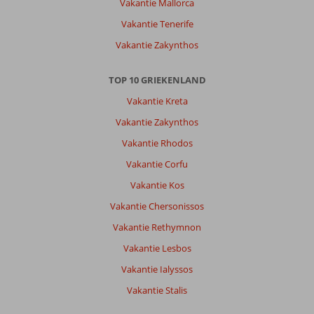
Vakantie Mallorca
medewerkers
waren
Vakantie Tenerife
gastvrij
Vakantie Zakynthos
en
erg
behulpzaam.
TOP 10 GRIEKENLAND
Vakantie Kreta
Algemene indruk
10
Eten
8
Ligging
10
Kamers
10
Vakantie Zakynthos
Service
10
Kindvriendelijk
10
Vakantie Rhodos
Prijs/kwaliteit
10
Wifi kwaliteit
6
Vakantie Corfu
Vakantie Kos
Kiertikumarie
10
Vakantie Chersonissos
Nederland
Gezin met oud(ere) kind(eren)
Vakantie Rethymnon
,
10 juni 2026
Vakantie Lesbos
Vakantie Ialyssos
Over
Vakantie Stalis
Chersonissos:
We