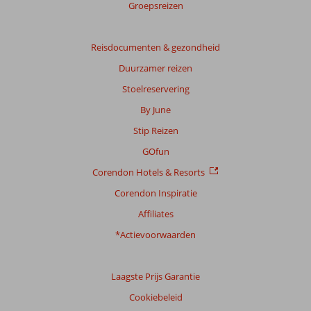
Groepsreizen
Gebaseerd
op:
60
Reisdocumenten & gezondheid
beoordelingen
Duurzamer reizen
Stoelreservering
Scoreverdeling
By June
Algemene indruk
9,2
Eten
8,9
Stip Reizen
Ligging
8,9
Kamers
9,0
Service
9,4
Kindvriendelijk
8,9
GOfun
Prijs/kwaliteit
9,1
Wifi kwaliteit
7,8
Corendon Hotels & Resorts
Corendon Inspiratie
Ervaringen
van
Affiliates
onze
klanten
*Actievoorwaarden
Taal
Nederlands (NL) (52)
Laagste Prijs Garantie
Filter
Cookiebeleid
reisgezelschap