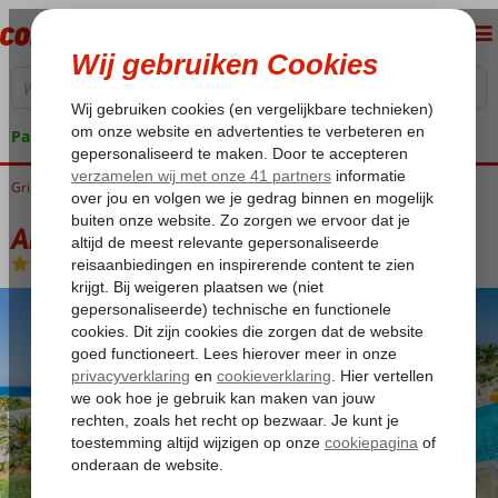
Pakketgarantie
Griekenland
Home
Kreta
Anissaras
Anna Maria Village
Anna Maria Village
Halfpension
-
Hotel