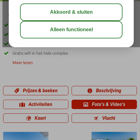
03:30
aug 29°
C
delen
bewaar
Saradari strand op slechts 300 meter
Buffet- en à-la-carterestaurant
Ook kamers met zeezicht & familiekamers
Gratis wifi in het hele complex
Meer lezen
Prijzen & boeken
Beschrijving
Activiteiten
Foto's & Video's
Kaart
Vlucht