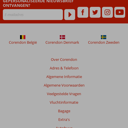
GEPERSONALISEERDE NIEUWSBRIEF
dan
ONTVANGEN?
48
maanden
worden
niet
meer
weergegeven
om
Corendon België
Corendon Denmark
Corendon Zweden
de
relevantie
van
Over Corendon
de
Adres & Telefoon
getoonde
beoordelingen
Algemene Informatie
te
Algemene Voorwaarden
garanderen.
Meer
Veelgestelde Vragen
info
Vluchtinformatie
over
onze
Bagage
beoordelingen.
Extra's