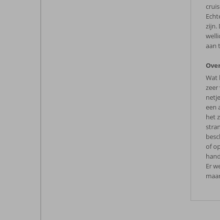
crui
Echt
zijn.
well
aan 
Ove
Wat 
zeer
netj
een a
het 
stran
besc
of o
hand
Er w
maar 