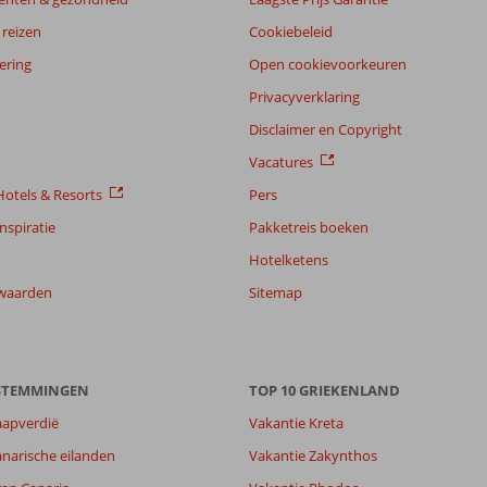
reizen
Cookiebeleid
ering
Open cookievoorkeuren
Privacyverklaring
Disclaimer en Copyright
Vacatures
otels & Resorts
Pers
nspiratie
Pakketreis boeken
Hotelketens
waarden
Sitemap
ESTEMMINGEN
TOP 10 GRIEKENLAND
aapverdië
Vakantie Kreta
narische eilanden
Vakantie Zakynthos