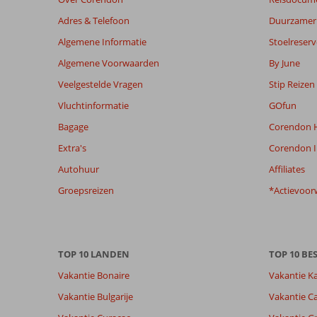
Adres & Telefoon
Duurzamer 
Algemene Informatie
Stoelreserv
Algemene Voorwaarden
By June
Veelgestelde Vragen
Stip Reizen
Vluchtinformatie
GOfun
Bagage
Corendon H
Extra's
Corendon I
Autohuur
Affiliates
Groepsreizen
*Actievoor
TOP 10 LANDEN
TOP 10 B
Vakantie Bonaire
Vakantie K
Vakantie Bulgarije
Vakantie Ca