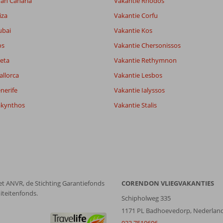
ran Canaria
Vakantie Rhodos
iza
Vakantie Corfu
ubai
Vakantie Kos
os
Vakantie Chersonissos
eta
Vakantie Rethymnon
allorca
Vakantie Lesbos
nerife
Vakantie Ialyssos
akynthos
Vakantie Stalis
et ANVR, de Stichting Garantiefonds
CORENDON VLIEGVAKANTIES
iteitenfonds.
Schipholweg 335
1171 PL Badhoevedorp, Nederlan