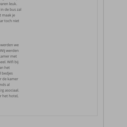
aren leuk.
in de bus zal
et maak je
ar toch niet
s werden we
 Wij werden
 kamer met
el. Wifi bij
aan het
l bedjes
ar de kamer
nds al
g asociaal.
het hotel,