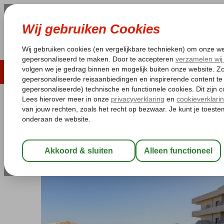
LAST MINUTE
ZOMER 2026
ZONVAKA
Pakketgarantie
Laagsteprijsgarantie*
Gratis
Griekenland
Home
Kreta
Amoudara
Neptuno Beach
Neptuno Beach
All Inclusive
-
Hotel