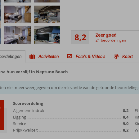
8,2
Zeer goed
21 beoordelingen
oordelingen
Activiteiten
Foto's & Video's
Kaart
 na hun verblijf in Neptuno Beach
den niet meer weergegeven om de relevantie van de getoonde beoordeling
Scoreverdeling
2
Algemene indruk
8,2
Et
Ligging
8,4
K
Service
9,0
Ki
Prijs/kwaliteit
8,2
Wi