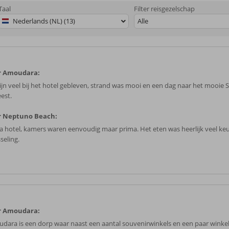
Taal
Filter reisgezelschap
Nederlands (NL) (13)
Alle
r Amoudara:
ijn veel bij het hotel gebleven, strand was mooi en een dag naar het mooie S
est.
r Neptuno Beach:
a hotel, kamers waren eenvoudig maar prima. Het eten was heerlijk veel ke
seling.
r Amoudara:
dara is een dorp waar naast een aantal souvenirwinkels en een paar winkelt