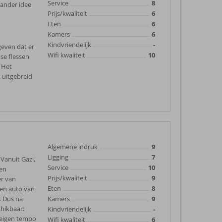
Service
8
 ander idee
Prijs/kwaliteit
6
Eten
6
Kamers
6
Kindvriendelijk
-
geven dat er
Wifi kwaliteit
10
kse flessen
! Het
 uitgebreid
Algemene indruk
9
Ligging
7
Vanuit Gazi,
Service
10
 en
Prijs/kwaliteit
9
er van
Eten
8
Een auto van
. Dus na
Kamers
9
chikbaar:
Kindvriendelijk
-
e eigen tempo
Wifi kwaliteit
6