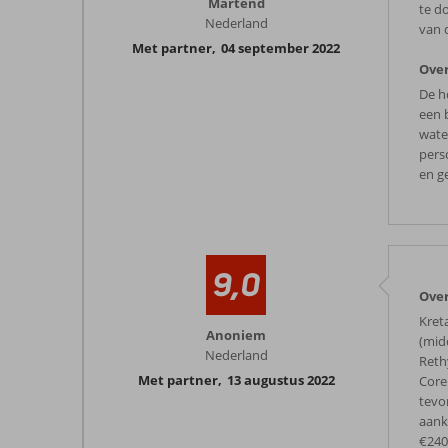
Martend
te d
Nederland
van 
Met partner
,
04 september 2022
Ove
De h
een 
water
pers
en g
9,0
Ove
Kret
Anoniem
(mid
Nederland
Reth
Met partner
,
13 augustus 2022
Core
tevo
aank
€240