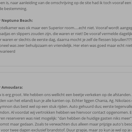
oen is, naar aanleiding van de omschrijving op de site had ik toch vooraf een
de bestemming.
r Neptuno Beach:
otelkamer was ok maar een Superior room.....echt niet. Vooraf wordt aange
badjas en slippers zouden zijn, die waren er niet! De vooraf vermelde dagelij
 waren er slechts de eerste dag, daarna mocht je zelf de flessen bijvullen?!?
oneel was zeer behulpzaam en vriendelijk. Her eten was goed maar echt niet
evarieerd
r Amoudara:
a is erg groot. We hebben ons wellicht een beetje verkeken op de afstanden. 
den van het eiland) kun je alle kanten op. Echter liggen Chania, Ag. Nikolaos
ymnon dus best wel op een stuk rijden. Auto gehuurd dus; eerste tegenvall
ndon. Al voordat wij vertrokken hebben we hiervoor contact opgenomen. 
ren reserveren was niet mogelijk: "dan hebben de huidige gasten niks meer"
omst maar gedaan. Zoals te verwachten dus alleen maar prijzige auto's bes
 voor twee dagen exclusief brandstof. Duur grapje, maar zo kun je wel op j