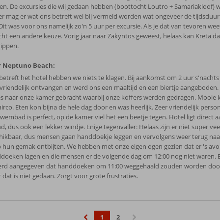
sen. De excursies die wij gedaan hebben (boottocht Loutro + Samariakloof) w
er mag er wat ons betreft wel bij vermeld worden wat ongeveer de tijdsduur 
 Dit was voor ons namelijk zo'n 5 uur per excursie. Als je dat van tevoren we
icht een andere keuze. Vorig jaar naar Zakyntos geweest, helaas kan Kreta da
tippen.
r Neptuno Beach:
betreft het hotel hebben we niets te klagen. Bij aankomst om 2 uur s'nacht
 vriendelijk ontvangen en werd ons een maaltijd en een biertje aangeboden.
es naar onze kamer gebracht waarbij onze koffers werden gedragen. Mooie
irco. Eten kon bijna de hele dag door en was heerlijk. Zeer vriendelijk persone
zwembad is perfect, op de kamer viel het een beetje tegen. Hotel ligt direct 
d, dus ook een lekker windje. Enige tegenvaller: Helaas zijn er niet super vee
hikbaar, dus mensen gaan handdoekje leggen en vervolgens weer terug na
p hun gemak ontbijten. We hebben met onze eigen ogen gezien dat er 's avo
doeken lagen en die mensen er de volgende dag om 12:00 nog niet waren. Er
erd aangegeven dat handdoeken om 11:00 weggehaald zouden worden door 
dat is niet gedaan. Zorgt voor grote frustraties.
1
2