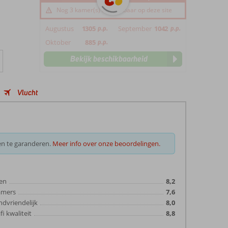
Nog 3 kamer(s) beschikbaar op deze site
Augustus
1305
p.p.
September
1042
p.p.
Oktober
885
p.p.
Bekijk beschikbaarheid
Vlucht
en te garanderen.
Meer info over onze beoordelingen.
en
8,2
amers
7,6
ndvriendelijk
8,0
fi kwaliteit
8,8