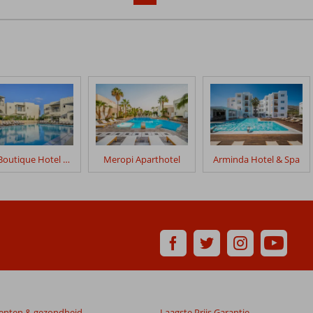
‹
›
Elia Boutique Hotel by S Resorts
Meropi Aparthotel
Arminda Hotel & Spa
enten & gezondheid
Laagste Prijs Garantie