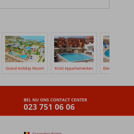
Grand Holiday Resort
Kristi Appartementen
BEL NU ONS CONTACT CENTER
023 751 06 06
Corendon België