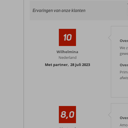
Ervaringen van onze klanten
10
Ove
We z
Wilhelmina
gewe
Nederland
Met partner
,
28 juli 2023
Ove
Prim
afwis
8,0
Ove
Amou