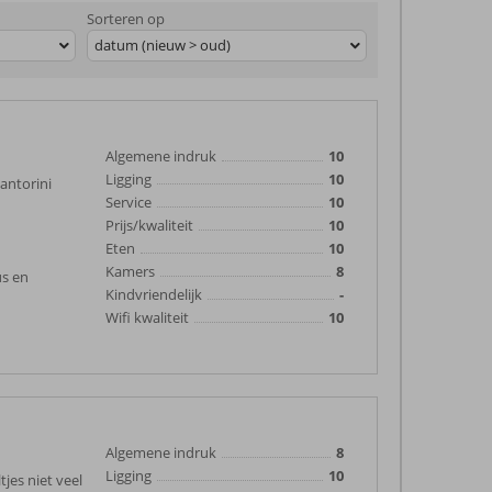
Sorteren op
datum (nieuw > oud)
Algemene indruk
10
Ligging
10
antorini
Service
10
Prijs/kwaliteit
10
Eten
10
Kamers
8
us en
Kindvriendelijk
-
Wifi kwaliteit
10
Algemene indruk
8
Ligging
10
jes niet veel