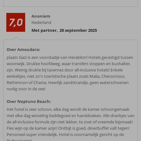
Anoniem
7,0
Nederland
Met partner
,
28 september 2025
Over Amoudara:
plaats Gazi is een voorstadje van Heraklion! Hotels gevestigd tussen
woonwijk. Drukke hoofdweg, waar transfers stoppen en bushaltes
zijn. Weinig drukte bij tavernes door all-inclusive hotels! Enkele
winkeltjes, niet zo'n toeristische plaats zoals Malia, Chersonisos,
Rethimnon of Chania. Heerlijk zandstrandje, geen waterschoenen
nodig voor in de zee!
Over Neptuno Beach:
Het hotel is zeer schoon, elke dag wordt de kamer schoongemaak
met elke dag wisseling beddegoed en handdoeken. Alle drankjes van
de all-inclusive formule zijn niet lekker, te zoet of vreemde bijsmaak!
Fles wijn op de kamer azijn! Ontbijt is goed, dinerbuffet valt tegen!
Personeel super vriendelijk. Hotel is voornamelijk gericht op de
Duitse toerist.