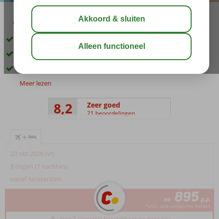
03:30
aug 29°
C
delen
bewaar
Direct aan het strand gelegen
Op ca. 2km van Amoudara
Activiteiten voor jong en oud
Meer lezen
8,2
Zeer goed
21 beoordelingen
+
23 okt 2026 (vr)
8 dagen (7 nachten)
vanaf Amsterdam
895
va
p.p.
*incl. alle verplichte kosten
Nog 3 kamer(s) beschikbaar op deze site