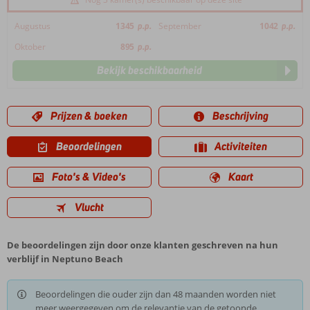
Augustus
1345
p.p.
September
1042
p.p.
Oktober
895
p.p.
Bekijk beschikbaarheid
Prijzen & boeken
Beschrijving
Beoordelingen
Activiteiten
Foto's & Video's
Kaart
Vlucht
De beoordelingen zijn door onze klanten geschreven na hun
verblijf in Neptuno Beach
Beoordelingen die ouder zijn dan 48 maanden worden niet
meer weergegeven om de relevantie van de getoonde