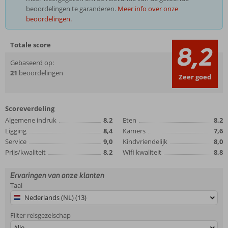
beoordelingen te garanderen.
Meer info over onze
beoordelingen.
Totale score
8,2
Gebaseerd op:
21
beoordelingen
Zeer goed
Scoreverdeling
Algemene indruk
8,2
Eten
8,2
Ligging
8,4
Kamers
7,6
Service
9,0
Kindvriendelijk
8,0
Prijs/kwaliteit
8,2
Wifi kwaliteit
8,8
Ervaringen van onze klanten
Taal
Nederlands (NL) (13)
Filter reisgezelschap
Alle