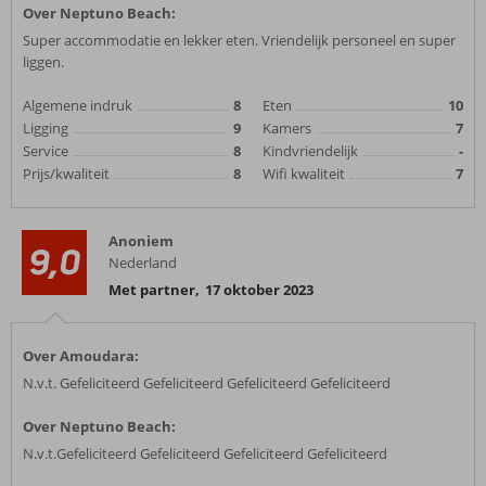
Over Neptuno Beach:
Super accommodatie en lekker eten. Vriendelijk personeel en super
liggen.
Algemene indruk
8
Eten
10
Ligging
9
Kamers
7
Service
8
Kindvriendelijk
-
Prijs/kwaliteit
8
Wifi kwaliteit
7
Anoniem
9,0
Nederland
Met partner
,
17 oktober 2023
Over Amoudara:
N.v.t. Gefeliciteerd Gefeliciteerd Gefeliciteerd Gefeliciteerd
Over Neptuno Beach:
N.v.t.Gefeliciteerd Gefeliciteerd Gefeliciteerd Gefeliciteerd