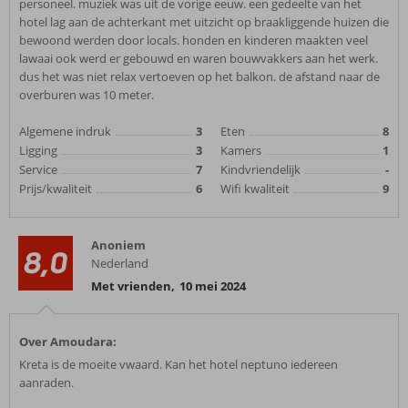
personeel. muziek was uit de vorige eeuw. een gedeelte van het
hotel lag aan de achterkant met uitzicht op braakliggende huizen die
bewoond werden door locals. honden en kinderen maakten veel
lawaai ook werd er gebouwd en waren bouwvakkers aan het werk.
dus het was niet relax vertoeven op het balkon. de afstand naar de
overburen was 10 meter.
Algemene indruk
3
Eten
8
Ligging
3
Kamers
1
Service
7
Kindvriendelijk
-
Prijs/kwaliteit
6
Wifi kwaliteit
9
Anoniem
8,0
Nederland
Met vrienden
,
10 mei 2024
Over Amoudara:
Kreta is de moeite vwaard. Kan het hotel neptuno iedereen
aanraden.