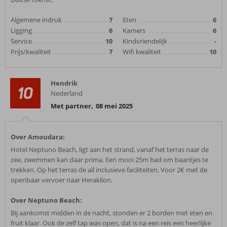
Algemene indruk
7
Eten
6
Ligging
6
Kamers
6
Service
10
Kindvriendelijk
-
Prijs/kwaliteit
7
Wifi kwaliteit
10
Hendrik
10
Nederland
Met partner
,
08 mei 2025
Over Amoudara:
Hotel Neptuno Beach, ligt aan het strand, vanaf het terras naar de
zee, zwemmen kan daar prima. Een mooi 25m bad om baantjes te
trekken. Op het terras de all inclusieve faciliteiten. Voor 2€ met de
openbaar vervoer naar Heraklion.
Over Neptuno Beach:
Bij aankomst midden in de nacht, stonden er 2 borden met eten en
fruit klaar. Ook de zelf tap was open, dat is na een reis een heerlijke