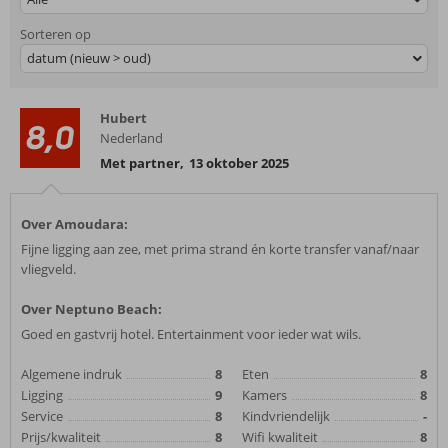
Sorteren op
datum (nieuw > oud)
Hubert
8,0
Nederland
Met partner
,
13 oktober 2025
Over Amoudara:
Fijne ligging aan zee, met prima strand én korte transfer vanaf/naar
vliegveld.
Over Neptuno Beach:
Goed en gastvrij hotel. Entertainment voor ieder wat wils.
Algemene indruk
8
Eten
8
Ligging
9
Kamers
8
Service
8
Kindvriendelijk
-
Prijs/kwaliteit
8
Wifi kwaliteit
8