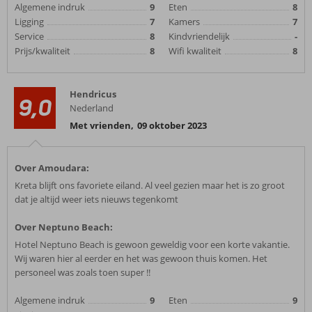
Algemene indruk
9
Eten
8
Ligging
7
Kamers
7
Service
8
Kindvriendelijk
-
Prijs/kwaliteit
8
Wifi kwaliteit
8
Hendricus
9,0
Nederland
Met vrienden
,
09 oktober 2023
Over Amoudara:
Kreta blijft ons favoriete eiland. Al veel gezien maar het is zo groot
dat je altijd weer iets nieuws tegenkomt
Over Neptuno Beach:
Hotel Neptuno Beach is gewoon geweldig voor een korte vakantie.
Wij waren hier al eerder en het was gewoon thuis komen. Het
personeel was zoals toen super !!
Algemene indruk
9
Eten
9