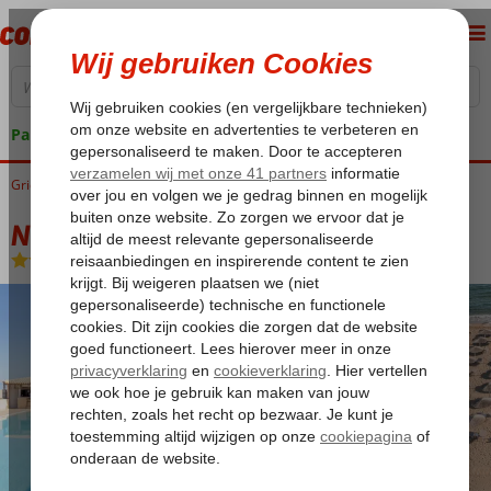
Pakketgarantie
Griekenland
Home
Kreta
Amoudara
Neptuno Beach
Neptuno Beach
All Inclusive
-
Hotel