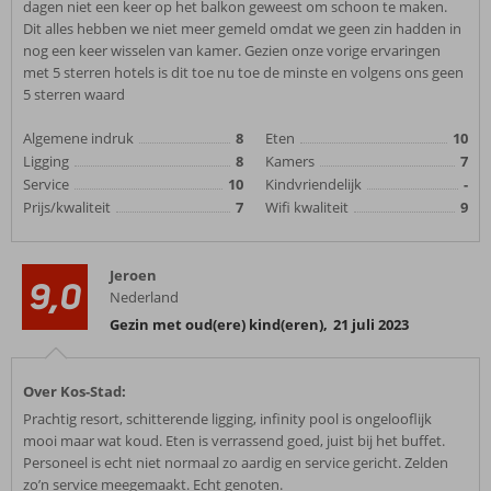
dagen niet een keer op het balkon geweest om schoon te maken.
Dit alles hebben we niet meer gemeld omdat we geen zin hadden in
nog een keer wisselen van kamer. Gezien onze vorige ervaringen
met 5 sterren hotels is dit toe nu toe de minste en volgens ons geen
5 sterren waard
Algemene indruk
8
Eten
10
Ligging
8
Kamers
7
Service
10
Kindvriendelijk
-
Prijs/kwaliteit
7
Wifi kwaliteit
9
Jeroen
9,0
Nederland
Gezin met oud(ere) kind(eren)
,
21 juli 2023
Over Kos-Stad:
Prachtig resort, schitterende ligging, infinity pool is ongelooflijk
mooi maar wat koud. Eten is verrassend goed, juist bij het buffet.
Personeel is echt niet normaal zo aardig en service gericht. Zelden
zo’n service meegemaakt. Echt genoten.