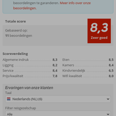
beoordelingen te garanderen.
Meer info over onze
beoordelingen.
Totale score
8,3
Gebaseerd op:
11
beoordelingen
Zeer goed
Scoreverdeling
Algemene indruk
8,3
Eten
8,5
Ligging
8,2
Kamers
8,4
Service
8,4
Kindvriendelijk
6,5
Prijs/kwaliteit
7,8
Wifi kwaliteit
8,0
Ervaringen van onze klanten
Taal
Nederlands (NL) (6)
Filter reisgezelschap
Alle