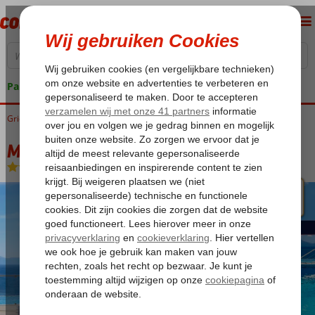
Pakketgarantie
Griekenland
Home
Kos
Kos-Stad
Michelangelo Resort & Spa
Michelangelo Resort & Spa
Halfpension
-
Hotel