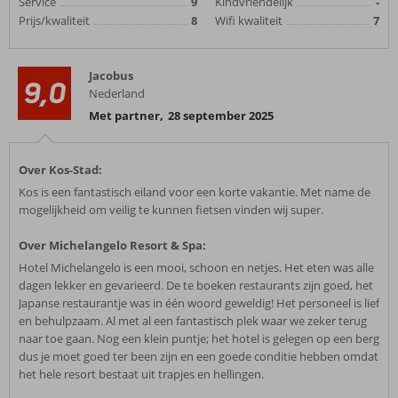
Service
9
Kindvriendelijk
-
Prijs/kwaliteit
8
Wifi kwaliteit
7
Jacobus
9,0
Nederland
Met partner
,
28 september 2025
Over Kos-Stad:
Kos is een fantastisch eiland voor een korte vakantie. Met name de
mogelijkheid om veilig te kunnen fietsen vinden wij super.
Over Michelangelo Resort & Spa:
Hotel Michelangelo is een mooi, schoon en netjes. Het eten was alle
dagen lekker en gevarieerd. De te boeken restaurants zijn goed, het
Japanse restaurantje was in één woord geweldig! Het personeel is lief
en behulpzaam. Al met al een fantastisch plek waar we zeker terug
naar toe gaan. Nog een klein puntje; het hotel is gelegen op een berg
dus je moet goed ter been zijn en een goede conditie hebben omdat
het hele resort bestaat uit trapjes en hellingen.