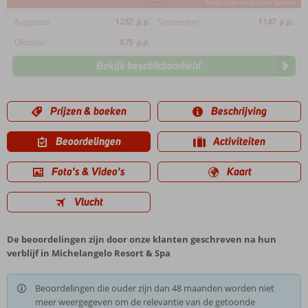
*incl. alle verplichte kosten
Augustus
1252
p.p.
September
1147
p.p.
Oktober
875
p.p.
Bekijk beschikbaarheid
Prijzen & boeken
Beschrijving
Beoordelingen
Activiteiten
Foto's & Video's
Kaart
Vlucht
De beoordelingen zijn door onze klanten geschreven na hun
verblijf in Michelangelo Resort & Spa
Beoordelingen die ouder zijn dan 48 maanden worden niet
meer weergegeven om de relevantie van de getoonde