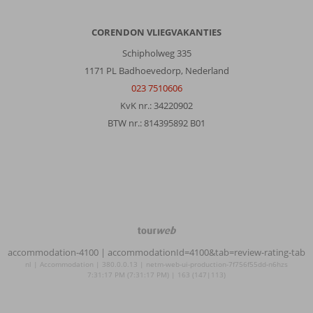
CORENDON VLIEGVAKANTIES
Schipholweg 335
1171 PL Badhoevedorp, Nederland
023 7510606
KvK nr.: 34220902
BTW nr.: 814395892 B01
TourWeb
©
accommodation-4100
| accommodationId=4100&tab=review-rating-tab
NetMatch
nl | Accommodation | 380.0.0.13 | netm-web-ui-production-7f756f55dd-n6hzs
7:31:17 PM (7:31:17 PM) | 163 (147|113)