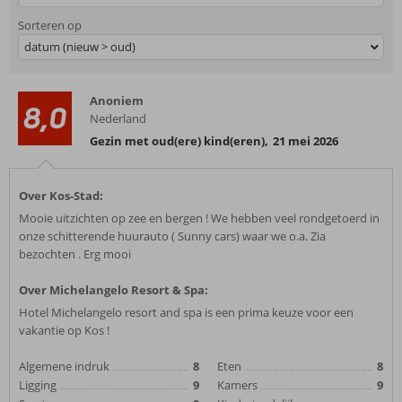
Sorteren op
datum (nieuw > oud)
Anoniem
8,0
Nederland
Gezin met oud(ere) kind(eren)
,
21 mei 2026
Over Kos-Stad:
Mooie uitzichten op zee en bergen ! We hebben veel rondgetoerd in
onze schitterende huurauto ( Sunny cars) waar we o.a. Zia
bezochten . Erg mooi
Over Michelangelo Resort & Spa:
Hotel Michelangelo resort and spa is een prima keuze voor een
vakantie op Kos !
Algemene indruk
8
Eten
8
Ligging
9
Kamers
9