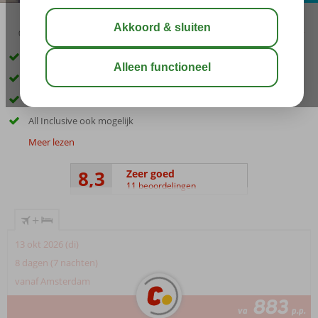
03:45
00:30
aug 32°
C
delen
bewaar
Luxe en modern hotel in Griekse stijl
Schitterend uitzicht over zee
Gelegen in Agios Fokas
All Inclusive ook mogelijk
Meer lezen
8,3
Zeer goed
11 beoordelingen
+
13 okt 2026 (di)
8 dagen (7 nachten)
vanaf Amsterdam
883
va
p.p.