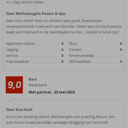
In 1 dag rond te rijden.
Over Michelangelo Resort & Spa:
Zeer mooi hotel ! Eten en drinken zeer goed. Zwembaden
onverwarmd dat is een echt een blunder. Water was zo koud (eerste
week juni) niemand in de zwembaden te zien.... Verder is hotel top !
Algemene indruk
8
Eten
8
Ligging
6
Kamers
9
Service
8
Kindvriendelijk
-
Prijs/kwaliteit
8
Wifi kwaliteit
9
Bart
9,0
Nederland
Met partner
,
23 mei 2023
Over Kos-Stad:
Kos is een prachtig eiland, Michelangelo een prachtig Resort. Een
auto huren is wel wenselijk vanwege de ligging van het hotel.