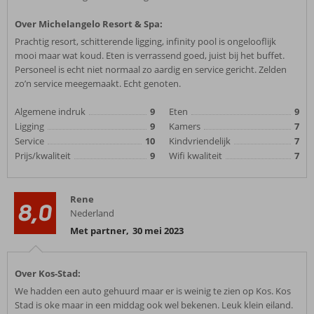
Over Michelangelo Resort & Spa:
Prachtig resort, schitterende ligging, infinity pool is ongelooflijk
mooi maar wat koud. Eten is verrassend goed, juist bij het buffet.
Personeel is echt niet normaal zo aardig en service gericht. Zelden
zo’n service meegemaakt. Echt genoten.
Algemene indruk
9
Eten
9
Ligging
9
Kamers
7
Service
10
Kindvriendelijk
7
Prijs/kwaliteit
9
Wifi kwaliteit
7
Rene
8,0
Nederland
Met partner
,
30 mei 2023
Over Kos-Stad:
We hadden een auto gehuurd maar er is weinig te zien op Kos. Kos
Stad is oke maar in een middag ook wel bekenen. Leuk klein eiland.