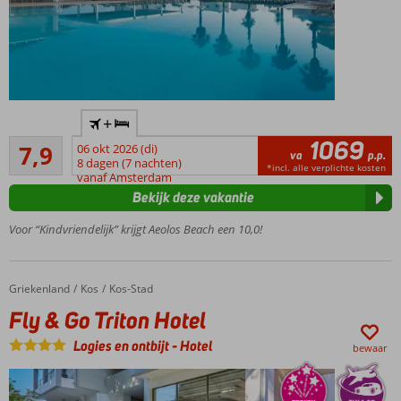
Rustig
+
gelegen
1069
Goed
en
7,9
06 okt 2026 (di)
va
p.p.
21
direct
8 dagen (7 nachten)
*incl. alle verplichte kosten
beoordelingen
vanaf Amsterdam
aan het
Bekijk deze vakantie
strand
Gelegen
Voor “Kindvriendelijk” krijgt Aeolos Beach een 10,0!
in
Lambi
Ruime
Griekenland
Fly & Go Triton Hotel
Home
Kos
Kos-Stad
kamers
Fly & Go Triton Hotel
Heerlijk
groot
Logies en ontbijt
-
Hotel
bewaar
zwembad