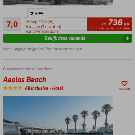
Gelegen
+
in Kos-
738
Voldoende/goed
Stad
7,0
29 sep 2026 (di)
va
p.p.
6
8 dagen (7 nachten)
Strand op
*incl. alle verplichte kosten
beoordelingen
vanaf Amsterdam
loopafstand
Bekijk deze vakantie
Kleinschalig
hotel
Voor “Ligging” krijgt Kos City Sunstone een 9,0!
Griekenland
Aeolos Beach
Home
Kos
Kos-Stad
Aeolos Beach
All Inclusive
-
Hotel
bewaar