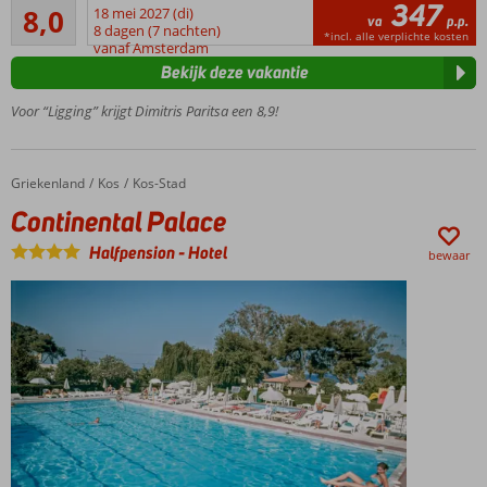
347
Zeer goed
het strand
8,0
18 mei 2027 (di)
va
p.p.
76
op
8 dagen (7 nachten)
*incl. alle verplichte kosten
beoordelingen
vanaf Amsterdam
loopafstand
Bekijk deze vakantie
Ideale
uitvalsbasis
Voor “Ligging” krijgt Dimitris Paritsa een 8,9!
Gerund
door een
vriendelijke
Griekenland
Continental Palace
Home
Kos
Kos-Stad
familie
Continental Palace
Halfpension
-
Hotel
bewaar