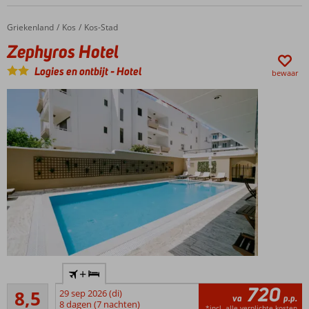
Gelegen
in Agios
Griekenland
Zephyros Hotel
Home
Kos
Kos-Stad
Fokas
Zephyros Hotel
All
Inclusive
Logies en ontbijt
-
Hotel
bewaar
ook
mogelijk
Kleinschalig
+
stadshotel
720
Aanrader
8,5
29 sep 2026 (di)
Op ca.
va
p.p.
19
8 dagen (7 nachten)
100
*incl. alle verplichte kosten