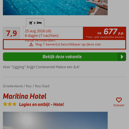
Vlak
+
bij het
677
Goed
strand
7,9
25 aug 2026 (di)
va
p.p.
37
8 dagen (7 nachten)
Historisch
*incl. alle verplichte kosten
beoordelingen
vanaf Amsterdam
centrum
Nog 1 kamer(s) beschikbaar op deze site
op 2 km
Heerlijk
Bekijk deze vakantie
zwembad
Voor “Ligging” krijgt Continental Palace een 8,4!
Griekenland
Maritina Hotel
Home
Kos
Kos-Stad
Maritina Hotel
Logies en ontbijt
-
Hotel
bewaar