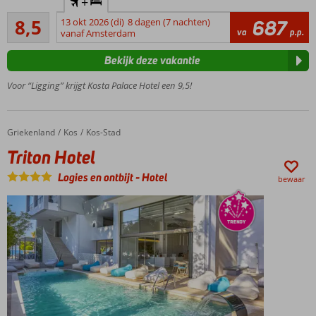
+
ligging aan
Aanrader
de haven
8,5
13 okt 2026 (di)
8 dagen (7 nachten)
687
22
va
p.p.
vanaf Amsterdam
Zwembad
beoordelingen
op het
Bekijk deze vakantie
dak voor
een
Voor “Ligging” krijgt Kosta Palace Hotel een 9,5!
prachtig
uitzicht
Op
Griekenland
Triton Hotel
Home
Kos
Kos-Stad
loopafstand
Triton Hotel
van winkels,
restaurants
Logies en ontbijt
-
Hotel
bewaar
en
traditionele
vissersboten
Perfecte
combinatie
van strand,
stad en
ontspanning