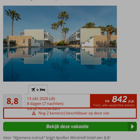
beschikbaar
Adult
+
only:
842
Aanrader
min.
8,8
13 okt 2026 (di)
va
p.p.
127
leeftijd
8 dagen (7 nachten)
*incl. alle verplichte kosten
beoordelingen
vanaf Amsterdam
16 jaar
Nog 2 kamer(s) beschikbaar op deze site
Ca.
2
Bekijk deze vakantie
km
van
Voor “Algemene indruk” krijgt Apollon Windmill Hotel een 8,8!