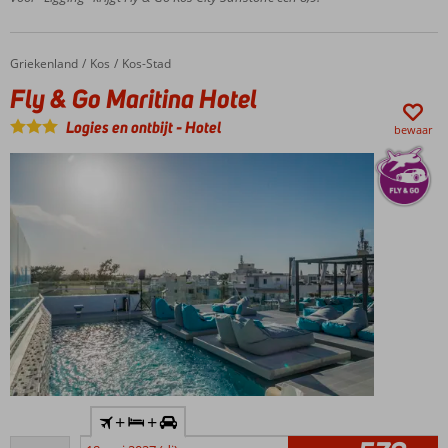
Kleinschalig
hotel
Griekenland
Fly & Go Maritina Hotel
Home
Kos
Kos-Stad
Fly & Go Maritina Hotel
Logies en ontbijt
-
Hotel
bewaar
Inclusief
+
+
huurauto
Goed