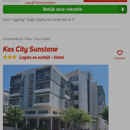
beoordelingen
vanaf Amsterdam
meter
Bekijk deze vakantie
van
het
Voor “Ligging” krijgt Zephyros Hotel een 9,1!
strand
Centrum
van Kos-
Griekenland
Kos City Sunstone
Home
Kos
Kos-Stad
Stad op 1
Kos City Sunstone
kilometer
Fijn zwembad
Logies en ontbijt
-
Hotel
bewaar
met apart
kindergedeelte