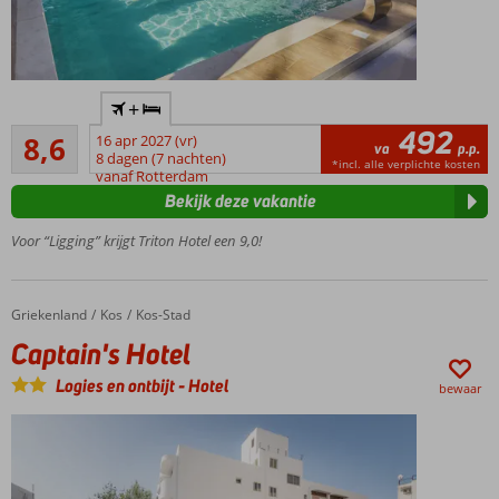
In
+
Kos-
492
Aanrader
Stad
8,6
16 apr 2027 (vr)
va
p.p.
86
en
8 dagen (7 nachten)
*incl. alle verplichte kosten
beoordelingen
vanaf Rotterdam
vlak
Bekijk deze vakantie
bij het
strand
Voor “Ligging” krijgt Triton Hotel een 9,0!
Een à-la-
carterestaurant
Halfpension
Griekenland
Captain's Hotel
Home
Kos
Kos-Stad
ook
Captain's Hotel
mogelijk
Logies en ontbijt
-
Hotel
bewaar