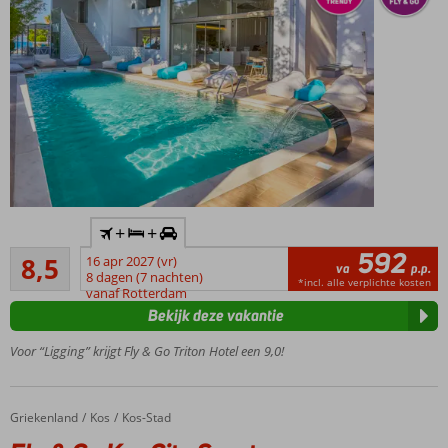
Inclusief
+
+
huurauto
592
Aanrader
8,5
16 apr 2027 (vr)
In
va
p.p.
90
8 dagen (7 nachten)
Kos-
*incl. alle verplichte kosten
beoordelingen
vanaf Rotterdam
Stad
Bekijk deze vakantie
en
vlak
Voor “Ligging” krijgt Fly & Go Triton Hotel een 9,0!
bij het
strand
Een à-la-
Griekenland
Fly & Go Kos City Sunstone
Home
Kos
Kos-Stad
carterestaurant