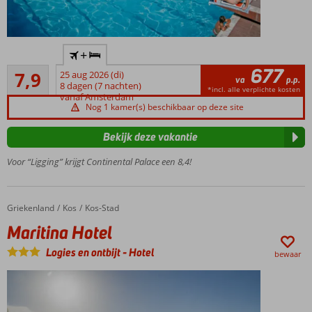
Vlak
+
bij het
677
Goed
strand
7,9
25 aug 2026 (di)
va
p.p.
37
8 dagen (7 nachten)
Historisch
*incl. alle verplichte kosten
beoordelingen
vanaf Amsterdam
centrum
Nog 1 kamer(s) beschikbaar op deze site
op 2 km
Heerlijk
Bekijk deze vakantie
zwembad
Voor “Ligging” krijgt Continental Palace een 8,4!
Griekenland
Maritina Hotel
Home
Kos
Kos-Stad
Maritina Hotel
Logies en ontbijt
-
Hotel
bewaar