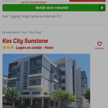
beoordelingen
vanaf Amsterdam
meter
Bekijk deze vakantie
van
het
Voor “Ligging” krijgt Zephyros Hotel een 9,1!
strand
Centrum
van Kos-
Griekenland
Kos City Sunstone
Home
Kos
Kos-Stad
Stad op 1
Kos City Sunstone
kilometer
Fijn zwembad
Logies en ontbijt
-
Hotel
bewaar
met apart
kindergedeelte