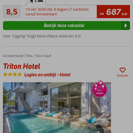
+
ligging aan
Aanrader
de haven
8,5
13 okt 2026 (di)
8 dagen (7 nachten)
687
22
va
p.p.
vanaf Amsterdam
Zwembad
beoordelingen
op het
Bekijk deze vakantie
dak voor
een
Voor “Ligging” krijgt Kosta Palace Hotel een 9,5!
prachtig
uitzicht
Op
Griekenland
Triton Hotel
Home
Kos
Kos-Stad
loopafstand
Triton Hotel
van winkels,
restaurants
Logies en ontbijt
-
Hotel
bewaar
en
traditionele
vissersboten
Perfecte
combinatie
van strand,
stad en
ontspanning