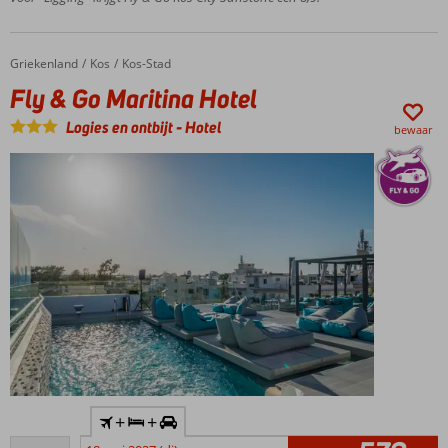
Kleinschalig
hotel
Griekenland
Fly & Go Maritina Hotel
Home
Kos
Kos-Stad
Fly & Go Maritina Hotel
Logies en ontbijt
-
Hotel
bewaar
Inclusief
+
+
huurauto
Goed