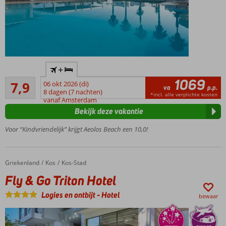
Rustig
+
gelegen
1069
Goed
en
7,9
06 okt 2026 (di)
va
p.p.
21
direct
8 dagen (7 nachten)
*incl. alle verplichte kosten
beoordelingen
vanaf Amsterdam
aan het
Bekijk deze vakantie
strand
Gelegen
Voor “Kindvriendelijk” krijgt Aeolos Beach een 10,0!
in
Lambi
Ruime
Griekenland
Fly & Go Triton Hotel
Home
Kos
Kos-Stad
kamers
Fly & Go Triton Hotel
Heerlijk
groot
Logies en ontbijt
-
Hotel
bewaar
zwembad