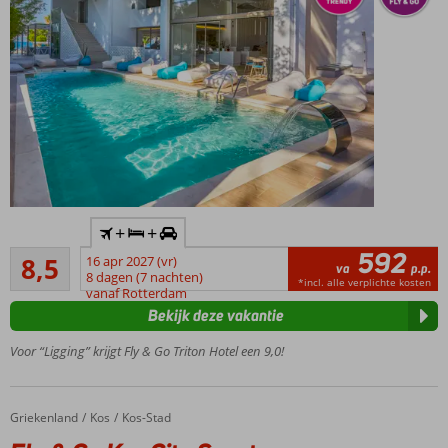
Inclusief
+
+
huurauto
592
Aanrader
8,5
16 apr 2027 (vr)
In
va
p.p.
90
8 dagen (7 nachten)
Kos-
*incl. alle verplichte kosten
beoordelingen
vanaf Rotterdam
Stad
Bekijk deze vakantie
en
vlak
Voor “Ligging” krijgt Fly & Go Triton Hotel een 9,0!
bij het
strand
Een à-la-
Griekenland
Fly & Go Kos City Sunstone
Home
Kos
Kos-Stad
carterestaurant