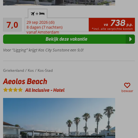
Gelegen
+
in Kos-
738
Voldoende/goed
Stad
7,0
29 sep 2026 (di)
va
p.p.
6
8 dagen (7 nachten)
Strand op
*incl. alle verplichte kosten
beoordelingen
vanaf Amsterdam
loopafstand
Bekijk deze vakantie
Kleinschalig
hotel
Voor “Ligging” krijgt Kos City Sunstone een 9,0!
Griekenland
Aeolos Beach
Home
Kos
Kos-Stad
Aeolos Beach
All Inclusive
-
Hotel
bewaar