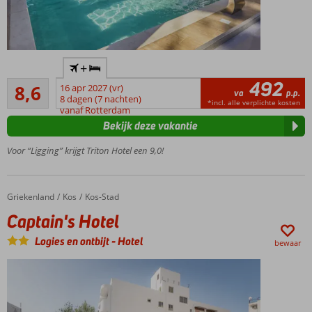
In
+
Kos-
492
Aanrader
Stad
8,6
16 apr 2027 (vr)
va
p.p.
86
en
8 dagen (7 nachten)
*incl. alle verplichte kosten
beoordelingen
vanaf Rotterdam
vlak
Bekijk deze vakantie
bij het
strand
Voor “Ligging” krijgt Triton Hotel een 9,0!
Een à-la-
carterestaurant
Halfpension
Griekenland
Captain's Hotel
Home
Kos
Kos-Stad
ook
Captain's Hotel
mogelijk
Logies en ontbijt
-
Hotel
bewaar