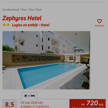
Gelegen
in Agios
Griekenland
Zephyros Hotel
Home
Kos
Kos-Stad
Fokas
Zephyros Hotel
All
Inclusive
Logies en ontbijt
-
Hotel
bewaar
ook
mogelijk
Kleinschalig
+
stadshotel
720
Aanrader
8,5
29 sep 2026 (di)
Op ca.
va
p.p.
19
8 dagen (7 nachten)
100
*incl. alle verplichte kosten