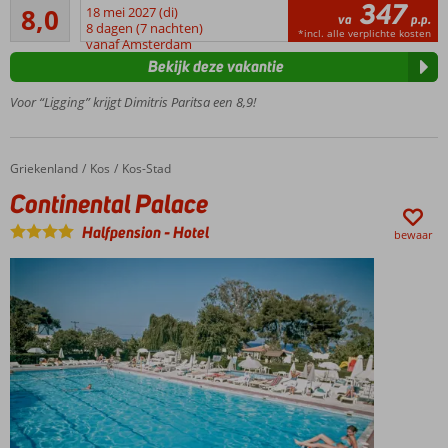
347
Zeer goed
het strand
8,0
18 mei 2027 (di)
va
p.p.
76
op
8 dagen (7 nachten)
*incl. alle verplichte kosten
beoordelingen
vanaf Amsterdam
loopafstand
Bekijk deze vakantie
Ideale
uitvalsbasis
Voor “Ligging” krijgt Dimitris Paritsa een 8,9!
Gerund
door een
vriendelijke
Griekenland
Continental Palace
Home
Kos
Kos-Stad
familie
Continental Palace
Halfpension
-
Hotel
bewaar