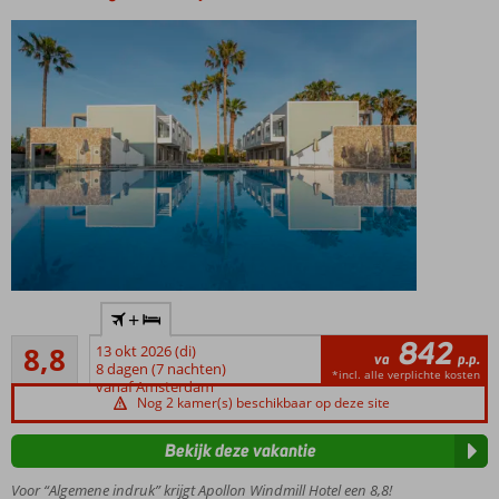
beschikbaar
Adult
+
only:
842
Aanrader
min.
8,8
13 okt 2026 (di)
va
p.p.
127
leeftijd
8 dagen (7 nachten)
*incl. alle verplichte kosten
beoordelingen
vanaf Amsterdam
16 jaar
Nog 2 kamer(s) beschikbaar op deze site
Ca.
2
Bekijk deze vakantie
km
van
Voor “Algemene indruk” krijgt Apollon Windmill Hotel een 8,8!