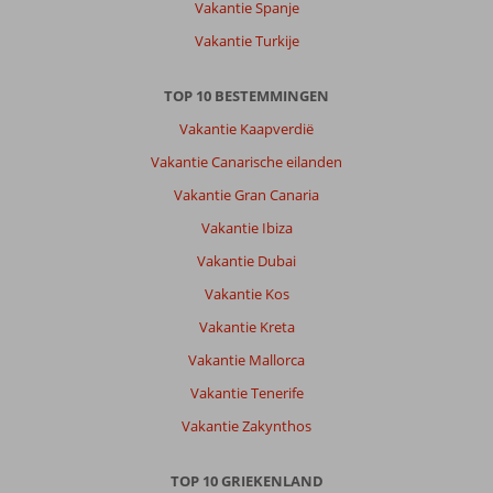
Vakantie Spanje
vakantie
:)
Vakantie Turkije
Over
TOP 10 BESTEMMINGEN
Fly
&
Vakantie Kaapverdië
Go
Vakantie Canarische eilanden
Olympia
Appartementen:
Vakantie Gran Canaria
De
Vakantie Ibiza
bestemming
was
Vakantie Dubai
verouderd,
Vakantie Kos
maar
dat
Vakantie Kreta
wist
Vakantie Mallorca
je.
De
Vakantie Tenerife
kamers
Vakantie Zakynthos
waren
wel
schoon,
TOP 10 GRIEKENLAND