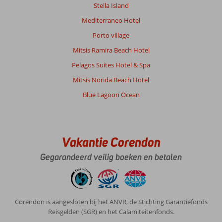
Stella Island
hebben
wij
Mediterraneo Hotel
nergens
Porto village
gezien
waar
Mitsis Ramira Beach Hotel
de
Pelagos Suites Hotel & Spa
nieuwbouw
was,
Mitsis Norida Beach Hotel
naast
Blue Lagoon Ocean
de
appartementen
werd
wel
iets
Vakantie Corendon
nieuws
Gegarandeerd veilig boeken en betalen
gebouwd.
Wij
wilde
de
dag
Corendon is aangesloten bij het ANVR, de Stichting Garantiefonds
van
Reisgelden (SGR) en het Calamiteitenfonds.
vertrek