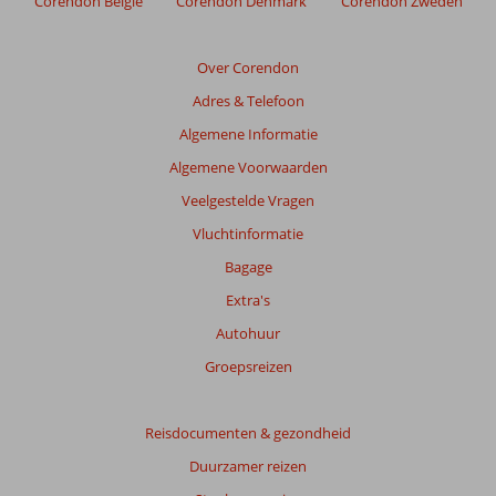
Corendon België
Corendon Denmark
Corendon Zweden
weergegeven
om
de
Over Corendon
relevantie
Adres & Telefoon
van
de
Algemene Informatie
getoonde
Algemene Voorwaarden
beoordelingen
te
Veelgestelde Vragen
garanderen.
Vluchtinformatie
Meer
info
Bagage
over
Extra's
onze
beoordelingen.
Autohuur
Groepsreizen
Totale
score
Reisdocumenten & gezondheid
Gebaseerd
Duurzamer reizen
op:
183