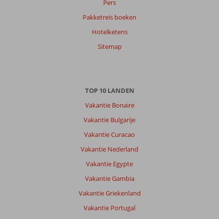
op
Pers
datum (nieuw > oud)
Pakketreis boeken
Hotelketens
Anoniem
7,0
Sitemap
Nederland
Met partner
,
28 juli 2026
TOP 10 LANDEN
Over
Vakantie Bonaire
Kos-
Vakantie Bulgarije
Stad:
Vakantie Curacao
Al
meerder
Vakantie Nederland
keren
Vakantie Egypte
naar
Kos
Vakantie Gambia
geweest.
Vakantie Griekenland
Lekker
en
Vakantie Portugal
ontspannen