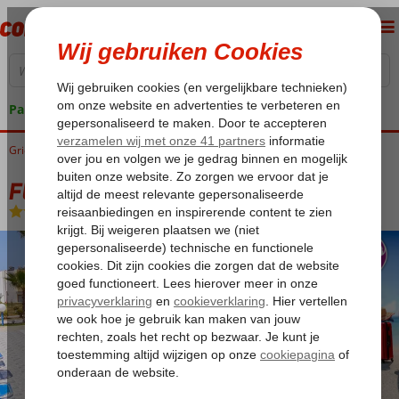
Pakketgarantie
Griekenland
Home
Kos
Kos-Stad
Fly & Go Olympia Appartementen
Fly & Go Olympia Appartementen
Logies
-
Appartement