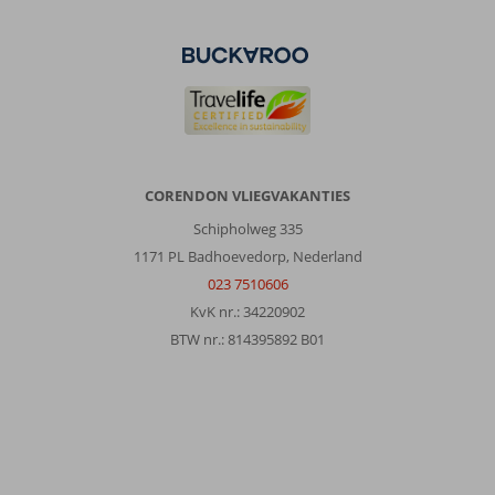
graag
in
onze
kamer
blijven,
wat
was
toegezegd.
Dit
CORENDON VLIEGVAKANTIES
kon
Schipholweg 335
uiteindelijk
toch
1171 PL Badhoevedorp, Nederland
niet.
023 7510606
De
KvK nr.: 34220902
mensen
BTW nr.: 814395892 B01
waren
voor
de
rest
behulpzaam.
Algemene indruk
7
Eten
-