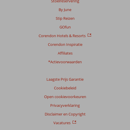
Stoelreservering
beoordelingen
By June
Stip Reizen
Scoreverdeling
GOfun
Algemene indruk
8,4
Eten
8,2
Corendon Hotels & Resorts
Ligging
8,3
Kamers
7,4
Service
8,8
Kindvriendelijk
8,2
Corendon Inspiratie
Prijs/kwaliteit
8,5
Wifi kwaliteit
7,7
Affiliates
*Actievoorwaarden
Ervaringen
van
onze
klanten
Laagste Prijs Garantie
Taal
Cookiebeleid
Nederlands (NL) (175)
Open cookievoorkeuren
Filter
Privacyverklaring
reisgezelschap
Disclaimer en Copyright
Alle
Vacatures
Sorteren