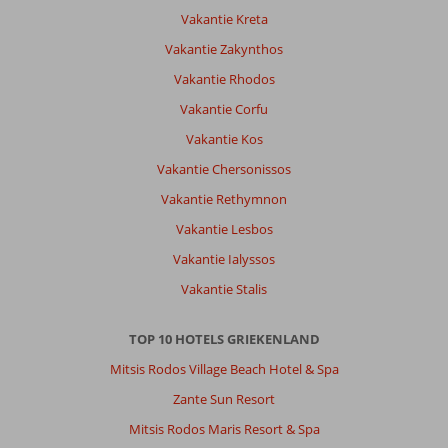
bedden
Vakantie Kreta
lagen
lekker
Vakantie Zakynthos
en
Vakantie Rhodos
de
douche
Vakantie Corfu
was
Vakantie Kos
goed.
Op
Vakantie Chersonissos
de
Vakantie Rethymnon
site
stond
Vakantie Lesbos
dat
Vakantie Ialyssos
je
kon
Vakantie Stalis
aangeven
of
TOP 10 HOTELS GRIEKENLAND
je
in
Mitsis Rodos Village Beach Hotel & Spa
de
Zante Sun Resort
nieuwbouw
wilde.
Mitsis Rodos Maris Resort & Spa
Alleen