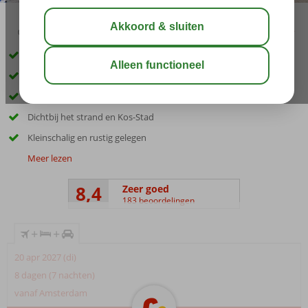
03:45
00:30
aug 32°
C
delen
bewaar
Inclusief huurauto
Gerund door vriendelijke familie
Ideale prijs-kwaliteitverhouding
Dichtbij het strand en Kos-Stad
Kleinschalig en rustig gelegen
Meer lezen
8,4
Zeer goed
183 beoordelingen
+
+
20 apr 2027 (di)
8 dagen (7 nachten)
vanaf Amsterdam