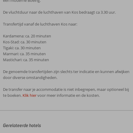
een moderne Boeing.
De vluchtduur naar de luchthaven van Kos bedraagt ca 3.30 uur.
Transfertijd vanaf de luchthaven Kos naar:
Kardamena: ca. 20 minuten
Kos-Stad: ca. 30 minuten
Tigaki: ca. 30 minuten
Marmari: ca. 35 minuten
Mastichari: ca. 35 minuten
De genoemde transfertijden zijn slechts ter indicatie en kunnen afwijken
door diverse omstandigheden.
De transfer naar je accommodatie is niet inbegrepen, maar optioneel bij
te boeken.
Klik hier
voor meer informatie en de kosten.
De
beoordelingen
zijn
door
Gerelateerde hotels
onze