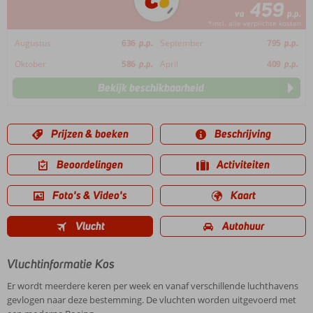
459
va
p.p.
*incl. alle verplichte kosten
Augustus
636
p.p.
September
795
p.p.
Oktober
586
p.p.
April
409
p.p.
Bekijk beschikbaarheid
Prijzen & boeken
Beschrijving
Beoordelingen
Activiteiten
Foto's & Video's
Kaart
Vlucht
Autohuur
Vluchtinformatie Kos
Er wordt meerdere keren per week en vanaf verschillende luchthavens
gevlogen naar deze bestemming. De vluchten worden uitgevoerd met