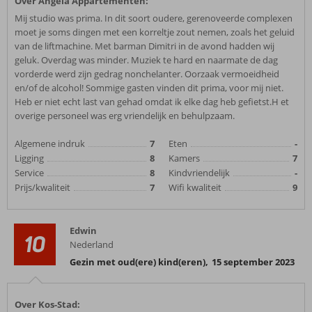
Over Angela Appartementen:
Mij studio was prima. In dit soort oudere, gerenoveerde complexen
moet je soms dingen met een korreltje zout nemen, zoals het geluid
van de liftmachine. Met barman Dimitri in de avond hadden wij
geluk. Overdag was minder. Muziek te hard en naarmate de dag
vorderde werd zijn gedrag nonchelanter. Oorzaak vermoeidheid
en/of de alcohol! Sommige gasten vinden dit prima, voor mij niet.
Heb er niet echt last van gehad omdat ik elke dag heb gefietst.H et
overige personeel was erg vriendelijk en behulpzaam.
Algemene indruk
7
Eten
-
Ligging
8
Kamers
7
Service
8
Kindvriendelijk
-
Prijs/kwaliteit
7
Wifi kwaliteit
9
Edwin
10
Nederland
Gezin met oud(ere) kind(eren)
,
15 september 2023
Over Kos-Stad: