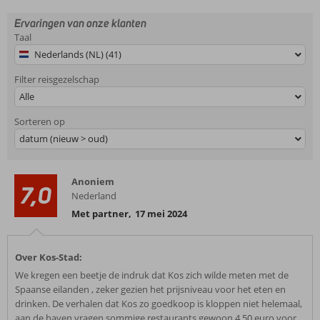
Ervaringen van onze klanten
Taal
Nederlands (NL) (41)
Filter reisgezelschap
Alle
Sorteren op
datum (nieuw > oud)
Anoniem
7,0
Nederland
Met partner
,
17 mei 2024
Over Kos-Stad:
We kregen een beetje de indruk dat Kos zich wilde meten met de
Spaanse eilanden , zeker gezien het prijsniveau voor het eten en
drinken. De verhalen dat Kos zo goedkoop is kloppen niet helemaal,
aan de haven vragen sommige restaurants gewoon 4,50 euro voor