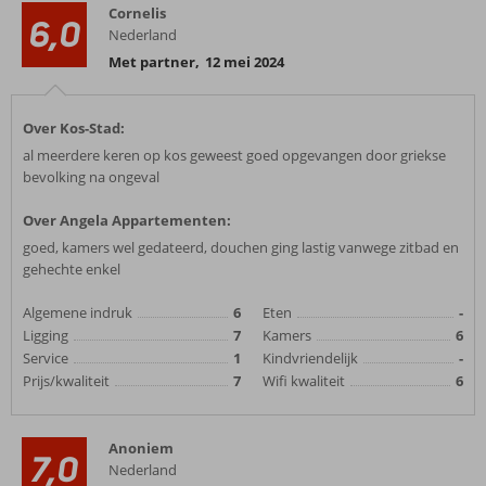
Cornelis
6,0
Nederland
Met partner
,
12 mei 2024
Over Kos-Stad:
al meerdere keren op kos geweest goed opgevangen door griekse
bevolking na ongeval
Over Angela Appartementen:
goed, kamers wel gedateerd, douchen ging lastig vanwege zitbad en
gehechte enkel
Algemene indruk
6
Eten
-
Ligging
7
Kamers
6
Service
1
Kindvriendelijk
-
Prijs/kwaliteit
7
Wifi kwaliteit
6
Anoniem
7,0
Nederland