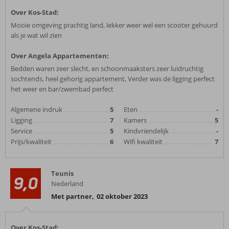
Over Kos-Stad:
Mooie omgeving prachtig land, lekker weer wel een scooter gehuurd
als je wat wil zien
Over Angela Appartementen:
Bedden waren zeer slecht, en schoonmaaksters zeer luidruchtig
sochtends, heel gehorig appartement, Verder was de ligging perfect
het weer en bar/zwembad perfect
Algemene indruk
5
Eten
-
Ligging
7
Kamers
5
Service
5
Kindvriendelijk
-
Prijs/kwaliteit
6
Wifi kwaliteit
7
Teunis
9,0
Nederland
Met partner
,
02 oktober 2023
Over Kos-Stad: