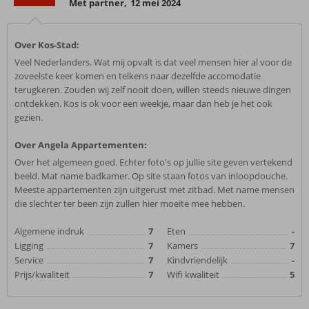
Met partner
,
12 mei 2024
Over Kos-Stad:
Veel Nederlanders. Wat mij opvalt is dat veel mensen hier al voor de
zoveelste keer komen en telkens naar dezelfde accomodatie
terugkeren. Zouden wij zelf nooit doen, willen steeds nieuwe dingen
ontdekken. Kos is ok voor een weekje, maar dan heb je het ook
gezien.
Over Angela Appartementen:
Over het algemeen goed. Echter foto's op jullie site geven vertekend
beeld. Mat name badkamer. Op site staan fotos van inloopdouche.
Meeste appartementen zijn uitgerust met zitbad. Met name mensen
die slechter ter been zijn zullen hier moeite mee hebben.
Algemene indruk
7
Eten
-
Ligging
7
Kamers
7
Service
7
Kindvriendelijk
-
Prijs/kwaliteit
7
Wifi kwaliteit
5