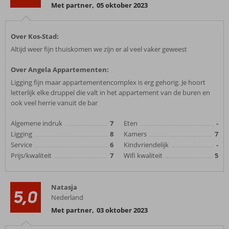
Met partner
,
05 oktober 2023
Over Kos-Stad:
Altijd weer fijn thuiskomen we zijn er al veel vaker geweest
Over Angela Appartementen:
Ligging fijn maar appartementencomplex is erg gehorig. Je hoort
letterlijk elke druppel die valt in het appartement van de buren en
ook veel herrie vanuit de bar
Algemene indruk
7
Eten
-
Ligging
8
Kamers
7
Service
6
Kindvriendelijk
-
Prijs/kwaliteit
7
Wifi kwaliteit
5
Natasja
5,0
Nederland
Met partner
,
03 oktober 2023