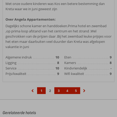
Met onze oudere kinderen was Kos een betere bestemming dan
Kreta waar we in juni geweest zijn
Over Angela Appartementen:
Dagelijks schone kamer en handdoeken.Prima hotel en zwembad
,op prima loop afstand van het centrum en het strand .Wel
geschrokken van de prijzen daar .Bij het zwembad leuke prijsjes voor
het eten maar daarbuiten veel duurder dan Kreta was afgelopen
vakantie in juni
Algemene indruk
10
Eten
9
Ligging
8
Kamers
8
Service
10
Kindvriendelijk
-
Prijs/kwaliteit
9
Wifi kwaliteit
9
1
2
3
4
5
‹
›
Gerelateerde hotels