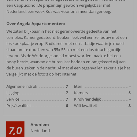
een Cappuccino. De prijzen zijn gewoon vergelijkbaar met
Nederland, een week Kos was voor ons meer dan genoeg.
Over Angela Appartementen:
We zaten blijkbaar in het niet gerenoveerde gedeelte van het
complex. Kamer gedateerd, keuken leek wel een zelfbouw met een
los kookplaatje erop. Badkamer met een zitbadje waarin je moest
staan om te douchen van 55x 55 cm met een los douchegordijn
ervoor. Als de Wc doorgespoeld moest worden maakte het een
hoop herrie, waarvan de buren last hadden en omgekeerd wij van
de buren ,zeker in de nacht. Al met al een tegenvaller ,zeker als je het
vergelijkt met de foto's op het internet.
Algemene indruk
7
Eten
-
Ligging
7
Kamers
5
Service
7
Kindvriendelijk
-
Prijs/kwaliteit
6
Wifi kwaliteit
8
Anoniem
7,0
Nederland