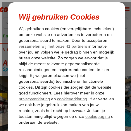
Pakketgarantie
Griekenland
Home
Kos
Kos-Stad
Angela Appartementen
Angela Appartementen
Special category
Logies
-
Appartement