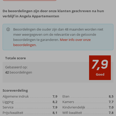
De beoordelingen zijn door onze klanten geschreven na hun
verblijf in Angela Appartementen
Beoordelingen die ouder zijn dan 48 maanden worden niet
meer weergegeven om de relevantie van de getoonde
beoordelingen te garanderen.
Meer info over onze
beoordelingen.
Totale score
7,9
Gebaseerd op:
42
beoordelingen
Goed
Scoreverdeling
Algemene indruk
7,9
Eten
8,5
Ligging
8,2
Kamers
7,7
Service
7,9
Kindvriendelijk
7,0
Prijs/kwaliteit
8,1
Wifi kwaliteit
7,8