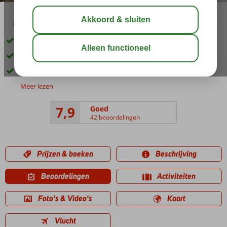
03:45
00:30
aug 32°
C
delen
bewaar
Op loopafstand van Kos-Stad
Kleinschalig appartementencomplex
Een heerlijk zwembad
Meer lezen
7,9
Goed
42 beoordelingen
Prijzen & boeken
Beschrijving
Beoordelingen
Activiteiten
Foto's & Video's
Kaart
Vlucht