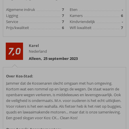
Algemene indruk
7
Eten
-
Ligging
7
Kamers
6
Service
7
Kindvriendelijk
-
Prijs/kwaliteit
6
Wifi kwaliteit
7
Karel
7,0
Nederland
Alleen
,
25 september 2023
Over Kos-Stad:
Jammer dat de Kossenaren slecht omgaan met hun omgeving.
Kortom wat een rommel op en langs de wegen. De staat waarin de
openbare wegen verkeren, is middeleeuws en levensgevaarlijk. Ook
de veiligheid is ondermaats. M.n. voor ouderen is het echt uitkijken.
Voor rokers is het een wahalla. Als fietser heb ik het niet op buggies,
quads en lawaaimakende motoren... maar dat is onze samenleving.
Een goed slogan voor Kos: CK... Clean Kos!