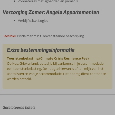
Zonneterras met ligbedden en parasols
Verzorging Zomer: Angela Appartementen
Verblijf o.b.v. Logies
Lees hier
Disclaimer m.b.t. bovenstaande beschrijving.
Extra bestemmingsinformatie
Toeristenbelasting (Climate Crisis Resilience Fee)
Op Kos, Griekenland, betaal je bij aankomst in je accommodatie
een toeristenbelasting. De hoogte hiervan is afhankelijk van het
aantal sterren van je accommodatie. Het bedrag dient contant te
worden betaald.
De
beoordelingen
zijn
door
Gerelateerde hotels
onze