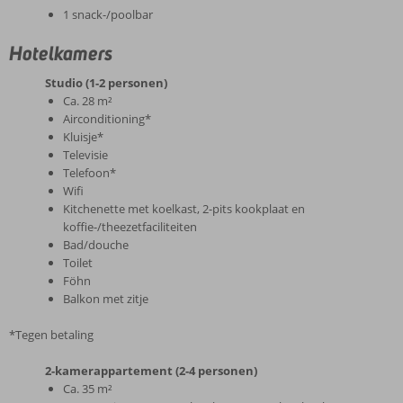
1 snack-/poolbar
Hotelkamers
Studio (1-2 personen)
Ca. 28 m²
Airconditioning*
Kluisje*
Televisie
Telefoon*
Wifi
Kitchenette met koelkast, 2-pits kookplaat en
koffie-/theezetfaciliteiten
Bad/douche
Toilet
Föhn
Balkon met zitje
*Tegen betaling
2-kamerappartement (2-4 personen)
Ca. 35 m²