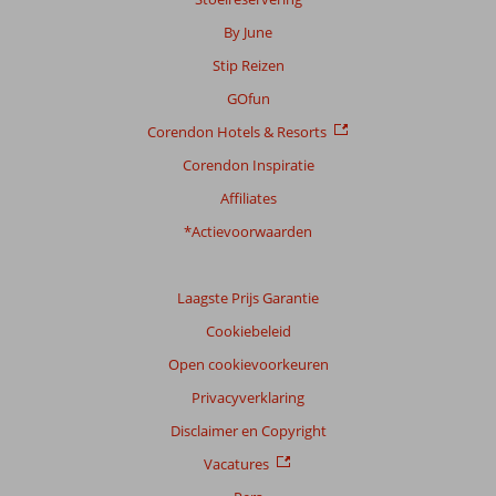
Scoreverdeling
By June
Algemene indruk
7,9
Eten
8,5
Stip Reizen
Ligging
8,2
Kamers
7,7
Service
7,9
Kindvriendelijk
7,0
GOfun
Prijs/kwaliteit
8,1
Wifi kwaliteit
7,8
Corendon Hotels & Resorts
Corendon Inspiratie
Ervaringen
van
Affiliates
onze
klanten
*Actievoorwaarden
Taal
Nederlands (NL) (41)
Laagste Prijs Garantie
Filter
Cookiebeleid
reisgezelschap
Open cookievoorkeuren
Alle
Privacyverklaring
Sorteren
op
Disclaimer en Copyright
datum (nieuw > oud)
Vacatures