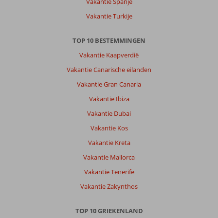
Vakantie Spanje
gratis
er
Vakantie Turkije
werd
wel
TOP 10 BESTEMMINGEN
verwacht
dat
Vakantie Kaapverdië
je
Vakantie Canarische eilanden
drankje
bestelde
Vakantie Gran Canaria
Vakantie Ibiza
Over
Angela
Vakantie Dubai
Appartementen:
Vakantie Kos
Was
prima,
Vakantie Kreta
problemen
Vakantie Mallorca
werden
direct
Vakantie Tenerife
opgelost.
Vakantie Zakynthos
Strand
en
centrum
TOP 10 GRIEKENLAND