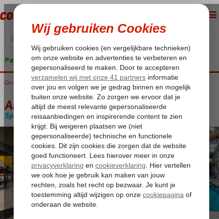
Pakketgarantie
Griekenland
Home
Kos
Kos-Stad
Angela Appartementen
Angela Appartementen
Special category
Logies
-
Appartement