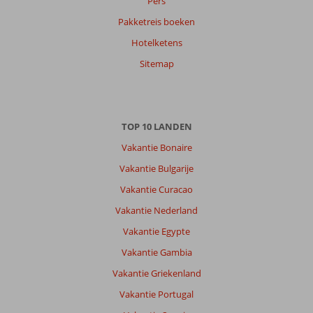
Pers
Harmen
9,0
Pakketreis boeken
Nederland
Hotelketens
Met partner
,
13 oktober 2024
Sitemap
Over
Kos-
TOP 10 LANDEN
Stad:
Vakantie Bonaire
Kos
stad
Vakantie Bulgarije
was
Vakantie Curacao
gezellig
en
Vakantie Nederland
het
Vakantie Egypte
strand
was
Vakantie Gambia
prima,
Vakantie Griekenland
de
zonnebedjes
Vakantie Portugal
waren