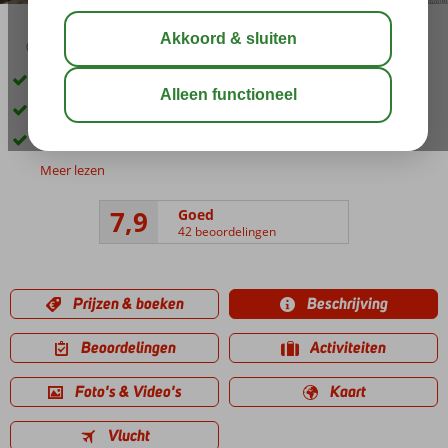
03:45
00:30
aug 32°
C
delen
bewaar
Op loopafstand van Kos-Stad
Kleinschalig appartementencomplex
Een heerlijk zwembad
Meer lezen
7,9
Goed
42 beoordelingen
Prijzen & boeken
Beschrijving
Beoordelingen
Activiteiten
Foto's & Video's
Kaart
Vlucht