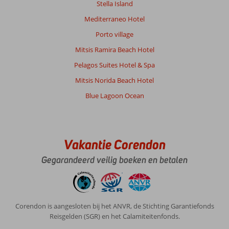
Stella Island
Service
10
Kindvriendelijk
-
Prijs/kwaliteit
9
Wifi kwaliteit
Mediterraneo Hotel
7
Porto village
Mitsis Ramira Beach Hotel
Hendrikus
8,0
Nederland
Pelagos Suites Hotel & Spa
Met partner
,
Mitsis Norida Beach Hotel
03 oktober 2024
Blue Lagoon Ocean
Over
Kos-
Stad:
Vakantie Corendon
Kos
stad
Gegarandeerd veilig boeken en betalen
heeft
een
mooie
haven
Corendon is aangesloten bij het ANVR, de Stichting Garantiefonds
.
Reisgelden (SGR) en het Calamiteitenfonds.
Mooie