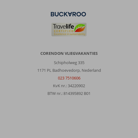
oude
bezienswaardigheden.
Alles
goed
in
de
omgeving
en
gied
CORENDON VLIEGVAKANTIES
bereikbaar
Schipholweg 335
Over
1171 PL Badhoevedorp, Nederland
Angela
023 7510606
Appartementen:
KvK nr.: 34220902
Angela
BTW nr.: 814395892 B01
appartement
was
een
ruim
appartement
wat
op.loopaftand
ligt