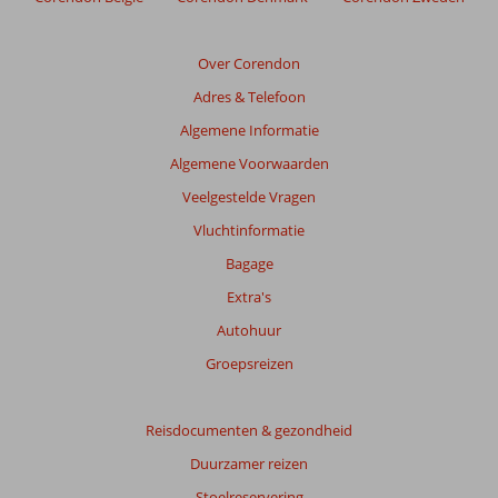
relevantie
van
de
Over Corendon
getoonde
Adres & Telefoon
beoordelingen
te
Algemene Informatie
garanderen.
Algemene Voorwaarden
Meer
info
Veelgestelde Vragen
over
Vluchtinformatie
onze
beoordelingen.
Bagage
Extra's
Totale
Autohuur
score
Groepsreizen
Gebaseerd
op:
42
Reisdocumenten & gezondheid
beoordelingen
Duurzamer reizen
Stoelreservering