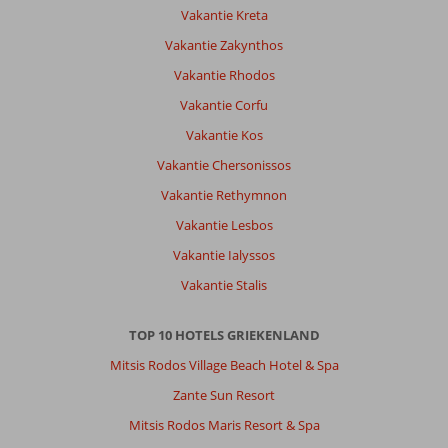
kos
Vakantie Kreta
stad
was
Vakantie Zakynthos
op
Vakantie Rhodos
loopafstand
Elke
Vakantie Corfu
dag
Vakantie Kos
werd
de
Vakantie Chersonissos
kamer
Vakantie Rethymnon
schoon
gemaakt
Vakantie Lesbos
en
Vakantie Ialyssos
om
de
Vakantie Stalis
dag
schone
TOP 10 HOTELS GRIEKENLAND
handdoeken
en
Mitsis Rodos Village Beach Hotel & Spa
beddegoed
Zante Sun Resort
Algemene indruk
9
Eten
-
Mitsis Rodos Maris Resort & Spa
Ligging
7
Kamers
9