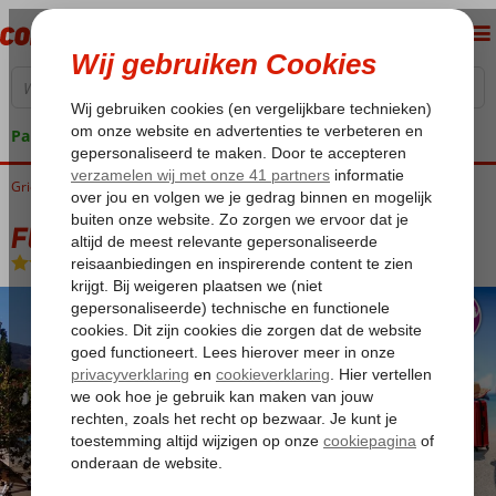
Pakketgarantie
Griekenland
Home
Kos
Kos-Stad Psalidi
Fly & Go Theodorou Beach Hotel
Fly & Go Theodorou Beach Hotel
Logies
-
Aparthotel