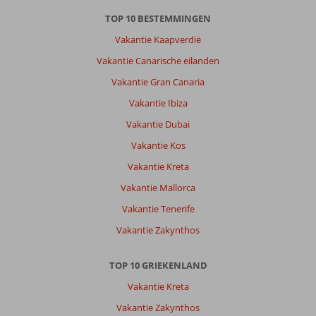
vakantie.
TOP 10 BESTEMMINGEN
De
stad
Vakantie Kaapverdië
Kos
Vakantie Canarische eilanden
is
erg
Vakantie Gran Canaria
gezellig
Vakantie Ibiza
en
het
Vakantie Dubai
stadje
Vakantie Kos
Zia
in
Vakantie Kreta
de
Vakantie Mallorca
bergen
de
Vakantie Tenerife
moeite
Vakantie Zakynthos
waard.
Over
TOP 10 GRIEKENLAND
Fly
Vakantie Kreta
&
Go
Vakantie Zakynthos