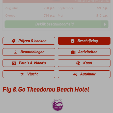
*incl. alle verplichte kosten
Augustus
708
p.p.
September
721
p.p.
Oktober
714
p.p.
Mei
510
p.p.
Bekijk beschikbaarheid
Prijzen & boeken
Beschrijving
Beoordelingen
Activiteiten
Foto's & Video's
Kaart
Vlucht
Autohuur
Fly & Go Theodorou Beach Hotel