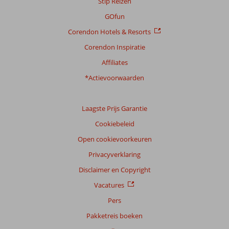
Stip Reizen
GOfun
Scoreverdeling
Corendon Hotels & Resorts
Algemene indruk
8,1
Eten
9,3
Ligging
9,2
Kamers
7,3
Corendon Inspiratie
Service
7,9
Kindvriendelijk
6,3
Affiliates
Prijs/kwaliteit
8,0
Wifi kwaliteit
6,1
*Actievoorwaarden
Ervaringen
van
onze
Laagste Prijs Garantie
klanten
Cookiebeleid
Taal
Open cookievoorkeuren
Nederlands (NL) (53)
Privacyverklaring
Filter
reisgezelschap
Disclaimer en Copyright
Alle
Vacatures
Sorteren
Pers
op
Pakketreis boeken
datum (nieuw > oud)