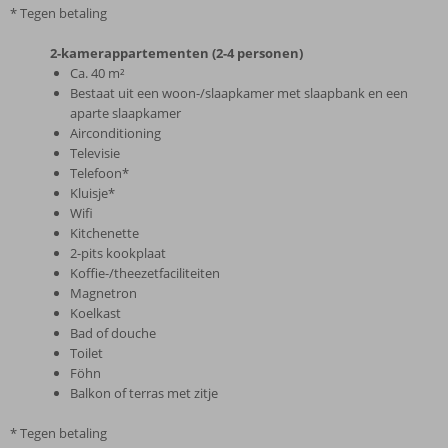
* Tegen betaling
2-kamerappartementen (2-4 personen)
Ca. 40 m²
Bestaat uit een woon-/slaapkamer met slaapbank en een
aparte slaapkamer
Airconditioning
Televisie
Telefoon*
Kluisje*
Wifi
Kitchenette
2-pits kookplaat
Koffie-/theezetfaciliteiten
Magnetron
Koelkast
Bad of douche
Toilet
Föhn
Balkon of terras met zitje
* Tegen betaling