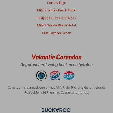
Prijs/kwaliteit
8
Wifi kwaliteit
7
Porto village
Mitsis Ramira Beach Hotel
Linda
8,0
Pelagos Suites Hotel & Spa
Nederland
Mitsis Norida Beach Hotel
Met partner
,
23 september 2025
Blue Lagoon Ocean
Over
Kos-
Vakantie Corendon
Stad
Psalidi:
Gegarandeerd veilig boeken en betalen
Zeer
fijne
locatie
en
Corendon is aangesloten bij het ANVR, de Stichting Garantiefonds
alles
Reisgelden (SGR) en het Calamiteitenfonds.
per
fiets
te
bereiken.