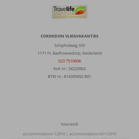
Over
Fly
&
Go
Theodorou
CORENDON VLIEGVAKANTIES
Beach
Hotel:
Schipholweg 335
In
1171 PL Badhoevedorp, Nederland
eerste
023 7510606
instantie
KvK nr.: 34220902
was
BTW nr.: 814395892 B01
de
geboekte
kamer
overboekt,
netjes
opgelost
door
de
TourWeb
gastvrij
©
Receptie,
accommodation-12010
| accommodationId=12010
NetMatch