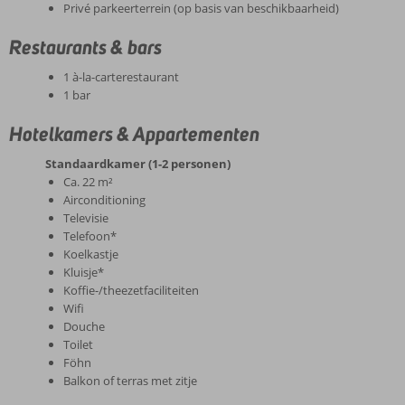
Privé parkeerterrein (op basis van beschikbaarheid)
Restaurants & bars
1 à-la-carterestaurant
1 bar
Hotelkamers & Appartementen
Standaardkamer (1-2 personen)
Ca. 22 m²
Airconditioning
Televisie
Telefoon*
Koelkastje
Kluisje*
Koffie-/theezetfaciliteiten
Wifi
Douche
Toilet
Föhn
Balkon of terras met zitje