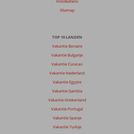
Hotelketens
Sitemap
Anna
7,0
Nederland
Met partner
,
TOP 10 LANDEN
24 mei 2026
Vakantie Bonaire
Vakantie Bulgarije
Over
Kos-
Vakantie Curacao
Stad
Vakantie Nederland
Psalidi:
Vakantie Egypte
Kos
is
Vakantie Gambia
een
Vakantie Griekenland
leuke
bestemming
Vakantie Portugal
voor
Vakantie Spanje
een
14
Vakantie Turkije
daagse