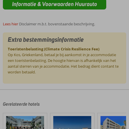
Informatie & Voorwaarden Huurauto
Lees hier
Disclaimer m.b.t. bovenstaande beschrijving.
Extra bestemmingsinformatie
Toeristenbelasting (Climate Crisis Resilience Fee)
Op Kos, Griekenland, betaal je bij aankomst in je accommodatie
een toeristenbelasting. De hoogte hiervan is afhankelijk van het
aantal sterren van je accommodatie. Het bedrag dient contant te
worden betaald.
De
beoordelingen
zijn
door
Gerelateerde hotels
onze
klanten
geschreven
na