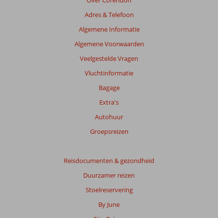
Over Corendon
de
Adres & Telefoon
relevantie
van
Algemene Informatie
de
Algemene Voorwaarden
getoonde
beoordelingen
Veelgestelde Vragen
te
Vluchtinformatie
garanderen.
Meer
Bagage
info
Extra's
over
onze
Autohuur
beoordelingen.
Groepsreizen
Totale
score
Reisdocumenten & gezondheid
Duurzamer reizen
Gebaseerd
op:
Stoelreservering
57
By June
beoordelingen