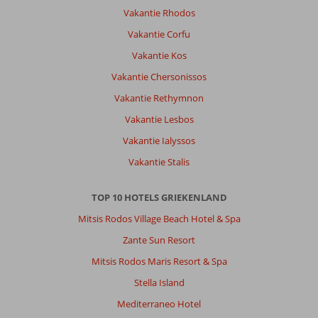
Theodorou
Vakantie Rhodos
Beach
Hotel:
Vakantie Corfu
Het
Vakantie Kos
hotel
is
Vakantie Chersonissos
enigszins
Vakantie Rethymnon
gedateerd
maar
Vakantie Lesbos
voorziet
Vakantie Ialyssos
in
alle
Vakantie Stalis
behoeften.
Super
TOP 10 HOTELS GRIEKENLAND
schoon
en
Mitsis Rodos Village Beach Hotel & Spa
aardige
Zante Sun Resort
mensen.
Mitsis Rodos Maris Resort & Spa
Algemene indruk
7
Eten
-
Stella Island
Ligging
8
Kamers
7
Service
7
Kindvriendelijk
-
Mediterraneo Hotel