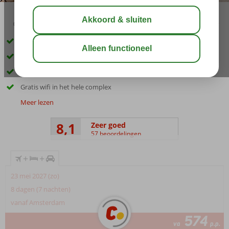
03:45
01:30
aug 32°
C
delen
bewaar
Inclusief huurauto
Strand op ca. 50 meter
Hotelkamers & 2-kamerappartementen
Gratis wifi in het hele complex
Meer lezen
8,1
Zeer goed
57 beoordelingen
+
+
23 mei 2027 (zo)
8 dagen (7 nachten)
vanaf Amsterdam
574
va
p.p.