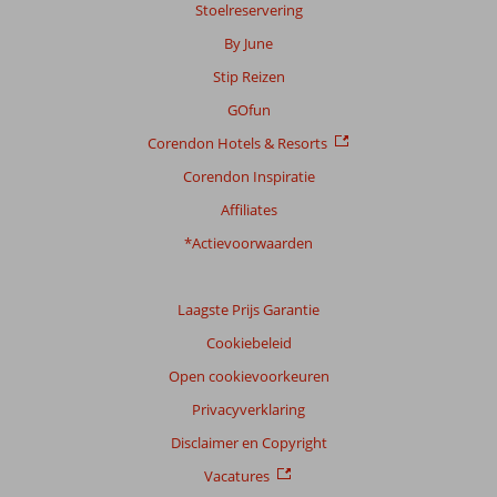
Stoelreservering
By June
Scoreverdeling
Stip Reizen
Algemene indruk
7,9
Eten
7,6
Ligging
7,9
Kamers
7,2
GOfun
Service
8,2
Kindvriendelijk
7,3
Corendon Hotels & Resorts
Prijs/kwaliteit
7,7
Wifi kwaliteit
7,8
Corendon Inspiratie
Ervaringen
Affiliates
van
onze
*Actievoorwaarden
klanten
Taal
Laagste Prijs Garantie
Nederlands (NL) (31)
Cookiebeleid
Filter
reisgezelschap
Open cookievoorkeuren
Alle
Privacyverklaring
Sorteren
Disclaimer en Copyright
op
Vacatures
datum (nieuw > oud)