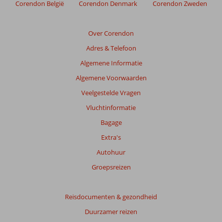
om
Corendon België
Corendon Denmark
Corendon Zweden
de
relevantie
van
Over Corendon
de
Adres & Telefoon
getoonde
beoordelingen
Algemene Informatie
te
Algemene Voorwaarden
garanderen.
Meer
Veelgestelde Vragen
info
Vluchtinformatie
over
onze
Bagage
beoordelingen.
Extra's
Autohuur
Totale
score
Groepsreizen
Gebaseerd
op:
Reisdocumenten & gezondheid
59
Duurzamer reizen
beoordelingen