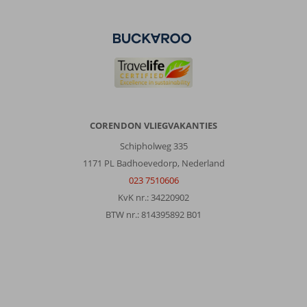
makkelijk
een
auto
huren
en
naar
andere
stranden
rijden.
CORENDON VLIEGVAKANTIES
Over
Schipholweg 335
Kipriotis
1171 PL Badhoevedorp, Nederland
Maris
023 7510606
Suites:
KvK nr.: 34220902
Accomodatie
BTW nr.: 814395892 B01
is
helemaal
prima
hartstikke
mooi.
Eten
is