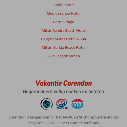
Gezin met jong(e) kind(eren)
Stella Island
,
19 mei 2026
Mediterraneo Hotel
Porto village
Over
Mitsis Ramira Beach Hotel
Kos-
Stad
Pelagos Suites Hotel & Spa
Psalidi:
Mitsis Norida Beach Hotel
De
Blue Lagoon Ocean
bestemming
is
prima.
Leuke
mooie
Vakantie Corendon
omgeving.
Strand
Gegarandeerd veilig boeken en betalen
helaas
een
kiezelstrand
maar
Corendon is aangesloten bij het ANVR, de Stichting Garantiefonds
je
Reisgelden (SGR) en het Calamiteitenfonds.
kan