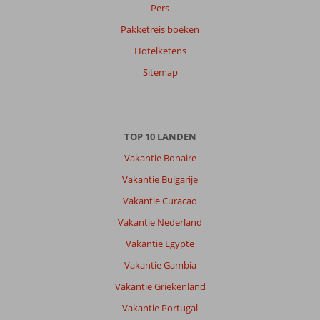
Pers
Pakketreis boeken
Anoniem
9,0
Hotelketens
Nederland
Met partner
Sitemap
,
30 juni 2026
TOP 10 LANDEN
Over
Kos-
Vakantie Bonaire
Stad
Vakantie Bulgarije
Psalidi:
Vakantie Curacao
Het
hotel
Vakantie Nederland
was
Vakantie Egypte
super.
De
Vakantie Gambia
kamers
Vakantie Griekenland
grandioos.
Het
Vakantie Portugal
eten