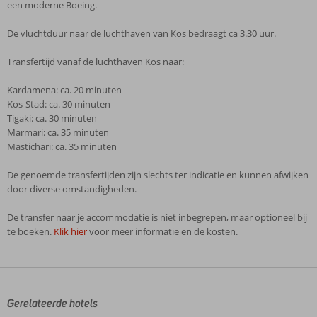
een moderne Boeing.
De vluchtduur naar de luchthaven van Kos bedraagt ca 3.30 uur.
Transfertijd vanaf de luchthaven Kos naar:
Kardamena: ca. 20 minuten
Kos-Stad: ca. 30 minuten
Tigaki: ca. 30 minuten
Marmari: ca. 35 minuten
Mastichari: ca. 35 minuten
De genoemde transfertijden zijn slechts ter indicatie en kunnen afwijken
door diverse omstandigheden.
De transfer naar je accommodatie is niet inbegrepen, maar optioneel bij
te boeken.
Klik hier
voor meer informatie en de kosten.
De
beoordelingen
zijn
door
Gerelateerde hotels
onze