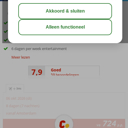
03:45
01:30
aug 32°
C
delen
bewaar
Luxe 5* hotelcomplex
Nagenoeg aan het strand
Ruime kamers en suites
6 dagen per week entertainment
Meer lezen
7,9
Goed
59 beoordelingen
+
06 okt 2026 (di)
8 dagen (7 nachten)
vanaf Amsterdam
724
va
p.p.