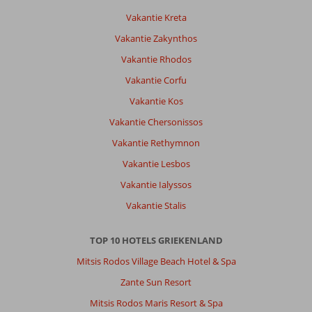
anders
Vakantie Kreta
zeggen
dan
Vakantie Zakynthos
dat
Vakantie Rhodos
het
een
Vakantie Corfu
heerlijke
Vakantie Kos
accommodatie
en
Vakantie Chersonissos
een
Vakantie Rethymnon
fantastische
vakantie
Vakantie Lesbos
was.
Vakantie Ialyssos
Algemene indruk
9
Eten
9
Vakantie Stalis
Ligging
9
Kamers
9
Service
9
Kindvriendelijk
-
TOP 10 HOTELS GRIEKENLAND
Prijs/kwaliteit
9
Wifi kwaliteit
9
Mitsis Rodos Village Beach Hotel & Spa
Zante Sun Resort
Mavis
10
Mitsis Rodos Maris Resort & Spa
Nederland