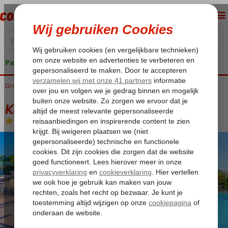
Pakketgarantie
Griekenland
Home
Kos
Kos-Stad Psalidi
Kipriotis Maris Suites
Kipriotis Maris Suites
All Inclusive
-
Hotel