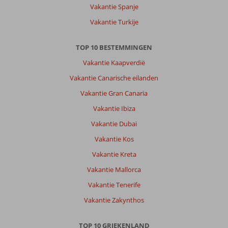
Vakantie Spanje
heerlijk
En
Vakantie Turkije
Anna
de
TOP 10 BESTEMMINGEN
manager
zo
Vakantie Kaapverdië
behulpzaam.
Vakantie Canarische eilanden
Dank
je
Vakantie Gran Canaria
Anna
Vakantie Ibiza
Over
Vakantie Dubai
Kipriotis
Vakantie Kos
Maris
Suites:
Vakantie Kreta
Alles
Vakantie Mallorca
ging
naar
Vakantie Tenerife
wens.
Vakantie Zakynthos
Ik
kan
niet
TOP 10 GRIEKENLAND