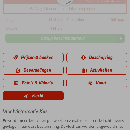
*incl. alle verplichte kosten
Nog 1 kamer(s) beschikbaar op deze site
Augustus
1142
p.p.
September
1003
p.p.
Oktober
724
p.p.
Bekijk beschikbaarheid
Prijzen & boeken
Beschrijving
Beoordelingen
Activiteiten
Foto's & Video's
Kaart
Vlucht
Vluchtinformatie Kos
Er wordt meerdere keren per week en vanaf verschillende luchthavens
gevlogen naar deze bestemming. De vluchten worden uitgevoerd met