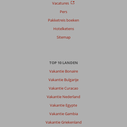
Alle
Vacatures
Sorteren
Pers
op
Pakketreis boeken
datum (nieuw > oud)
Hotelketens
Sitemap
Henk
10
Nederland
Gezin met jong(e) kind(eren)
,
26 juli 2026
TOP 10 LANDEN
Vakantie Bonaire
Over
Vakantie Bulgarije
Kos-
Stad
Vakantie Curacao
Psalidi:
Vakantie Nederland
Kos
Vakantie Egypte
is
geweldig!
Vakantie Gambia
Je
Vakantie Griekenland
kan