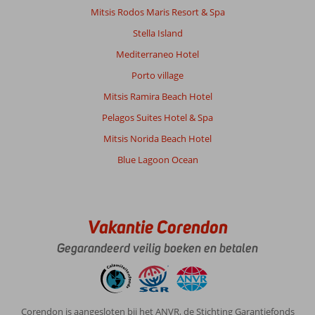
dicht
Mitsis Rodos Maris Resort & Spa
als
Stella Island
je
slaapt.
Mediterraneo Hotel
Alles
Porto village
is
er
Mitsis Ramira Beach Hotel
aanwezig,
Pelagos Suites Hotel & Spa
dus
prima
Mitsis Norida Beach Hotel
functioneel.
Blue Lagoon Ocean
Algemene indruk
10
Eten
10
Ligging
10
Kamers
10
Service
10
Kindvriendelijk
10
Vakantie Corendon
Prijs/kwaliteit
10
Wifi kwaliteit
10
Gegarandeerd veilig boeken en betalen
Anoniem
9,0
Nederland
Gezin met oud(ere) kind(eren)
Corendon is aangesloten bij het ANVR, de Stichting Garantiefonds
,
13 juli 2026