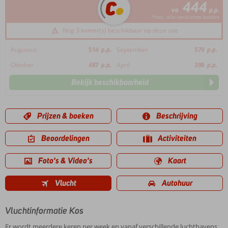
444
va
p.p.
*incl. alle verplichte kosten
Nog 3 kamer(s) beschikbaar op deze site
Augustus
514
p.p.
September
570
p.p.
Oktober
487
p.p.
April
398
p.p.
Bekijk beschikbaarheid
Prijzen & boeken
Beschrijving
Beoordelingen
Activiteiten
Foto's & Video's
Kaart
Vlucht
Autohuur
Vluchtinformatie Kos
Er wordt meerdere keren per week en vanaf verschillende luchthavens