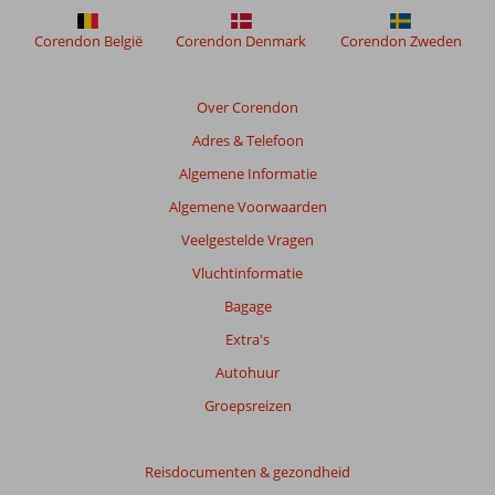
worden
niet
Corendon België
Corendon Denmark
Corendon Zweden
meer
weergegeven
om
Over Corendon
de
Adres & Telefoon
relevantie
van
Algemene Informatie
de
Algemene Voorwaarden
getoonde
beoordelingen
Veelgestelde Vragen
te
Vluchtinformatie
garanderen.
Meer
Bagage
info
Extra's
over
onze
Autohuur
beoordelingen.
Groepsreizen
Totale
score
Reisdocumenten & gezondheid