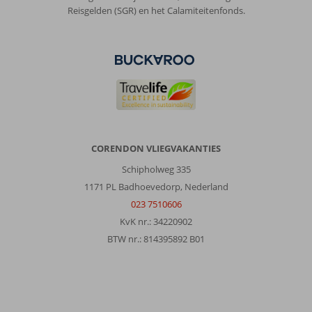
Reisgelden (SGR) en het Calamiteitenfonds.
Over
Kos-
Stad
Psalidi:
Kos
is
een
mooi
CORENDON VLIEGVAKANTIES
eiland
met
Schipholweg 335
verschillende
1171 PL Badhoevedorp, Nederland
standen
023 7510606
en
KvK nr.: 34220902
leeke
gezellige
BTW nr.: 814395892 B01
bars.
Veel
bars
rond
Kossstad