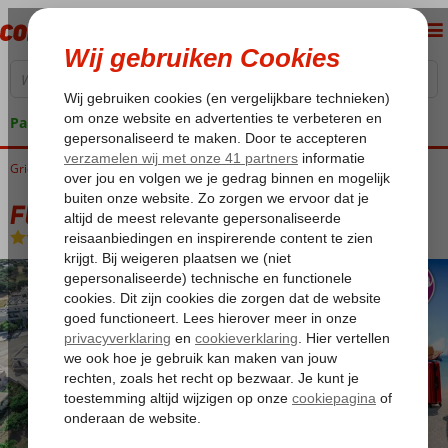
Pakketgarantie
Griekenland
Home
Kos
Kos-Stad Psalidi
Fly & Go Alex 2 Appartementen
Fly & Go Alex 2 Appartementen
Logies
-
Appartement