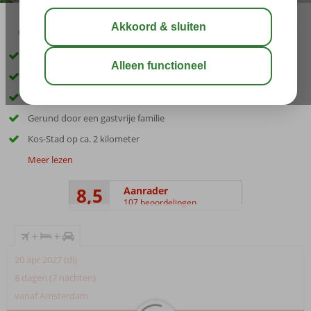
03:45
01:30
aug 32°
C
delen
bewaar
Inclusief huurauto
Kleinschalig appartementencomplex
Op loopafstand van het strand
Gerund door een gastvrije familie
Kos-Stad op ca. 2 kilometer
Meer lezen
8,5
Aanrader
107 beoordelingen
+
+
20 apr 2027 (di)
8 dagen (7 nachten)
vanaf Amsterdam