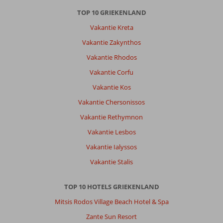
prima
appartementen,
TOP 10 GRIEKENLAND
schoon
Vakantie Kreta
en
netjes.
Vakantie Zakynthos
Misschien
Vakantie Rhodos
iets
gedateerd
Vakantie Corfu
voor
Vakantie Kos
een
deel,
Vakantie Chersonissos
maar
Vakantie Rethymnon
dat
maakt
Vakantie Lesbos
niks
Vakantie Ialyssos
uit,
je
Vakantie Stalis
hebt
er
TOP 10 HOTELS GRIEKENLAND
toch
meestal
Mitsis Rodos Village Beach Hotel & Spa
je
Zante Sun Resort
ogen