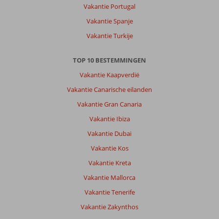
veel
Vakantie Portugal
op
Vakantie Spanje
de
fiets
Vakantie Turkije
doen.
Het
TOP 10 BESTEMMINGEN
is
veilig,
Vakantie Kaapverdië
dus
Vakantie Canarische eilanden
echt
top
Vakantie Gran Canaria
Vakantie Ibiza
Over
Fly
Vakantie Dubai
&
Vakantie Kos
Go
Alex
Vakantie Kreta
2
Vakantie Mallorca
Appartementen:
Alex
Vakantie Tenerife
2
Vakantie Zakynthos
heeft