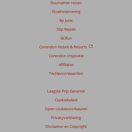
Duurzamer reizen
Gebaseerd
op:
Stoelreservering
107
By June
beoordelingen
Stip Reizen
GOfun
Scoreverdeling
Corendon Hotels & Resorts
Algemene indruk
8,5
Eten
9,1
Ligging
8,3
Kamers
7,7
Corendon Inspiratie
Service
9,1
Kindvriendelijk
8,5
Affiliates
Prijs/kwaliteit
8,5
Wifi kwaliteit
7,6
*Actievoorwaarden
Ervaringen
van
onze
Laagste Prijs Garantie
klanten
Cookiebeleid
Taal
Open cookievoorkeuren
Nederlands (NL) (101)
Privacyverklaring
Filter
reisgezelschap
Disclaimer en Copyright