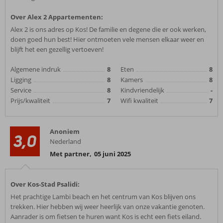
Over Alex 2 Appartementen:
Alex 2 is ons adres op Kos! De familie en degene die er ook werken,
doen goed hun best! Hier ontmoeten vele mensen elkaar weer en
blijft het een gezellig vertoeven!
Algemene indruk
8
Eten
8
Ligging
8
Kamers
8
Service
8
Kindvriendelijk
-
Prijs/kwaliteit
7
Wifi kwaliteit
7
Anoniem
3,0
Nederland
Met partner
,
05 juni 2025
Over Kos-Stad Psalidi:
Het prachtige Lambi beach en het centrum van Kos blijven ons
trekken. Hier hebben wij weer heerlijk van onze vakantie genoten.
Aanrader is om fietsen te huren want Kos is echt een fiets eiland.