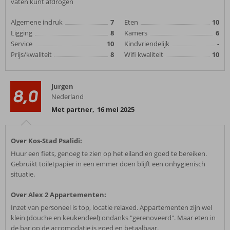
vaten kunt afdrogen
Algemene indruk
7
Eten
10
Ligging
8
Kamers
6
Service
10
Kindvriendelijk
-
Prijs/kwaliteit
8
Wifi kwaliteit
10
Jurgen
8,0
Nederland
Met partner
,
16 mei 2025
Over Kos-Stad Psalidi:
Huur een fiets, genoeg te zien op het eiland en goed te bereiken.
Gebruikt toiletpapier in een emmer doen blijft een onhygienisch
situatie.
Over Alex 2 Appartementen:
Inzet van personeel is top, locatie relaxed. Appartementen zijn wel
klein (douche en keukendeel) ondanks "gerenoveerd". Maar eten in
de bar op de accomodatie is goed en betaalbaar.