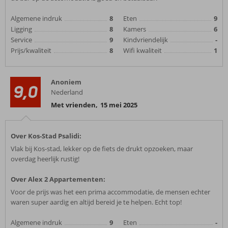
Algemene indruk
8
Eten
9
Ligging
8
Kamers
6
Service
9
Kindvriendelijk
-
Prijs/kwaliteit
8
Wifi kwaliteit
1
Anoniem
9,0
Nederland
Met vrienden
,
15 mei 2025
Over Kos-Stad Psalidi:
Vlak bij Kos-stad, lekker op de fiets de drukt opzoeken, maar
overdag heerlijk rustig!
Over Alex 2 Appartementen:
Voor de prijs was het een prima accommodatie, de mensen echter
waren super aardig en altijd bereid je te helpen. Echt top!
Algemene indruk
9
Eten
-