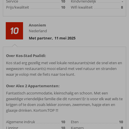
Service
10
Kindvriendelijk
-
Prijs/kwaliteit
10
Wifi kwaliteit
8
Anoniem
10
Nederland
Met partner
,
11 mei 2025
Over Kos-Stad Psalidi:
Kos stad erg gezellig met veel lokale restaurants(niet de snel eten en
wegwezen restaurants) mooi eiland met veel natuur en stranden
waar je volop met de fiets naar toe kunt.
Over Alex 2 Appartementen:
Fantastisch accommodatie, kleinschalig en schoon. Met een
geweldige vriendelijke familie die dit runnen! Er is voor elk wat wils te
krijgen of te doen zoals lekker zonnen, zwemmen, hapje eten en
glaasje drinken. Kortom:TOP !!!
Algemene indruk
10
Eten
10
Ligging
10
Kamers
8