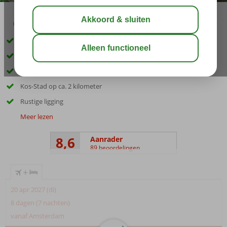
03:45
01:30
aug 32°
C
delen
bewaar
Kleinschalig appartementencomplex
Op loopafstand van het strand
Gerund door een gastvrije familie
Kos-Stad op ca. 2 kilometer
Rustige ligging
Meer lezen
8,6
Aanrader
89 beoordelingen
+
20 apr 2027 (di)
8 dagen (7 nachten)
vanaf Amsterdam