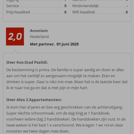
Service
9
Kindvriendelijk
-
Prijs/kwaliteit
8
Wifi kwaliteit
8
Anoniem
2,0
Nederland
Met partner
,
01 juni 2025
Over Kos-Stad Psalidi:
De bestemming is prima. De familie is super aardig en doen er alles
aan om het verblijf zo aangenaam mogelijk te maken. Eten en
drinken is super. Daar is niks mis mee. Maar het is de laatste keer dat
ik er naar toe ga en dat is met pijn in mijn hart.
Over Alex 2 Appartementen:
Ik kom hier al jaren en ben erg geschrokken van de achteruitgang.
Super slechte schoonmaak, om de dag krijg je 1 handdoek,
voorheen iedere dag 2 handdoeken. De handdoeken zijn oud. In de
twee weken is het bed 1 x verschoond. We kregen 1 wc rol en daar
moesten we twee dagen mee doen.