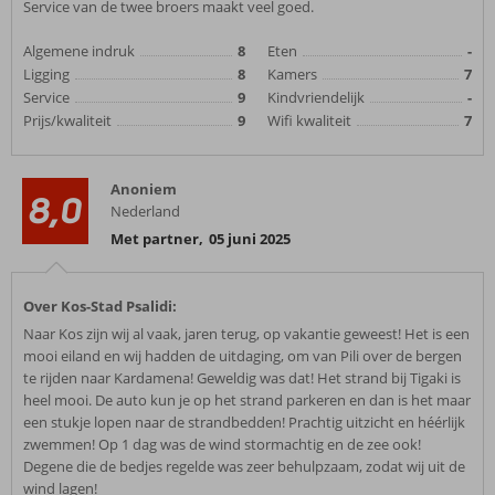
Service van de twee broers maakt veel goed.
Algemene indruk
8
Eten
-
Ligging
8
Kamers
7
Service
9
Kindvriendelijk
-
Prijs/kwaliteit
9
Wifi kwaliteit
7
Anoniem
8,0
Nederland
Met partner
,
05 juni 2025
Over Kos-Stad Psalidi:
Naar Kos zijn wij al vaak, jaren terug, op vakantie geweest! Het is een
mooi eiland en wij hadden de uitdaging, om van Pili over de bergen
te rijden naar Kardamena! Geweldig was dat! Het strand bij Tigaki is
heel mooi. De auto kun je op het strand parkeren en dan is het maar
een stukje lopen naar de strandbedden! Prachtig uitzicht en héérlijk
zwemmen! Op 1 dag was de wind stormachtig en de zee ook!
Degene die de bedjes regelde was zeer behulpzaam, zodat wij uit de
wind lagen!