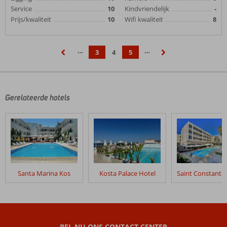
Service
10
Kindvriendelijk
-
Prijs/kwaliteit
10
Wifi kwaliteit
8
…
…
3
4
5
‹
›
Gerelateerde hotels
Santa Marina Kos
Kosta Palace Hotel
BEL NU ONS CONTACT CENTER