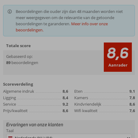
Beoordelingen die ouder zijn dan 48 maanden worden niet
meer weergegeven om de relevantie van de getoonde
beoordelingen te garanderen.
Meer info over onze
beoordelingen.
Totale score
8,6
Gebaseerd op:
89
beoordelingen
Aanrader
Scoreverdeling
Algemene indruk
8,6
Eten
9,1
Ligging
8,4
Kamers
7,8
Service
9,2
Kindvriendelijk
8,6
Prijs/kwaliteit
8,6
Wifi kwaliteit
7,6
Ervaringen van onze klanten
Taal