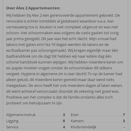
Over Alex 2 Appartementen:
Wij hebben bij Alex 2 een gerenoveerde appartement geboekt. De
renovatie is echter inmiddels al gedateerd waardoor e.e.a. Aan
vernieuwing toe is. Keuken is niet compleet uitgerust en was niet
schoon. Het schoonmaken was volgens de vaste gasten tot vorig
jaar prima geregeld. Dit jaar was het echt slecht. Mijn vrouw had
lakens met gaten erin! Na 10 dagen werden de lakens en de
wc/badkamer pas schoongemaakt. Wij kregen eigenlijk maar één
badhanddoek om de dag! Dit hebben wij naar iedere dag één
schone handdoek kunnen wijzigen. Wij hebben meerdere keren om
wc papier moeten vragen omdat de schoonmaker dit telkens
vergeet. Hygiene in algemene zin is zeer slecht! Tv op de kamer had
alleen geluid, dit meerdere keren gemeld maar daar werd niets
meegedaan. De airco heeft het ook meerdere dagen af laten weten,
dit werd achteraf veroorzaakt doordat de zekering niet goed was.
Positieve aan het complex is dat de familie ondanks alles toch
probeert om behulpzaam te zijn.
Algemene indruk
3
Eten
7
Ligging
8
Kamers
3
Service
4
Kindvriendelijk
-