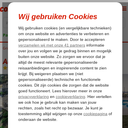
Pakketgarantie
Griekenland
Home
Kos
Kos-Stad Psalidi
Alex 2 Appartementen
Alex 2 Appartementen
Logies
-
Appartement