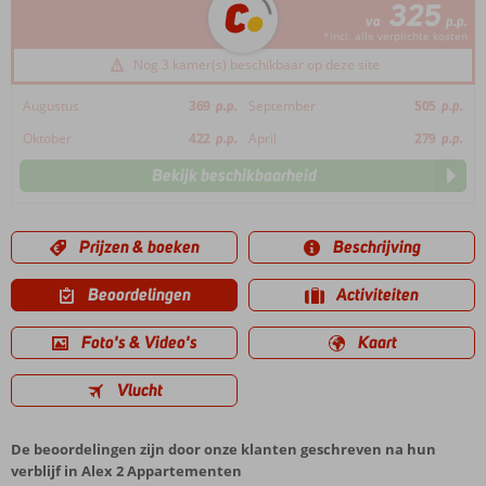
325
va
p.p.
*incl. alle verplichte kosten
Nog 3 kamer(s) beschikbaar op deze site
Augustus
369
p.p.
September
505
p.p.
Oktober
422
p.p.
April
279
p.p.
Bekijk beschikbaarheid
Prijzen & boeken
Beschrijving
Beoordelingen
Activiteiten
Foto's & Video's
Kaart
Vlucht
De beoordelingen zijn door onze klanten geschreven na hun
verblijf in Alex 2 Appartementen