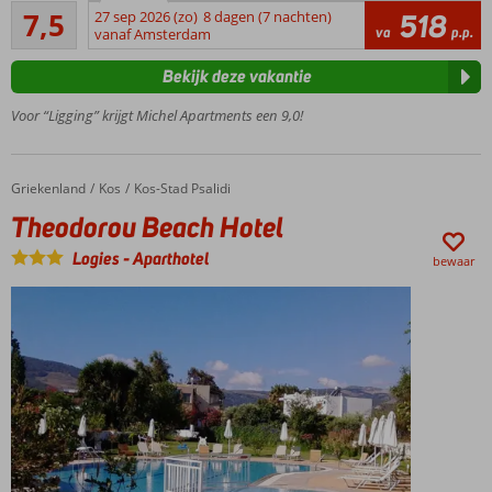
Goed
strand
7,5
27 sep 2026 (zo)
8 dagen (7 nachten)
518
28
va
p.p.
vanaf Amsterdam
Verkoelend
beoordelingen
zwembad
Bekijk deze vakantie
Zó
in
Voor “Ligging” krijgt Michel Apartments een 9,0!
Kos-
Stad
Comfortabele
Griekenland
Theodorou Beach Hotel
Home
Kos
Kos-Stad Psalidi
appartementen
Theodorou Beach Hotel
Inclusief
ontbijt
Logies
-
Aparthotel
bewaar
ook
mogelijk!