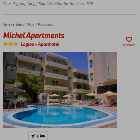
restaurants
Voor “Ligging” krijgt Saint Constantin Hotel een 8,9!
& bars
Hotelkamers &
appartementen
Griekenland
Michel Apartments
Home
Kos
Kos-Stad
Gratis
Michel Apartments
wifi
Logies
-
Aparthotel
bewaar
Dicht
+
bij het