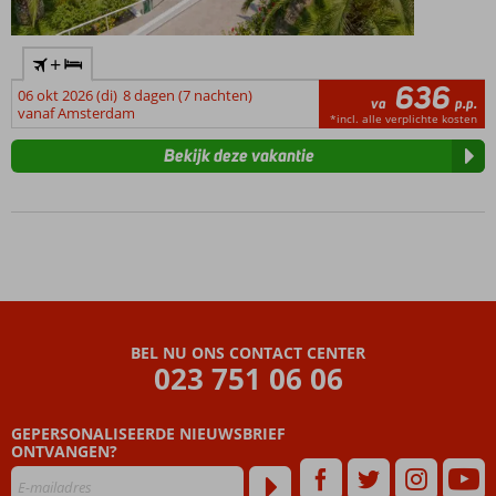
+
636
06 okt 2026 (di)
8 dagen (7 nachten)
va
p.p.
vanaf Amsterdam
*incl. alle verplichte kosten
Bekijk deze vakantie
BEL NU ONS CONTACT CENTER
023 751 06 06
GEPERSONALISEERDE NIEUWSBRIEF
ONTVANGEN?