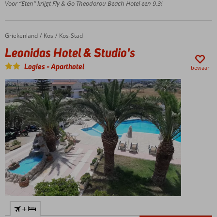
Hotelkamers & 2-
Voor “Eten” krijgt Fly & Go Theodorou Beach Hotel een 9,3!
kamerappartementen
Gratis
wifi in
Griekenland
Leonidas Hotel & Studio's
Home
Kos
Kos-Stad
het hele
Leonidas Hotel & Studio's
complex
Logies
-
Aparthotel
bewaar
+