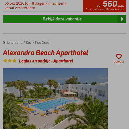
560
06 okt 2026 (di)
8 dagen (7 nachten)
va
p.p.
vanaf Amsterdam
*incl. alle verplichte kosten
Bekijk deze vakantie
Griekenland
Alexandra Beach Aparthotel
Home
Kos
Kos-Stad
Alexandra Beach Aparthotel
Logies en ontbijt
-
Aparthotel
bewaar