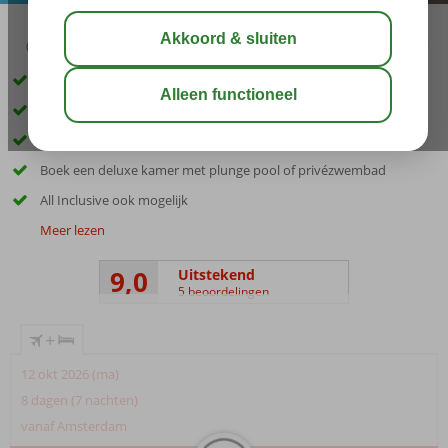
02:50
aug 31°
C
delen
bewaar
Op loopafstand van Messonghi en het strand
Keuze uit diverse restaurants en bars
Zwembad met glijbanen
Boek een deluxe kamer met plunge pool of privézwembad
All Inclusive ook mogelijk
Meer lezen
9,0
Uitstekend
5 beoordelingen
+
12 okt 2026 (ma)
8 dagen (7 nachten)
vanaf Amsterdam