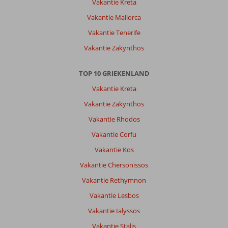
een
Vakantie Kreta
hordeur
Vakantie Mallorca
voor
de
Vakantie Tenerife
buitendeur.
Vakantie Zakynthos
Algemene indruk
8
Eten
8
Ligging
8
Kamers
8
TOP 10 GRIEKENLAND
Service
8
Kindvriendelijk
-
Vakantie Kreta
Prijs/kwaliteit
8
Wifi kwaliteit
6
Vakantie Zakynthos
Vakantie Rhodos
Aalbertus
10
Vakantie Corfu
Nederland
Met partner
Vakantie Kos
,
Vakantie Chersonissos
02 mei 2026
Vakantie Rethymnon
Vakantie Lesbos
Over
Messonghi:
Vakantie Ialyssos
ligt
Vakantie Stalis