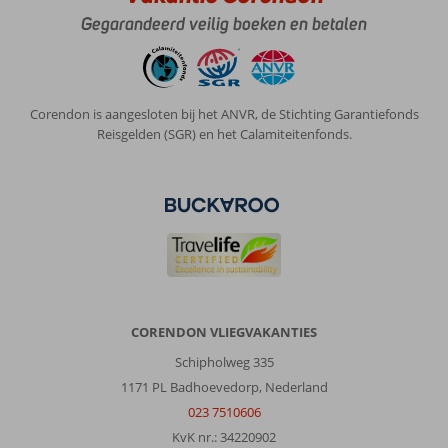
goede
Gegarandeerd veilig boeken en betalen
schoonmaak,
goede
wifi
overal
voldoende
Corendon is aangesloten bij het ANVR, de Stichting Garantiefonds
ligbedden
Reisgelden (SGR) en het Calamiteitenfonds.
met
dikken
matrassen
er
op
Algemene indruk
10
Eten
10
Ligging
9
Kamers
10
Service
10
Kindvriendelijk
-
Prijs/kwaliteit
10
Wifi kwaliteit
10
CORENDON VLIEGVAKANTIES
Schipholweg 335
1171 PL Badhoevedorp, Nederland
Anoniem
9,0
Nederland
023 7510606
Met partner
,
KvK nr.: 34220902