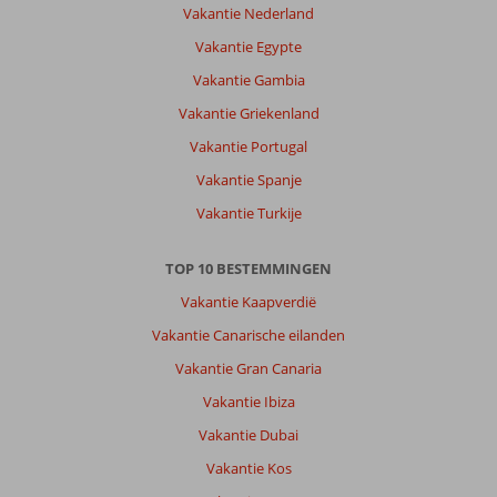
en
Vakantie Nederland
schoonmaak
Vakantie Egypte
prima.
Over
Vakantie Gambia
het
Vakantie Griekenland
algemeen
vriendelijk
Vakantie Portugal
personeel.
Vakantie Spanje
Over
Vakantie Turkije
Sentido
Apollo
TOP 10 BESTEMMINGEN
Palace:
De
Vakantie Kaapverdië
accommodatie
Vakantie Canarische eilanden
was
prima.
Vakantie Gran Canaria
Een
Vakantie Ibiza
goed
bed
Vakantie Dubai
en
Vakantie Kos
zelfs