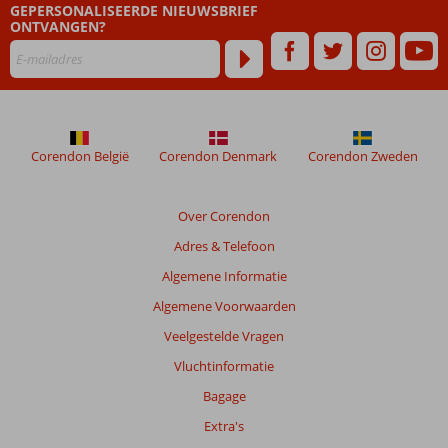
GEPERSONALISEERDE NIEUWSBRIEF
dan
ONTVANGEN?
48
maanden
worden
niet
meer
weergegeven
om
Corendon België
Corendon Denmark
Corendon Zweden
de
relevantie
van
Over Corendon
de
Adres & Telefoon
getoonde
beoordelingen
Algemene Informatie
te
Algemene Voorwaarden
garanderen.
Meer
Veelgestelde Vragen
info
Vluchtinformatie
over
onze
Bagage
beoordelingen.
Extra's