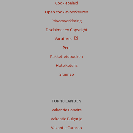
Cookiebeleid
Filter
reisgezelschap
Open cookievoorkeuren
Alle
Privacyverklaring
Sorteren
Disclaimer en Copyright
op
Vacatures
datum (nieuw > oud)
Pers
Pakketreis boeken
Anoniem
8,0
Hotelketens
Nederland
Met partner
Sitemap
,
12 mei 2026
TOP 10 LANDEN
Over
Messonghi:
Vakantie Bonaire
Mooi
Vakantie Bulgarije
hotel,
Vakantie Curacao
service