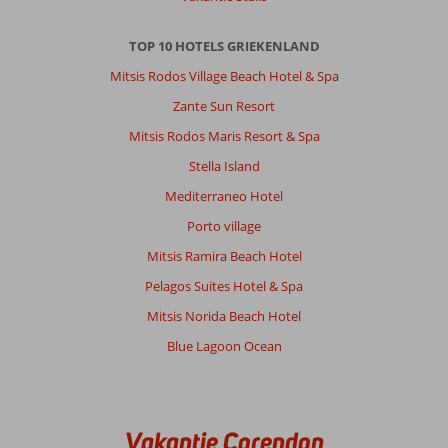
niet
in
TOP 10 HOTELS GRIEKENLAND
een
toeristische
Mitsis Rodos Village Beach Hotel & Spa
omgeving
Zante Sun Resort
ligt
in
Mitsis Rodos Maris Resort & Spa
een
Stella Island
klein
plaatsje
Mediterraneo Hotel
Porto village
Over
Sentido
Mitsis Ramira Beach Hotel
Apollo
Pelagos Suites Hotel & Spa
Palace:
mooi
Mitsis Norida Beach Hotel
Hotel
Blue Lagoon Ocean
park
mooie
zwambaden,
mooie
hotelkamers,
Vakantie Corendon