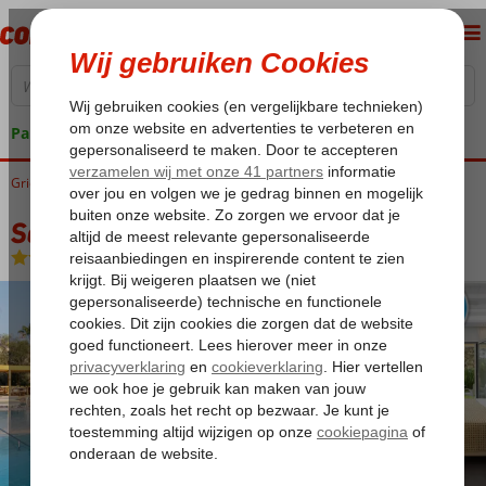
Pakketgarantie
Griekenland
Home
Corfu
Messonghi
Sentido Apollo Palace
Sentido Apollo Palace
Halfpension
-
Hotel