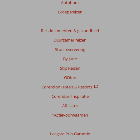
Autohuur
Totale
score
Groepsreizen
Gebaseerd
op:
Reisdocumenten & gezondheid
5
Duurzamer reizen
beoordelingen
Stoelreservering
By June
Scoreverdeling
Stip Reizen
Algemene indruk
9,0
Eten
8,4
Ligging
8,6
Kamers
8,4
GOfun
Service
8,8
Kindvriendelijk
10
Corendon Hotels & Resorts
Prijs/kwaliteit
8,8
Wifi kwaliteit
8,6
Corendon Inspiratie
Ervaringen
Affiliates
van
onze
*Actievoorwaarden
klanten
Taal
Laagste Prijs Garantie
Nederlands (NL) (3)