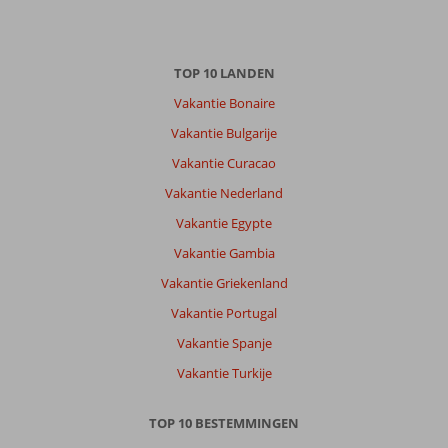
12 mei 2026
TOP 10 LANDEN
Over
Messonghi:
Vakantie Bonaire
Mooi
Vakantie Bulgarije
hotel,
Vakantie Curacao
service
en
Vakantie Nederland
schoonmaak
Vakantie Egypte
prima.
Over
Vakantie Gambia
het
Vakantie Griekenland
algemeen
vriendelijk
Vakantie Portugal
personeel.
Vakantie Spanje
Over
Vakantie Turkije
Sentido
Apollo
TOP 10 BESTEMMINGEN
Palace: