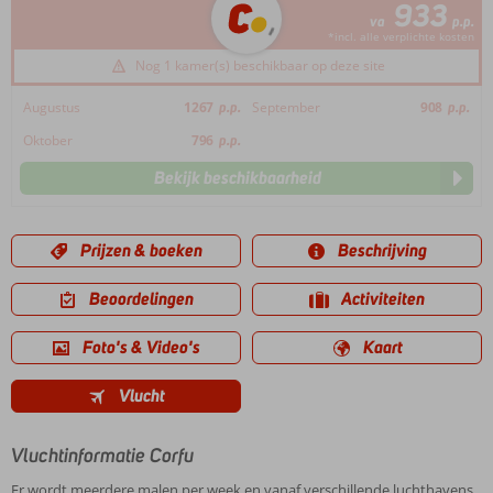
933
va
p.p.
*incl. alle verplichte kosten
Nog 1 kamer(s) beschikbaar op deze site
Augustus
1267
p.p.
September
908
p.p.
Oktober
796
p.p.
Bekijk beschikbaarheid
Prijzen & boeken
Beschrijving
Beoordelingen
Activiteiten
Foto's & Video's
Kaart
Vlucht
Vluchtinformatie Corfu
Er wordt meerdere malen per week en vanaf verschillende luchthavens