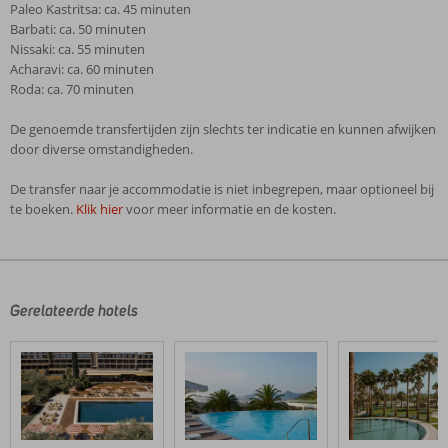
Paleo Kastritsa: ca. 45 minuten
Barbati: ca. 50 minuten
Nissaki: ca. 55 minuten
Acharavi: ca. 60 minuten
Roda: ca. 70 minuten
De genoemde transfertijden zijn slechts ter indicatie en kunnen afwijken
door diverse omstandigheden.
De transfer naar je accommodatie is niet inbegrepen, maar optioneel bij
te boeken.
Klik hier
voor meer informatie en de kosten.
De
beoordelingen
zijn
door
Gerelateerde hotels
onze
klanten
geschreven
na
hun
verblijf