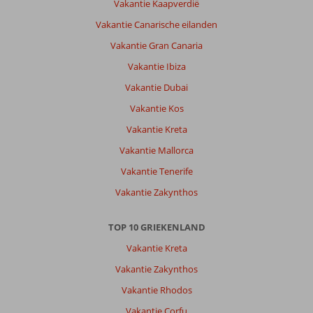
De
Vakantie Kaapverdië
accommodatie
Vakantie Canarische eilanden
was
prima.
Vakantie Gran Canaria
Een
Vakantie Ibiza
goed
bed
Vakantie Dubai
en
Vakantie Kos
zelfs
een
Vakantie Kreta
hordeur
Vakantie Mallorca
voor
de
Vakantie Tenerife
buitendeur.
Vakantie Zakynthos
Algemene indruk
8
Eten
8
Ligging
8
Kamers
8
TOP 10 GRIEKENLAND
Service
8
Kindvriendelijk
-
Vakantie Kreta
Prijs/kwaliteit
8
Wifi kwaliteit
6
Vakantie Zakynthos
Vakantie Rhodos
Aalbertus
10
Vakantie Corfu
Nederland