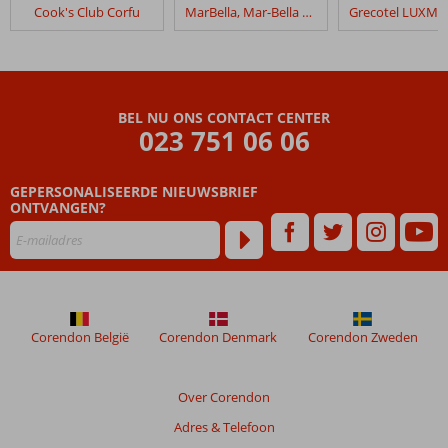
in
Cook's Club Corfu
MarBella, Mar-Bella Collection
Sentido
Apollo
Palace
Beoordelingen
BEL NU ONS CONTACT CENTER
die
023 751 06 06
ouder
zijn
GEPERSONALISEERDE NIEUWSBRIEF
dan
ONTVANGEN?
48
maanden
worden
niet
meer
weergegeven
om
Corendon België
Corendon Denmark
Corendon Zweden
de
relevantie
van
Over Corendon
de
Adres & Telefoon
getoonde