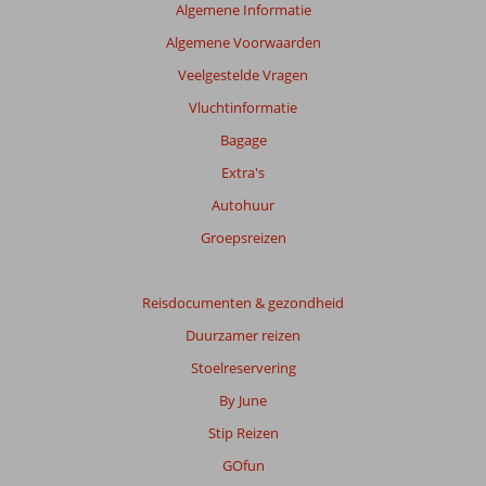
beoordelingen
Algemene Informatie
te
Algemene Voorwaarden
garanderen.
Meer
Veelgestelde Vragen
info
Vluchtinformatie
over
onze
Bagage
beoordelingen.
Extra's
Autohuur
Totale
score
Groepsreizen
Gebaseerd
op:
Reisdocumenten & gezondheid
5
Duurzamer reizen
beoordelingen
Stoelreservering
By June
Scoreverdeling
Stip Reizen
Algemene indruk
9,0
Eten
8,4
Ligging
8,6
Kamers
8,4
GOfun
Service
8,8
Kindvriendelijk
10