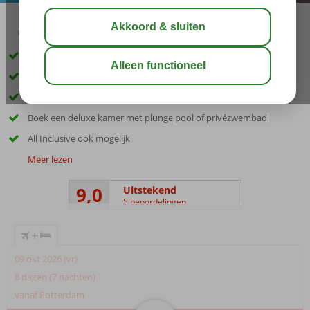
02:50
aug 31°
C
delen
bewaar
Op loopafstand van Messonghi en het strand
Keuze uit diverse restaurants en bars
Zwembad met glijbanen
Boek een deluxe kamer met plunge pool of privézwembad
All Inclusive ook mogelijk
Meer lezen
9,0
Uitstekend
5 beoordelingen
+
09 okt 2026 (vr)
8 dagen (7 nachten)
vanaf Rotterdam