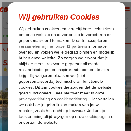
Pakketgarantie
Griekenland
Home
Corfu
Messonghi
Sentido Apollo Palace
Sentido Apollo Palace
Halfpension
-
Hotel