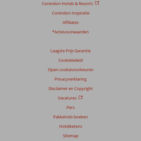
Corendon Hotels & Resorts
Prijs/kwaliteit
8,8
Wifi kwaliteit
8,6
Corendon Inspiratie
Ervaringen
Affiliates
van
onze
*Actievoorwaarden
klanten
Taal
Laagste Prijs Garantie
Nederlands (NL) (3)
Cookiebeleid
Filter
reisgezelschap
Open cookievoorkeuren
Alle
Privacyverklaring
Sorteren
Disclaimer en Copyright
op
Vacatures
datum (nieuw > oud)
Pers
Pakketreis boeken
Anoniem
8,0
Hotelketens
Nederland
Met partner
Sitemap
,