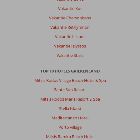
Met partner
Vakantie Kos
,
Vakantie Chersonissos
02 mei 2026
Vakantie Rethymnon
Vakantie Lesbos
Over
Messonghi:
Vakantie Ialyssos
ligt
Vakantie Stalis
niet
in
TOP 10 HOTELS GRIEKENLAND
een
toeristische
Mitsis Rodos Village Beach Hotel & Spa
omgeving
Zante Sun Resort
ligt
in
Mitsis Rodos Maris Resort & Spa
een
Stella Island
klein
plaatsje
Mediterraneo Hotel
Porto village
Over
Sentido
Mitsis Ramira Beach Hotel