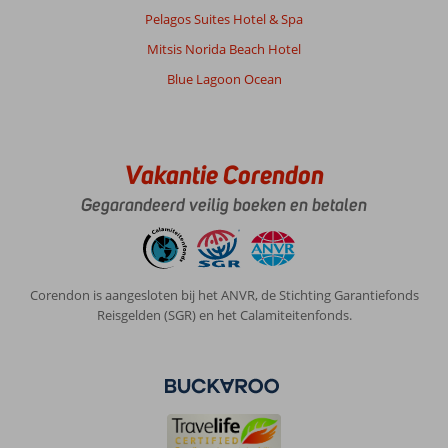
Apollo
Pelagos Suites Hotel & Spa
Palace:
mooi
Mitsis Norida Beach Hotel
Hotel
Blue Lagoon Ocean
park
mooie
zwambaden,
mooie
hotelkamers,
Vakantie Corendon
goede
Gegarandeerd veilig boeken en betalen
schoonmaak,
goede
wifi
overal
voldoende
Corendon is aangesloten bij het ANVR, de Stichting Garantiefonds
ligbedden
Reisgelden (SGR) en het Calamiteitenfonds.
met
dikken
matrassen
er
op
Algemene indruk
10
Eten
10