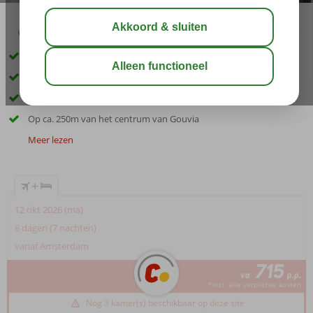
02:50
aug 31°
C
delen
bewaar
Volledig gerenoveerd complex
Moderne studio's en appartementen
Gerund door een gastvrije familie
Op ca. 250m van het centrum van Gouvia
Meer lezen
+
12 okt 2026 (ma)
8 dagen (7 nachten)
vanaf Amsterdam
715
va
p.p.
*incl. alle verplichte kosten
Nog 3 kamer(s) beschikbaar op deze site