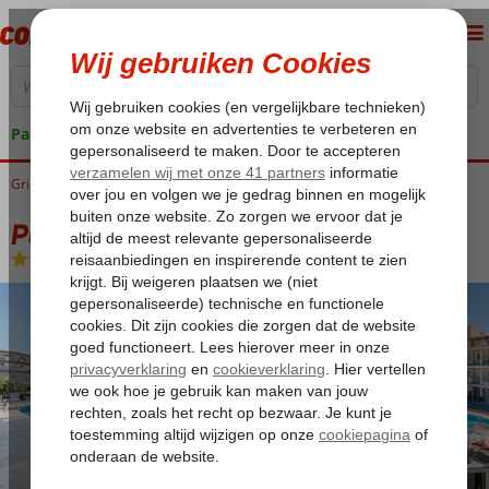
Pakketgarantie
Griekenland
Home
Corfu
Gouvia
Palapart Gikas
Palapart Gikas
Logies
-
Hotel