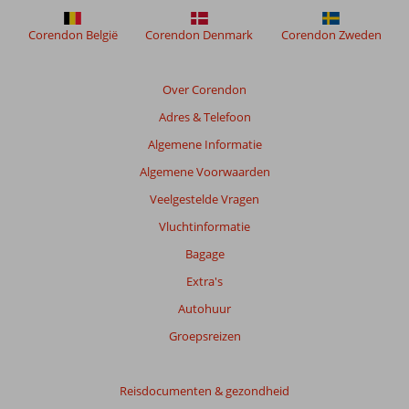
om
de
Corendon België
Corendon Denmark
Corendon Zweden
relevantie
van
de
Over Corendon
getoonde
Adres & Telefoon
beoordelingen
te
Algemene Informatie
garanderen.
Algemene Voorwaarden
Meer
info
Veelgestelde Vragen
over
Vluchtinformatie
onze
beoordelingen.
Bagage
Extra's
Autohuur
Groepsreizen
Reisdocumenten & gezondheid