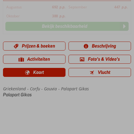
Augustus
692
p.p.
September
447
p.p.
Oktober
388
p.p.
Bekijk beschikbaarheid
Prijzen & boeken
Beschrijving
Activiteiten
Foto's & Video's
Kaart
Vlucht
Griekenland
Home
Corfu
Gouvia
Palapart Gikas
Palapart Gikas