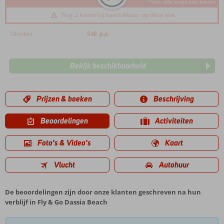
*incl. alle verplichte kosten
Nog 2 kamer(s) beschikbaar op deze site
Oktober
548
p.p.
Bekijk beschikbaarheid
Prijzen & boeken
Beschrijving
Beoordelingen
Activiteiten
Foto's & Video's
Kaart
Vlucht
Autohuur
De beoordelingen zijn door onze klanten geschreven na hun
verblijf in Fly & Go Dassia Beach