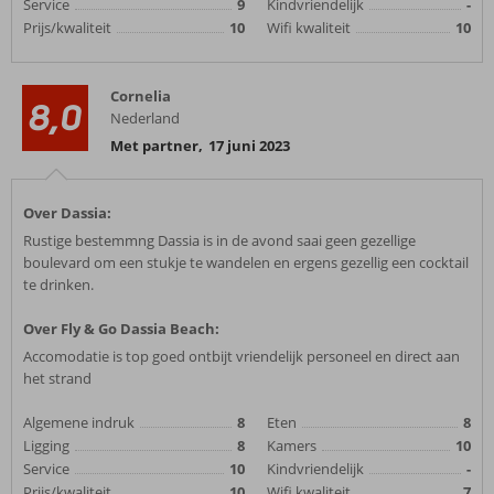
Service
9
Kindvriendelijk
-
Prijs/kwaliteit
10
Wifi kwaliteit
10
Cornelia
8,0
Nederland
Met partner
,
17 juni 2023
Over Dassia:
Rustige bestemmng Dassia is in de avond saai geen gezellige
boulevard om een stukje te wandelen en ergens gezellig een cocktail
te drinken.
Over Fly & Go Dassia Beach:
Accomodatie is top goed ontbijt vriendelijk personeel en direct aan
het strand
Algemene indruk
8
Eten
8
Ligging
8
Kamers
10
Service
10
Kindvriendelijk
-
Prijs/kwaliteit
10
Wifi kwaliteit
7