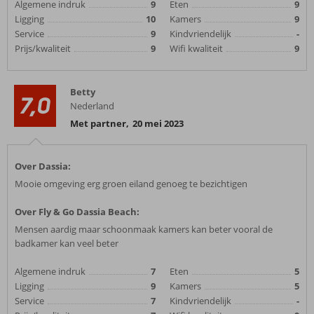
Algemene indruk
9
Eten
9
Ligging
10
Kamers
9
Service
9
Kindvriendelijk
-
Prijs/kwaliteit
9
Wifi kwaliteit
9
Betty
7,0
Nederland
Met partner
,
20 mei 2023
Over Dassia:
Mooie omgeving erg groen eiland genoeg te bezichtigen
Over Fly & Go Dassia Beach:
Mensen aardig maar schoonmaak kamers kan beter vooral de
badkamer kan veel beter
Algemene indruk
7
Eten
5
Ligging
9
Kamers
5
Service
7
Kindvriendelijk
-