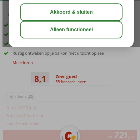
02:50
aug 31°
C
delen
bewaar
Inclusief huurauto
Fantastische ligging direct aan het strand van Dassia
Centrum van Dassia op loopafstand
Rustig ontwaken op je balkon met uitzicht op zee
Meer lezen
8,1
Zeer goed
55 beoordelingen
+
+
01 okt 2026 (do)
8 dagen (7 nachten)
vanaf Amsterdam
721
va
p.p.