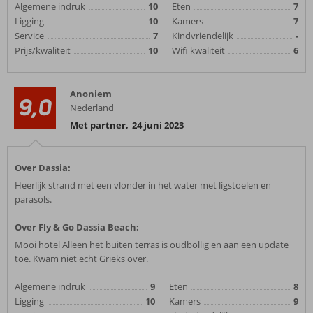
Algemene indruk
10
Eten
7
Ligging
10
Kamers
7
Service
7
Kindvriendelijk
-
Prijs/kwaliteit
10
Wifi kwaliteit
6
Anoniem
9,0
Nederland
Met partner
,
24 juni 2023
Over Dassia:
Heerlijk strand met een vlonder in het water met ligstoelen en
parasols.
Over Fly & Go Dassia Beach:
Mooi hotel Alleen het buiten terras is oudbollig en aan een update
toe. Kwam niet echt Grieks over.
Algemene indruk
9
Eten
8
Ligging
10
Kamers
9