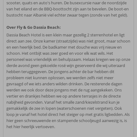
scooter, quats en auto's huren. De busexcursie naar de noordzijde
van het eiland en de BBQ-boottocht zijn aan te bevelen. De boot-en
bustocht naar Albanië viel echter zwaar tegen (zonde van het geld).
Over Fly & Go Dassia Beach:
Dassia Beach Hotel is een klein maar gezellig 2 sterrenhotel en ligt
direct aan zee. Onze kamer (straatzijde) was niet groot, maar schoon
en een heerlijk bed. De badkamer met douche was vrij nieuw en
schoon. Het ontbijt was zeer goed en voor elk wat wils. Het
personeel was vriendelijk en behulpzaam. Helaas kregen we op onze
derde avond geen gekoelde rosé wijn geserveerd die wij uiteraard
hebben teruggegeven. De jongens achter de bar hebben dit
probleem niet kunnen oplossen, we werden zelfs niet meer
gevraagd of we iets anders wilden drinken. De resterende dagen
werden we ook door deze jongens met de rug aangekeken. Ons
vertier en drankjes hebben we op andere terrasjes in de directe
nabijheid gevonden. Vanaf het smalle zand/kiezelstrand kun je
gemakkelijk de zee in lopen (waterschoenen niet vergeten). Ook
loop je vanaf het hotel direct het steiger op met gratis ligbedden. Als
hier geen schreeuwende en stampende schooljeugd aanwezig is, is
het hier heerlijk vertoeven.