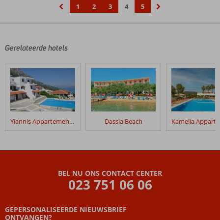
1
2
3
4
5
‹
›
Gerelateerde hotels
Yiannis Appartementen
Dassia Beach
BEL NU ONS CONTACT CENTER
023 751 06 06
GEPERSONALISEERDE NIEUWSBRIEF
ONTVANGEN?