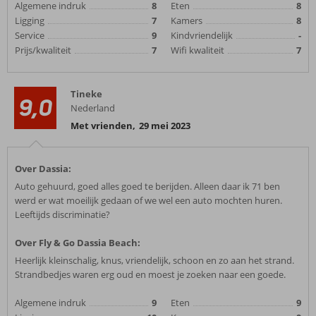
Algemene indruk
8
Eten
8
Ligging
7
Kamers
8
Service
9
Kindvriendelijk
-
Prijs/kwaliteit
7
Wifi kwaliteit
7
Tineke
9,0
Nederland
Met vrienden
,
29 mei 2023
Over Dassia:
Auto gehuurd, goed alles goed te berijden. Alleen daar ik 71 ben
werd er wat moeilijk gedaan of we wel een auto mochten huren.
Leeftijds discriminatie?
Over Fly & Go Dassia Beach:
Heerlijk kleinschalig, knus, vriendelijk, schoon en zo aan het strand.
Strandbedjes waren erg oud en moest je zoeken naar een goede.
Algemene indruk
9
Eten
9