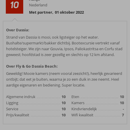
10
Nederland
Met partner
,
01 oktober 2022
Over Dassia:
Strand van Dassia is mooi, ook ligsteiger op het water.
Bushalte/supermarkt/bakker dichtbij. Bootexcursie vertrekt vanaf
hotelsteiger. We zijn naar Gouvia, Ipsos, Paliokastritsa en Corfu stad
geweest; hoofdstad is zeer gezellig en slechts op 12 km afstand.
Over Fly & Go Dassia Beach:
Geweldig! Mooie kamers (neem vooral zeezicht!), heerlijk gevarieerd
ontbijt; dat eet je buiten, waarna je zo een duik in zee neemt. Heel
aardige eigenaren en bediening. Super locatie.
Algemene indruk
10
Eten
10
Ligging
10
Kamers
10
Service
10
Kindvriendelijk
-
Prijs/kwaliteit
10
Wifi kwaliteit
7