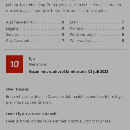
gehuurd via reisleiding. Prima geregeld. Kan het iedereen aanraden
om een dag een bootje te huren. Kortom, een topvakantie.
Algemene indruk
8
Eten
7
Ligging
9
Kamers
8
Service
8
Kindvriendelijk
6
Prijs/kwaliteit
7
Wifi kwaliteit
9
Ilja
10
Nederland
Gezin met oud(ere) kind(eren)
,
08 juli 2023
Over Dassia:
Er is niet veel te doen in Dassia en dat maakt het een heerlijk rustige
plek met nog veel Grieken.
Over Fly & Go Dassia Beach:
Heerlijk hotel, moderne kamer met prachtig uitzicht over zee.