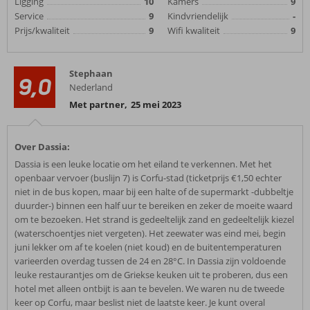
Ligging
10
Kamers
9
Service
9
Kindvriendelijk
-
Prijs/kwaliteit
9
Wifi kwaliteit
9
Stephaan
9,0
Nederland
Met partner
,
25 mei 2023
Over Dassia:
Dassia is een leuke locatie om het eiland te verkennen. Met het
openbaar vervoer (buslijn 7) is Corfu-stad (ticketprijs €1,50 echter
niet in de bus kopen, maar bij een halte of de supermarkt -dubbeltje
duurder-) binnen een half uur te bereiken en zeker de moeite waard
om te bezoeken. Het strand is gedeeltelijk zand en gedeeltelijk kiezel
(waterschoentjes niet vergeten). Het zeewater was eind mei, begin
juni lekker om af te koelen (niet koud) en de buitentemperaturen
varieerden overdag tussen de 24 en 28°C. In Dassia zijn voldoende
leuke restaurantjes om de Griekse keuken uit te proberen, dus een
hotel met alleen ontbijt is aan te bevelen. We waren nu de tweede
keer op Corfu, maar beslist niet de laatste keer. Je kunt overal