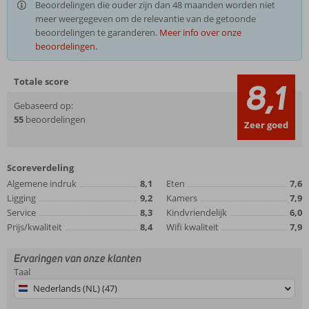
Beoordelingen die ouder zijn dan 48 maanden worden niet
meer weergegeven om de relevantie van de getoonde
beoordelingen te garanderen.
Meer info over onze
beoordelingen.
Totale score
8,1
Gebaseerd op:
55
beoordelingen
Zeer goed
Scoreverdeling
Algemene indruk
8,1
Eten
7,6
Ligging
9,2
Kamers
7,9
Service
8,3
Kindvriendelijk
6,0
Prijs/kwaliteit
8,4
Wifi kwaliteit
7,9
Ervaringen van onze klanten
Taal
Nederlands (NL) (47)