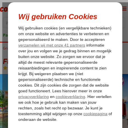
Pakketgarantie
Griekenland
Home
Corfu
Dassia
Fly & Go Dassia Beach
Fly & Go Dassia Beach
Logies en ontbijt
-
Hotel