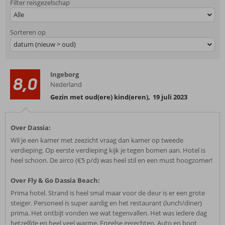
Filter reisgezelschap
Alle
Sorteren op
datum (nieuw > oud)
Ingeborg
8,0
Nederland
Gezin met oud(ere) kind(eren)
,
19 juli 2023
Over Dassia:
Wil je een kamer met zeezicht vraag dan kamer op tweede
verdieping. Op eerste verdieping kijk je tegen bomen aan. Hotel is
heel schoon. De airco (€5 p/d) was heel stil en een must hoogzomer!
Over Fly & Go Dassia Beach:
Prima hotel. Strand is heel smal maar voor de deur is er een grote
steiger. Personeel is super aardig en het restaurant (lunch/diner)
prima. Het ontbijt vonden we wat tegenvallen. Het was iedere dag
hetzelfde en heel veel warme, Engelse gerechten. Auto en boot