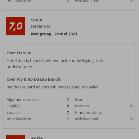
Prijs/kwaliteit
7
Wifi kwaliteit
9
Sonja
7,0
Nederland
Met groep
,
20 mei 2023
Over Dassia:
Hotel dassia beach heeft een hele mooie ligging. Netjes
onderhouden
Over Fly & Go Dassia Beach:
Bedden te hard en veren in matras goed te voelen .
Algemene indruk
7
Eten
-
Ligging
8
Kamers
6
Service
7
Kindvriendelijk
-
Prijs/kwaliteit
7
Wifi kwaliteit
9
Aukje