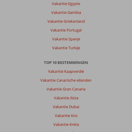
Vakantie Egypte
aan
zee,
Vakantie Gambia
op
Vakantie Griekenland
de
steiger
Vakantie Portugal
is
Vakantie Spanje
het
heerllijk
Vakantie Turkije
vertoeven.
Met
TOP 10 BESTEMMINGEN
de
huurauto
Vakantie Kaapverdië
hebben
Vakantie Canarische eilanden
wij
het
Vakantie Gran Canaria
hele
Vakantie Ibiza
eiland
kunnen
Vakantie Dubai
bezoeken.
Vakantie Kos
Bijzonder
om
Vakantie Kreta
de