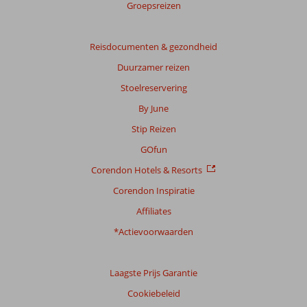
Groepsreizen
Totale
score
Reisdocumenten & gezondheid
Gebaseerd
Duurzamer reizen
op:
55
Stoelreservering
beoordelingen
By June
Stip Reizen
Scoreverdeling
GOfun
Algemene indruk
8,1
Eten
7,6
Corendon Hotels & Resorts
Ligging
9,2
Kamers
7,9
Service
8,3
Kindvriendelijk
6,0
Corendon Inspiratie
Prijs/kwaliteit
8,4
Wifi kwaliteit
7,9
Affiliates
*Actievoorwaarden
Ervaringen
van
onze
klanten
Laagste Prijs Garantie
Taal
Cookiebeleid
Nederlands (NL) (47)