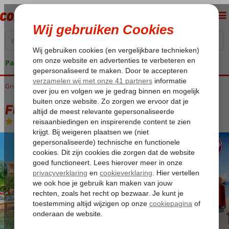
Pakketgarantie
Griekenland
Home
Corfu
Dassia
Fly & Go Dassia Beach
Fly & Go Dassia Beach
Logies en ontbijt
-
Hotel