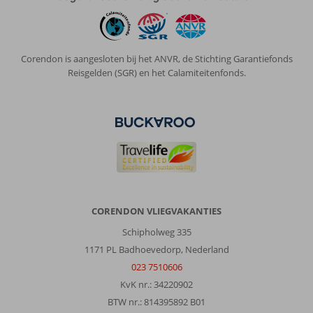
3
personen
en
wij
Corendon is aangesloten bij het ANVR, de Stichting Garantiefonds
misten
Reisgelden (SGR) en het Calamiteitenfonds.
een
kitchenette.
Algemene indruk
8
Eten
7
Ligging
8
Kamers
6
Service
7
Kindvriendelijk
-
Prijs/kwaliteit
8
Wifi kwaliteit
7
Anoniem
CORENDON VLIEGVAKANTIES
10
Nederland
Schipholweg 335
Met partner
1171 PL Badhoevedorp, Nederland
,
023 7510606
06 juni 2026
KvK nr.: 34220902
BTW nr.: 814395892 B01
Over