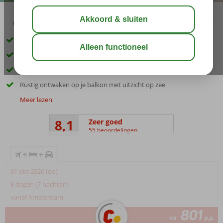
02:50
aug 31°
C
delen
bewaar
Inclusief huurauto
Fantastische ligging direct aan het strand van Dassia
Centrum van Dassia op loopafstand
Rustig ontwaken op je balkon met uitzicht op zee
Meer lezen
8,1
Zeer goed
55 beoordelingen
+
+
01 okt 2026 (do)
8 dagen (7 nachten)
vanaf Amsterdam
801
va
p.p.