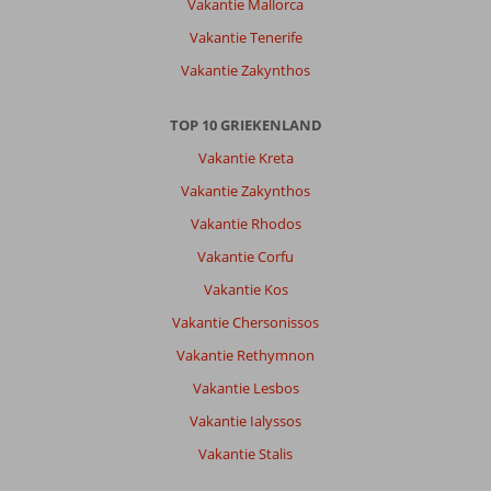
Vakantie Mallorca
verschillende
kanten
Vakantie Tenerife
van
Vakantie Zakynthos
het
eiland
te
TOP 10 GRIEKENLAND
ervaren.
Vakantie Kreta
Over
Vakantie Zakynthos
Fly
Vakantie Rhodos
&
Go
Vakantie Corfu
Dassia
Vakantie Kos
Beach:
Dassia
Vakantie Chersonissos
Hotel
Vakantie Rethymnon
ligt
direct
Vakantie Lesbos
aan
Vakantie Ialyssos
zee.
Op
Vakantie Stalis
het