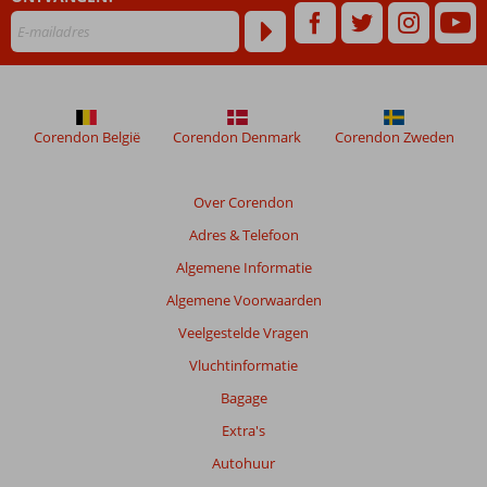
zijn
dan
48
maanden
worden
niet
meer
Corendon België
Corendon Denmark
Corendon Zweden
weergegeven
om
de
Over Corendon
relevantie
Adres & Telefoon
van
de
Algemene Informatie
getoonde
Algemene Voorwaarden
beoordelingen
te
Veelgestelde Vragen
garanderen.
Vluchtinformatie
Meer
info
Bagage
over
Extra's
onze
beoordelingen.
Autohuur