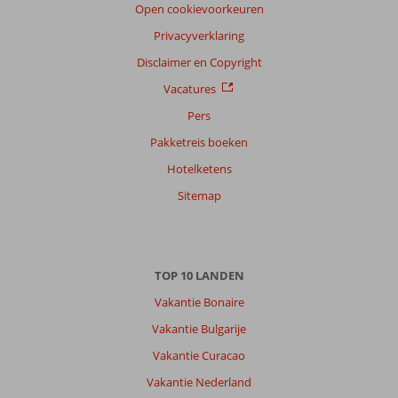
Open cookievoorkeuren
Filter
Privacyverklaring
reisgezelschap
Disclaimer en Copyright
Alle
Vacatures
Sorteren
op
Pers
datum (nieuw > oud)
Pakketreis boeken
Hotelketens
Julitta
8,0
Sitemap
Nederland
Gezin met oud(ere) kind(eren)
,
23 juli 2026
TOP 10 LANDEN
Over
Vakantie Bonaire
Dassia:
Vakantie Bulgarije
Het
Vakantie Curacao
hotel
ligt
Vakantie Nederland
direct