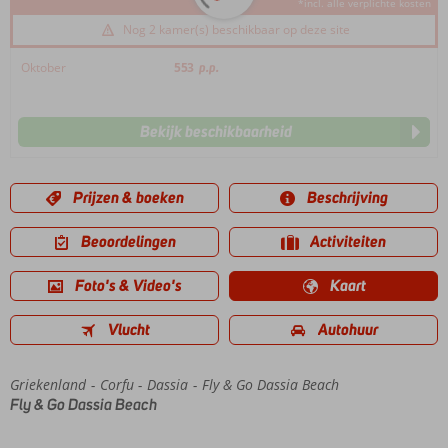
*incl. alle verplichte kosten
Nog 2 kamer(s) beschikbaar op deze site
Oktober
553
p.p.
Bekijk beschikbaarheid
Prijzen & boeken
Beschrijving
Beoordelingen
Activiteiten
Foto's & Video's
Kaart
Vlucht
Autohuur
Griekenland
Home
Corfu
Dassia
Fly & Go Dassia Beach
Fly & Go Dassia Beach