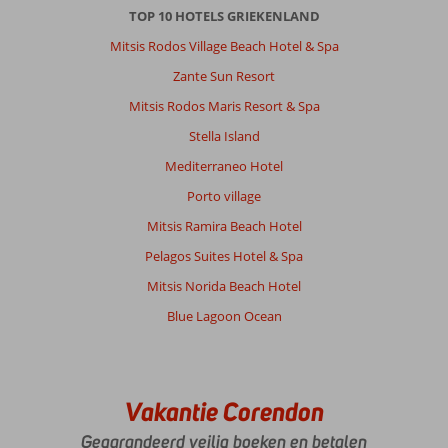
terras
TOP 10 HOTELS GRIEKENLAND
kun
je
Mitsis Rodos Village Beach Hotel & Spa
heerlijk
Zante Sun Resort
ontbijten
en
Mitsis Rodos Maris Resort & Spa
s
Stella Island
avonds
een
Mediterraneo Hotel
drankje
Porto village
doen.
Vriendelijk
Mitsis Ramira Beach Hotel
personeel
Pelagos Suites Hotel & Spa
en
een
Mitsis Norida Beach Hotel
goed
Blue Lagoon Ocean
ontbijt.
De
kamer
was
wel
Vakantie Corendon
klein
Gegarandeerd veilig boeken en betalen
met