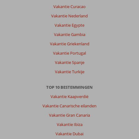
wij
Vakantie Curacao
genieten
van
Vakantie Nederland
het
Vakantie Egypte
strand
en
Vakantie Gambia
alle
Vakantie Griekenland
goede
dingen
Vakantie Portugal
het
Vakantie Spanje
wordt
allemaal
Vakantie Turkije
netjes
en
TOP 10 BESTEMMINGEN
schoon
gehouden
Vakantie Kaapverdië
Vakantie Canarische eilanden
Over
Sandy
Vakantie Gran Canaria
Beach
Vakantie Ibiza
Resort
:
Vakantie Dubai
wij