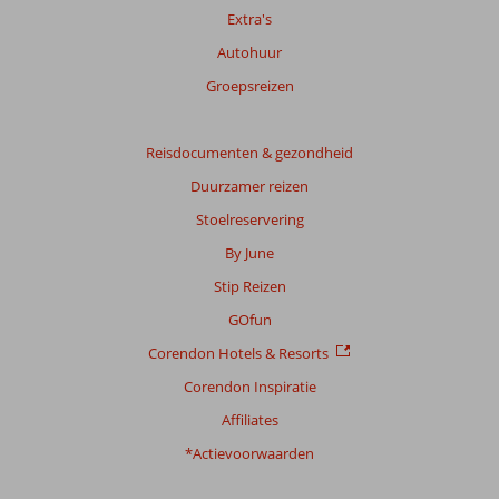
beoordelingen.
Extra's
Autohuur
Totale
score
Groepsreizen
Gebaseerd
op:
Reisdocumenten & gezondheid
46
Duurzamer reizen
beoordelingen
Stoelreservering
By June
Scoreverdeling
Stip Reizen
Algemene indruk
7,7
Eten
7,4
Ligging
7,7
Kamers
7,2
GOfun
Service
7,9
Kindvriendelijk
7,6
Corendon Hotels & Resorts
Prijs/kwaliteit
7,3
Wifi kwaliteit
8,0
Corendon Inspiratie
Ervaringen
Affiliates
van
onze
*Actievoorwaarden
klanten
Taal