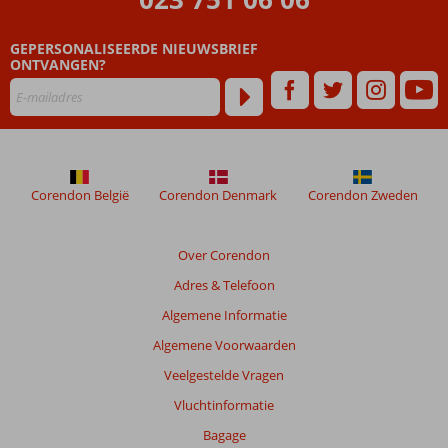
ouder
zijn
GEPERSONALISEERDE NIEUWSBRIEF
dan
ONTVANGEN?
48
maanden
worden
niet
meer
weergegeven
om
Corendon België
Corendon Denmark
Corendon Zweden
de
relevantie
van
Over Corendon
de
Adres & Telefoon
getoonde
beoordelingen
Algemene Informatie
te
Algemene Voorwaarden
garanderen.
Meer
Veelgestelde Vragen
info
Vluchtinformatie
over
onze
Bagage