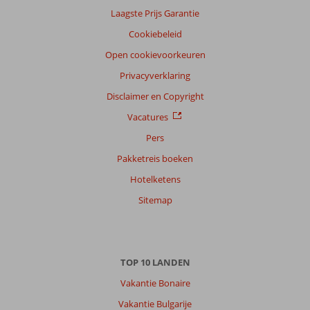
Laagste Prijs Garantie
Nederlands (NL) (36)
Cookiebeleid
Filter
reisgezelschap
Open cookievoorkeuren
Alle
Privacyverklaring
Sorteren
Disclaimer en Copyright
op
Vacatures
datum (nieuw > oud)
Pers
Pakketreis boeken
Gijsbert
9,0
Hotelketens
Nederland
Met partner
Sitemap
,
09 juni 2026
TOP 10 LANDEN
Over
Agios
Vakantie Bonaire
Georgios:
Vakantie Bulgarije