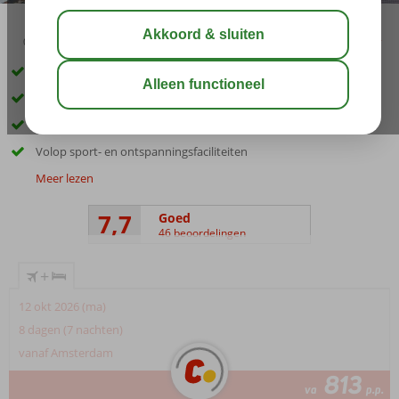
02:50
aug 31°
C
delen
bewaar
Volop een vakantiegevoel dankzij het mooie uitzicht op zee
Comfortabele kamers en suites (tot 6 personen)
Smullen dankzij diverse eet- en drinkgelegenheden
Volop sport- en ontspanningsfaciliteiten
Meer lezen
7,7
Goed
46 beoordelingen
+
12 okt 2026 (ma)
8 dagen (7 nachten)
vanaf Amsterdam
813
va
p.p.