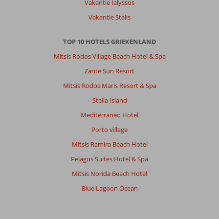
Vakantie Ialyssos
Vakantie Stalis
Mireille
8,0
Nederland
TOP 10 HOTELS GRIEKENLAND
Gezin met oud(ere) kind(eren)
Mitsis Rodos Village Beach Hotel & Spa
,
26 april 2026
Zante Sun Resort
Mitsis Rodos Maris Resort & Spa
Over
Agios
Stella Island
Georgios:
Mediterraneo Hotel
Hotel
Porto village
was
top
Mitsis Ramira Beach Hotel
Animatie
Pelagos Suites Hotel & Spa
helemaal
die
Mitsis Norida Beach Hotel
kregen
Blue Lagoon Ocean
iedereen
mee
Over