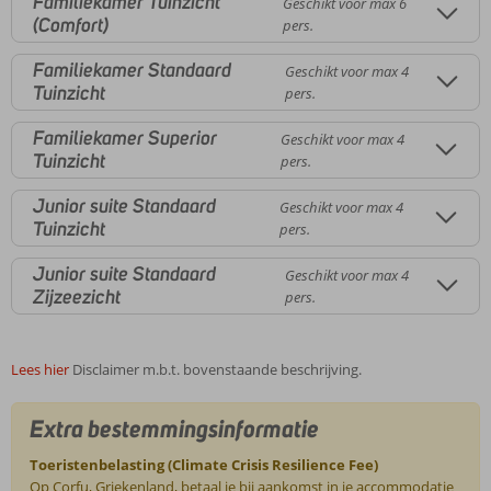
Familiekamer Tuinzicht
Geschikt voor max 6
(Comfort)
pers.
Familiekamer Standaard
Geschikt voor max 4
Tuinzicht
pers.
Familiekamer Superior
Geschikt voor max 4
Tuinzicht
pers.
Junior suite Standaard
Geschikt voor max 4
Tuinzicht
pers.
Junior suite Standaard
Geschikt voor max 4
Zijzeezicht
pers.
Lees hier
Disclaimer m.b.t. bovenstaande beschrijving.
Extra bestemmingsinformatie
Toeristenbelasting (Climate Crisis Resilience Fee)
Op Corfu, Griekenland, betaal je bij aankomst in je accommodatie