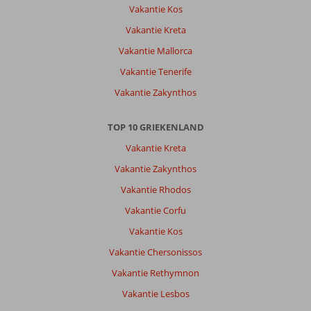
Vakantie Kos
hielden
zelf
Vakantie Kreta
de
Vakantie Mallorca
kamer
netjes
Vakantie Tenerife
en
Vakantie Zakynthos
hadden
het
idee
TOP 10 GRIEKENLAND
dat
Vakantie Kreta
er
dan
Vakantie Zakynthos
verder
Vakantie Rhodos
niet
zoveel
Vakantie Corfu
werd
Vakantie Kos
gedaan
Vakantie Chersonissos
Algemene indruk
9
Eten
8
Vakantie Rethymnon
Ligging
8
Kamers
8
Service
8
Kindvriendelijk
-
Vakantie Lesbos
Prijs/kwaliteit
8
Wifi kwaliteit
8