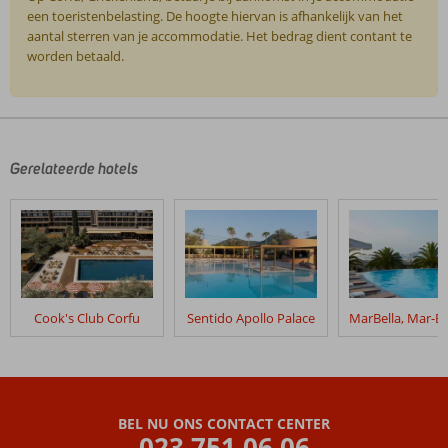
een toeristenbelasting. De hoogte hiervan is afhankelijk van het
aantal sterren van je accommodatie. Het bedrag dient contant te
worden betaald.
De
beoordelingen
zijn
door
Gerelateerde hotels
onze
klanten
geschreven
na
hun
verblijf
in
Cook's Club Corfu
Sentido Apollo Palace
Sandy
Beach
Resort
Beoordelingen
BEL NU ONS CONTACT CENTER
die
023 751 06 06