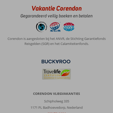
Sandy
Vakantie Corendon
Beach
Resort
Gegarandeerd veilig boeken en betalen
:
Hotel
was
top
Corendon is aangesloten bij het ANVR, de Stichting Garantiefonds
Aan
Reisgelden (SGR) en het Calamiteitenfonds.
het
strand.
Omgeving
buiten
hotel
was
saai
Algemene indruk
8
Eten
6
Ligging
8
Kamers
8
CORENDON VLIEGVAKANTIES
Service
8
Kindvriendelijk
8
Schipholweg 335
Prijs/kwaliteit
8
Wifi kwaliteit
7
1171 PL Badhoevedorp, Nederland