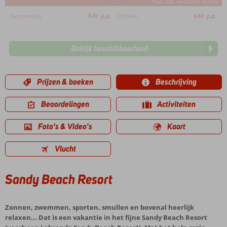
*incl. alle verplichte kosten
September
876
p.p.
Oktober
644
p.p.
Bekijk beschikbaarheid
Prijzen & boeken
Beschrijving
Beoordelingen
Activiteiten
Foto's & Video's
Kaart
Vlucht
Sandy Beach Resort
Zonnen, zwemmen, sporten, smullen en bovenal heerlijk
relaxen... Dat is een vakantie in het fijne Sandy Beach Resort