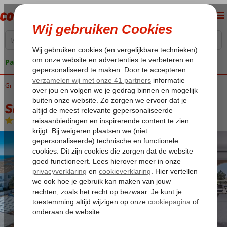
Pakketgarantie
Griekenland
Home
Corfu
Agios Georgios
Sandy Beach Resort
Sandy Beach Resort
All Inclusive
-
Hotel