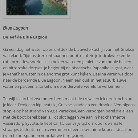
Blue Lagoon
Beleef de Blue Lagoon
Ga een dag het water op en ontdek de blauwste kustlijn van het Griekse
vasteland. Tijdens deze ontspannen boottocht zie je indrukwekkende
rotsformaties, snorkel je in helder water en geniet je van mooie baaien
en pittoreske dorpjes. Je begint bij de historische Papanikolis-grot, waar
je vanaf het water in de enorme grot kunt kijken. Daarna varen we door
naar de beroemde Blue Lagoon. Neem een duik in het azuurblauwe
water en pak een snorkel om de onderwaterwereld te verkennen.
Terwijl jij aan het zwemmen bent, maakt de crew een lekkere lunch voor
je klaar. Denk aan kip, tzatziki, Griekse salade en een drankje. Vervolgens
stop je op het strand van Agia Paraskevi, een verborgen parel die alleen
met de boot bereikbaar is. Tot slot leggen we aan in het charmante
vissersdorp Syvota. Je hebt ca. 1,5 uur vrije tijd om door de smalle
straatjes te slenteren, te zwemmen of een souvenir te kopen. Ideaal om
even te ontspannen voordat we terugvaren.