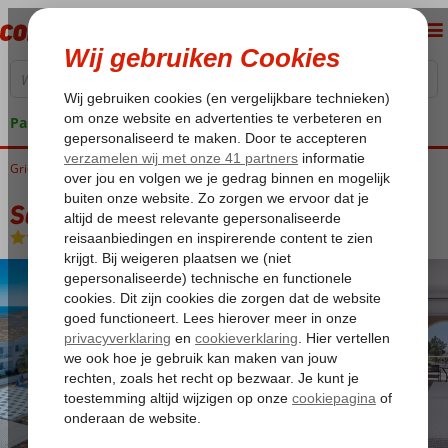
Pakketgarantie
Griekenland
Home
Corfu
Agios Georgios
Sandy Beach Resort
Sandy Beach Resort
All Inclusive
-
Hotel