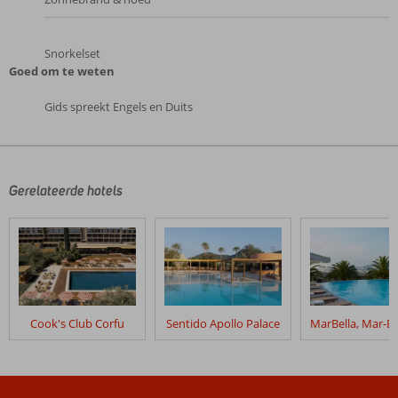
Snorkelset
Goed om te weten
Gids spreekt Engels en Duits
De
beoordelingen
zijn
door
Gerelateerde hotels
onze
klanten
geschreven
na
hun
verblijf
in
Cook's Club Corfu
Sentido Apollo Palace
Sandy
Beach
Resort