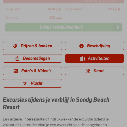
*incl. alle verplichte kosten
Augustus
1450
p.p.
September
883
p.p.
Oktober
653
p.p.
Bekijk beschikbaarheid
Prijzen & boeken
Beschrijving
Beoordelingen
Activiteiten
Foto's & Video's
Kaart
Vlucht
Excursies tijdens je verblijf in Sandy Beach
Resort
Een actieve, interessante of indrukwekkende excursie tijdens je
vakantie? Hieronder vind je een overzicht van de aangeboden