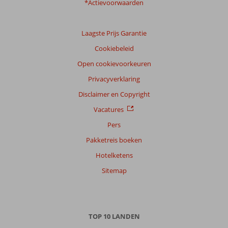
onze
*Actievoorwaarden
klanten
Taal
Laagste Prijs Garantie
Nederlands (NL) (36)
Cookiebeleid
Filter
reisgezelschap
Open cookievoorkeuren
Alle
Privacyverklaring
Sorteren
Disclaimer en Copyright
op
Vacatures
datum (nieuw > oud)
Pers
Pakketreis boeken
Gijsbert
9,0
Hotelketens
Nederland
Met partner
Sitemap
,
09 juni 2026
TOP 10 LANDEN
Over