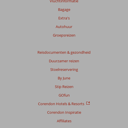
Vluchtinformatie
over
onze
Bagage
beoordelingen.
Extra's
Autohuur
Totale
score
Groepsreizen
Gebaseerd
op:
Reisdocumenten & gezondheid
46
Duurzamer reizen
beoordelingen
Stoelreservering
By June
Scoreverdeling
Stip Reizen
Algemene indruk
7,7
Eten
7,4
Ligging
7,7
Kamers
7,2
GOfun
Service
7,9
Kindvriendelijk
7,6
Corendon Hotels & Resorts
Prijs/kwaliteit
7,3
Wifi kwaliteit
8,0
Corendon Inspiratie
Ervaringen
Affiliates
van