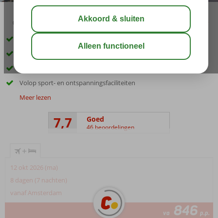
02:50
aug 31°
C
delen
bewaar
Volop een vakantiegevoel dankzij het mooie uitzicht op zee
Comfortabele kamers en suites (tot 6 personen)
Smullen dankzij diverse eet- en drinkgelegenheden
Volop sport- en ontspanningsfaciliteiten
Meer lezen
7,7
Goed
46 beoordelingen
+
12 okt 2026 (ma)
8 dagen (7 nachten)
vanaf Amsterdam
846
va
p.p.