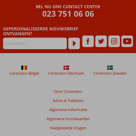
Beoordelingen
BEL NU ONS CONTACT CENTER
die
023 751 06 06
ouder
zijn
GEPERSONALISEERDE NIEUWSBRIEF
dan
ONTVANGEN?
48
maanden
worden
niet
meer
weergegeven
om
Corendon België
Corendon Denmark
Corendon Zweden
de
relevantie
van
Over Corendon
de
Adres & Telefoon
getoonde
beoordelingen
Algemene Informatie
te
Algemene Voorwaarden
garanderen.
Meer
Veelgestelde Vragen
info