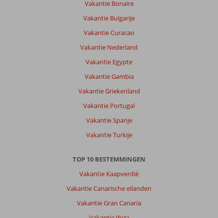
Agios
Vakantie Bonaire
Georgios:
Vakantie Bulgarije
wij
Vakantie Curacao
genieten
van
Vakantie Nederland
het
Vakantie Egypte
strand
en
Vakantie Gambia
alle
Vakantie Griekenland
goede
dingen
Vakantie Portugal
het
Vakantie Spanje
wordt
allemaal
Vakantie Turkije
netjes
en
TOP 10 BESTEMMINGEN
schoon
gehouden
Vakantie Kaapverdië
Vakantie Canarische eilanden
Over
Sandy
Vakantie Gran Canaria
Beach
Vakantie Ibiza