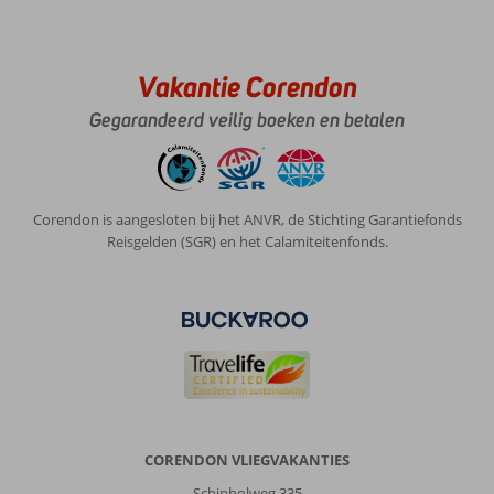
mee
Over
Sandy
Vakantie Corendon
Beach
Resort
Gegarandeerd veilig boeken en betalen
:
Hotel
was
top
Corendon is aangesloten bij het ANVR, de Stichting Garantiefonds
Aan
Reisgelden (SGR) en het Calamiteitenfonds.
het
strand.
Omgeving
buiten
hotel
was
saai
Algemene indruk
8
Eten
6
Ligging
8
Kamers
8
CORENDON VLIEGVAKANTIES
Service
8
Kindvriendelijk
8
Schipholweg 335