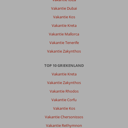
Resort
:
Vakantie Dubai
wij
Vakantie Kos
hielden
zelf
Vakantie Kreta
de
Vakantie Mallorca
kamer
netjes
Vakantie Tenerife
en
Vakantie Zakynthos
hadden
het
idee
TOP 10 GRIEKENLAND
dat
Vakantie Kreta
er
dan
Vakantie Zakynthos
verder
Vakantie Rhodos
niet
zoveel
Vakantie Corfu
werd
Vakantie Kos
gedaan
Vakantie Chersonissos
Algemene indruk
9
Eten
8
Vakantie Rethymnon
Ligging
8
Kamers
8