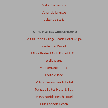
Service
8
Kindvriendelijk
-
Vakantie Lesbos
Prijs/kwaliteit
8
Wifi kwaliteit
8
Vakantie Ialyssos
Vakantie Stalis
Mireille
8,0
Nederland
TOP 10 HOTELS GRIEKENLAND
Gezin met oud(ere) kind(eren)
Mitsis Rodos Village Beach Hotel & Spa
,
26 april 2026
Zante Sun Resort
Mitsis Rodos Maris Resort & Spa
Over
Agios
Stella Island
Georgios:
Mediterraneo Hotel
Hotel
Porto village
was
top
Mitsis Ramira Beach Hotel
Animatie
Pelagos Suites Hotel & Spa
helemaal
die
Mitsis Norida Beach Hotel
kregen
Blue Lagoon Ocean
iedereen