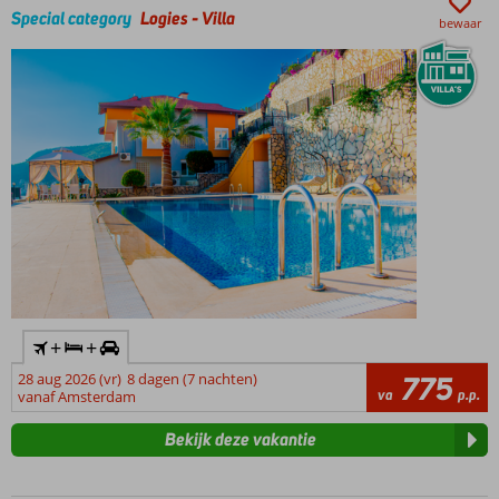
1
Special category
Logies
-
Villa
bewaar
kilometer
Comfortabele
kamers en
suites, ook
gerenoveerde
kamers
boekbaar
Neem
tijd
voor
jezelf
in het
Turks
bad
+
+
en de
sauna
28 aug 2026 (vr)
8 dagen (7 nachten)
775
va
p.p.
vanaf Amsterdam
Bekijk deze vakantie