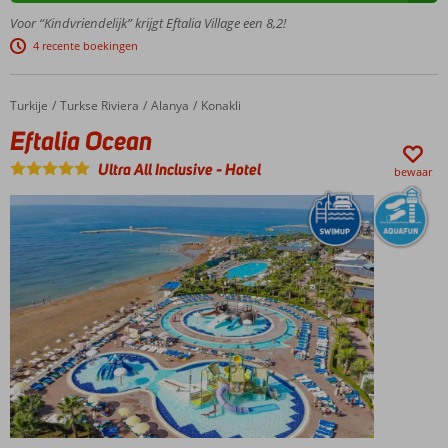
Ruim
Voor “Kindvriendelijk” krijgt Eftalia Village een 8,2!
opgezet
4 recente boekingen
vakantiedorp
in het groen
met
Turkije
Eftalia Ocean
Home
Turkse Riviera
Alanya
Konakli
laagbouw
Eftalia Ocean
Urenlang
zwemplezier
Ultra All Inclusive
-
Hotel
bewaar
en gave
glijbanen op
Eftalia
Island!
Nette
familiekamers
voor het hele
gezin
Boordevol
vermaak
en
activiteiten
voor jong
Voor het