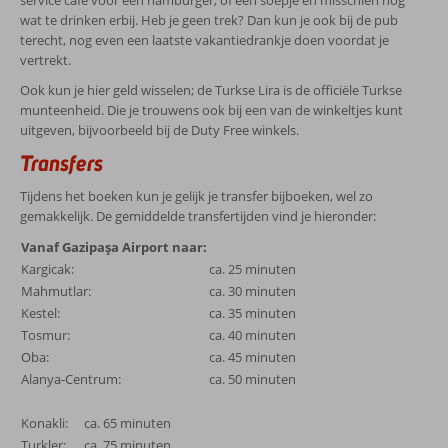
service café voor een hamburger, of een soepje en misschien nog
wat te drinken erbij. Heb je geen trek? Dan kun je ook bij de pub
terecht, nog even een laatste vakantiedrankje doen voordat je
vertrekt.
Ook kun je hier geld wisselen; de Turkse Lira is de officiële Turkse
munteenheid. Die je trouwens ook bij een van de winkeltjes kunt
uitgeven, bijvoorbeeld bij de Duty Free winkels.
Transfers
Tijdens het boeken kun je gelijk je transfer bijboeken, wel zo
gemakkelijk. De gemiddelde transfertijden vind je hieronder:
Vanaf Gazipaşa Airport naar:
Kargicak:
ca. 25 minuten
Mahmutlar:
ca. 30 minuten
Kestel:
ca. 35 minuten
Tosmur:
ca. 40 minuten
Oba:
ca. 45 minuten
Alanya-Centrum:
ca. 50 minuten
Konakli:
ca. 65 minuten
Turkler:
ca. 75 minuten