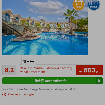
Fantastisch
+
en levendig
Zeer goed
familiehotel
8,2
31 aug 2026 (ma)
5 dagen (4 nachten)
863
643
va
p.p.
vanaf Amsterdam
Met
beoordelingen
privézandstrand
Bekijk deze vakantie
en pier
Luxe
Voor “Kindvriendelijk” krijgt Long Beach Alanya een 8,7!
kamers,
13 recente boekingen
villa's,
suites