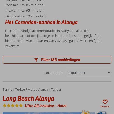
Avsallar:
ca. 85 minuten
Incekum:
ca. 95 minuten
Okurcalar:
ca. 105 minuten
Het Corendon-aanbod in Alanya
Hieronder vind je accommodaties in Alanya en als je de
beschikbaarheid bekijkt, zie je rechts in de kassabon gelijk of de
bijbehorende vlucht naar en van Gazipaşa gaat. Alvast een fijne
vakantie!
Filter 183 aanbiedingen
Sorteren op:
Turkije
Long Beach Alanya
Home
Turkse Riviera
Alanya
Turkler
Long Beach Alanya
Ultra All Inclusive
-
Hotel
bewaar