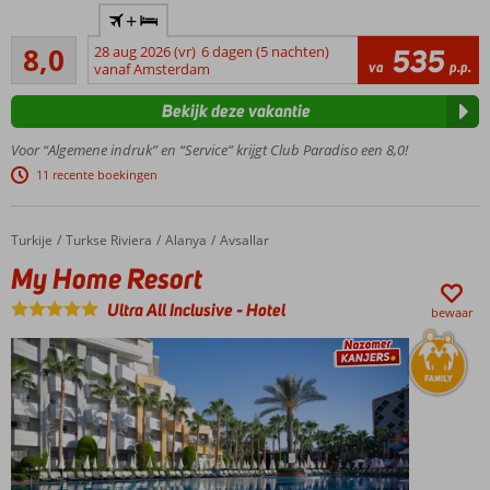
Ideaal
+
familiehotel
Zeer goed
met ruime
8,0
28 aug 2026 (vr)
6 dagen (5 nachten)
535
986
va
p.p.
kamers,
vanaf Amsterdam
beoordelingen
aquafun en
Bekijk deze vakantie
privéstrand
Al
Voor “Algemene indruk” en “Service” krijgt Club Paradiso een 8,0!
jarenlang
11 recente boekingen
favoriet!
Waterpret
in de
Turkije
My Home Resort
Home
Turkse Riviera
Alanya
Avsallar
splash
My Home Resort
pool &
racen van
Ultra All Inclusive
-
Hotel
bewaar
de
glijbanen
Ruime
familiekamers
tot wel 8
personen!
Wat een
service,