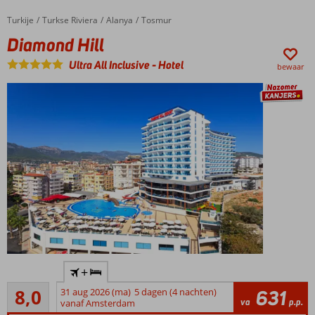
Turkije
Diamond Hill
Home
Turkse Riviera
Alanya
Tosmur
Diamond Hill
Ultra All Inclusive
-
Hotel
bewaar
Fijn hotel
+
met
Zeer goed
centrale
8,0
31 aug 2026 (ma)
5 dagen (4 nachten)
631
339
va
p.p.
ligging,
vanaf Amsterdam
beoordelingen