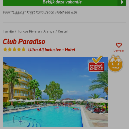
Bekijk deze vakantie
kamers en
zwembad
Voor “Ligging” krijgt Kaila Beach Hotel een 8,9!
met
glijbanen
Miniclub
Turkije
Club Paradiso
Home
Turkse Riviera
Alanya
Kestel
met
volop
Club Paradiso
vermaak
Ultra All Inclusive
-
Hotel
en
bewaar
aquafun
in het
zwembad
Smakelijk
dineren in 3 à-la-
carterestaurants
of ga voor het
uitgebreide
buffetrestaurant
Verblijf in
een (deluxe)
familiekamer