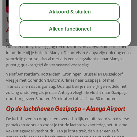
Vlieg met Corendon naar Gazipaşa -
Alanya Airport
Deze luchthaven ligt vlak bij de gelijknamige plaats Gazipaşa, aan de
Golf van Antalya. De ligging ten opzichte van Alanya is ideaal, je bent
in no-time bij je hotel in Alanya. De hotels in Alanya zijn ook nog eens
voordelig geprijsd, dus al met al is een vliegvakantie naar Alanya
gunstig qua (reis)tijd én verrassend voordelig!
Vanaf Amsterdam, Rotterdam, Groningen, Brussel en Düsseldorf
vlieg je met Corendon (Dutch) Airlines naar Gazipaşa, of met
Transavia, en dat is gunstig. Qua tijd ben je namelijk gemiddeld nét
zo lang onderweg als je naar Antalya vliegt; de vlucht naar Gazipaşa
duurt ongeveer 3 uur en 50 minuten tot ca. 4 uur 30 minuten.
Op de luchthaven Gazipaşa - Alanya Airport
De luchthaven is compact en overzichtelijk, en uiteraard van diverse
gemakken voorzien zodat je tot de laatste vakantiedag het utlieme
vakantiegevoel vasthoudt. Heb je lichte trek, dan is er een self-