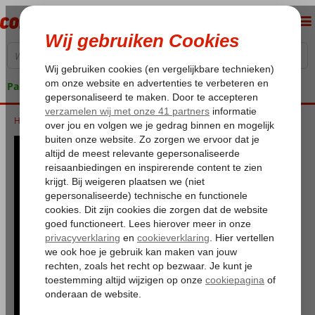
Pakketgarantie
Home
Gazipasa - Alanya Airport