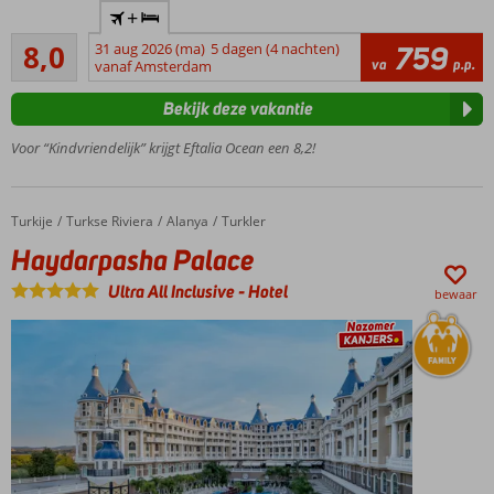
én oud
+
hele gezin,
Zeer goed
met
8,0
31 aug 2026 (ma)
5 dagen (4 nachten)
759
160
va
p.p.
privéstrand
vanaf Amsterdam
beoordelingen
Eindeloos
Bekijk deze vakantie
glijplezier
en
Voor “Kindvriendelijk” krijgt Eftalia Ocean een 8,2!
spetterpret
op Eftalia
Island!
Turkije
Haydarpasha Palace
Home
Turkse Riviera
Alanya
Turkler
Verblijf in een
Haydarpasha Palace
comfortabele,
ruime
Ultra All Inclusive
-
Hotel
bewaar
(familie)kamer
of boek een
swim-up
Ultra All
Inclusive
met
24/7
drankjes
Een