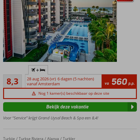
familiekamer
Ultra All
Inclusive
met 24/7
drankjes!
Relax aan
het
zwembad
of
ontspan
Fijn
+
in het
familiehotel
Turks
Zeer goed
nabij het
8,3
28 aug 2026 (vr)
6 dagen (5 nachten)
560
516
bad
va
p.p.
privéstrand,
vanaf Amsterdam
beoordelingen
met
Nog 1 kamer(s) beschikbaar op deze site
familiekamers
en zwembad
Bekijk deze vakantie
met glijbanen
Een van
Voor “Service” krijgt Grand Uysal Beach & Spa een 8,4!
onze
favoriete
hotels in
Turkije
Eftalia Village
Home
Turkse Riviera
Alanya
Turkler