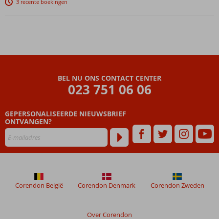
3 recente boekingen
en
behulpzaam
personeel
All
Inclusive
ook
mogelijk
BEL NU ONS CONTACT CENTER
023 751 06 06
GEPERSONALISEERDE NIEUWSBRIEF
ONTVANGEN?
Corendon België
Corendon Denmark
Corendon Zweden
Over Corendon