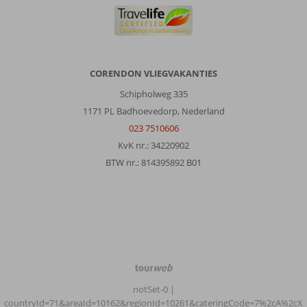
CORENDON VLIEGVAKANTIES
Schipholweg 335
1171 PL Badhoevedorp, Nederland
023 7510606
KvK nr.: 34220902
BTW nr.: 814395892 B01
TourWeb
©
notSet-0
|
NetMatch
countryId=71&areaId=10162&regionId=10261&cateringCode=7%2cA%2cX