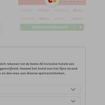
*incl. alle verplichte kosten
Oktober
1119
p.p.
November
958
p.p.
December
998
p.p.
Januari
1148
p.p.
Bekijk beschikbaarheid
ich rekenen tot de beste All Inclusive hotels van
astvrijheid. Hoewel het hotel aan het fijne strand
n en doe mee aan diverse sportactiviteiten.