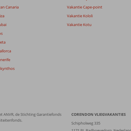
7,9
ran Canaria
Vakantie Cape-point
lijk
7,5
it
7,1
iza
Vakantie Kololi
ubai
Vakantie Kotu
os
Filter reisgezelschap
Sorteren op
Alle
datum (nieuw > oud)
eta
allorca
nerife
akynthos
et ANVR, de Stichting Garantiefonds
CORENDON VLIEGVAKANTIES
iteitenfonds.
Schipholweg 335
1171 PL Badhoevedorp, Nederlan