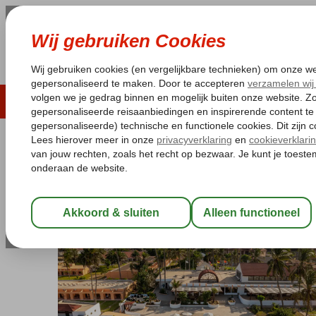
LAST MINUTE
ZOMER 2026
ZONVAKA
Pakketgarantie
Laagsteprijsgarantie*
Gratis
Gambia
Home
West Gambia
Cape Point
Sun Beach
Sun Beach
All Inclusive
-
Hotel