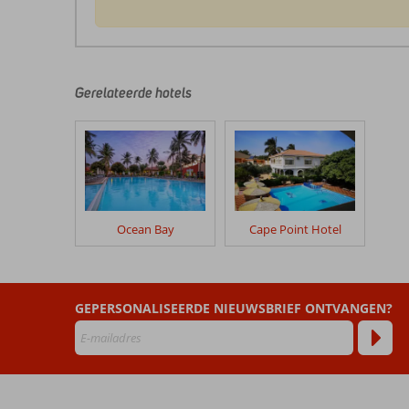
De
beoordelingen
zijn
door
Gerelateerde hotels
onze
klanten
geschreven
na
hun
verblijf
in
Ocean Bay
Cape Point Hotel
Sun
Beach
Beoordelingen
GEPERSONALISEERDE NIEUWSBRIEF ONTVANGEN?
die
ouder
zijn
dan
48