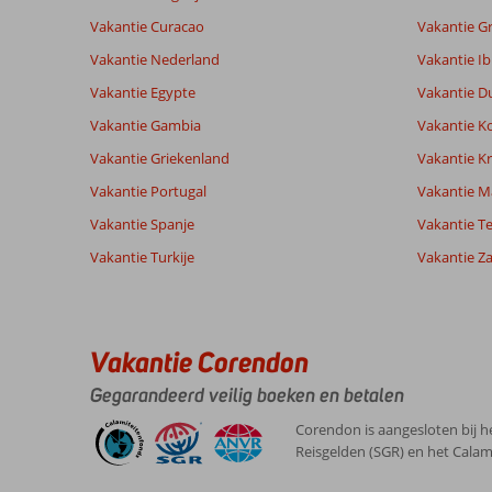
Gebaseerd op:
Ligging
8,7
Kamers
425
Vakantie Curacao
Vakantie G
Aanrader
Service
9,1
Kindvriende
beoordelingen
Prijs/kwaliteit
8,5
Wifi kwalite
Vakantie Nederland
Vakantie Ib
Vakantie Egypte
Vakantie D
Vakantie Gambia
Vakantie K
Ervaringen
Taal
van onze
Nederlands (NL) (384)
Vakantie Griekenland
Vakantie Kr
klanten
Vakantie Portugal
Vakantie M
Vakantie Spanje
Vakantie Te
9,0
Vakantie Turkije
Vakantie Z
Gastvrij,
Algemene indruk
9
zonovergoten
Ligging
8
Christian
en
Service
10
Nederland
gastvrij
Prijs/kwaliteit
9
land.
Vakantie Corendon
Met partner
Eten
10
Zeer
,
Kamers
7
Gegarandeerd veilig boeken en betalen
vriendelijke
31 maart 2026
Kindvriendelijk
-
mensen.
Wifi kwaliteit
8
Corendon is aangesloten bij h
Reisgelden (SGR) en het Calam
Over
Sun