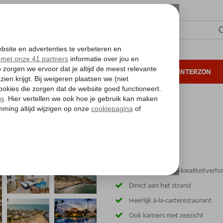
NTIE
VERRE REIZEN
ALL INCLUSIVE
WINTERZON
 annuleren*
Uitstekende prijs-kwaliteitverh
Direct aan het strand
Heerlijk à-la-carterestaurant
Ook kamers met zeezicht