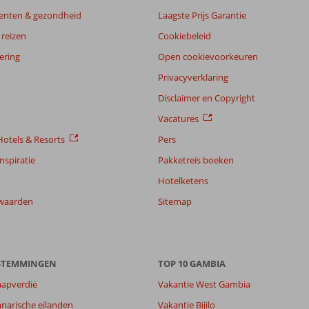
enten & gezondheid
Laagste Prijs Garantie
reizen
Cookiebeleid
ering
Open cookievoorkeuren
Privacyverklaring
Disclaimer en Copyright
Vacatures
otels & Resorts
Pers
nspiratie
Pakketreis boeken
Hotelketens
waarden
Sitemap
ESTEMMINGEN
TOP 10 GAMBIA
aapverdië
Vakantie West Gambia
8,6
narische eilanden
Vakantie Bijilo