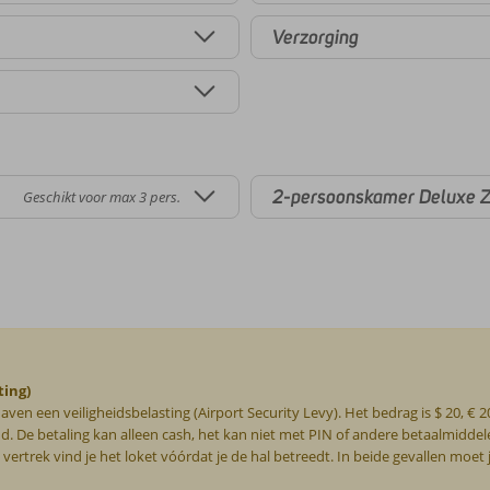
Verzorging
2-persoonskamer Deluxe Z
Geschikt voor max 3 pers.
ting)
thaven een veiligheidsbelasting (Airport Security Levy). Het bedrag is $ 20, 
 De betaling kan alleen cash, het kan niet met PIN of andere betaalmiddelen
j vertrek vind je het loket vóórdat je de hal betreedt. In beide gevallen m