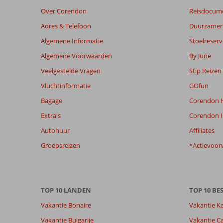
maanden
Over Corendon
Reisdocum
worden
niet
Adres & Telefoon
Duurzamer 
meer
Algemene Informatie
Stoelreserv
weergegeven
om
Algemene Voorwaarden
By June
de
Veelgestelde Vragen
Stip Reizen
relevantie
van
Vluchtinformatie
GOfun
de
Bagage
Corendon H
getoonde
beoordelingen
Extra's
Corendon I
te
Autohuur
Affiliates
garanderen.
Meer
Groepsreizen
*Actievoor
info
over
onze
beoordelingen.
TOP 10 LANDEN
TOP 10 B
Vakantie Bonaire
Vakantie K
Totale score
Scoreverdeling
8,6
Algemene indruk
8,6
Eten
Vakantie Bulgarije
Vakantie Ca