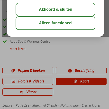
04:45
00:25
aug 37°
C
delen
bewaar
Direct aan het privéstrand en Soho Square
Gratis shuttleservice: strand en Na’ama Bay
Uitgebreide keuze van restaurants en bars
Aqua Spa & Wellness Centre
Meer lezen
Prijzen & boeken
Beschrijving
Foto's & Video's
Kaart
Vlucht
Egypte
Home
Rode Zee
Sharm el Sheikh
Na'ama Bay
Sierra Hotel