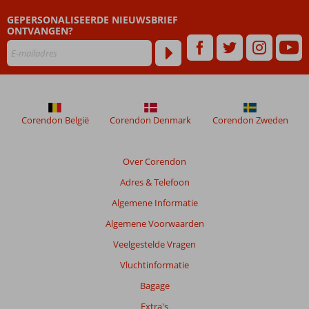
dan
GEPERSONALISEERDE NIEUWSBRIEF
48
ONTVANGEN?
maanden
worden
niet
meer
weergegeven
om
de
Corendon België
Corendon Denmark
Corendon Zweden
relevantie
van
de
Over Corendon
getoonde
Adres & Telefoon
beoordelingen
te
Algemene Informatie
garanderen.
Algemene Voorwaarden
Meer
info
Veelgestelde Vragen
over
Vluchtinformatie
onze
beoordelingen.
Bagage
Extra's