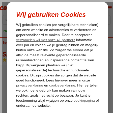
Pakketgarantie
Egypte
Home
Rode Zee
Sharm el Sheikh
Na'ama Bay
Sierra Hotel
Sierra Hotel
All Inclusive
-
Hotel