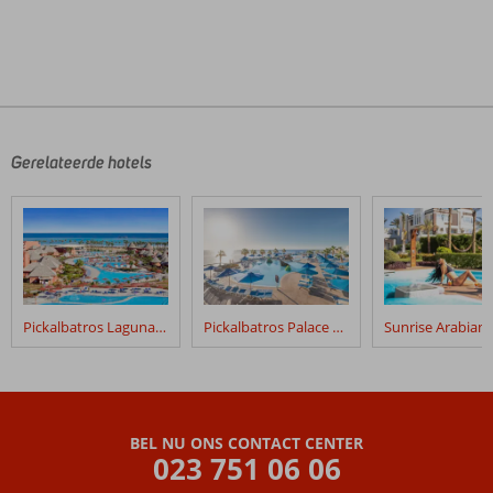
De
beoordelingen
zijn
door
Gerelateerde hotels
onze
klanten
geschreven
na
hun
verblijf
in
Pickalbatros Laguna Vista
Pickalbatros Palace Resort
Sierra
Hotel
Beoordelingen
die
BEL NU ONS CONTACT CENTER
ouder
023 751 06 06
zijn