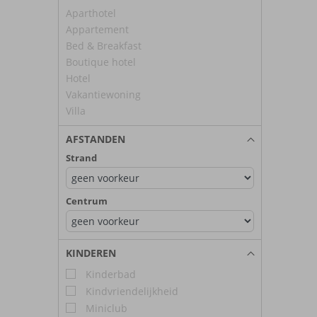
Aparthotel
Appartement
Bed & Breakfast
Boutique hotel
Hotel
Vakantiewoning
Villa
AFSTANDEN
Strand
Centrum
KINDEREN
Kinderbad
Kindvriendelijkheid
Miniclub