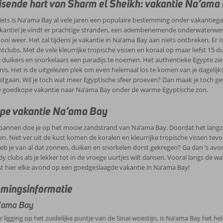
le stadscentra.
isende hart van Sharm el Sheikh: vakantie Na’ama
r, dat tegenwoordig op de UNESCO lijst van beschermd werelderfgoed staat.
al Park dat bekend staat om het prachtige woestijnlandschap en één van ’s w
iets is Na’ama Bay al vele jaren een populaire bestemming onder vakantiegan
st, Na’ama Bay heeft alles in huis voor een heerlijke en onvergetelijke vakant
akantie! Je vindt er prachtige stranden, een adembenemende onderwaterwer
ooi weer. Het zal tijdens je vakantie in Na’ama Bay aan niets ontbreken. Er is
tclubs. Met de vele kleurrijke tropische vissen en koraal op maar liefst 15 
duikers en snorkelaars een paradijs te noemen. Het authentieke Egypte zie je 
nis. Het is de uitgelezen plek om even helemaal los te komen van je dagelij
itgaan. Wil je toch wat meer Egyptische sfeer proeven? Dan maak je toch g
je goedkope vakantie naar Na’ama Bay onder de warme Egyptische zon.
pe vakantie Na’ama Bay
annen doe je op het mooie zandstrand van Na’ama Bay. Doordat het langzaa
n. Niet ver uit de kust komen de koralen en kleurrijke tropische vissen tevo
b je van al dat zonnen, duiken en snorkelen dorst gekregen? Ga dan ’s avond
dy clubs als je lekker tot in de vroege uurtjes wilt dansen. Vooral langs de
st hier elke avond op een goedgeslaagde vakantie in Na’ama Bay!
mingsinformatie
’ama Bay
r ligging op het zuidelijke puntje van de Sinaï woestijn, is Na’ama Bay het he