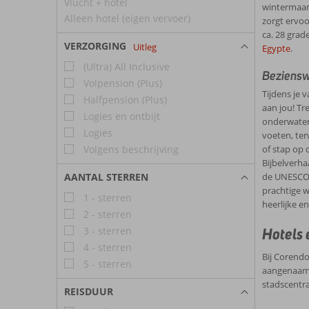
Vlucht + hotel
wintermaand
Alleen hotel (eigen vervoer)
zorgt ervoo
ca. 28 grad
VERZORGING
Uitleg
Egypte
.
(Ultra) All Inclusive
Beziensw
Volpension (Plus)
Tijdens je 
Halfpension (Plus)
aan jou! Tr
Logies en ontbijt
onderwater
Logies
voeten, ter
Volgens beschrijving
of stap op 
Bijbelverha
AANTAL STERREN
de UNESCO l
prachtige w
1 - sterren
heerlijke e
2 - sterren
3 - sterren
Hotels 
4 - sterren
Bij Corendo
5 - sterren
aangenaam m
stadscentra
REISDUUR