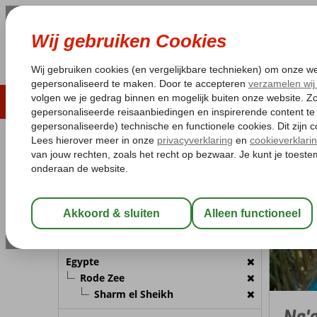
LAST MINUTE
ZOMER 2026
ZONVAKA
Pakketgarantie
Laagsteprijsgarantie*
Gratis
REISGEZELSCHAP
Egypte
Home
R
Kamer 1:
2 Personen
Wijzig Reisgezelschap
BESTEMMING
Egypte
Rode Zee
Sharm el Sheikh
Na'