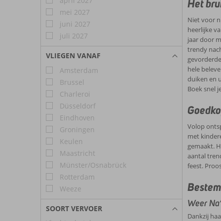
april 2027
eventue
Het bru
klooste
mei 2027
Nationa
Niet voor n
voor kie
juni 2027
heerlijke v
juli 2027
jaar door m
trendy nach
VLIEGEN VANAF
gevorderde 
hele beleve
Amsterdam
duiken en u
Brussel
Boek snel 
Charleroi
Düsseldorf
Goedko
Eindhoven
Volop ontsp
Groningen
met kindere
Keulen
gemaakt. He
Maastricht
aantal tren
Münster/Osnabrück
feest. Proo
Rotterdam
Bestem
Weeze
Weer Na
SOORT VERVOER
Dankzij haa