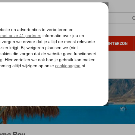
NTIE
VERRE REIZEN
ALL INCLUSIVE
WINTERZON
 annuleren*
ode Zee
Sharm el Sheikh
Na'ama Bay
ama Bay