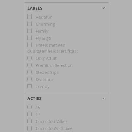
LABELS
Aquafun
Charming
Family
Fly & go
Hotels met een
duurzaamheidscertificaat
Only Adult
Premium Selection
Stedentrips
Swim-up
Trendy
ACTIES
16
17
Corendon Villa's
Corendon's Choice