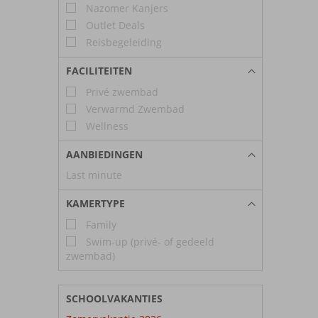
Nazomer Kanjers
Outlet Deals
Reisbegeleiding
FACILITEITEN
Privé zwembad
Verwarmd Zwembad
Wellness
AANBIEDINGEN
Last minute
KAMERTYPE
Family
Swim-up (privé- of gedeeld
zwembad)
SCHOOLVAKANTIES