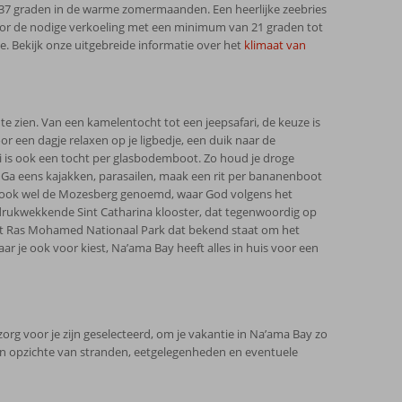
n 37 graden in de warme zomermaanden. Een heerlijke zeebries
 voor de nodige verkoeling met een minimum van 21 graden tot
. Bekijk onze uitgebreide informatie over het
klimaat van
e zien. Van een kamelentocht tot een jeepsafari, de keuze is
or een dagje relaxen op je ligbedje, een duik naar de
 is ook een tocht per glasbodemboot. Zo houd je droge
Ga eens kajakken, parasailen, maak een rit per bananenboot
of ook wel de Mozesberg genoemd, waar God volgens het
ndrukwekkende Sint Catharina klooster, dat tegenwoordig op
 het Ras Mohamed Nationaal Park dat bekend staat om het
ar je ook voor kiest, Na’ama Bay heeft alles in huis voor een
rg voor je zijn geselecteerd, om je vakantie in Na’ama Bay zo
ten opzichte van stranden, eetgelegenheden en eventuele