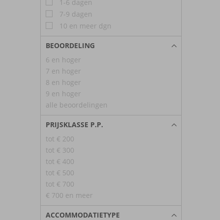
1-6 dagen
7-9 dagen
10 en meer dgn
BEOORDELING
6 en hoger
7 en hoger
8 en hoger
9 en hoger
alle beoordelingen
PRIJSKLASSE P.P.
tot € 200
tot € 300
tot € 400
tot € 500
tot € 700
€ 700 en meer
ACCOMMODATIETYPE