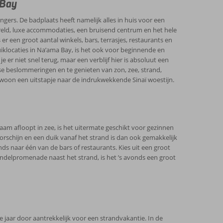
 Bay
 Dichter bij de badplaats vind je het Ras Mohamed
erelds mooiste duikl- en snorkellocaties. Waar je ook
gers. De badplaats heeft namelijk alles in huis voor een
ie in de zon.
eld, luxe accommodaties, een bruisend centrum en het hele
 er een groot aantal winkels, bars, terrasjes, restaurants en
duiklocaties in Na’ama Bay, is het ook voor beginnende en
er niet snel terug, maar een verblijf hier is absoluut een
kse beslommeringen en te genieten van zon, zee, strand,
ewoon een uitstapje naar de indrukwekkende Sinaï woestijn.
m afloopt in zee, is het uitermate geschikt voor gezinnen
orschijn en een duik vanaf het strand is dan ook gemakkelijk
s naar één van de bars of restaurants. Kies uit een groot
 wandelpromenade naast het strand, is het ’s avonds een groot
le jaar door aantrekkelijk voor een strandvakantie. In de