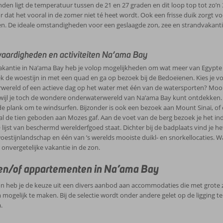
en ligt de temperatuur tussen de 21 en 27 graden en dit loop top tot zo’
r dat het vooral in de zomer niet té heet wordt. Ook een frisse duik zorgt
en. De ideale omstandigheden voor een geslaagde zon, zee en strandvakantie
aardigheden en activiteiten Na’ama Bay
vakantie in Na’ama Bay heb je volop mogelijkheden om wat meer van Egypte t
ek de woestijn in met een quad en ga op bezoek bij de Bedoeïenen. Kies je vo
wereld of een actieve dag op het water met één van de watersporten? Mooi
wijl je toch de wondere onderwaterwereld van Na’ama Bay kunt ontdekken. 
de plank om te windsurfen. Bijzonder is ook een bezoek aan Mount Sinaï, 
al de tien geboden aan Mozes gaf. Aan de voet van de berg bezoek je het i
ijst van beschermd werelderfgoed staat. Dichter bij de badplaats vind je
oestijnlandschap en één van ’s werelds mooiste duikl- en snorkellocaties. Wa
n onvergetelijke vakantie in de zon.
en/of appartementen in Na’ama Bay
n heb je de keuze uit een divers aanbod aan accommodaties die met grote zo
ogelijk te maken. Bij de selectie wordt onder andere gelet op de ligging 
.