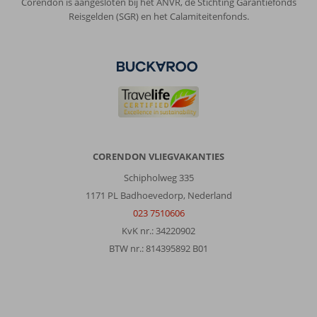
Corendon is aangesloten bij het ANVR, de Stichting Garantiefonds
Reisgelden (SGR) en het Calamiteitenfonds.
CORENDON VLIEGVAKANTIES
Schipholweg 335
1171 PL Badhoevedorp, Nederland
023 7510606
KvK nr.: 34220902
BTW nr.: 814395892 B01