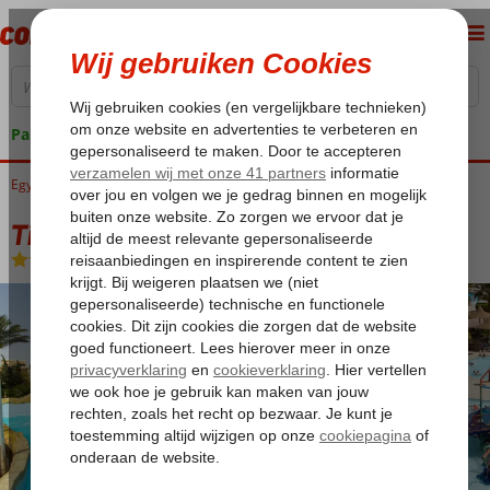
Pakketgarantie
Egypte
Home
Rode Zee
Hurghada
Hurghada-Stad
Titanic Resort & Aqua Park
Titanic Resort & Aqua Park
All Inclusive
-
Hotel