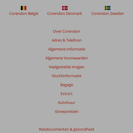
worden
niet
meer
Corendon België
Corendon Denmark
Corendon Zweden
weergegeven
om
de
Over Corendon
relevantie
Adres & Telefoon
van
de
Algemene Informatie
getoonde
Algemene Voorwaarden
beoordelingen
te
Veelgestelde Vragen
garanderen.
Vluchtinformatie
Meer
info
Bagage
over
Extra's
onze
beoordelingen.
Autohuur
Groepsreizen
Reisdocumenten & gezondheid