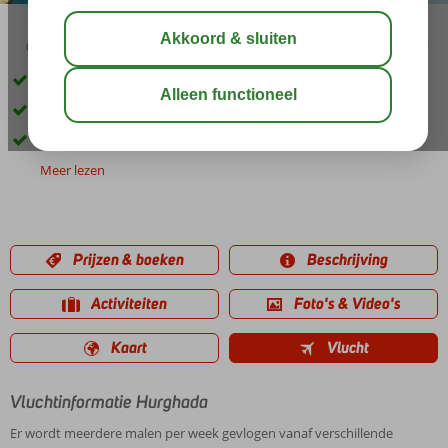
04:50
00:20
aug 34°
C
delen
bewaar
Meerdere zwembaden en een Aqua Park
Een heerlijk Wellness Center
Gevarieerd animatieprogramma
Meer lezen
Prijzen & boeken
Beschrijving
Activiteiten
Foto's & Video's
Kaart
Vlucht
Vluchtinformatie Hurghada
Er wordt meerdere malen per week gevlogen vanaf verschillende