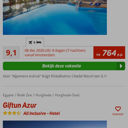
Prachtig 5-
+
sterrenhotel
Uitstekend
in unieke
9,1
08 dec 2026 (di)
8 dagen (7 nachten)
764
142
va
p.p.
stijl
vanaf Amsterdam
beoordelingen
Privéstrand...
Bekijk deze vakantie
huisrif...
onvergetelijke
Voor “Algemene indruk” krijgt Pickalbatros Citadel Resort een 9,1!
ervaring
Wat
een
Egypte
Giftun Azur
Home
Rode Zee
Hurghada
Hurghada-Stad
uitzicht!
Giftun Azur
Kijk de
kids
All Inclusive
-
Hotel
bewaar
eens
genieten