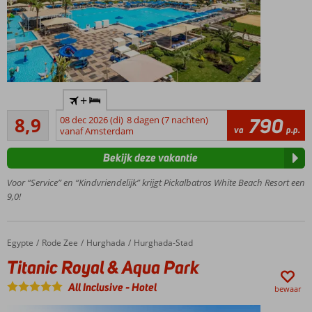
5-
+
sterren
Aanrader
All
8,9
08 dec 2026 (di)
8 dagen (7 nachten)
790
91
va
p.p.
Inclusive
vanaf Amsterdam
beoordelingen
topper
Bekijk deze vakantie
Heerlijk
privé
Voor “Service” en “Kindvriendelijk” krijgt Pickalbatros White Beach Resort een
zandstrand
9,0!
voor de
deur
Kinderen
Egypte
Titanic Royal & Aqua Park
Home
Rode Zee
Hurghada
Hurghada-Stad
opgelet: 4
Titanic Royal & Aqua Park
kinderbaden,
14 glijbanen
All Inclusive
-
Hotel
bewaar
Lekker
eten in