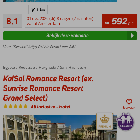
Only
+
Adult:
Zeer goed
min.
8,1
01 dec 2026 (di)
8 dagen (7 nachten)
592
203
va
p.p.
leeftijd
vanaf Amsterdam
beoordelingen
18 jaar
Bekijk deze vakantie
Direct
aan het
Voor “Service” krijgt Bel Air Resort een 8,6!
strand
en
beschikt
Egypte
KaiSol Romance Resort (ex. Sunrise Romance Resort Grand Select)
Home
Rode Zee
Hurghada
Sahl Hasheesh
over
een
KaiSol Romance Resort (ex.
eigen
Sunrise Romance Resort
huisrif
Grand Select)
Diverse
restaurants
All Inclusive
-
Hotel
beschikbaar
bewaar