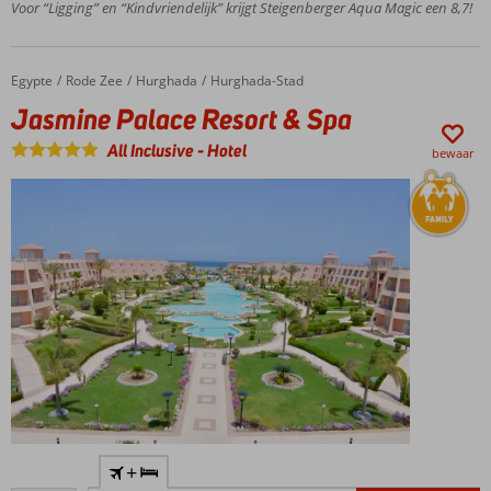
Voor “Ligging” en “Kindvriendelijk” krijgt Steigenberger Aqua Magic een 8,7!
Animatieprogramma
voor jong en oud!
Egypte
Jasmine Palace Resort & Spa
Home
Rode Zee
Hurghada
Hurghada-Stad
Jasmine Palace Resort & Spa
All Inclusive
-
Hotel
bewaar
All Inclusive
+
genieten en