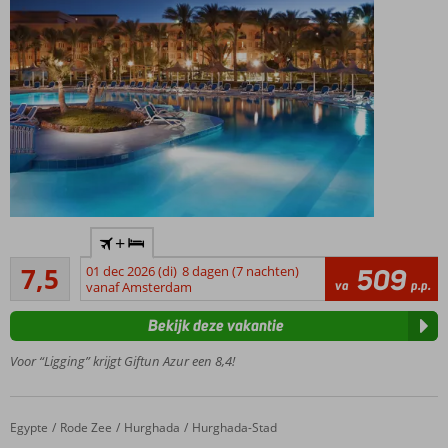
Relax bij 1
van de 3
zwembaden
Loop zo
+
het
Goed
zandstrand
7,5
01 dec 2026 (di)
8 dagen (7 nachten)
509
221
va
p.p.
op
vanaf Amsterdam
beoordelingen
Volop
Bekijk deze vakantie
keuze met
7
Voor “Ligging” krijgt Giftun Azur een 8,4!
restaurants
Miniclub
voor de
Egypte
Pickalbatros Aqua Blu Resort Hurghada
Home
Rode Zee
Hurghada
Hurghada-Stad
kids, zo