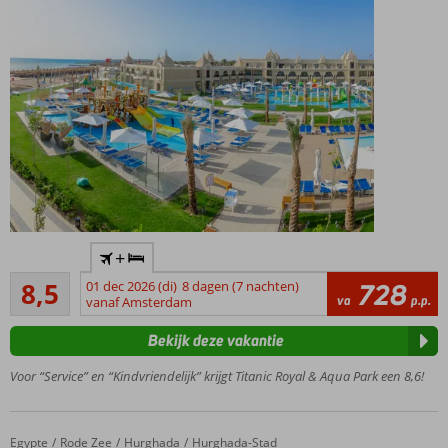
maar liefst
4
restaurants
Nooit
meer
naar
huis!
Direct
+
aan
Aanrader
het
8,5
01 dec 2026 (di)
8 dagen (7 nachten)
728
92
va
p.p.
strand
vanaf Amsterdam
beoordelingen
Uitstekende
Bekijk deze vakantie
kwaliteit
voor een
Voor “Service” en “Kindvriendelijk” krijgt Titanic Royal & Aqua Park een 8,6!
zeer goede
prijs
Spitter,
Egypte
Beach Albatros Resort
Home
Rode Zee
Hurghada
Hurghada-Stad