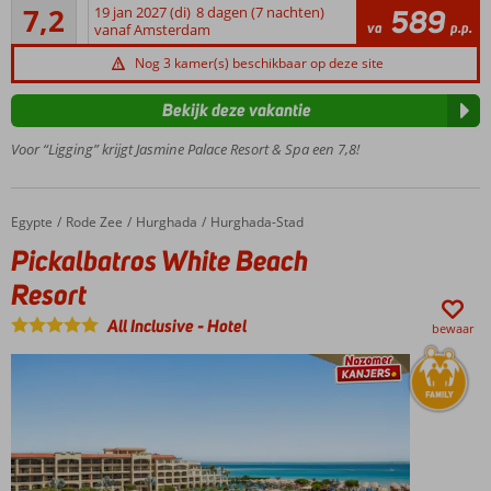
Voldoende/goed
ontspannen
7,2
19 jan 2027 (di)
8 dagen (7 nachten)
589
87
va
p.p.
vanaf Amsterdam
Dagje
beoordelingen
privéstrand
Nog 3 kamer(s) beschikbaar op deze site
of relaxen bij
1 van de 5
Bekijk deze vakantie
zwembaden?
Voor “Ligging” krijgt Jasmine Palace Resort & Spa een 7,8!
1...2... nee;
6 à-la-carte
restaurants
Ruime
Egypte
Pickalbatros White Beach Resort
Home
Rode Zee
Hurghada
Hurghada-Stad
(familie)kamers
Pickalbatros White Beach
Resort
All Inclusive
-
Hotel
bewaar