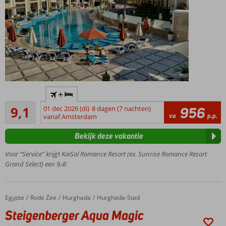
Only
+
Adult:
Uitstekend
min.
9,1
01 dec 2026 (di)
8 dagen (7 nachten)
956
167
va
p.p.
leeftijd
vanaf Amsterdam
beoordelingen
16 jaar
Bekijk deze vakantie
Luxe
Premium
Voor “Service” krijgt KaiSol Romance Resort (ex. Sunrise Romance Resort
Selection
Grand Select) een 9,4!
resort met
romantische
sfeer
Egypte
Steigenberger Aqua Magic
Home
Rode Zee
Hurghada
Hurghada-Stad
Direct aan
Steigenberger Aqua Magic
het
privéstrand