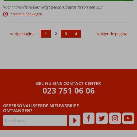
4
Voor “Kindvriendelijk” krijgt Beach Albatros Resort een 9,3!
restaurants
2 recente boekingen
Veel
kinderfaciliteiten
…
All
vorige pagina
1
2
3
4
volgende pagina
Inclusive
genieten!
BEL NU ONS CONTACT CENTER
023 751 06 06
GEPERSONALISEERDE NIEUWSBRIEF
ONTVANGEN?