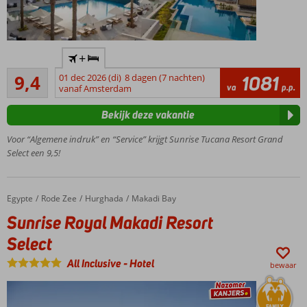
Trendy
+
resort;
Uitstekend
alles
9,4
01 dec 2026 (di)
8 dagen (7 nachten)
1081
69
va
p.p.
ademt
vanaf Amsterdam
beoordelingen
luxe
Bekijk deze vakantie
Panoramisch
uitzicht over
Voor “Algemene indruk” en “Service” krijgt Sunrise Tucana Resort Grand
de baai van
Select een 9,5!
Makadi
Posh
Club
Egypte
Sunrise Royal Makadi Resort Select
Home
Rode Zee
Hurghada
Makadi Bay
voor de
Sunrise Royal Makadi Resort
ultieme
vakantie-
Select
ervaring
All Inclusive
-
Hotel
Verfijnde
bewaar
gerechten uit
wereldkeukens