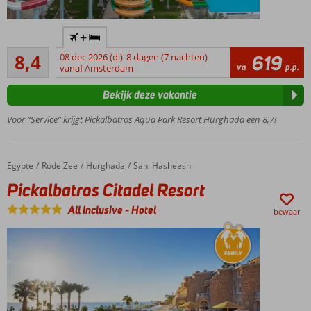
Paradijs
+
voor
Zeer goed
een
8,4
08 dec 2026 (di)
8 dagen (7 nachten)
619
58
va
p.p.
scherpe
vanaf Amsterdam
beoordelingen
prijs
Bekijk deze vakantie
Aquafun
alert: wat
Voor “Service” krijgt Pickalbatros Aqua Park Resort Hurghada een 8,7!
een gaaf
Aquapark!
Naar het
Egypte
Pickalbatros Citadel Resort
Home
Rode Zee
Hurghada
Sahl Hasheesh
privéstrand?
Pickalbatros Citadel Resort
Neem de
gratis
All Inclusive
-
Hotel
bewaar
shuttle
Familiekamers
bestaande uit
2 ruimtes
Zo veel leuke
kinderactiviteiten