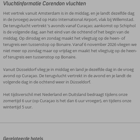
Vluchtinformatie Corendon vluchten
Het vertrek vanuit Amsterdam is in de middag, en je landt dezelfde dag
in de (vroege) avond op Hato International Airport, vlak bij Willemstad.
De terugvlucht vertrekt ’s avonds vanaf Curaçao; aankomst op Schiphol
is de volgende dag, aan het eind van de ochtend of het begin van de
middag. Op dinsdag en zondag maakt het vliegtuig op de heen- of
terugreis een tussenstop op Bonaire. Vanaf 6 november 2026 vliegen we
niet meer op zondag maar op vrijdag en maakt het vliegtuig op de heen-
of terugreis een tussenstop op Bonaire.
Vanuit Düsseldorf vlieg je in middag en land je dezelfde dag in de vroeg
avond op Curaçao. De terugvlucht vertrekt in de avond en je landt de
volgende dag in de ochtend weer in Düsseldorf.
Het tijdsverschil met Nederland en Duitsland bedraagt tijdens onze
zomertijd 6 uur (op Curaçao is het dan 6 uur vroeger), en tijdens onze
wintertijd 5 uur.
De
beoordelingen
zijn
door
Gerelateerde hotels