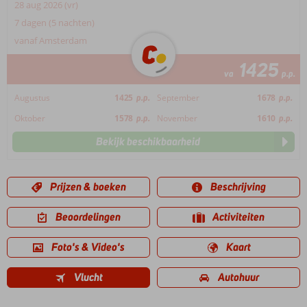
28 aug 2026 (vr)
7 dagen (5 nachten)
vanaf Amsterdam
1425
va
p.p.
Augustus
1425
p.p.
September
1678
p.p.
Oktober
1578
p.p.
November
1610
p.p.
Bekijk beschikbaarheid
Prijzen & boeken
Beschrijving
Beoordelingen
Activiteiten
Foto's & Video's
Kaart
Vlucht
Autohuur