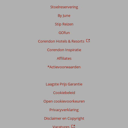
beoordelingen.
Stoelreservering
By June
Totale
score
Stip Reizen
GOfun
Gebaseerd
op:
Corendon Hotels & Resorts
870
Corendon Inspiratie
beoordelingen
Affiliates
*Actievoorwaarden
Scoreverdeling
Algemene indruk
8,4
Eten
7,9
Ligging
8,7
Kamers
8,5
Laagste Prijs Garantie
Service
7,5
Kindvriendelijk
7,7
Cookiebeleid
Prijs/kwaliteit
7,5
Wifi kwaliteit
8,3
Open cookievoorkeuren
Ervaringen
Privacyverklaring
van
onze
Disclaimer en Copyright
klanten
Vacatures