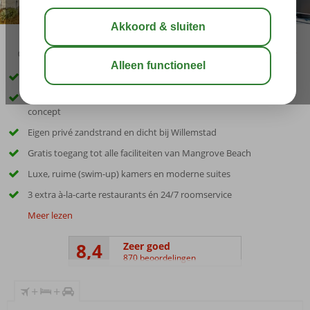
09:00
aug 32°
C
delen
bewaar
Inclusief huurauto
Exclusief Corendon resort met uitgebreid Ultra All Inclusive
concept
Eigen privé zandstrand en dicht bij Willemstad
Gratis toegang tot alle faciliteiten van Mangrove Beach
Luxe, ruime (swim-up) kamers en moderne suites
3 extra à-la-carte restaurants én 24/7 roomservice
Meer lezen
8,4
Zeer goed
870 beoordelingen
+
+