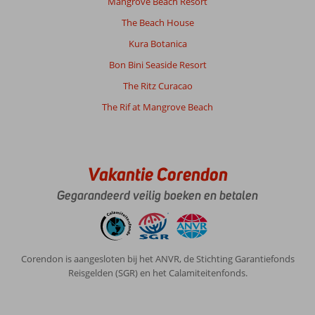
Mangrove Beach Resort
een
The Beach House
geweldig
resort.
Kura Botanica
Vriendelijk
Bon Bini Seaside Resort
personeel,
goed
The Ritz Curacao
eten,
The Rif at Mangrove Beach
centrale
ligging.
Zijn
er
puntjes
Vakantie Corendon
van
verbetering,
Gegarandeerd veilig boeken en betalen
zeker!
Het
is
nu
Corendon is aangesloten bij het ANVR, de Stichting Garantiefonds
net
Reisgelden (SGR) en het Calamiteitenfonds.
geen
5
sterren