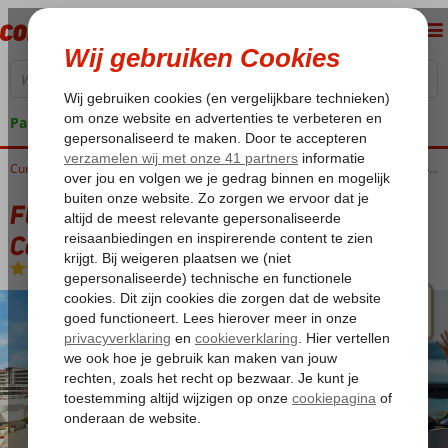
Pakketgarantie
Home
Curaçao
Willemstad
Fly & Go The Rif at Mangrove Beach Corendon, Curio by Hilton
Fly & Go The Rif at Mangrove Beach
Corendon, Curio by Hilton
Ultra All Inclusive
-
Hotel