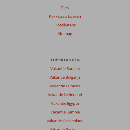
Taal
Pers
Nederlands (NL) (823)
Pakketreis boeken
Filter
reisgezelschap
Hotelketens
Alle
Sitemap
Sorteren
op
datum (nieuw > oud)
TOP 10 LANDEN
Vakantie Bonaire
Anoniem
9,0
Vakantie Bulgarije
Nederland
Gezin met oud(ere) kind(eren)
Vakantie Curacao
,
24 juli 2026
Vakantie Nederland
Vakantie Egypte
Het
Vakantie Gambia
hotel
ligt
Vakantie Griekenland
ontzettend
Vakantie Portugal