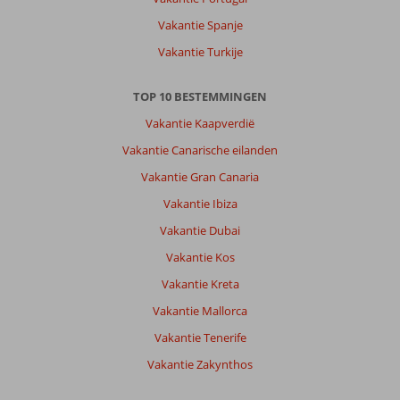
centraal.
Wij
Vakantie Spanje
hadden
Vakantie Turkije
een
auto
erbij
TOP 10 BESTEMMINGEN
en
Vakantie Kaapverdië
dat
is
Vakantie Canarische eilanden
een
Vakantie Gran Canaria
aanrader.
Willemstad
Vakantie Ibiza
leuk
Vakantie Dubai
om
te
Vakantie Kos
bezoeken,
Vakantie Kreta
verder
is
Vakantie Mallorca
er
Vakantie Tenerife
ontzettend
veel
Vakantie Zakynthos
te
zien