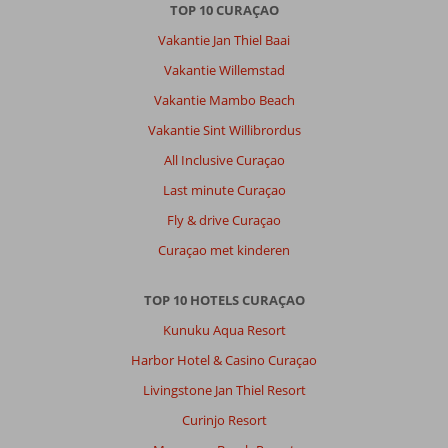
TOP 10 CURAÇAO
en
te
Vakantie Jan Thiel Baai
doen.
Vakantie Willemstad
Over
Vakantie Mambo Beach
Fly
Vakantie Sint Willibrordus
&
Go
All Inclusive Curaçao
The
Last minute Curaçao
Rif
at
Fly & drive Curaçao
Mangrove
Curaçao met kinderen
Beach
Corendon,
Curio
TOP 10 HOTELS CURAÇAO
by
Kunuku Aqua Resort
Hilton:
Harbor Hotel & Casino Curaçao
The
Rif
Livingstone Jan Thiel Resort
at
Curinjo Resort
Mangrove
is