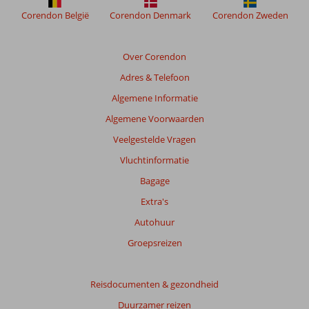
ouder
Corendon België
Corendon Denmark
Corendon Zweden
zijn
dan
48
Over Corendon
maanden
Adres & Telefoon
worden
niet
Algemene Informatie
meer
Algemene Voorwaarden
weergegeven
om
Veelgestelde Vragen
de
Vluchtinformatie
relevantie
van
Bagage
de
Extra's
getoonde
beoordelingen
Autohuur
te
Groepsreizen
garanderen.
Meer
info
Reisdocumenten & gezondheid
over
onze
Duurzamer reizen