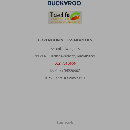
waard.
Het
zijn
kleine
dingen,
puntjes
van
CORENDON VLIEGVAKANTIES
achterstallig
onderhoud,
Schipholweg 335
waar
1171 PL Badhoevedorp, Nederland
aan
023 7510606
gewerkt
KvK nr.: 34220902
wordt,
glazen
BTW nr.: 814395892 B01
op
het
strand
sneller
weghalen,
mini
bar
werd
TourWeb
soms
©