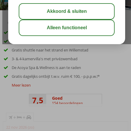
09:00
aug 32°
C
delen
bewaar
Inclusief huurauto
Ideale ligging om Curaçao te verkennen
Gratis shuttle naar het strand en Willemstad
3- & 4-kamervilla's met privézwembad
De Acoya Spa & Wellness is aan te raden
Gratis dagelijks ontbijt t.w.v. ruim € 100, - p.p.p.w.!*
Meer lezen
7,5
Goed
154 beoordelingen
+
+
22 nov 2026 (zo)