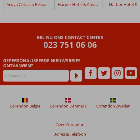
in
Acoya Curacao Resort, Villas & Spa
Harbor Hotel & Casino Curaçao
Fly
&
Go
Acoya
Curacao
BEL NU ONS CONTACT CENTER
Resort,
023 751 06 06
Villas
&
Spa
GEPERSONALISEERDE NIEUWSBRIEF
ONTVANGEN?
Beoordelingen
die
ouder
zijn
dan
48
Corendon België
Corendon Denmark
Corendon Zweden
maanden
worden
niet
Over Corendon
meer
Adres & Telefoon
weergegeven