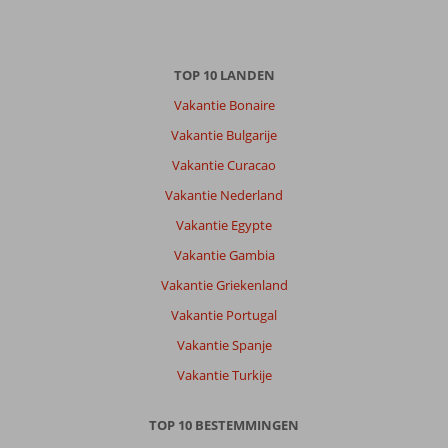
Vincent
10
TOP 10 LANDEN
Nederland
Gezin met jong(e) kind(eren)
Vakantie Bonaire
,
24 juli 2026
Vakantie Bulgarije
Vakantie Curacao
Helemaal
Vakantie Nederland
top.
Super
Vakantie Egypte
Curacao
Vakantie Gambia
en
veel
Vakantie Griekenland
gedaan
Vakantie Portugal
auto
was
Vakantie Spanje
ook
Vakantie Turkije
prima
Over
TOP 10 BESTEMMINGEN
Fly