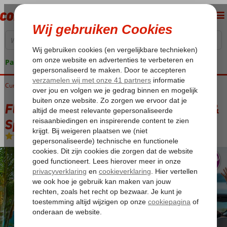
Pakketgarantie
Curaçao
Home
Willemstad
Fly & Go Acoya Curacao Resort, Villas & Spa
Fly & Go Acoya Curacao Resort, Villas &
Spa
Logies
-
Hotel