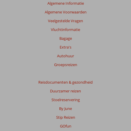
om
Algemene Informatie
de
Algemene Voorwaarden
relevantie
van
Veelgestelde Vragen
de
Vluchtinformatie
getoonde
beoordelingen
Bagage
te
Extra's
garanderen.
Meer
Autohuur
info
Groepsreizen
over
onze
beoordelingen.
Reisdocumenten & gezondheid
Duurzamer reizen
Totale
score
Stoelreservering
By June
Gebaseerd
op:
Stip Reizen
154
GOfun
beoordelingen