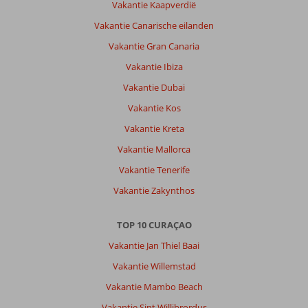
Vakantie Kaapverdië
&
Go
Vakantie Canarische eilanden
Acoya
Vakantie Gran Canaria
Curacao
Resort,
Vakantie Ibiza
Villas
Vakantie Dubai
&
Spa:
Vakantie Kos
Badkamer
Vakantie Kreta
was
Vakantie Mallorca
aan
de
Vakantie Tenerife
kleine
Vakantie Zakynthos
kant
en
muziek
TOP 10 CURAÇAO
was
Vakantie Jan Thiel Baai
vrij
hard
Vakantie Willemstad
in
Vakantie Mambo Beach
de
avond
Vakantie Sint Willibrordus