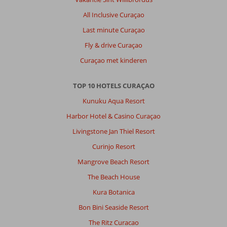
All Inclusive Curaçao
Algemene indruk
10
Eten
-
Ligging
10
Kamers
10
Last minute Curaçao
Service
10
Kindvriendelijk
10
Fly & drive Curaçao
Prijs/kwaliteit
10
Wifi kwaliteit
10
Curaçao met kinderen
Tomas
10
TOP 10 HOTELS CURAÇAO
Nederland
Kunuku Aqua Resort
Gezin met jong(e) kind(eren)
,
11 juli 2026
Harbor Hotel & Casino Curaçao
Livingstone Jan Thiel Resort
Good
Curinjo Resort
destination
Mangrove Beach Resort
for
beach,
The Beach House
snorkel
Kura Botanica
and
diving
Bon Bini Seaside Resort
activities.
The Ritz Curacao