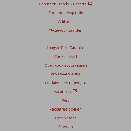
Corendon Hotels & Resorts
Corendon Inspiratie
Scoreverdeling
Affiliates
Algemene indruk
7,5
Eten
6,8
Ligging
7,9
Kamers
6,9
*Actievoorwaarden
Service
7,7
Kindvriendelijk
7,4
Prijs/kwaliteit
7,0
Wifi kwaliteit
7,9
Laagste Prijs Garantie
Ervaringen
Cookiebeleid
van
onze
Open cookievoorkeuren
klanten
Privacyverklaring
Taal
Disclaimer en Copyright
Nederlands (NL) (149)
Vacatures
Filter
reisgezelschap
Pers
Alle
Pakketreis boeken
Sorteren
Hotelketens
op
Sitemap
datum (nieuw > oud)