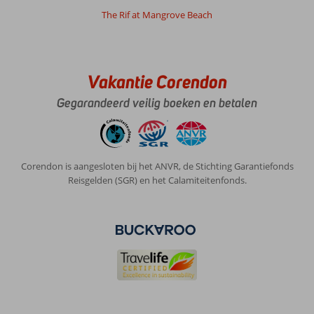
Over
The Rif at Mangrove Beach
Fly
&
Go
Acoya
Vakantie Corendon
Curacao
Resort,
Gegarandeerd veilig boeken en betalen
Villas
&
Spa:
Good
Corendon is aangesloten bij het ANVR, de Stichting Garantiefonds
central
Reisgelden (SGR) en het Calamiteitenfonds.
location
with
good
parking
possibilities
for
the
rental
car.
Spacious