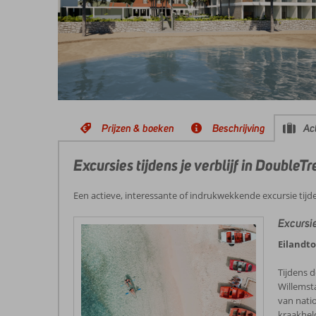
Prijzen & boeken
Beschrijving
Act
Excursies tijdens je verblijf in DoubleT
Een actieve, interessante of indrukwekkende excursie tijd
Excursi
Eilandt
Tijdens d
Willemst
van nati
kraakhel