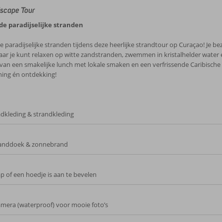
scape Tour
e paradijselijke stranden
 paradijselijke stranden tijdens deze heerlijke strandtour op Curaçao! Je b
waar je kunt relaxen op witte zandstranden, zwemmen in kristalhelder water 
e van een smakelijke lunch met lokale smaken en een verfrissende Caribische
ing én ontdekking!
dkleding & strandkleding
anddoek & zonnebrand
p of een hoedje is aan te bevelen
mera (waterproof) voor mooie foto’s