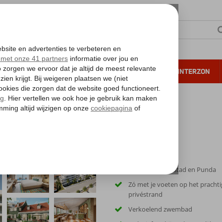
NTIE
VERRE REIZEN
ALL INCLUSIVE
WINTERZON
 annuleren*
Dicht bij Willemstad en Punda
Zó met je voeten op het prachti
privéstrand
Verkoelend zwembad