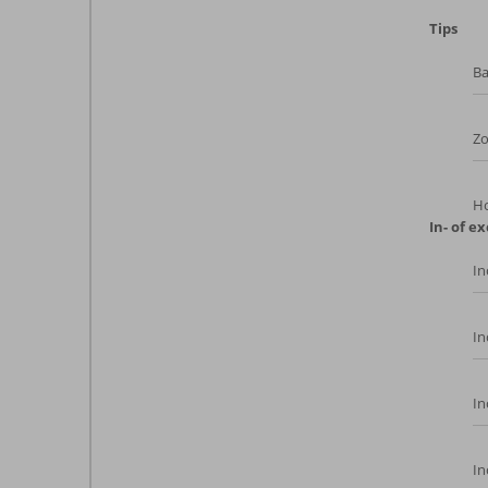
Tips
Ba
Z
Ho
In- of ex
In
In
In
In