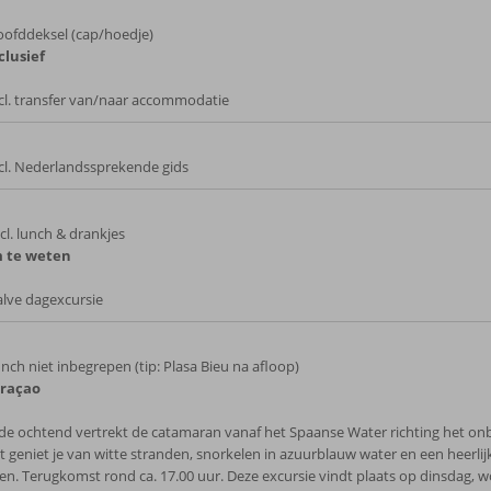
ofddeksel (cap/hoedje)
clusief
cl. transfer van/naar accommodatie
cl. Nederlandssprekende gids
cl. lunch & drankjes
 te weten
lve dagexcursie
nch niet inbegrepen (tip: Plasa Bieu na afloop)
uraçao
 de ochtend vertrekt de catamaran vanaf het Spaanse Water richting het 
t geniet je van witte stranden, snorkelen in azuurblauw water en een heerli
en. Terugkomst rond ca. 17.00 uur. Deze excursie vindt plaats op dinsdag, 