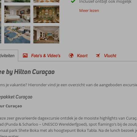
Inclusief ontbijt ook mogelijk
Meer lezen
iviteiten
Foto's & Video's
Kaart
Vlucht
ree by Hilton Curaçao
ens je vakantie? Hieronder vind je een overzicht van de aangeboden excursie
epakket Curaçao
our Curaçao
eze zeer gevarieerde dagexcursie ontdek je de mooiste highlights van Curaç
ad (Punda & Scharloo – UNESCO Werelderfgoed), spot flamingo’s bij de zoutp
onaal park Shete Boka met als hoogtepunt Boka Tabla. Na de lunch bezoek j
dere water.