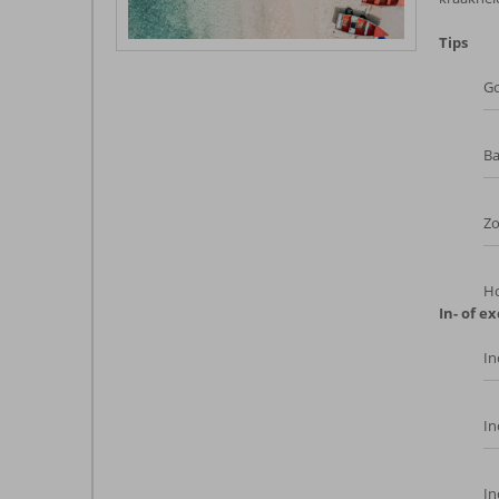
Tips
G
Ba
Z
Ho
In- of ex
In
In
In