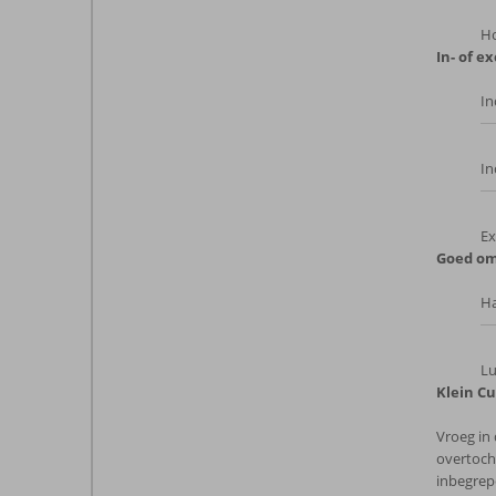
Ho
In- of ex
In
In
Ex
Goed om
Ha
Lu
Klein C
Vroeg in
overtoch
inbegrep