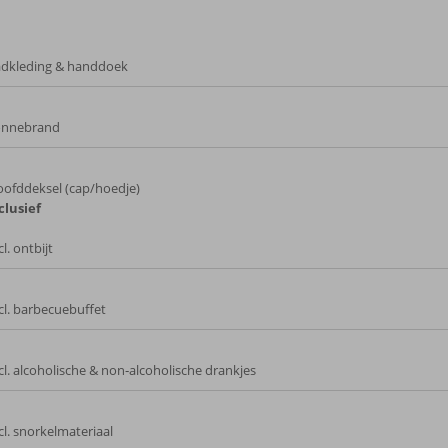
dkleding & handdoek
onnebrand
ofddeksel (cap/hoedje)
clusief
cl. ontbijt
cl. barbecuebuffet
cl. alcoholische & non‑alcoholische drankjes
cl. snorkelmateriaal