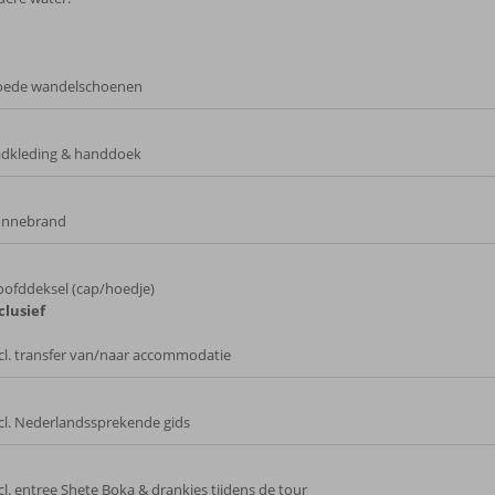
oede wandelschoenen
dkleding & handdoek
onnebrand
ofddeksel (cap/hoedje)
clusief
cl. transfer van/naar accommodatie
cl. Nederlandssprekende gids
cl. entree Shete Boka & drankjes tijdens de tour