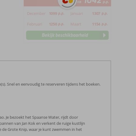
1042
va
p.p.
December
1099
p.p.
Januari
1307
p.p.
Februari
1250
p.p.
Maart
1154
p.p.
Bekijk beschikbaarheid
(s). Snel en eenvoudig te reserveren tijdens het boeken.
ao. Je bezoekt het Spaanse Water, rijdt door
annen van Jan Kok en verkent de ruige kustlijn
e de Grote Knip, waar je kunt zwemmen in het