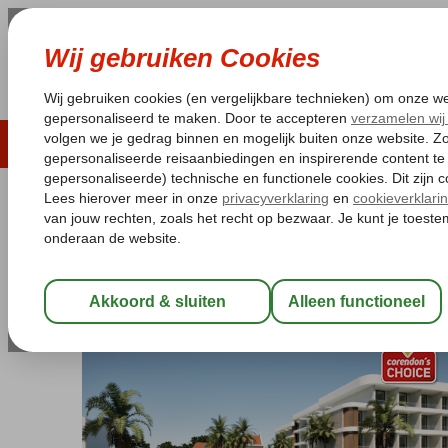
LAST MINUTE
ZOMER 2026
ZONVAKA
Pakketgarantie
Laagsteprijsgarantie*
Gratis
Curaçao
Home
Willemstad
DoubleTree by Hilton Curaçao
DoubleTree by Hilton Curaçao
Logies
-
Hotel