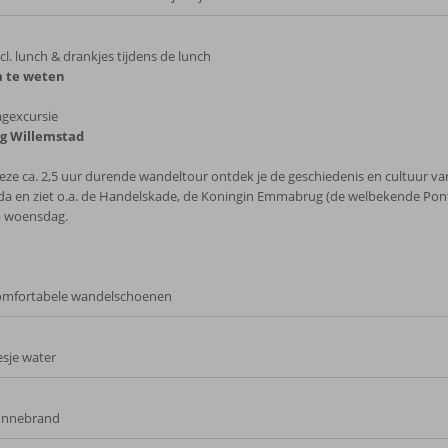
cl. lunch & drankjes tijdens de lunch
 te weten
gexcursie
ig Willemstad
deze ca. 2,5 uur durende wandeltour ontdek je de geschiedenis en cultuur va
a en ziet o.a. de Handelskade, de Koningin Emmabrug (de welbekende Pont
p woensdag.
mfortabele wandelschoenen
esje water
onnebrand