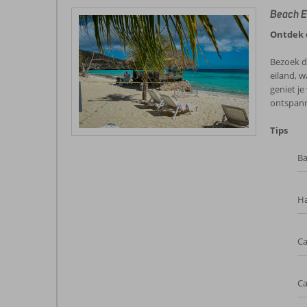
Beach E
Ontdek d
Bezoek de
eiland, 
geniet j
ontspann
Tips
Ba
H
Ca
Ca