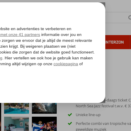
NTIE
VERRE REIZEN
ALL INCLUSIVE
WINTERZON
 annuleren*
ura Botanica
ent Kura Botanica
Vlucht + hotel + 3-daags ticket 
North Sea Jazz festival t.w.v. € 3
Unieke line-up
Perfecte combi van tropische v
geweldige muziek