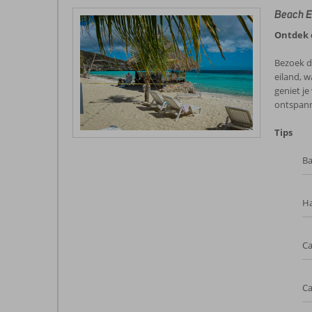
Beach E
Ontdek d
Bezoek de
eiland, 
geniet j
ontspann
Tips
Ba
H
Ca
Ca