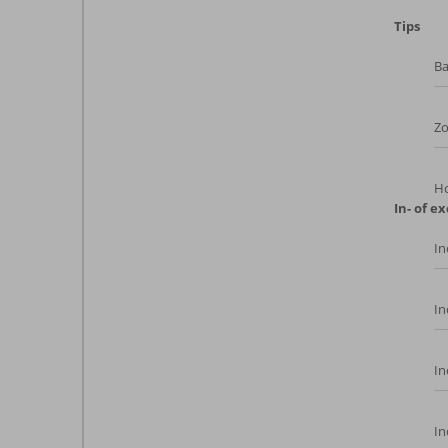
Tips
Ba
Z
Ho
In- of ex
In
In
In
In