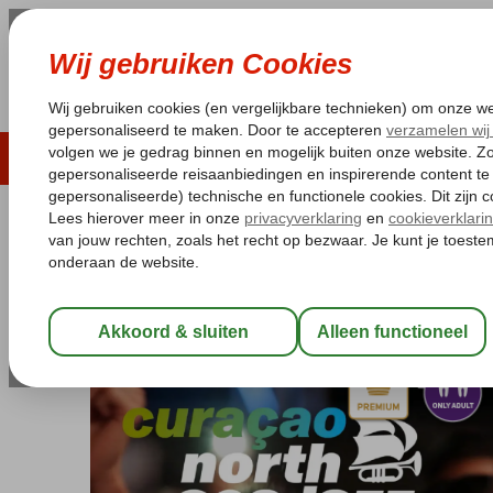
LAST MINUTE
ZOMER 2026
ZONVAKA
Pakketgarantie
Laagsteprijsgarantie*
Gratis
Curaçao
Home
Willemstad
Curacao North Sea Jazz arrangement K
Curacao North Sea Jazz arrangem
Logies en ontbijt
-
Hotel