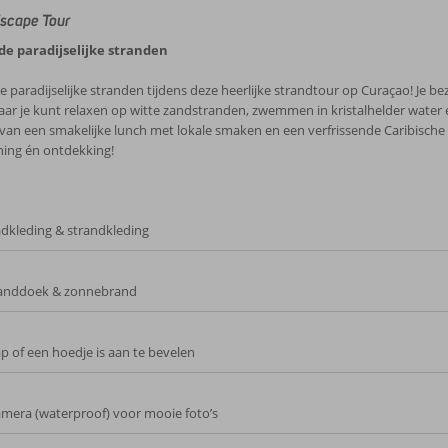
scape Tour
e paradijselijke stranden
 paradijselijke stranden tijdens deze heerlijke strandtour op Curaçao! Je b
waar je kunt relaxen op witte zandstranden, zwemmen in kristalhelder water 
e van een smakelijke lunch met lokale smaken en een verfrissende Caribische
ing én ontdekking!
dkleding & strandkleding
anddoek & zonnebrand
p of een hoedje is aan te bevelen
mera (waterproof) voor mooie foto’s