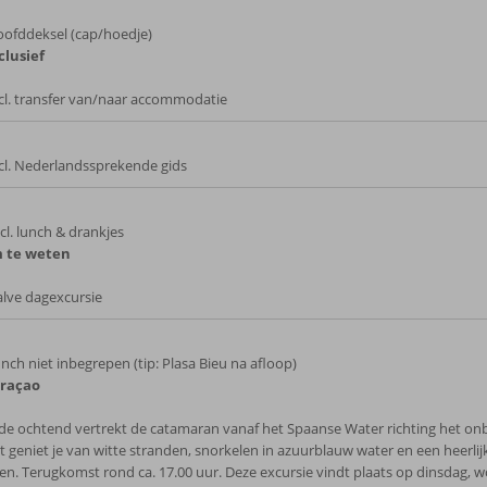
ofddeksel (cap/hoedje)
clusief
cl. transfer van/naar accommodatie
cl. Nederlandssprekende gids
cl. lunch & drankjes
 te weten
lve dagexcursie
nch niet inbegrepen (tip: Plasa Bieu na afloop)
uraçao
 de ochtend vertrekt de catamaran vanaf het Spaanse Water richting het 
t geniet je van witte stranden, snorkelen in azuurblauw water en een heerli
en. Terugkomst rond ca. 17.00 uur. Deze excursie vindt plaats op dinsdag, 