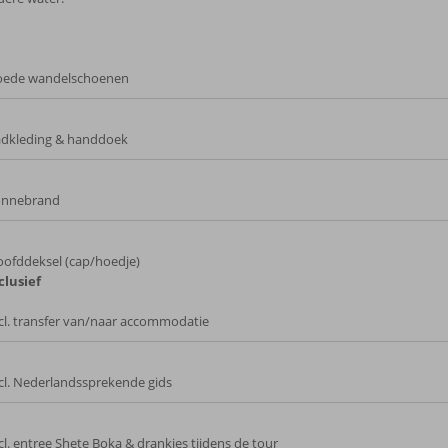
oede wandelschoenen
dkleding & handdoek
onnebrand
ofddeksel (cap/hoedje)
clusief
cl. transfer van/naar accommodatie
cl. Nederlandssprekende gids
cl. entree Shete Boka & drankjes tijdens de tour