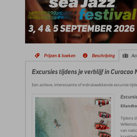
Prijzen & boeken
Beschrijving
Act
Excursies tijdens je verblijf in Curac
Een actieve, interessante of indrukwekkende excursie tijd
Excursi
Eilandt
Tijdens d
Willemst
van nati
kraakhel