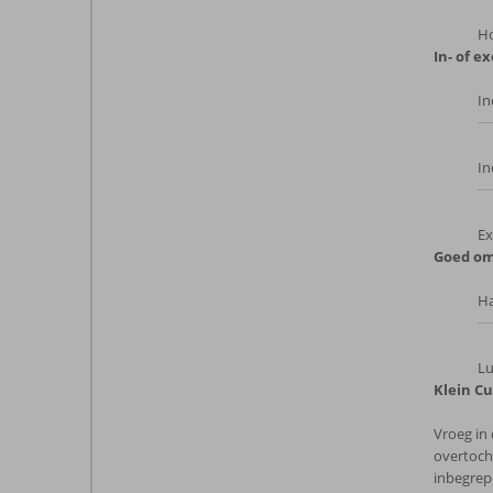
Ho
In- of ex
In
In
Ex
Goed om
Ha
Lu
Klein C
Vroeg in
overtoch
inbegrep