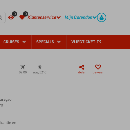
REGISTREER
CONTACT
0
0
Klantenservice
Mijn Corendon
CRUISES
SPECIALS
VLIEGTICKET
09:00
aug 32°
C
delen
bewaar
Curaçao
70
akantie en