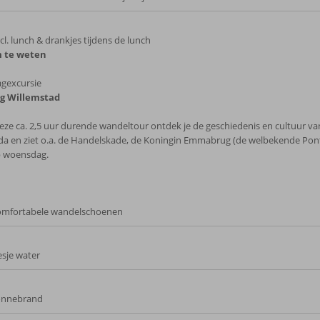
cl. lunch & drankjes tijdens de lunch
 te weten
gexcursie
ig Willemstad
deze ca. 2,5 uur durende wandeltour ontdek je de geschiedenis en cultuur va
a en ziet o.a. de Handelskade, de Koningin Emmabrug (de welbekende Pont
p woensdag.
mfortabele wandelschoenen
esje water
onnebrand