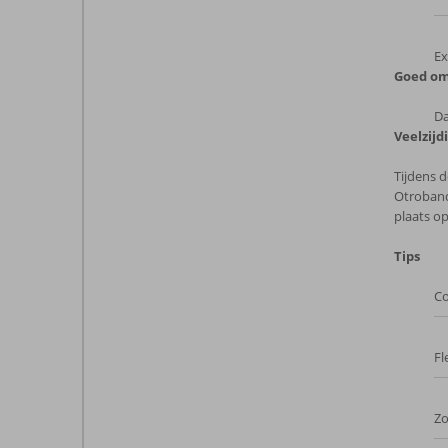
Ex
Goed om
Da
Veelzijd
Tijdens 
Otroband
plaats o
Tips
Co
Fl
Z