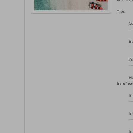
Tips
G
Ba
Z
Ho
In- of ex
In
In
In