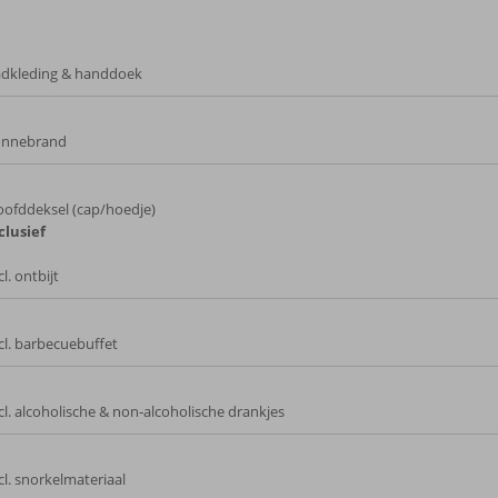
dkleding & handdoek
onnebrand
ofddeksel (cap/hoedje)
clusief
cl. ontbijt
cl. barbecuebuffet
cl. alcoholische & non‑alcoholische drankjes
cl. snorkelmateriaal