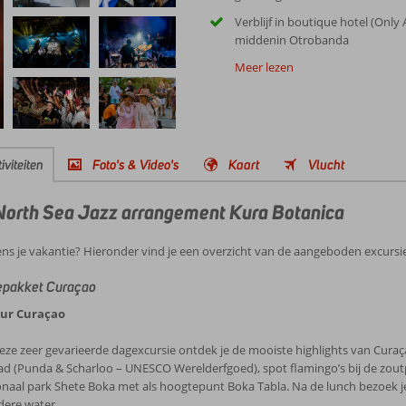
Verblijf in boutique hotel (Only 
middenin Otrobanda
Meer lezen
iviteiten
Foto's & Video's
Kaart
Vlucht
ao North Sea Jazz arrangement Kura Botanica
ens je vakantie? Hieronder vind je een overzicht van de aangeboden excursie
epakket Curaçao
our Curaçao
eze zeer gevarieerde dagexcursie ontdek je de mooiste highlights van Curaç
ad (Punda & Scharloo – UNESCO Werelderfgoed), spot flamingo’s bij de zoutp
onaal park Shete Boka met als hoogtepunt Boka Tabla. Na de lunch bezoek j
dere water.