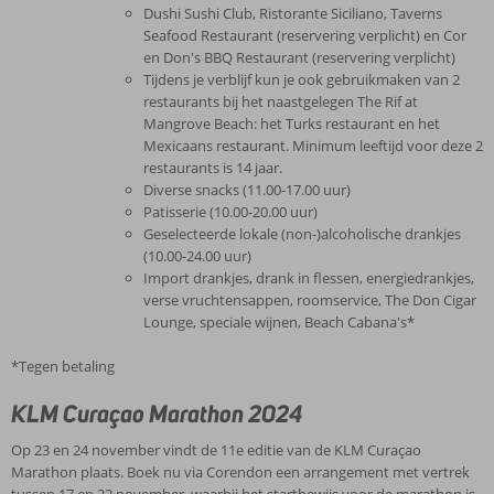
Dushi Sushi Club, Ristorante Siciliano, Taverns
Seafood Restaurant (reservering verplicht) en Cor
en Don's BBQ Restaurant (reservering verplicht)
Tijdens je verblijf kun je ook gebruikmaken van 2
restaurants bij het naastgelegen The Rif at
Mangrove Beach: het Turks restaurant en het
Mexicaans restaurant. Minimum leeftijd voor deze 2
restaurants is 14 jaar.
Diverse snacks (11.00-17.00 uur)
Patisserie (10.00-20.00 uur)
Geselecteerde lokale (non-)alcoholische drankjes
(10.00-24.00 uur)
Import drankjes, drank in flessen, energiedrankjes,
verse vruchtensappen, roomservice, The Don Cigar
Lounge, speciale wijnen, Beach Cabana's*
*Tegen betaling
KLM Curaçao Marathon 2024
Op 23 en 24 november vindt de 11e editie van de KLM Curaçao
Marathon plaats. Boek nu via Corendon een arrangement met vertrek
tussen 17 en 22 november, waarbij het startbewijs voor de marathon is