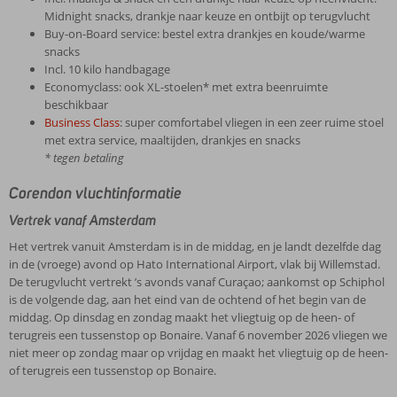
Midnight snacks, drankje naar keuze en ontbijt op terugvlucht
Buy-on-Board service: bestel extra drankjes en koude/warme
snacks
Incl. 10 kilo handbagage
Economyclass: ook XL-stoelen* met extra beenruimte
beschikbaar
Business Class
: super comfortabel vliegen in een zeer ruime stoel
met extra service, maaltijden, drankjes en snacks
* tegen betaling
Corendon vluchtinformatie
Vertrek vanaf Amsterdam
Het vertrek vanuit Amsterdam is in de middag, en je landt dezelfde dag
in de (vroege) avond op Hato International Airport, vlak bij Willemstad.
De terugvlucht vertrekt ’s avonds vanaf Curaçao; aankomst op Schiphol
is de volgende dag, aan het eind van de ochtend of het begin van de
middag. Op dinsdag en zondag maakt het vliegtuig op de heen- of
terugreis een tussenstop op Bonaire. Vanaf 6 november 2026 vliegen we
niet meer op zondag maar op vrijdag en maakt het vliegtuig op de heen-
of terugreis een tussenstop op Bonaire.