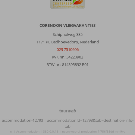
CORENDON VLIEGVAKANTIES
Schipholweg 335
1171 PL Badhoevedorp, Nederland
023 7510606
KvK nr.: 34220902
BTW nr.: 814395892 B01
TourWeb
©
accommodation-12793
| accommodationId=12793&tab=destination-info-
NetMatch
tab
nl | Accommodation | 380.0.0.13 | netm-web-ui-production-7f756f55dd-mm9vq