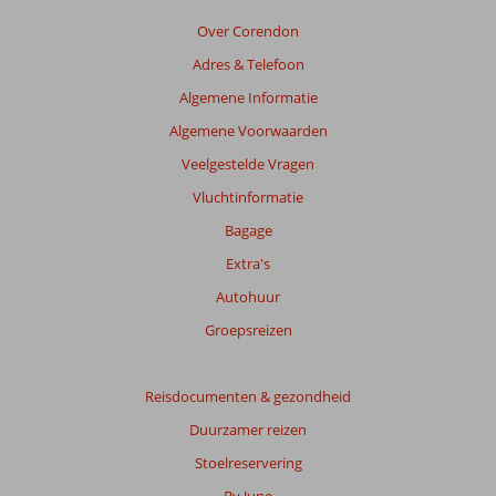
niet
meer
Over Corendon
weergegeven
Adres & Telefoon
om
de
Algemene Informatie
relevantie
Algemene Voorwaarden
van
de
Veelgestelde Vragen
getoonde
Vluchtinformatie
beoordelingen
te
Bagage
garanderen.
Extra's
Meer
info
Autohuur
over
Groepsreizen
onze
beoordelingen.
Reisdocumenten & gezondheid
Duurzamer reizen
Stoelreservering