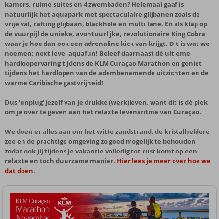
kamers, ruime suites en 4 zwembaden? Helemaal gaaf is
natuurlijk het aquapark met spectaculaire glijbanen zoals de
vrije val, rafting glijbaan, blackhole en multi lane. En als klap op
de vuurpijl de unieke, avontuurlijke, revolutionaire King Cobra
waar je hoe dan ook een adrenaline kick van krijgt. Dit is wat we
noemen; next level aquafun! Beleef daarnaast dé ultieme
hardloopervaring tijdens de KLM Curaçao Marathon en geniet
tijdens het hardlopen van de adembenemende uitzichten en de
warme Caribische gastvrijheid!
Dus ‘unplug’ jezelf van je drukke (werk)leven, want dit is dé plek
om je over te geven aan het relaxte levensritme van Curaçao.
We doen er alles aan om het witte zandstrand, de kristalheldere
zee en de prachtige omgeving zo goed mogelijk te behouden
zodat ook jij tijdens je vakantie volledig tot rust komt op een
relaxte en toch duurzame manier.
Hier lees je meer over hoe we
dat doen
.