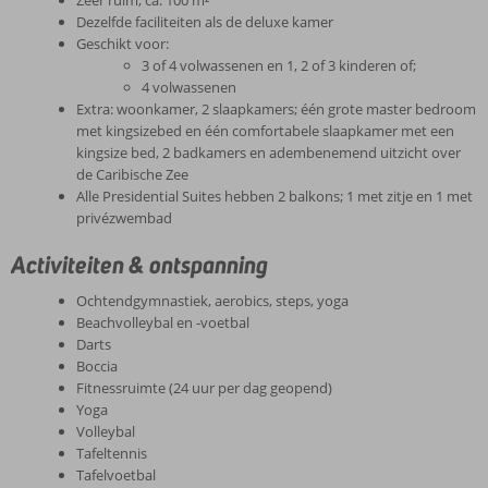
Dezelfde faciliteiten als de deluxe kamer
Geschikt voor:
3 of 4 volwassenen en 1, 2 of 3 kinderen of;
4 volwassenen
Extra: woonkamer, 2 slaapkamers; één grote master bedroom
met kingsizebed en één comfortabele slaapkamer met een
kingsize bed, 2 badkamers en adembenemend uitzicht over
de Caribische Zee
Alle Presidential Suites hebben 2 balkons; 1 met zitje en 1 met
privézwembad
Activiteiten & ontspanning
Ochtendgymnastiek, aerobics, steps, yoga
Beachvolleybal en -voetbal
Darts
Boccia
Fitnessruimte (24 uur per dag geopend)
Yoga
Volleybal
Tafeltennis
Tafelvoetbal