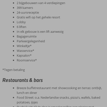
2 bijgebouwen van 4 verdiepingen
399 kamers
24-uursreceptie
Gratis wifi op het gehele resort
Lobby
6 liften
In elk gebouw is een lift aanwezig
Bagageruimte
Parkeergelegenheid
Winkeltje*
Wasservice*
Kapsalon*
Roomservice*
*Tegen betaling
Restaurants & bars
Breeze buffetrestaurant met showcooking en terras: ontbijt,
lunch en diner
Food Street: o.a. Nederlandse snacks, pizza's, wafels, baked
potatoes, ijsjes
Dushi Sushi Club: doe je smaakpapillen een plezier met