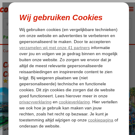
Pakketgarantie
Home
Curaçao
Willemstad
Corendon Mangrove Beach Resort KLM Curaçao Marathon arrangement
Corendon Mangrove Beach Resort KLM
Curaçao Marathon arrangement
Ultra All Inclusive
-
Hotel