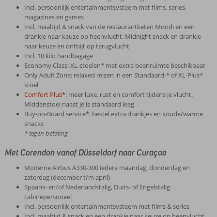
Incl. persoonlijk entertainmentsysteem met films, series,
magazines en games
Incl. maaltijd & snack van de restaurantketen Mondi en een
drankje naar keuze op heenvlucht. Midnight snack en drankje
naar keuze en ontbijt op terugvlucht
Incl. 10 kilo handbagage
Economy Class: XL-stoelen* met extra beenruimte beschikbaar
Only Adult Zone: relaxed reizen in een Standaard-* of XL-Plus*
stoel
Comfort Plus*
: meer luxe, rust en comfort tijdens je vlucht.
Middenstoel naast je is standaard leeg
Buy-on-Board service*: bestel extra drankjes en koude/warme
snacks
* tegen betaling
Met Corendon vanaf Düsseldorf naar Curaçao
Moderne Airbus A330-300 iedere maandag, donderdag en
zaterdag (december t/m april)
Spaans- en/of Nederlandstalig, Duits- of Engelstalig
cabinepersoneel
Incl. persoonlijk entertainmentsysteem met films & series
Incl. maaltijd & snack en een drankje naar keuze op heenvlucht.