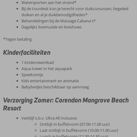
Watersporten aan het strand*
Bij de tourdesk kun je terecht voor duikcursussen, begeleid
duiken en al je duikbenodigdheden*
Behandelingen bij de Massage Cabana's*
Dagelijks livemuziek en liveshows
*Tegen betaling
Kinderfaciliteiten
1 kinderzwembad
Aqua tower in het aquapark
Speeltuintje
Kids entertainment en animatie
Babybedjes beschikbaar op aanvraag
Verzorging Zomer: Corendon Mangrove Beach
Resort
Verblijf o.b.v. Ultra All Inclusive:
Ontbijt in buffetvorm (07.00-11.00 uur)
Laat ontbijt in buffetvorm (10.00-11.00 uur)
Lunch in buffetvorm (12.30-14.30 uur)