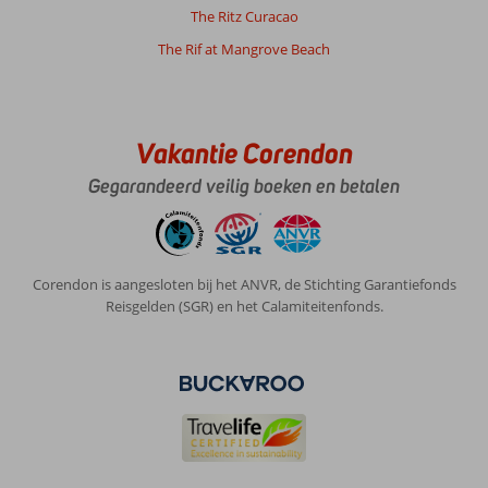
waren.
The Ritz Curacao
Zelfs
The Rif at Mangrove Beach
een
die
we
onbeschoft
vonden
Vakantie Corendon
qua
houding.
Gegarandeerd veilig boeken en betalen
Algemene indruk
9
Eten
7
Ligging
9
Kamers
8
Service
8
Kindvriendelijk
8
Corendon is aangesloten bij het ANVR, de Stichting Garantiefonds
Prijs/kwaliteit
7
Wifi kwaliteit
5
Reisgelden (SGR) en het Calamiteitenfonds.
Anoniem
7,0
Nederland
Gezin met oud(ere) kind(eren)
,
25 juli 2026