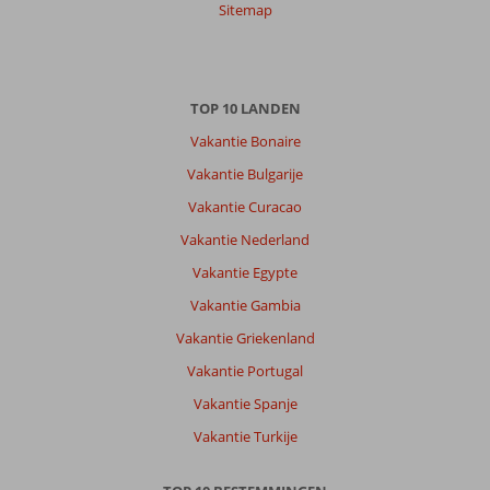
Sitemap
Sorteren
op
datum (nieuw > oud)
TOP 10 LANDEN
Peggy
9,0
Vakantie Bonaire
Nederland
Vakantie Bulgarije
Gezin met oud(ere) kind(eren)
,
25 juli 2026
Vakantie Curacao
Vakantie Nederland
Mooie
Vakantie Egypte
stranden
Vakantie Gambia
wel
weinig
Vakantie Griekenland
in
Vakantie Portugal
de
avond
Vakantie Spanje
uren
Vakantie Turkije
te
doen.