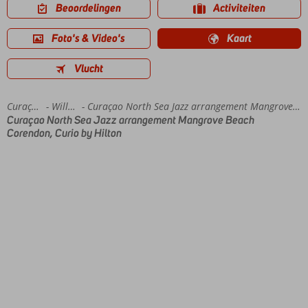
Beoordelingen
Activiteiten
Foto's & Video's
Kaart
Vlucht
Home
Curaçao
Willemstad
Curaçao North Sea Jazz arrangement Mangrove Beach Corendon, Curio by Hilton
Curaçao North Sea Jazz arrangement Mangrove Beach
Corendon, Curio by Hilton