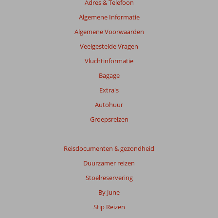
Adres & Telefoon
niet
meer
Algemene Informatie
weergegeven
Algemene Voorwaarden
om
de
Veelgestelde Vragen
relevantie
Vluchtinformatie
van
de
Bagage
getoonde
Extra's
beoordelingen
te
Autohuur
garanderen.
Groepsreizen
Meer
info
over
Reisdocumenten & gezondheid
onze
beoordelingen.
Duurzamer reizen
Stoelreservering
Totale
By June
score
Stip Reizen
Gebaseerd