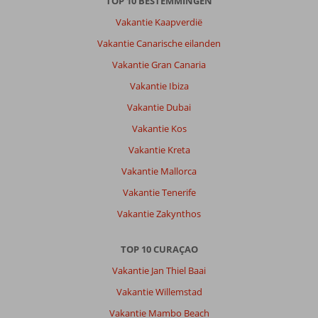
TOP 10 BESTEMMINGEN
Over
Vakantie Kaapverdië
Curaçao
North
Vakantie Canarische eilanden
Sea
Vakantie Gran Canaria
Jazz
arrangement
Vakantie Ibiza
Mangrove
Vakantie Dubai
Beach
Corendon,
Vakantie Kos
Curio
Vakantie Kreta
by
Hilton:
Vakantie Mallorca
Mooi
Vakantie Tenerife
hotel
Vakantie Zakynthos
schoon
ook.
Alleen
TOP 10 CURAÇAO
vreselijk
Vakantie Jan Thiel Baai
veel
muggen
Vakantie Willemstad
op
Vakantie Mambo Beach
de