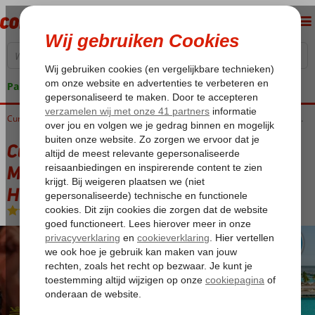
Pakketgarantie
Home
Curaçao
Willemstad
Curaçao North Sea Jazz arrangement Mangrove Beach Corendon, Curio by Hilton
Curaçao North Sea Jazz arrangement
Mangrove Beach Corendon, Curio by
Hilton
Ultra All Inclusive
-
Hotel