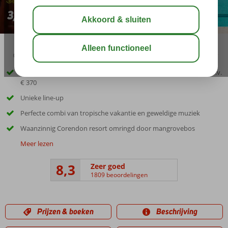
09:00
aug 32°
C
delen
bewaar
Vlucht + hotel + 3-daags ticket Curaçao North Sea Jazz festival t.w.v.
€ 370
Unieke line-up
Perfecte combi van tropische vakantie en geweldige muziek
Waanzinnig Corendon resort omringd door mangrovebos
Meer lezen
8,3
Zeer goed
1809 beoordelingen
Prijzen & boeken
Beschrijving