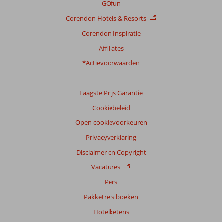
GOfun
op:
1809
Corendon Hotels & Resorts
beoordelingen
Corendon Inspiratie
Affiliates
Scoreverdeling
*Actievoorwaarden
Algemene indruk
8,3
Eten
7,7
Ligging
8,7
Kamers
8,0
Service
7,7
Kindvriendelijk
7,8
Laagste Prijs Garantie
Prijs/kwaliteit
7,5
Wifi kwaliteit
7,5
Cookiebeleid
Open cookievoorkeuren
Ervaringen
van
Privacyverklaring
onze
klanten
Disclaimer en Copyright
Taal
Vacatures
Nederlands (NL) (1689)
Pers
Filter
Pakketreis boeken
reisgezelschap
Hotelketens
Alle