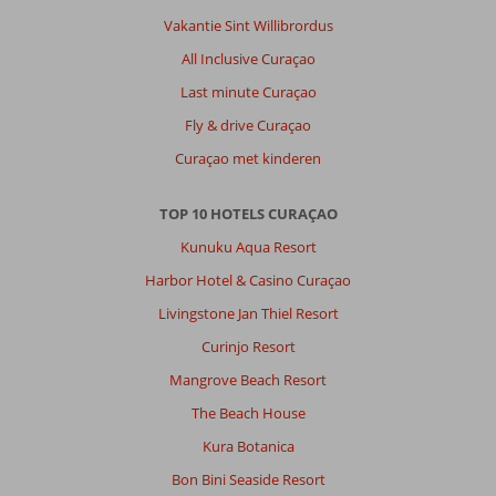
locatie
Vakantie Sint Willibrordus
en
All Inclusive Curaçao
kamer.
We
Last minute Curaçao
zitten
Fly & drive Curaçao
onder
de
Curaçao met kinderen
bulten.
Aantal
TOP 10 HOTELS CURAÇAO
personeelsleden
heel
Kunuku Aqua Resort
vriendelijk
Harbor Hotel & Casino Curaçao
maar
er
Livingstone Jan Thiel Resort
waren
Curinjo Resort
er
ook
Mangrove Beach Resort
een
The Beach House
aantal
die
Kura Botanica
niet
Bon Bini Seaside Resort
klantvriendelijk