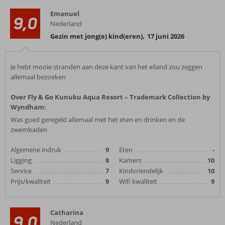
Emanuel
9,0
Nederland
Gezin met jong(e) kind(eren)
,
17 juni 2026
Je hebt mooie stranden aan deze kant van het eiland zou zeggen
allemaal bezoeken
Over Fly & Go Kunuku Aqua Resort – Trademark Collection by
Wyndham:
Was goed geregeld allemaal met het eten en drinken en de
zwembaden
Algemene indruk
9
Eten
-
Ligging
8
Kamers
10
Service
7
Kindvriendelijk
10
Prijs/kwaliteit
9
Wifi kwaliteit
9
Catharina
9,0
Nederland