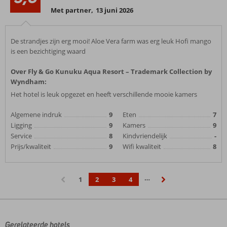
Met partner
,
13 juni 2026
De strandjes zijn erg mooi! Aloe Vera farm was erg leuk Hofi mango
is een bezichtiging waard
Over Fly & Go Kunuku Aqua Resort – Trademark Collection by
Wyndham:
Het hotel is leuk opgezet en heeft verschillende mooie kamers
Algemene indruk
9
Eten
7
Ligging
9
Kamers
9
Service
8
Kindvriendelijk
-
Prijs/kwaliteit
9
Wifi kwaliteit
8
…
1
2
3
4
‹
›
Gerelateerde hotels