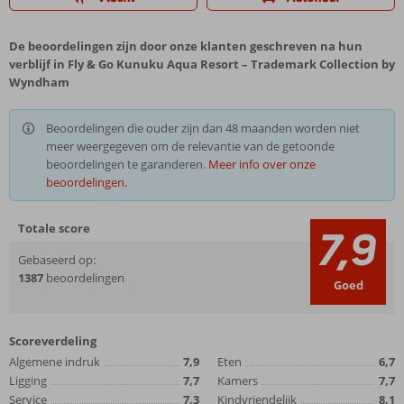
De beoordelingen zijn door onze klanten geschreven na hun
verblijf in Fly & Go Kunuku Aqua Resort – Trademark Collection by
Wyndham
Beoordelingen die ouder zijn dan 48 maanden worden niet
meer weergegeven om de relevantie van de getoonde
beoordelingen te garanderen.
Meer info over onze
beoordelingen.
Totale score
7,9
Gebaseerd op:
1387
beoordelingen
Goed
Scoreverdeling
Algemene indruk
7,9
Eten
6,7
Ligging
7,7
Kamers
7,7
Service
7,3
Kindvriendelijk
8,1