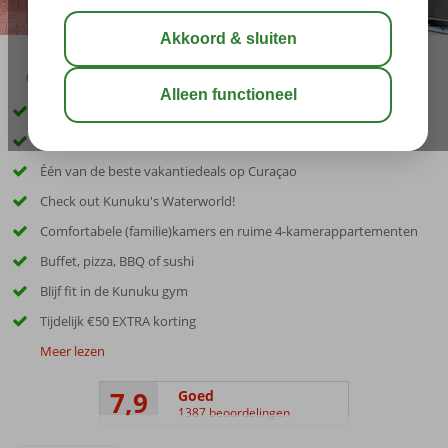
09:00
aug 32°
C
delen
bewaar
Inclusief huurauto
Prachtig resort in unieke Caribische stijl
Één van de beste vakantiedeals op Curaçao
Check out Kunuku's Waterworld!
Comfortabele (familie)kamers en ruime 4-kamerappartementen
Buffet, pizza, BBQ of sushi
Blijf fit in de Kunuku gym
Tijdelijk €50 EXTRA korting
Meer lezen
7,9
Goed
1387 beoordelingen