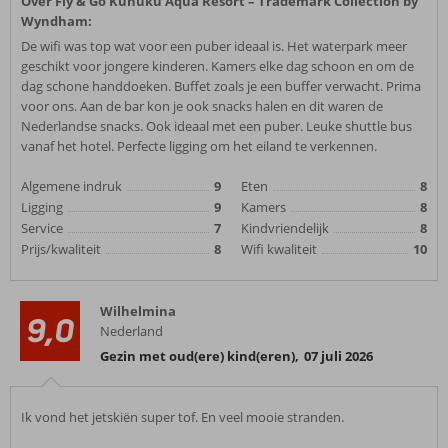
Over Fly & Go Kunuku Aqua Resort – Trademark Collection by
Wyndham:
De wifi was top wat voor een puber ideaal is. Het waterpark meer
geschikt voor jongere kinderen. Kamers elke dag schoon en om de
dag schone handdoeken. Buffet zoals je een buffer verwacht. Prima
voor ons. Aan de bar kon je ook snacks halen en dit waren de
Nederlandse snacks. Ook ideaal met een puber. Leuke shuttle bus
vanaf het hotel. Perfecte ligging om het eiland te verkennen.
Algemene indruk
9
Eten
8
Ligging
9
Kamers
8
Service
7
Kindvriendelijk
8
Prijs/kwaliteit
8
Wifi kwaliteit
10
Wilhelmina
9,0
Nederland
Gezin met oud(ere) kind(eren)
,
07 juli 2026
Ik vond het jetskiën super tof. En veel mooie stranden.