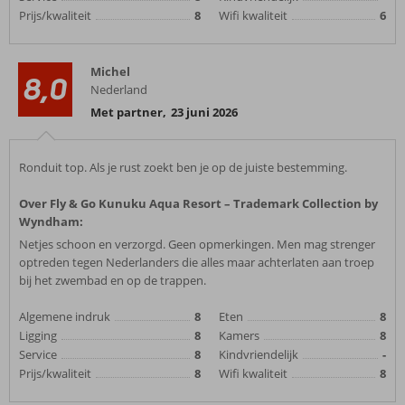
Prijs/kwaliteit
8
Wifi kwaliteit
6
Michel
8,0
Nederland
Met partner
,
23 juni 2026
Ronduit top. Als je rust zoekt ben je op de juiste bestemming.
Over Fly & Go Kunuku Aqua Resort – Trademark Collection by
Wyndham:
Netjes schoon en verzorgd. Geen opmerkingen. Men mag strenger
optreden tegen Nederlanders die alles maar achterlaten aan troep
bij het zwembad en op de trappen.
Algemene indruk
8
Eten
8
Ligging
8
Kamers
8
Service
8
Kindvriendelijk
-
Prijs/kwaliteit
8
Wifi kwaliteit
8