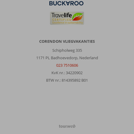
CORENDON VLIEGVAKANTIES
Schipholweg 335
1171 PL Badhoevedorp, Nederland
023 7510606
KvK nr.: 34220902
BTW nr.: 814395892 B01
TourWeb
©