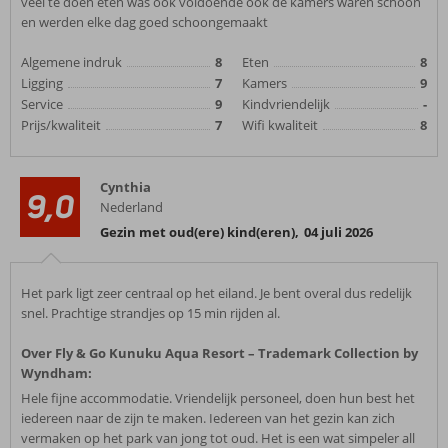
veel te doen eten was ook voldoende ook de kamers waren schoon
en werden elke dag goed schoongemaakt
Algemene indruk
8
Eten
8
Ligging
7
Kamers
9
Service
9
Kindvriendelijk
-
Prijs/kwaliteit
7
Wifi kwaliteit
8
Cynthia
9,0
Nederland
Gezin met oud(ere) kind(eren)
,
04 juli 2026
Het park ligt zeer centraal op het eiland. Je bent overal dus redelijk
snel. Prachtige strandjes op 15 min rijden al.
Over Fly & Go Kunuku Aqua Resort – Trademark Collection by
Wyndham:
Hele fijne accommodatie. Vriendelijk personeel, doen hun best het
iedereen naar de zijn te maken. Iedereen van het gezin kan zich
vermaken op het park van jong tot oud. Het is een wat simpeler all