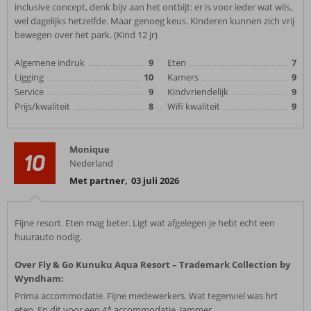
inclusive concept, denk bijv aan het ontbijt: er is voor ieder wat wils,
wel dagelijks hetzelfde. Maar genoeg keus. Kinderen kunnen zich vrij
bewegen over het park. (Kind 12 jr)
Algemene indruk
9
Eten
7
Ligging
10
Kamers
9
Service
9
Kindvriendelijk
9
Prijs/kwaliteit
8
Wifi kwaliteit
9
Monique
10
Nederland
Met partner
,
03 juli 2026
Fijne resort. Eten mag beter. Ligt wat afgelegen je hebt echt een
huurauto nodig.
Over Fly & Go Kunuku Aqua Resort – Trademark Collection by
Wyndham:
Prima accommodatie. Fijne medewerkers. Wat tegenviel was hrt
eten. En dit voor een 4* accommodatie. Jammer.