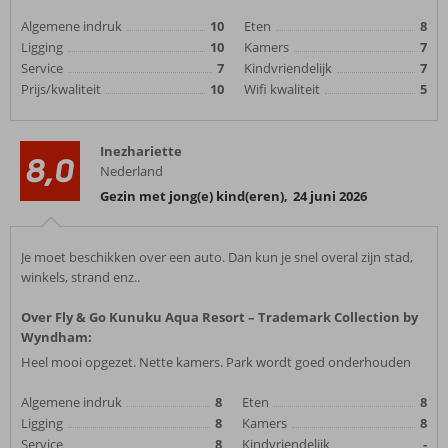
Algemene indruk
10
Eten
8
Ligging
10
Kamers
7
Service
7
Kindvriendelijk
7
Prijs/kwaliteit
10
Wifi kwaliteit
5
Inezhariette
8,0
Nederland
Gezin met jong(e) kind(eren)
,
24 juni 2026
Je moet beschikken over een auto. Dan kun je snel overal zijn stad,
winkels, strand enz..
Over Fly & Go Kunuku Aqua Resort – Trademark Collection by
Wyndham:
Heel mooi opgezet. Nette kamers. Park wordt goed onderhouden
Algemene indruk
8
Eten
8
Ligging
8
Kamers
8
Service
8
Kindvriendelijk
-