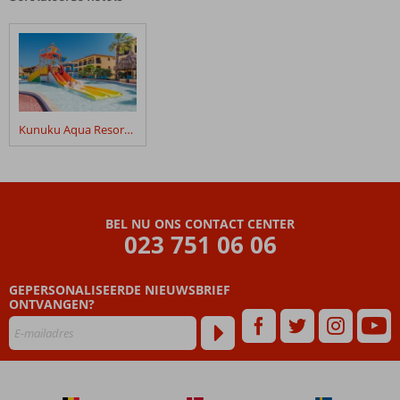
Kunuku Aqua Resort – Trademark Collection by Wyndham
BEL NU ONS CONTACT CENTER
023 751 06 06
GEPERSONALISEERDE NIEUWSBRIEF
ONTVANGEN?