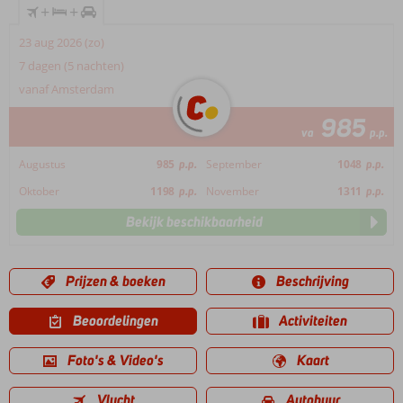
+
+
23 aug 2026 (zo)
7 dagen (5 nachten)
vanaf Amsterdam
985
va
p.p.
Augustus
985
p.p.
September
1048
p.p.
Oktober
1198
p.p.
November
1311
p.p.
Bekijk beschikbaarheid
Prijzen & boeken
Beschrijving
Beoordelingen
Activiteiten
Foto's & Video's
Kaart
Vlucht
Autohuur