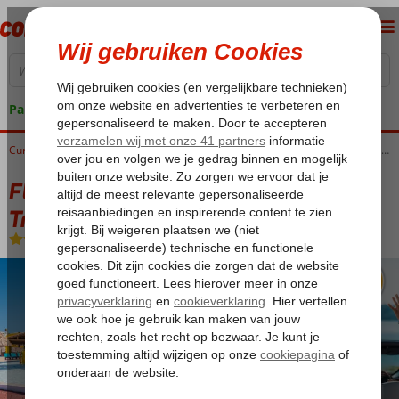
Pakketgarantie
Home
Curaçao
Sint Willibrordus
Fly & Go Kunuku Aqua Resort – Trademark Collection by Wyndham
Fly & Go Kunuku Aqua Resort –
Trademark Collection by Wyndham
All Inclusive
-
Hotel