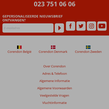
023 751 06 06
en
persoonlijk
Heerlijk
GEPERSONALISEERDE NIEUWSBRIEF
zwembad,
ONTVANGEN?
relaxed
genieten
Corendon België
Corendon Denmark
Corendon Zweden
Over Corendon
Adres & Telefoon
Algemene Informatie
Algemene Voorwaarden
Veelgestelde Vragen
Vluchtinformatie