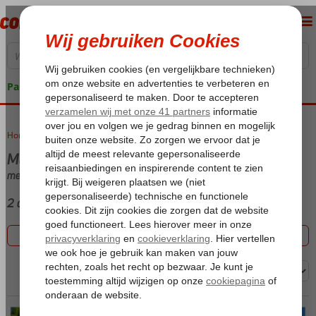
Pakketgarantie
Home
Vakantie reizen
Mambo Beach
met Aparthotel
2 aanbiedingen
Filter 2 aanbiedingen
Sorteren op: