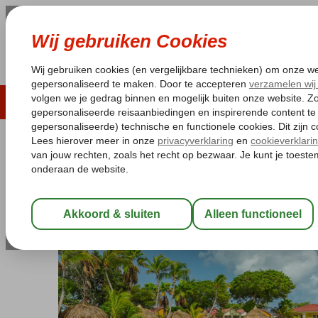
LAST MINUTE
ZOMER 2026
ZONVAKA
Pakketgarantie
Laagsteprijsgarantie*
Gratis
Curaçao
Home
Jan Thiel Baai
Livingstone Jan Thiel Resort zwemcli
Livingstone Jan Thiel Resort zw
Logies en ontbijt
-
Aparthotel