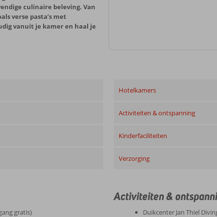
vendige culinaire beleving. Van
oals verse pasta’s met
udig vanuit je kamer en haal je
Hotelkamers
Activiteiten & ontspanning
Kinderfaciliteiten
Verzorging
Activiteiten & ontspann
gang gratis)
Duikcenter Jan Thiel Divin