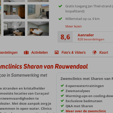
Gratis toegang Jan Thiel-strand 
loopafstand)
Willemstad op ca. 9 km
Meer lezen
8,6
Aanrader
828 beoordelingen
oordelingen
Activiteiten
Foto's & Video's
Kaart
wemclinics Sharon van Rouwendaal
çao in Samenwerking met
Zwemclinics met Sharon van
6 openwatertrainingen
 stranden en kristalhelder
Zwemanalyses
mooiste locaties van Curaçao!
Warming-ups en cooling-down
terzwemvaardigheden te
Exclusieve badmutsen
plezier. Met deze aanpak zorg je
Q&A met Sharon
zwemmen in open water. Clinics
Meer over de zwemclinic