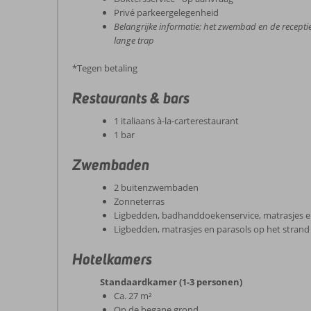
Privé parkeergelegenheid
Belangrijke informatie: het zwembad en de receptie 
lange trap
*Tegen betaling
Restaurants & bars
1 italiaans à-la-carterestaurant
1 bar
Zwembaden
2 buitenzwembaden
Zonneterras
Ligbedden, badhanddoekenservice, matrasjes e
Ligbedden, matrasjes en parasols op het strand
Hotelkamers
Standaardkamer (1-3 personen)
Ca. 27 m²
Op de begane grond