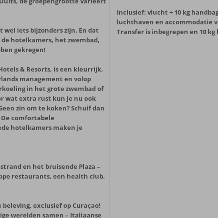
Duits, de groepengrootte varieert
Inclusief: vlucht + 10 kg handba
luchthaven en accommodatie v.v.
el iets bijzonders zijn. En dat
Transfer is inbegrepen en 10 k
a. de hotelkamers, het zwembad,
bben gekregen!
otels & Resorts, is een kleurrijk,
derlands management en volop
erkoeling in het grote zwembad of
r wat extra rust kun je nu ook
Geen zin om te koken? Schuif dan
. De comfortabele
lede hotelkamers maken je
l-strand en het bruisende Plaza –
ppe restaurants, een health club,
 beleving, exclusief op Curaçao!
ige werelden samen – Italiaanse