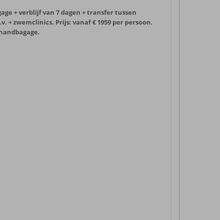
gage + verblijf van 7 dagen + transfer tussen
 + zwemclinics. Prijs: vanaf € 1959 per persoon.
g handbagage.