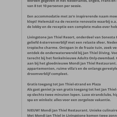
worden gegeven in het Nederlands, Engels, Frans en 
van 8 tot 10 personen per sessie.
Een accommodatie met zo’n inspirerende naam moet w
klopt! Helemáál na de recente renovatie waarbij o.
de lobby en de receptie een complete make-over he
Livingstone Jan Thiel Resort, onderdeel van Sonesta H
geliefd 4-sterrenverblijf met een relaxte sfeer, Ne
tropische charme. Ontspan in de fraaie tuin, zoek v
ontdek de onderwaterwereld bij Jan Thiel Diving. Voo
terecht bij het fonkelnieuwe Adults Only-zwembad. 
aan bij het gloednieuwe Mondi Jan Thiel Restaurant
appartementen, ruime villa’s en de onlangs geresty
droomverblijf compleet.
Gratis toegang tot Jan Thiel-strand en Plaza
Als gast geniet je van gratis toegang tot het Jan Thie
op slechts twee minuten lopen. Luxe strandclubs, hi
spa en winkels: alles voor een zorgeloze vakantie.
NIEUW!
Mondi Jan Thiel Restaurant. Unieke culinaire
Met Mondi Jan Thiel in Livingstone komen twee zonn