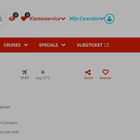
REGISTREER
CONTACT
0
0
Klantenservice
Mijn Corendon
CRUISES
SPECIALS
VLIEGTICKET
09:00
aug 32°
C
delen
bewaar
mpioen
an Curaçao
he tuin met