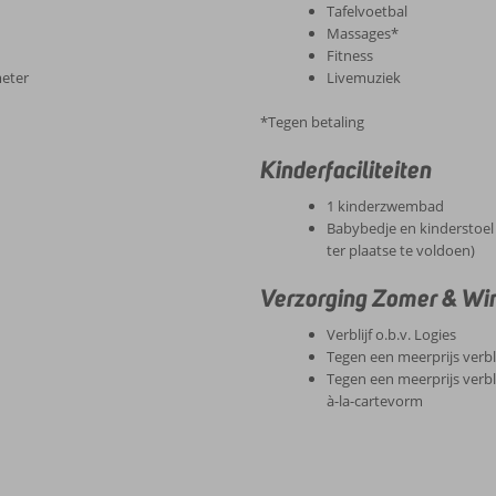
Tafelvoetbal
Massages*
Fitness
meter
Livemuziek
*Tegen betaling
Kinderfaciliteiten
1 kinderzwembad
Babybedje en kinderstoel 
ter plaatse te voldoen)
Verzorging Zomer & Wint
Verblijf o.b.v. Logies
Tegen een meerprijs verbli
Tegen een meerprijs verbli
à-la-cartevorm