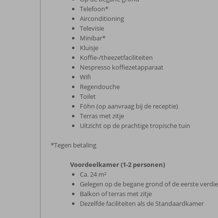
Telefoon*
Airconditioning
Televisie
Minibar*
Kluisje
Koffie-/theezetfaciliteiten
Nespresso koffiezetapparaat
Wifi
Regendouche
Toilet
Föhn (op aanvraag bij de receptie)
Terras met zitje
Uitzicht op de prachtige tropische tuin
*Tegen betaling
Voordeelkamer (1-2 personen)
Ca. 24 m²
Gelegen op de begane grond of de eerste verdi
Balkon of terras met zitje
Dezelfde faciliteiten als de Standaardkamer