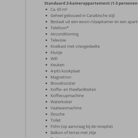
Standaard 2-kamerappartement (1-3 personen
Ca. 65 m²
Geheel gebouwd in Caraibische stijl
Bestaat uit een woon-/slaapkamer en een apar
Telefoon*
Airconditioning
Televisie
Koelkast met vriesgedeelte
Kluisje
Wifi
Keuken
4-pits kookplaat
Magnetron
Broodrooster
Koffie- en theefaciliteiten
Koffiecupmachine
Waterkoker
Vaatwasmachine
Douche
Toilet
Föhn (op aanvraag bij de receptie)
Balkon of terras met zitje