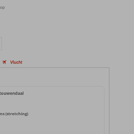
(op
Vlucht
 Rouwendaal
s (stretching)