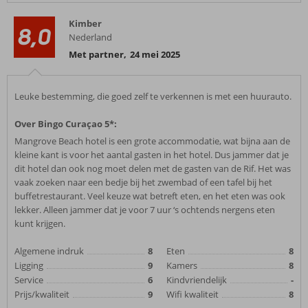
Kimber
8,0
Nederland
Met partner
,
24 mei 2025
Leuke bestemming, die goed zelf te verkennen is met een huurauto.
Over Bingo Curaçao 5*:
Mangrove Beach hotel is een grote accommodatie, wat bijna aan de
kleine kant is voor het aantal gasten in het hotel. Dus jammer dat je
dit hotel dan ook nog moet delen met de gasten van de Rif. Het was
vaak zoeken naar een bedje bij het zwembad of een tafel bij het
buffetrestaurant. Veel keuze wat betreft eten, en het eten was ook
lekker. Alleen jammer dat je voor 7 uur ‘s ochtends nergens eten
kunt krijgen.
Algemene indruk
8
Eten
8
Ligging
9
Kamers
8
Service
6
Kindvriendelijk
-
Prijs/kwaliteit
9
Wifi kwaliteit
8