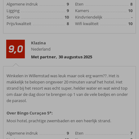
Algemene indruk
9
Eten
8
Ligging
9
Kamers
10
Service
10
Kindvriendelijk
-
Prijs/kwaliteit
8
Wifi kwaliteit
10
Klazina
9,0
Nederland
Met partner
,
30 augustus 2025
Winkelen in Willemstad was leuk maar ook erg warm??. Het is
makkelijk te belopen ongeveer 20 minuten vanaf het hotel. Het
strand bij het resort was echt super, helder water en wat wind top
om daar de dag door te brengen op 1 van de vele bedjes en onder
de parasol.
Over Bingo Curaçao 5*:
Mooi hotel, prachtige zwembaden en een heerlijk strand.
Algemene indruk
9
Eten
7