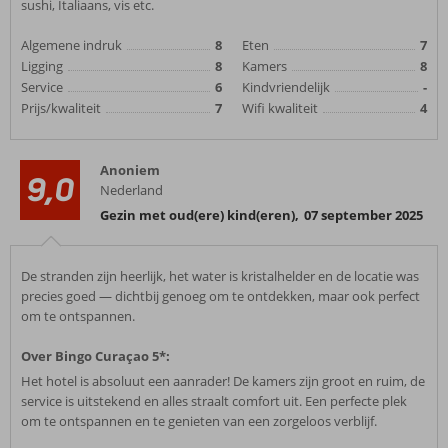
sushi, Italiaans, vis etc.
Algemene indruk
8
Eten
7
Ligging
8
Kamers
8
Service
6
Kindvriendelijk
-
Prijs/kwaliteit
7
Wifi kwaliteit
4
Anoniem
9,0
Nederland
Gezin met oud(ere) kind(eren)
,
07 september 2025
De stranden zijn heerlijk, het water is kristalhelder en de locatie was
precies goed — dichtbij genoeg om te ontdekken, maar ook perfect
om te ontspannen.
Over Bingo Curaçao 5*:
Het hotel is absoluut een aanrader! De kamers zijn groot en ruim, de
service is uitstekend en alles straalt comfort uit. Een perfecte plek
om te ontspannen en te genieten van een zorgeloos verblijf.