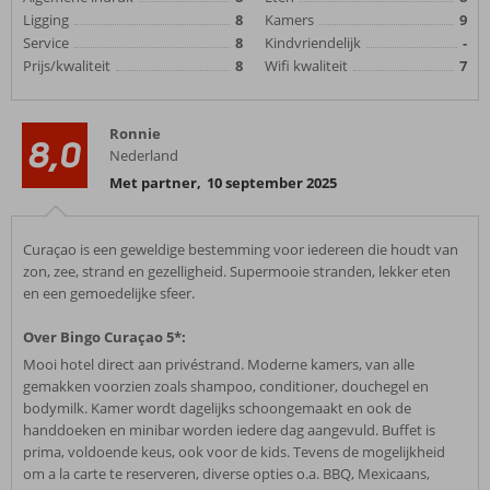
Ligging
8
Kamers
9
Service
8
Kindvriendelijk
-
Prijs/kwaliteit
8
Wifi kwaliteit
7
Ronnie
8,0
Nederland
Met partner
,
10 september 2025
Curaçao is een geweldige bestemming voor iedereen die houdt van
zon, zee, strand en gezelligheid. Supermooie stranden, lekker eten
en een gemoedelijke sfeer.
Over Bingo Curaçao 5*:
Mooi hotel direct aan privéstrand. Moderne kamers, van alle
gemakken voorzien zoals shampoo, conditioner, douchegel en
bodymilk. Kamer wordt dagelijks schoongemaakt en ook de
handdoeken en minibar worden iedere dag aangevuld. Buffet is
prima, voldoende keus, ook voor de kids. Tevens de mogelijkheid
om a la carte te reserveren, diverse opties o.a. BBQ, Mexicaans,