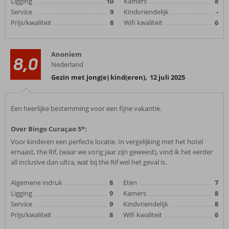
Ligging
10
Kamers
8
Service
9
Kindvriendelijk
-
Prijs/kwaliteit
8
Wifi kwaliteit
6
Anoniem
8,0
Nederland
Gezin met jong(e) kind(eren)
,
12 juli 2025
Een heerlijke bestemming voor een fijne vakantie.
Over Bingo Curaçao 5*:
Voor kinderen een perfecte locatie. In vergelijking met het hotel
ernaast, the Rif, (waar we vorig jaar zijn geweest), vind ik het eerder
all inclusive dan ultra, wat bij the Rif wel het geval is.
Algemene indruk
8
Eten
7
Ligging
9
Kamers
8
Service
9
Kindvriendelijk
8
Prijs/kwaliteit
8
Wifi kwaliteit
6