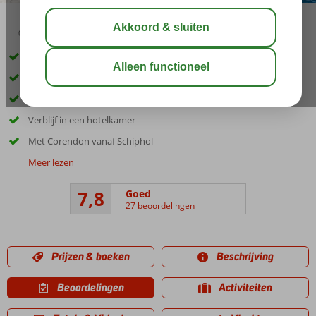
09:00
aug 32°
C
delen
bewaar
Super goedkoop naar Curaçao
Je verblijft op basis van Ultra All Inclusive
5-sterren accommodatie
Verblijf in een hotelkamer
Met Corendon vanaf Schiphol
Meer lezen
7,8
Goed
27 beoordelingen
Prijzen & boeken
Beschrijving
Beoordelingen
Activiteiten