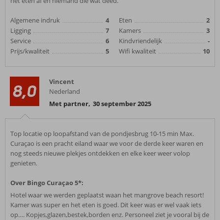
het eten af en niemand die wat deed.
Algemene indruk
4
Eten
2
Ligging
7
Kamers
3
Service
6
Kindvriendelijk
-
Prijs/kwaliteit
5
Wifi kwaliteit
10
Vincent
8,0
Nederland
Met partner
,
30 september 2025
Top locatie op loopafstand van de pondjesbrug 10-15 min Max.
Curaçao is een pracht eiland waar we voor de derde keer waren en
nog steeds nieuwe plekjes ontdekken en elke keer weer volop
genieten.
Over Bingo Curaçao 5*:
Hotel waar we werden geplaatst waan het mangrove beach resort!
Kamer was super en het eten is goed. Dit keer was er wel vaak iets
op…. Kopjes,glazen,bestek,borden enz. Personeel ziet je vooral bij de