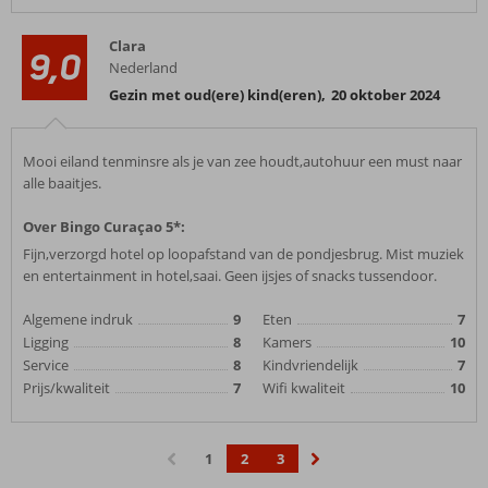
Clara
9,0
Nederland
Gezin met oud(ere) kind(eren)
,
20 oktober 2024
Mooi eiland tenminsre als je van zee houdt,autohuur een must naar
alle baaitjes.
Over Bingo Curaçao 5*:
Fijn,verzorgd hotel op loopafstand van de pondjesbrug. Mist muziek
en entertainment in hotel,saai. Geen ijsjes of snacks tussendoor.
Algemene indruk
9
Eten
7
Ligging
8
Kamers
10
Service
8
Kindvriendelijk
7
Prijs/kwaliteit
7
Wifi kwaliteit
10
1
2
3
‹
›