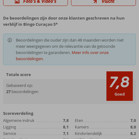
Foto's & Video's
Vlucht
De beoordelingen zijn door onze klanten geschreven na hun
verblijf in Bingo Curaçao 5*
Beoordelingen die ouder zijn dan 48 maanden worden niet
meer weergegeven om de relevantie van de getoonde
beoordelingen te garanderen.
Meer info over onze
beoordelingen.
Totale score
7,8
Gebaseerd op:
27
beoordelingen
Goed
Scoreverdeling
Algemene indruk
7,8
Eten
7,0
Ligging
8,1
Kamers
8,0
Service
7,1
Kindvriendelijk
8,2