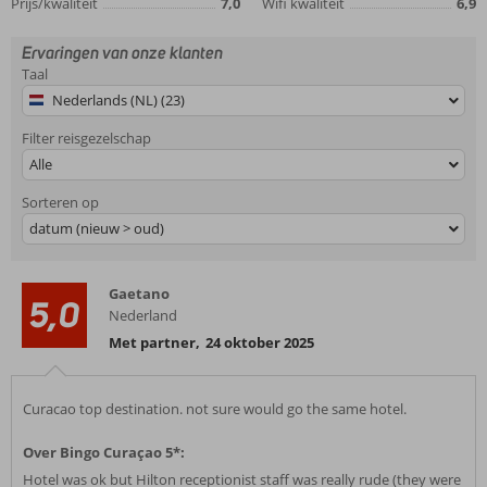
Prijs/kwaliteit
7,0
Wifi kwaliteit
6,9
Ervaringen van onze klanten
Taal
Nederlands (NL) (23)
Filter reisgezelschap
Alle
Sorteren op
datum (nieuw > oud)
Gaetano
5,0
Nederland
Met partner
,
24 oktober 2025
Curacao top destination. not sure would go the same hotel.
Over Bingo Curaçao 5*:
Hotel was ok but Hilton receptionist staff was really rude (they were