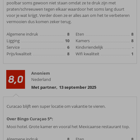
poolbar soms gewoon niet staan omdat ze te druk zijn met
praten/schreeuwen tegen elkaar waardoor het soms lang duurt
voor je wat krijgt. Verder doen ze er alles aan om het te verbeteren
vermooien dus komen zeker terug.
Algemene indruk
8
Eten
8
Ligging
10
Kamers
8
Service
6
Kindvriendelijk
-
Prijs/kwaliteit
8
Wifi kwaliteit
1
Anoniem
8,0
Nederland
Met partner
,
13 september 2025
Curacao blijft een super locatie om vakantie te vieren.
Over Bingo Curaçao 5*:
Mooi hotel. Grote kamer en vooral het Mexicaanse restaurant top.
Algemene indruk
8
Eten
8