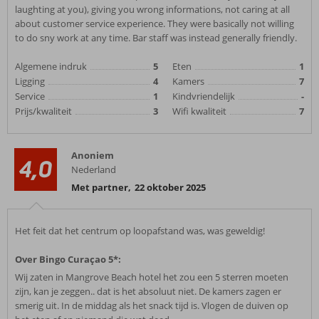
laughting at you), giving you wrong informations, not caring at all
about customer service experience. They were basically not willing
to do sny work at any time. Bar staff was instead generally friendly.
Algemene indruk
5
Eten
1
Ligging
4
Kamers
7
Service
1
Kindvriendelijk
-
Prijs/kwaliteit
3
Wifi kwaliteit
7
Anoniem
4,0
Nederland
Met partner
,
22 oktober 2025
Het feit dat het centrum op loopafstand was, was geweldig!
Over Bingo Curaçao 5*:
Wij zaten in Mangrove Beach hotel het zou een 5 sterren moeten
zijn, kan je zeggen.. dat is het absoluut niet. De kamers zagen er
smerig uit. In de middag als het snack tijd is. Vlogen de duiven op