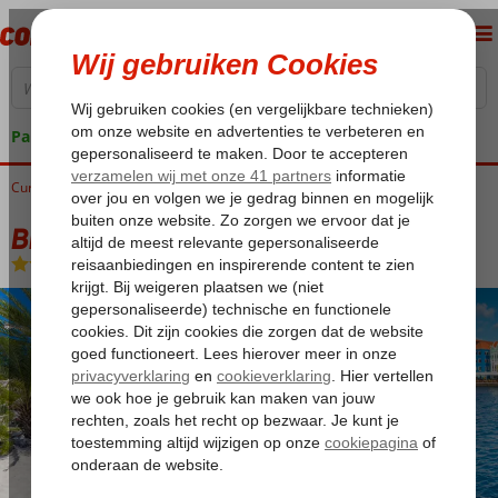
Pakketgarantie
Curaçao
Home
Bingoreizen Curaçao
Bingo Curaçao 5*
Bingo Curaçao 5*
Ultra All Inclusive
-
Hotel